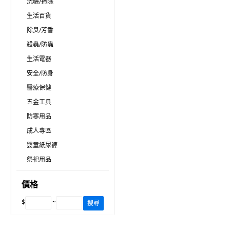
洗曬/掃除
生活百貨
除臭/芳香
殺蟲/防蟲
生活電器
安全/防身
醫療保健
五金工具
防寒用品
成人專區
嬰童紙尿褲
祭祀用品
價格
$
~
搜尋