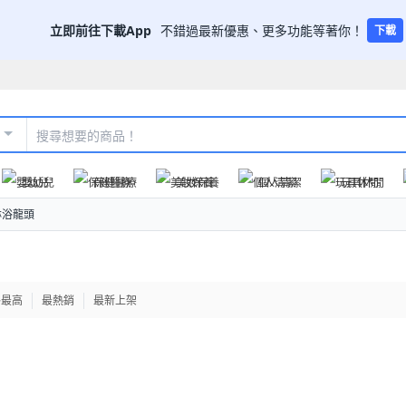
立即前往下載App
不錯過最新優惠、更多功能等著你！
下載
嬰幼兒
保健醫療
美妝保養
個人清潔
玩具休閒
淋浴龍頭
格最高
最熱銷
最新上架