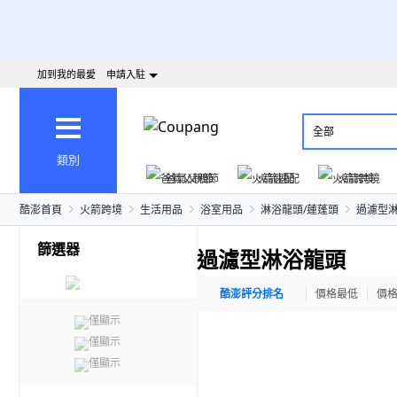
加到我的最愛
申請入駐
全部
類別
爸氣父親節
火箭速配
火箭跨境
酷澎首頁
火箭跨境
生活用品
浴室用品
淋浴龍頭/蓮蓬頭
過濾型
篩選器
過濾型淋浴龍頭
酷澎評分排名
價格最低
價
僅顯示
僅顯示
僅顯示