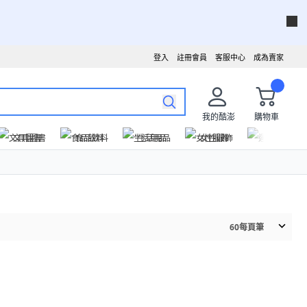
登入
註冊會員
客服中心
成為賣家
我的酷澎
購物車
文具圖書
食品飲料
生活用品
女性服飾
運動戶外
60
每頁筆