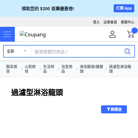
領取您的
$200
首購優惠卷!
打開 App
登入
註冊會員
客服中心
全部
酷澎首
火箭跨
生活用
浴室用
淋浴龍頭/蓮蓬
過濾型淋浴龍
頁
境
品
品
頭
頭
過濾型淋浴龍頭
篩選器