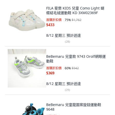
FILA 斐樂 KIDS 兒童 Como Light 蝴
蝶結毛絨運動鞋 KD 3XM02369F
首購折扣價
75
%
$1,762
$433
8/12 星期三
預計送達
(
28
)
BeBemaru 兒童款 9743 Orolf網眼運
動鞋
首購折扣價
60
%
$942
$369
8/12 星期三
預計送達
(
29
)
BeBemaru 兒童龍圖案旋鈕運動鞋
9648