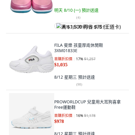
明天 8/10 (一)
預計送達
(
4
)
满 $1,500 再省 $75 (王道卡)
FILA 斐樂 孩童厚底休閒鞋
3XM01833E
首購折扣價
17
%
$1,257
$1,035
8/12 星期三
預計送達
(
98
)
PROWORLDCUP 兒童用大耳狗喜拿
Free運動鞋
首購折扣價
16
%
$1,178
$978
8/12 星期三
預計送達