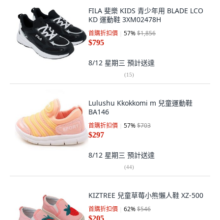
FILA 斐樂 KIDS 青少年用 BLADE LCO
KD 運動鞋 3XM02478H
首購折扣價
57
%
$1,856
$795
8/12 星期三
預計送達
(
15
)
Lulushu Kkokkomi m 兒童運動鞋
BA146
首購折扣價
57
%
$703
$297
8/12 星期三
預計送達
(
44
)
KIZTREE 兒童草莓小熊懶人鞋 XZ-500
首購折扣價
62
%
$546
$205