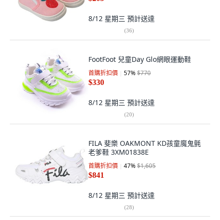
8/12 星期三
預計送達
(
36
)
FootFoot 兒童Day Glo網眼運動鞋
首購折扣價
57
%
$770
$330
8/12 星期三
預計送達
(
20
)
FILA 斐樂 OAKMONT KD孩童魔鬼氈
老爹鞋 3XM01838E
首購折扣價
47
%
$1,605
$841
8/12 星期三
預計送達
(
28
)