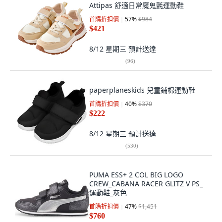
Attipas 舒適日常魔鬼氈運動鞋
首購折扣價
57
%
$984
$421
8/12 星期三
預計送達
(
96
)
paperplaneskids 兒童鋪棉運動鞋
首購折扣價
40
%
$370
$222
8/12 星期三
預計送達
(
530
)
PUMA ESS+ 2 COL BIG LOGO
CREW_CABANA RACER GLITZ V PS_
運動鞋_灰色
首購折扣價
47
%
$1,451
$760