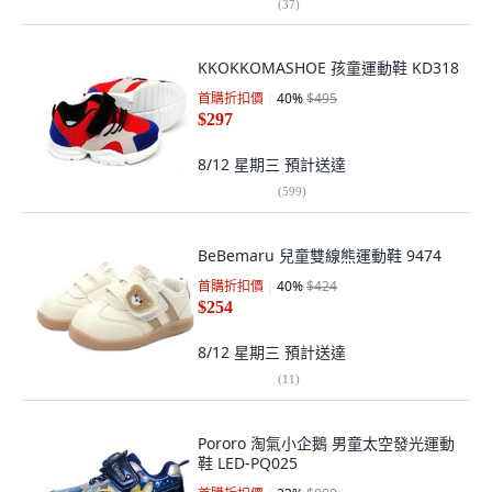
(
37
)
KKOKKOMASHOE 孩童運動鞋 KD318
首購折扣價
40
%
$495
$297
8/12 星期三
預計送達
(
599
)
BeBemaru 兒童雙線熊運動鞋 9474
首購折扣價
40
%
$424
$254
8/12 星期三
預計送達
(
11
)
Pororo 淘氣小企鵝 男童太空發光運動
鞋 LED-PQ025