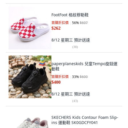
FootFoot 格紋穆勒鞋
首購折扣價
56
%
$607
$262
8/12 星期三
預計送達
(
38
)
paperplaneskids 兒童Tempo旋鈕運
動鞋
首購折扣價
33
%
$600
$400
8/12 星期三
預計送達
(
43
)
SKECHERS Kids Contour Foam Slip-
ins 運動鞋 SK0GDCFY041