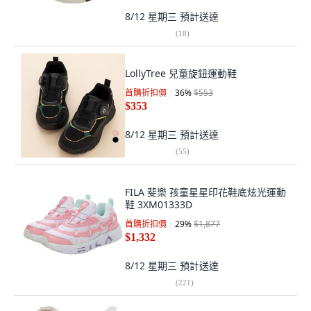
8/12 星期三
預計送達
(
18
)
LollyTree 兒童旋鈕運動鞋
首購折扣價
36
%
$553
$353
8/12 星期三
預計送達
(
55
)
FILA 斐樂 孩童星星印花鞋底炫光運動
鞋 3XM01333D
首購折扣價
29
%
$1,877
$1,332
8/12 星期三
預計送達
(
221
)