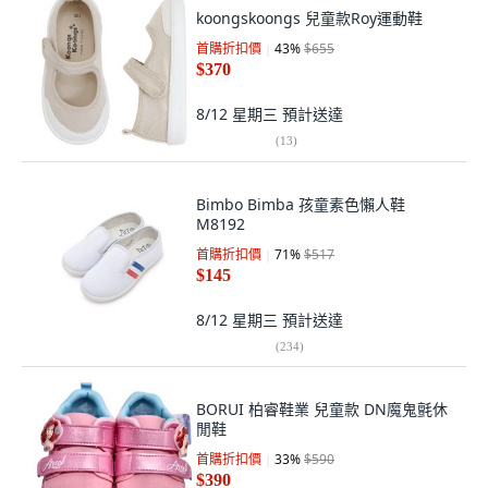
koongskoongs 兒童款Roy運動鞋
首購折扣價
43
%
$655
$370
8/12 星期三
預計送達
(
13
)
Bimbo Bimba 孩童素色懶人鞋
M8192
首購折扣價
71
%
$517
$145
8/12 星期三
預計送達
(
234
)
BORUI 柏睿鞋業 兒童款 DN魔鬼氈休
閒鞋
首購折扣價
33
%
$590
$390