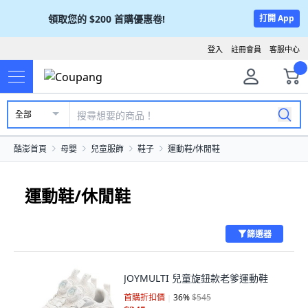
領取您的
$200
首購優惠卷!
打開 App
登入
註冊會員
客服中心
全部
酷澎首頁
母嬰
兒童服飾
鞋子
運動鞋/休閒鞋
運動鞋/休閒鞋
篩選器
JOYMULTI 兒童旋鈕款老爹運動鞋
首購折扣價
36
%
$545