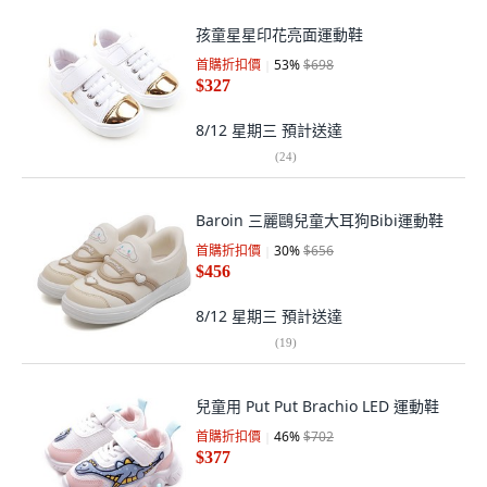
孩童星星印花亮面運動鞋
首購折扣價
53
%
$698
$327
8/12 星期三
預計送達
(
24
)
Baroin 三麗鷗兒童大耳狗Bibi運動鞋
首購折扣價
30
%
$656
$456
8/12 星期三
預計送達
(
19
)
兒童用 Put Put Brachio LED 運動鞋
首購折扣價
46
%
$702
$377