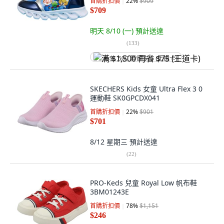
首購折扣價
22
%
$909
$709
明天 8/10 (一)
預計送達
(
133
)
满 $1,500 再省 $75 (王道卡)
SKECHERS Kids 女童 Ultra Flex 3 0
運動鞋 SK0GPCDX041
首購折扣價
22
%
$901
$701
8/12 星期三
預計送達
(
22
)
PRO-Keds 兒童 Royal Low 帆布鞋
3BM01243E
首購折扣價
78
%
$1,151
$246