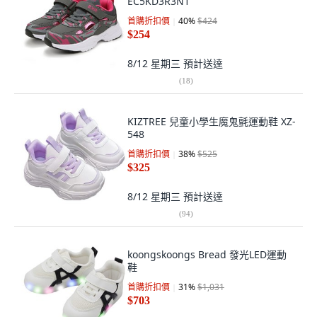
EC5KD3R3N1
首購折扣價
40
%
$424
$254
8/12 星期三
預計送達
(
18
)
KIZTREE 兒童小學生魔鬼氈運動鞋 XZ-
548
首購折扣價
38
%
$525
$325
8/12 星期三
預計送達
(
94
)
koongskoongs Bread 發光LED運動
鞋
首購折扣價
31
%
$1,031
$703