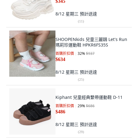
$345
8/12 星期三
預計送達
(
11
)
SHOOPENkids 兒童三麗鷗 Let's Run
瑪莉珍運動鞋 HPKR6FS35S
首購折扣價
32
%
$937
$634
8/12 星期三
預計送達
(
25
)
Kiphant 兒童經典繫帶運動鞋 D-11
首購折扣價
29
%
$686
$486
8/12 星期三
預計送達
(
29
)