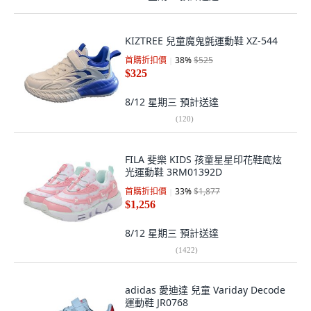
KIZTREE 兒童魔鬼氈運動鞋 XZ-544
首購折扣價
38
%
$525
$325
8/12 星期三
預計送達
(
120
)
FILA 斐樂 KIDS 孩童星星印花鞋底炫
光運動鞋 3RM01392D
首購折扣價
33
%
$1,877
$1,256
8/12 星期三
預計送達
(
1422
)
adidas 愛迪達 兒童 Variday Decode
運動鞋 JR0768