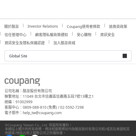
Investor Relations
關於酷澎
Coupang使用者條款
退換貨政策
信任管理中心
顧客隱私權政策通知
安心購物
資訊安全
資訊安全及隱私保護認證
加入酷澎商城
Global Site
公司名稱：酷澎股份有限公司
聯繫地址：11049 台北市信義區信義路五段7號13樓之1
統編：91002999
客服中心：0809-088-810 (免費) / 02-5592-7298
電子郵件：help_tw@coupang.com
©Coupang Taiwan Co., Ltd. 保留所有權利。
本網站上顯示的所有商標、標誌和服務標誌均為酷澎股份有限公司和/或其在美國和其
他國家/地區註冊之關聯公司之所屬財產。