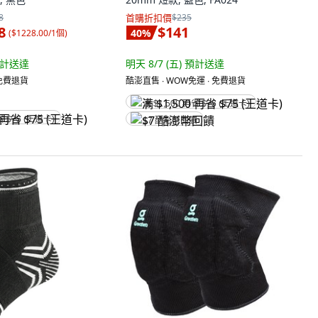
8
首購折扣價
$235
8
$141
40
%
(
$1228.00/1個
)
計送達
明天 8/7 (五)
預計送達
 免費退貨
酷澎直售 ∙ WOW免運 ∙ 免費退貨
满 $1,500 再省 $75 (王道卡)
省 $75 (王道卡)
$7 酷澎幣回饋