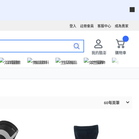
登入
註冊會員
客服中心
成為賣家
我的酷澎
購物車
文具圖書
食品飲料
生活用品
女性服飾
運動戶外
60
每頁筆