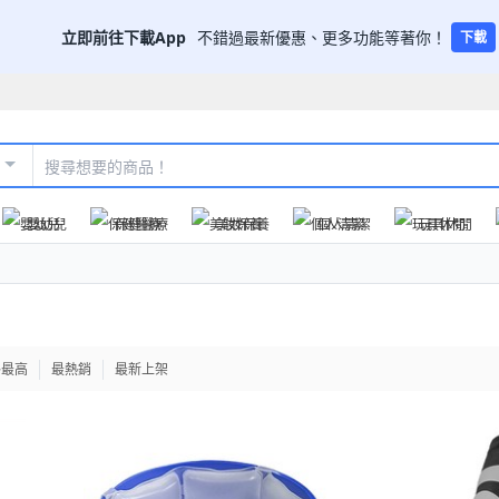
立即前往下載App
不錯過最新優惠、更多功能等著你！
下載
嬰幼兒
保健醫療
美妝保養
個人清潔
玩具休閒
格最高
最熱銷
最新上架