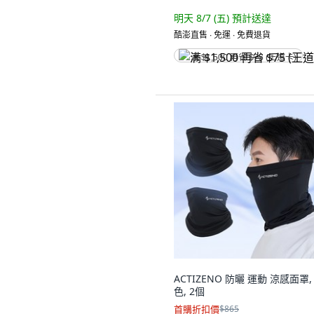
明天 8/7 (五)
預計送達
酷澎直售 ∙ 免運 ∙ 免費退貨
满 $1,500 再省 $75 (王道卡)
ACTIZENO 防曬 運動 涼感面罩,
色, 2個
首購折扣價
$865