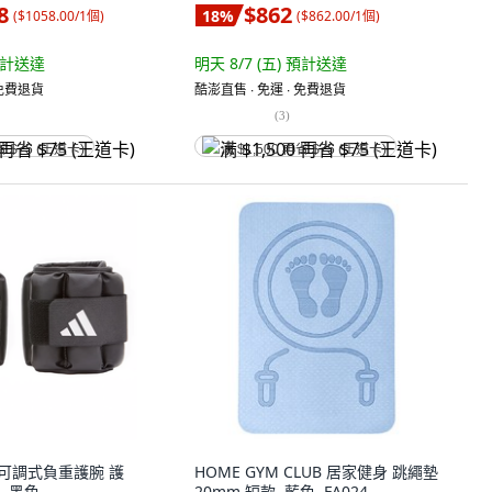
8
$862
18
%
(
$1058.00/1個
)
(
$862.00/1個
)
計送達
明天 8/7 (五)
預計送達
 免費退貨
酷澎直售 ∙ 免運 ∙ 免費退貨
(
3
)
省 $75 (王道卡)
满 $1,500 再省 $75 (王道卡)
達 可調式負重護腕 護
HOME GYM CLUB 居家健身 跳繩墊
組, 黑色
20mm 短款, 藍色, FA024