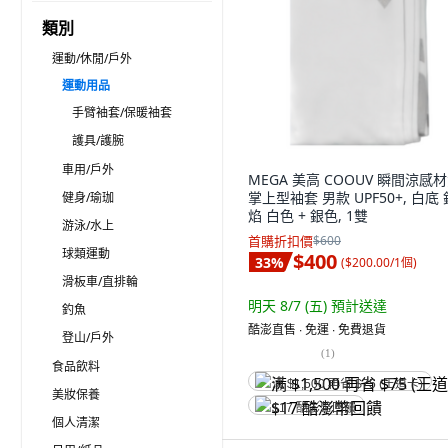
類別
運動/休閒/戶外
運動用品
手臂袖套/保暖袖套
護具/護腕
車用/戶外
MEGA 美高 COOUV 瞬間涼感
掌上型袖套 男款 UPF50+, 白底
健身/瑜珈
焰 白色 + 銀色, 1雙
游泳/水上
首購折扣價
$600
球類運動
$400
33
%
(
$200.00/1個
)
滑板車/直排輪
明天 8/7 (五)
預計送達
釣魚
酷澎直售 ∙ 免運 ∙ 免費退貨
登山/戶外
(
1
)
食品飲料
满 $1,500 再省 $75 (王道卡)
美妝保養
$17 酷澎幣回饋
個人清潔