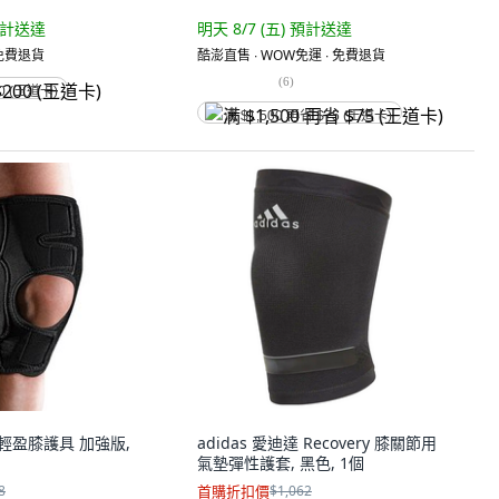
計送達
明天 8/7 (五)
預計送達
 免費退貨
酷澎直售 ∙ WOW免運 ∙ 免費退貨
(
6
)
0 (王道卡)
满 $1,500 再省 $75 (王道卡)
 輕盈膝護具 加強版,
adidas 愛迪達 Recovery 膝關節用
氣墊彈性護套, 黑色, 1個
8
首購折扣價
$1,062