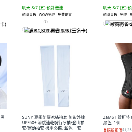
明天 8/7 (五)
預計送達
明天 8/7 (五)
預
酷澎直售 ∙ WOW免運 ∙ 免費退貨
酷澎直售 ∙ 免運 ∙
(
1
)
最高再省 $20
满 $1,500 再省 $75 (王道卡)
 黑
SUNY 夏季防曬冰絲袖套 防紫外線
ZaMST 贊斯特
UPF50+ 涼感速乾騎行冰袖/登山袖
黑色, 1個
套/運動袖套 機車必備, 藍色, 1套
首購折扣價
$1,25