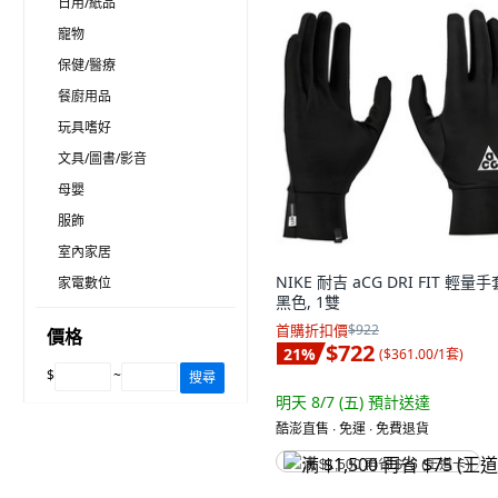
日用/紙品
寵物
保健/醫療
餐廚用品
玩具嗜好
文具/圖書/影音
母嬰
服飾
室內家居
NIKE 耐吉 aCG DRI FIT 輕量手
家電數位
黑色, 1雙
首購折扣價
$922
價格
$722
21
%
(
$361.00/1套
)
$
~
搜尋
明天 8/7 (五)
預計送達
酷澎直售 ∙ 免運 ∙ 免費退貨
满 $1,500 再省 $75 (王道卡)