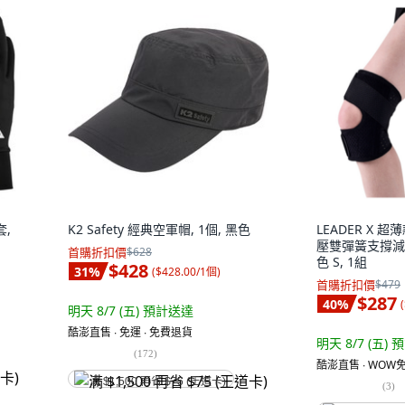
套,
K2 Safety 經典空軍帽, 1個, 黑色
LEADER X 
壓雙彈簧支撐減
首購折扣價
$628
色 S, 1組
$428
31
%
(
$428.00/1個
)
首購折扣價
$479
$287
40
%
(
明天 8/7 (五)
預計送達
酷澎直售 ∙ 免運 ∙ 免費退貨
明天 8/7 (五)
預
(
172
)
酷澎直售 ∙ WOW免
满 $1,500 再省 $75 (王道卡)
(
3
)