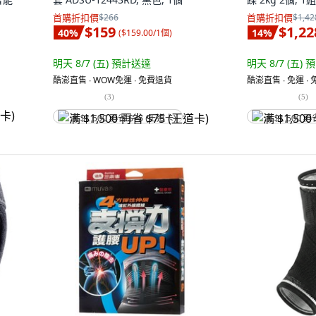
首購折扣價
$266
首購折扣價
$1,42
$159
$1,22
40
%
14
%
(
$159.00/1個
)
明天 8/7 (五)
預計送達
明天 8/7 (五)
預
酷澎直售 ∙ WOW免運 ∙ 免費退貨
酷澎直售 ∙ 免運 ∙
(
3
)
(
5
)
满 $1,500 再省 $75 (王道卡)
满 $1,500 再