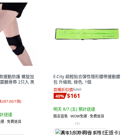
超薄款運動防護 螺旋加
E.City 超輕貼合彈性隱形腰帶運動腰
震髕骨帶 2只入 黑
包 升級款, 綠色, 1個
首購折扣價
$269
$161
40
%
$287.00/1個
)
明天 8/7 (五)
預計送達
計送達
酷澎直售 ∙ WOW免運 ∙ 免費退貨
運 ∙ 免費退貨
(
1
)
满 $1,500 再省 $75 (王道卡)