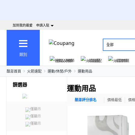
加到我的最愛
申請入駐
全部
類別
爸氣父親節
火箭速配
火箭跨境
酷澎首頁
火箭速配
運動/休閒/戶外
運動用品
篩選器
運動用品
酷澎評分排名
價格最低
價
僅顯示
僅顯示
僅顯示