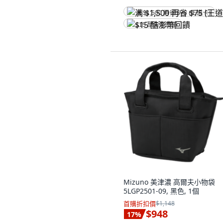
满 $1,500 再省 $75 (王道卡)
$15 酷澎幣回饋
Mizuno 美津濃 高爾夫小物袋
5LGP2501-09, 黑色, 1個
首購折扣價
$1,148
$948
17
%