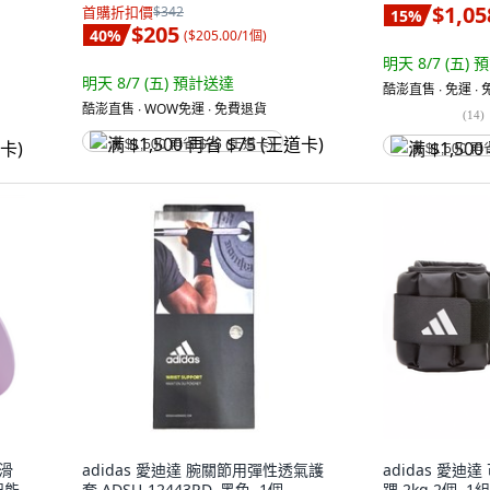
$1,05
首購折扣價
$342
15
%
$205
40
%
(
$205.00/1個
)
明天 8/7 (五)
預
明天 8/7 (五)
預計送達
酷澎直售 ∙ 免運 ∙
酷澎直售 ∙ WOW免運 ∙ 免費退貨
(
14
)
满 $1,500 再省 $75 (王道卡)
满 $1,500 再
防滑
adidas 愛迪達 腕關節用彈性透氣護
adidas 愛迪
智能
套 ADSU-12443RD, 黑色, 1個
踝 2kg 2個, 1