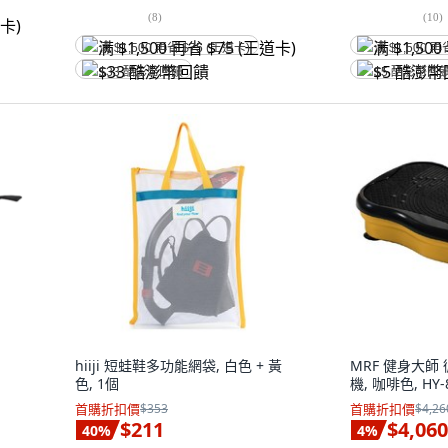
(
8
)
(
10
)
满 $1,500 再省 $75 (王道卡)
满 $1,500 再
$33 酷澎幣回饋
$5 酷澎幣回
hiiji 短蛙鞋多功能網袋, 白色 + 黃
MRF 健身大師
色, 1個
機, 咖啡色, HY-
首購折扣價
$353
首購折扣價
$4,26
$211
$4,060
40
%
4
%