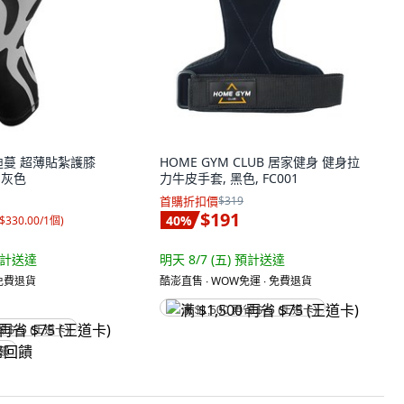
巴迪蔓 超薄貼紮護膝
HOME GYM CLUB 居家健身 健身拉
, 灰色
力牛皮手套, 黑色, FC001
首購折扣價
$319
$191
40
%
$330.00/1個
)
計送達
明天 8/7 (五)
預計送達
 免費退貨
酷澎直售 ∙ WOW免運 ∙ 免費退貨
满 $1,500 再省 $75 (王道卡)
省 $75 (王道卡)
回饋