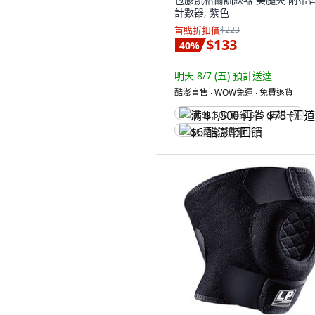
計數器, 紫色
首購折扣價
$223
$133
40
%
明天 8/7 (五)
預計送達
酷澎直售 ∙ WOW免運 ∙ 免費退貨
满 $1,500 再省 $75 (王道卡)
$6 酷澎幣回饋