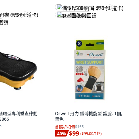
满 $1,500 再省 $75 (王道卡)
省 $75 (王道卡)
$63 酷澎幣回饋
饋
 循環型專利垂直律動
Oswell 丹力 纖薄機能型 護腕, 1個,
8866
黑色
0
首購折扣價
$165
$99
40
%
(
$99.00/1個
)