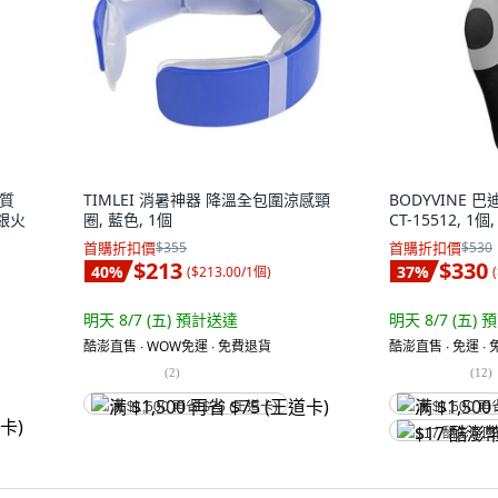
材質
TIMLEI 消暑神器 降溫全包圍涼感頸
BODYVINE 
 銀火
圈, 藍色, 1個
CT-15512, 1個
首購折扣價
$355
首購折扣價
$530
$213
$330
40
%
37
%
(
$213.00/1個
)
(
明天 8/7 (五)
預計送達
明天 8/7 (五)
預
酷澎直售 ∙ WOW免運 ∙ 免費退貨
酷澎直售 ∙ 免運 ∙
(
2
)
(
12
)
满 $1,500 再省 $75 (王道卡)
满 $1,500 再
$17 酷澎幣