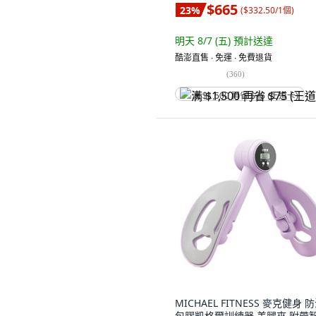
$665
23
%
(
$332.50/1個
)
明天 8/7 (五)
預計送達
酷澎直售 ∙ 免運 ∙ 免費退貨
(
360
)
满 $1,500 再省 $75 (王道卡)
MICHAEL FITNESS 麥克健身 
包膠凱格爾訓練器 美腿夾 附帶