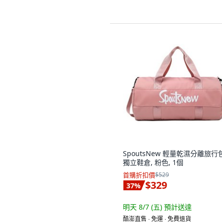
SpoutsNew 輕量乾濕分離旅行
獨立鞋倉, 粉色, 1個
首購折扣價
$529
$329
37
%
明天 8/7 (五)
預計送達
酷澎直售 ∙ 免運 ∙ 免費退貨