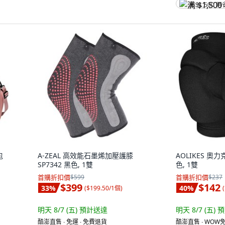
满 $1,500 再
包
A-ZEAL 高效能石墨烯加壓護膝
AOLIKES 奧力
SP7342 黑色, 1雙
色, 1雙
首購折扣價
$599
首購折扣價
$237
$399
$142
33
%
40
%
(
$199.50/1個
)
(
明天 8/7 (五)
預計送達
明天 8/7 (五)
預
酷澎直售 ∙ 免運 ∙ 免費退貨
酷澎直售 ∙ WOW免