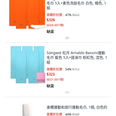
毛巾 5入+素色洗臉毛巾 白色, 橘色, 1
組
首購折扣價
47
%
$622
$326
(
$326.00/1個
)
缺貨
(
8
)
Songwol 松月 Arnaldo Bassini運動
毛巾 藍色 5入+搓澡巾 粉紅色, 混色, 1
組
首購折扣價
54
%
$712
$321
(
$321.00/1個
)
缺貨
(
1
)
身體運動和旅行運動毛巾, 1個, 白色的
首購折扣價
44
%
$580