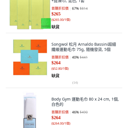
+搓澡巾, 混色, 1套
首購折扣價
67
%
$814
$265
(
$265.00/1個
)
缺貨
Songwol 松月 Arnaldo Bassini超細
纖維運動毛巾 75g, 隨機發貨, 5個
首購折扣價
40
%
$441
$264
(
$52.80/1個
)
缺貨
(
14
)
Body Gym 運動毛巾 80 x 24 cm, 1個,
白色的
首購折扣價
46
%
$490
$264
(
$264.00/1個
)