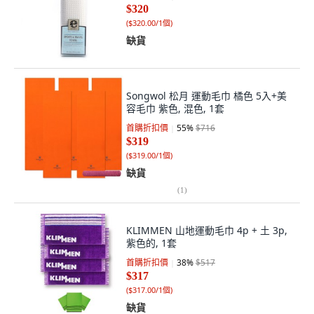
$320
(
$320.00/1個
)
缺貨
Songwol 松月 運動毛巾 橘色 5入+美
容毛巾 紫色, 混色, 1套
首購折扣價
55
%
$716
$319
(
$319.00/1個
)
缺貨
(
1
)
KLIMMEN 山地運動毛巾 4p + 土 3p,
紫色的, 1套
首購折扣價
38
%
$517
$317
(
$317.00/1個
)
缺貨