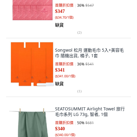
首購折扣價
36
%
$547
$347
(
$34.70/1個
)
缺貨
(
2
)
Songwol 松月 運動毛巾 5入+美容毛
巾 隨機出貨, 橘子, 1套
首購折扣價
36
%
$541
$341
(
$341.00/1個
)
缺貨
(
1
)
SEATOSUMMIT Airlight Towel 旅行
毛巾系列 LG 73g, 智者, 1個
首購折扣價
50
%
$681
$340
(
$340.00/1個
)