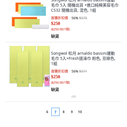
毛巾 5入 隨機出貨 +進口純棉美容毛巾
CS32 隨機出貨, 混色, 1組
首購折扣價
56
%
$570
$250
(
$250.00/1個
)
缺貨
Songwol 松月 arnaldo bassini運動
毛巾 5入+Fresh搓澡巾 粉色, 豆綠色,
1組
首購折扣價
56
%
$571
$250
(
$250.00/1個
)
缺貨
(
4
)
6
8
9
10
7