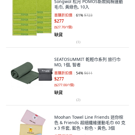
Songwol 松月 POMOS新款純棉運動
毛巾, 黃綠色, 10入
首購折扣價
61
%
$723
$277
(
$27.70/1個
)
缺貨
(
1
)
SEATOSUMMIT 乾輕巾系列 旅行巾
MD, 1個, 智者
首購折扣價
54
%
$611
$277
(
$277.00/1個
)
缺貨
(
2
)
Moohan Towel Line Friends 迷你棕
色 & Friends 超細纖維運動毛巾 60 克
x 3 件套, 藍色、粉色、黃色, 3個