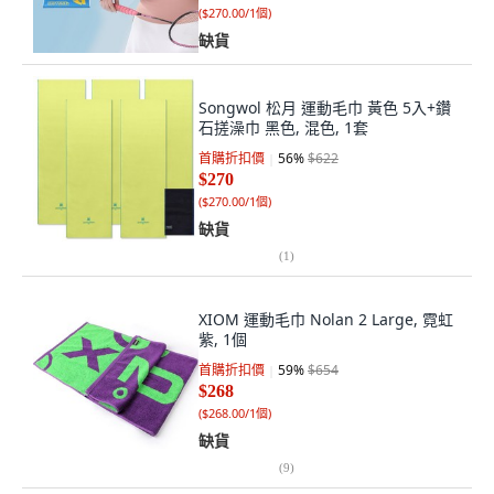
(
$270.00/1個
)
缺貨
Songwol 松月 運動毛巾 黃色 5入+鑽
石搓澡巾 黑色, 混色, 1套
首購折扣價
56
%
$622
$270
(
$270.00/1個
)
缺貨
(
1
)
XIOM 運動毛巾 Nolan 2 Large, 霓虹
紫, 1個
首購折扣價
59
%
$654
$268
(
$268.00/1個
)
缺貨
(
9
)