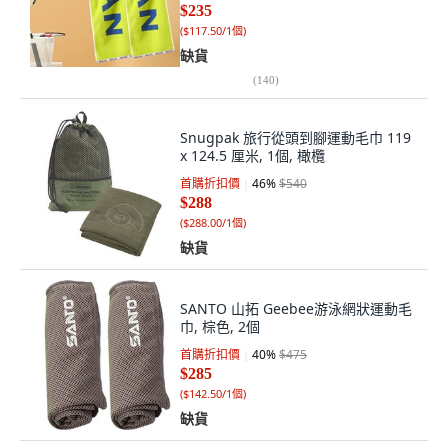
$235
(
$117.50/1個
)
缺貨
(
140
)
Snugpak 旅行從頭到腳運動毛巾 119
x 124.5 厘米, 1個, 橄欖
首購折扣價
46
%
$540
$288
(
$288.00/1個
)
缺貨
SANTO 山拓 Geebee游泳網狀運動毛
巾, 棕色, 2個
首購折扣價
40
%
$475
$285
(
$142.50/1個
)
缺貨