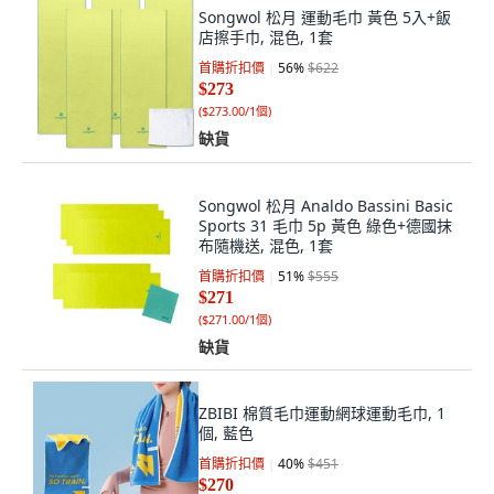
Songwol 松月 運動毛巾 黃色 5入+飯
店擦手巾, 混色, 1套
首購折扣價
56
%
$622
$273
(
$273.00/1個
)
缺貨
Songwol 松月 Analdo Bassini Basic
Sports 31 毛巾 5p 黃色 綠色+德國抹
布隨機送, 混色, 1套
首購折扣價
51
%
$555
$271
(
$271.00/1個
)
缺貨
ZBIBI 棉質毛巾運動網球運動毛巾, 1
個, 藍色
首購折扣價
40
%
$451
$270