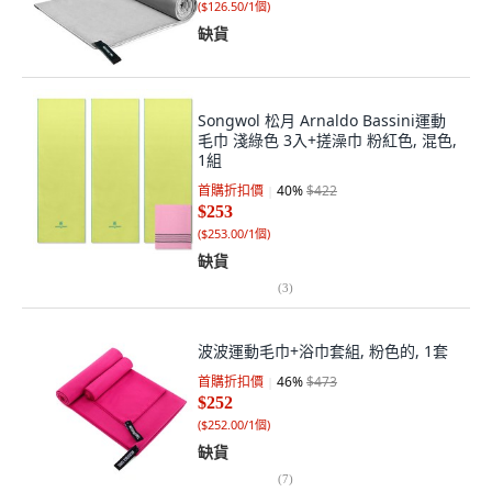
(
$126.50/1個
)
缺貨
Songwol 松月 Arnaldo Bassini運動
毛巾 淺綠色 3入+搓澡巾 粉紅色, 混色,
1組
首購折扣價
40
%
$422
$253
(
$253.00/1個
)
缺貨
(
3
)
波波運動毛巾+浴巾套組, 粉色的, 1套
首購折扣價
46
%
$473
$252
(
$252.00/1個
)
缺貨
(
7
)