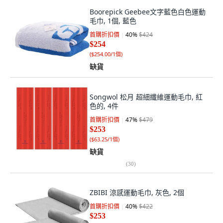
Boorepick Geebee文字藍色白色運動
毛巾, 1個, 藍色
首購折扣價
40
%
$424
$254
(
$254.00/1個
)
缺貨
Songwol 松月 超細纖維運動毛巾, 紅
色的, 4件
首購折扣價
47
%
$479
$253
(
$63.25/1個
)
缺貨
(
30
)
ZBIBI 涼感運動毛巾, 灰色, 2個
首購折扣價
40
%
$422
$253