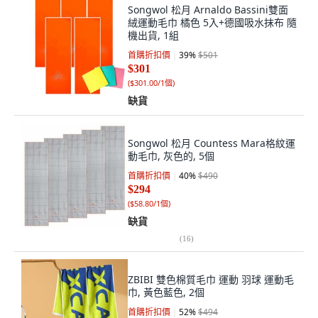
Songwol 松月 Arnaldo Bassini雙面
絨運動毛巾 橘色 5入+德國吸水抹布 隨
機出貨, 1組
首購折扣價
39
%
$501
$301
(
$301.00/1個
)
缺貨
Songwol 松月 Countess Mara格紋運
動毛巾, 灰色的, 5個
首購折扣價
40
%
$490
$294
(
$58.80/1個
)
缺貨
(
16
)
ZBIBI 雙色棉質毛巾 運動 羽球 運動毛
巾, 黃色藍色, 2個
首購折扣價
52
%
$494