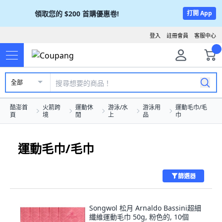
領取您的
$200
首購優惠卷!
打開 App
登入
註冊會員
客服中心
全部
酷澎首
火箭跨
運動休
游泳/水
游泳用
運動毛巾/毛
頁
境
閒
上
品
巾
運動毛巾/毛巾
篩選器
Songwol 松月 Arnaldo Bassini超細
纖維運動毛巾 50g, 粉色的, 10個