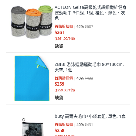
ACTEON Gelsa高級乾式超細纖維健身
運動毛巾 3件組, 1組, 橙色、綠色、灰
色
首購折扣價
62
%
$687
$261
(
$261.00/1個
)
缺貨
ZBIBI 游泳運動運動毛巾 80*130cm,
天空, 1個
首購折扣價
40
%
$433
$259
(
$259.00/1個
)
缺貨
buty 高爾夫毛巾+小袋套組, 單色, 1套
首購折扣價
40
%
$431
$258