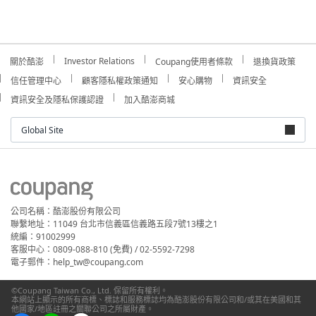
Investor Relations
關於酷澎
Coupang使用者條款
退換貨政策
信任管理中心
顧客隱私權政策通知
安心購物
資訊安全
資訊安全及隱私保護認證
加入酷澎商城
Global Site
公司名稱：酷澎股份有限公司
聯繫地址：11049 台北市信義區信義路五段7號13樓之1
統編：91002999
客服中心：0809-088-810 (免費) / 02-5592-7298
電子郵件：help_tw@coupang.com
©Coupang Taiwan Co., Ltd. 保留所有權利。
本網站上顯示的所有商標、標誌和服務標誌均為酷澎股份有限公司和/或其在美國和其
他國家/地區註冊之關聯公司之所屬財產。