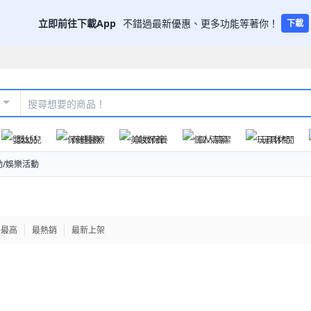
立即前往下載App
不錯過最新優惠、更多功能等著你！
下載
嬰幼兒
保健醫療
美妝保養
個人清潔
玩具休閒
動/娛樂活動
格最高
最熱銷
最新上架