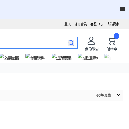
登入
註冊會員
客服中心
成為賣家
我的酷澎
購物車
文具圖書
食品飲料
生活用品
女性服飾
運動戶外
60
每頁筆