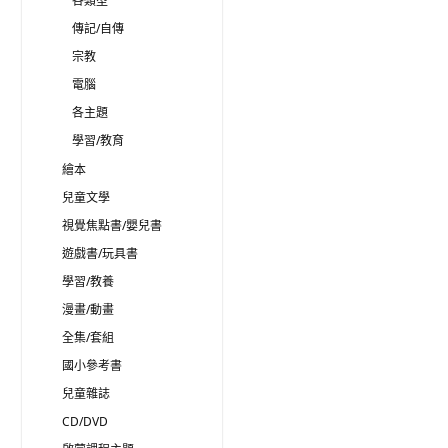
各類型
傳記/自傳
宗教
電腦
各主題
學習/教育
繪本
兒童文學
視覺焦點書/嬰兒書
遊戲書/玩具書
學習/教養
漫畫/動畫
全集/套組
國小參考書
兒童雜誌
CD/DVD