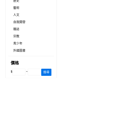
歷史
藝術
人文
自我開發
雜誌
宗教
青少年
外國圖書
價格
$
~
搜尋