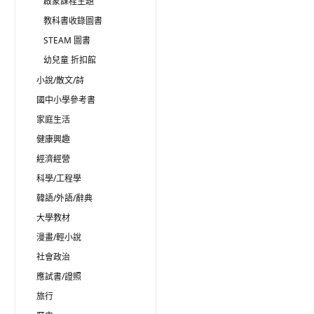
啟蒙課程主題
教科書收錄圖書
STEAM 圖書
幼兒童 折扣館
小說/散文/詩
國中小學參考書
家庭生活
健康興趣
經濟經營
科學/工程學
韓語/外語/辭典
大學教材
漫畫/輕小說
社會政治
應試書/證照
旅行