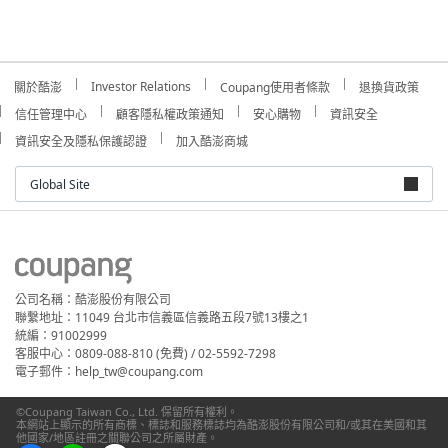
Investor Relations
關於酷澎
Coupang使用者條款
退換貨政策
信任管理中心
顧客隱私權政策通知
安心購物
資訊安全
資訊安全及隱私保護認證
加入酷澎商城
Global Site
公司名稱：酷澎股份有限公司
聯繫地址：11049 台北市信義區信義路五段7號13樓之1
統編：91002999
客服中心：0809-088-810 (免費) / 02-5592-7298
電子郵件：help_tw@coupang.com
©Coupang Taiwan Co., Ltd. 保留所有權利。
本網站上顯示的所有商標、標誌和服務標誌均為酷澎股份有限公司和/或其在美國和其
他國家/地區註冊之關聯公司之所屬財產。