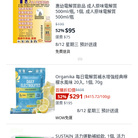
惠幼電解質飲品 成人原味電解質
500ml/瓶, 1個, 成人原味電解質
500ml/瓶
$199
$95
52
%
運費 $75
8/12 星期三
預計送達
免費退貨
(
1
)
Organika 每日電解質補水增強經典檸
檬水風味 20入, 1個, 70g
首購折扣價
$608
$291
52
%
(
$415.72/100g
)
運費 $195
8/12 星期三
預計送達
WOW免運
SUSTAIN 活力運動補給飲, 1個, 活力