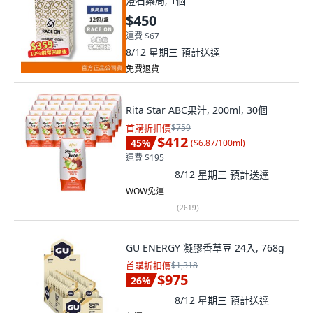
澄石藥局, 1個
$450
運費 $67
8/12 星期三
預計送達
免費退貨
Rita Star ABC果汁, 200ml, 30個
首購折扣價
$759
$412
45
%
(
$6.87/100ml
)
運費 $195
8/12 星期三
預計送達
WOW免運
(
2619
)
GU ENERGY 凝膠香草豆 24入, 768g
首購折扣價
$1,318
$975
26
%
8/12 星期三
預計送達