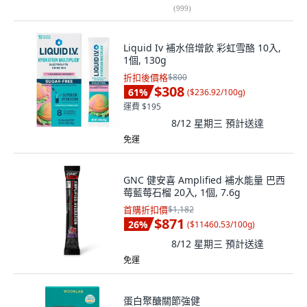
(
999
)
Liquid Iv 補水倍增飲 彩虹雪酪 10入,
1個, 130g
折扣後價格
$800
$308
61
%
(
$236.92/100g
)
運費 $195
8/12 星期三
預計送達
免運
GNC 健安喜 Amplified 補水能量 巴西
莓藍莓石榴 20入, 1個, 7.6g
首購折扣價
$1,182
$871
26
%
(
$11460.53/100g
)
8/12 星期三
預計送達
免運
蛋白聚醣關節強健