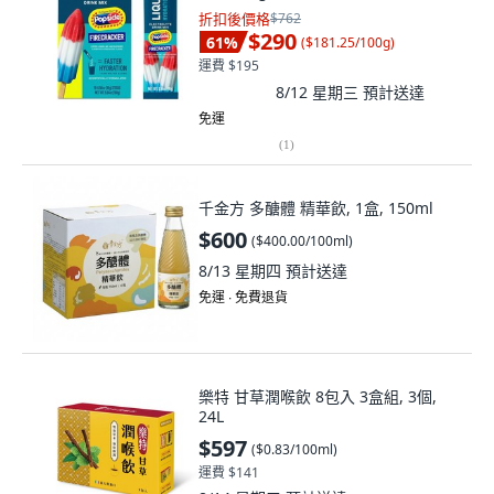
折扣後價格
$762
$290
61
%
(
$181.25/100g
)
運費 $195
8/12 星期三
預計送達
免運
(
1
)
千金方 多醣體 精華飲, 1盒, 150ml
$600
(
$400.00/100ml
)
8/13 星期四
預計送達
免運 ∙ 免費退貨
樂特 甘草潤喉飲 8包入 3盒組, 3個,
24L
$597
(
$0.83/100ml
)
運費 $141