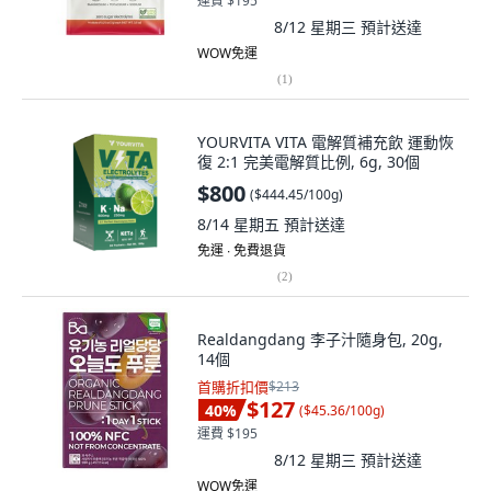
運費 $195
8/12 星期三
預計送達
WOW免運
(
1
)
YOURVITA VITA 電解質補充飲 運動恢
復 2:1 完美電解質比例, 6g, 30個
$800
(
$444.45/100g
)
8/14 星期五
預計送達
免運 ∙ 免費退貨
(
2
)
Realdangdang 李子汁隨身包, 20g,
14個
首購折扣價
$213
$127
40
%
(
$45.36/100g
)
運費 $195
8/12 星期三
預計送達
WOW免運