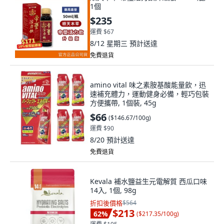
1個
$235
運費 $67
8/12 星期三
預計送達
免費退貨
amino vital 味之素胺基酸能量飲，迅
速補充體力，運動健身必備，輕巧包裝
方便攜帶, 1個裝, 45g
$66
(
$146.67/100g
)
運費 $90
8/20
預計送達
免費退貨
Kevala 補水鹽益生元電解質 西瓜口味
14入, 1個, 98g
折扣後價格
$564
$213
62
%
(
$217.35/100g
)