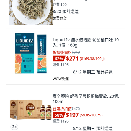
運費 $90
8/20
預計送達
免費退貨
Liquid Iv 補水倍增飲 葡萄柚口味 10
入, 1個, 160g
折扣後價格
$718
$271
62
%
(
$169.38/100g
)
運費 $195
8/12 星期三
預計送達
WOW免運
泰全藥院 輕盈早晨枳椇梅實飲, 20個,
100ml
首購折扣價
$470
$197
58
%
(
$9.85/100ml
)
運費 $195
8/12 星期三
預計送達