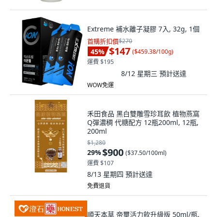
Extreme 補水離子凝膠 7入, 32g, 1個
首購折扣價
$270
$147
45
%
(
$459.38/100g
)
運費 $195
8/12 星期三
預計送達
WOW免運
禾田食品 黑白雙雕雪珍耳飲 植物燕窩
Q彈濃稠 代糖配方 12瓶200ml, 12瓶,
200ml
$1,280
$900
29
%
(
$37.50/100ml
)
運費 $107
8/13 星期四
預計送達
免費退貨
順天本草 帝璽活力飲升級版 50ml/瓶,