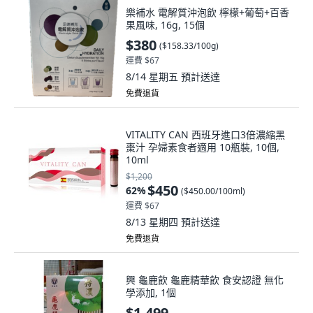
樂補水 電解質沖泡飲 檸檬+葡萄+百香
果風味, 16g, 15個
$380
(
$158.33/100g
)
運費 $67
8/14 星期五
預計送達
免費退貨
VITALITY CAN 西班牙進口3倍濃縮黑
棗汁 孕婦素食者適用 10瓶裝, 10個,
10ml
$1,200
$450
62
%
(
$450.00/100ml
)
運費 $67
8/13 星期四
預計送達
免費退貨
興 龜鹿飲 龜鹿精華飲 食安認證 無化
學添加, 1個
$1,499