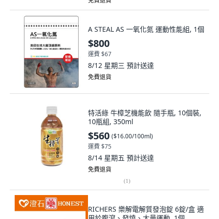
免費退貨
A STEAL AS 一氧化氮 運動性能組, 1個
$800
運費 $67
8/12 星期三
預計送達
免費退貨
特活綠 牛樟芝機能飲 隨手瓶, 10個裝,
10瓶組, 350ml
$560
(
$16.00/100ml
)
運費 $75
8/14 星期五
預計送達
免費退貨
(
1
)
RICHERS 樂解電解質發泡錠 6錠/盒 適
用於腹瀉、發燒、大量運動, 1個