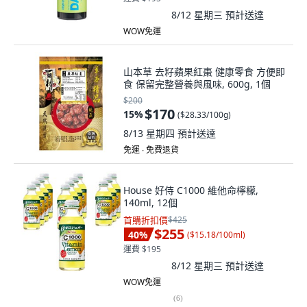
8/12 星期三
預計送達
WOW免運
山本草 去籽蘋果紅棗 健康零食 方便即
食 保留完整營養與風味, 600g, 1個
$200
$170
15
%
(
$28.33/100g
)
8/13 星期四
預計送達
免運 ∙ 免費退貨
House 好侍 C1000 維他命檸檬,
140ml, 12個
首購折扣價
$425
$255
40
%
(
$15.18/100ml
)
運費 $195
8/12 星期三
預計送達
WOW免運
(
6
)