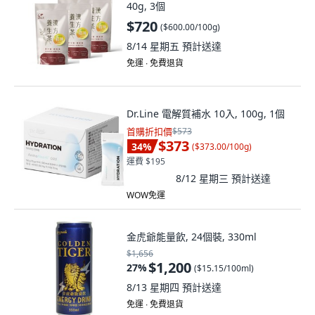
40g, 3個
$720
(
$600.00/100g
)
8/14 星期五
預計送達
免運 ∙ 免費退貨
Dr.Line 電解質補水 10入, 100g, 1個
首購折扣價
$573
$373
34
%
(
$373.00/100g
)
運費 $195
8/12 星期三
預計送達
WOW免運
金虎爺能量飲, 24個裝, 330ml
$1,656
$1,200
27
%
(
$15.15/100ml
)
8/13 星期四
預計送達
免運 ∙ 免費退貨