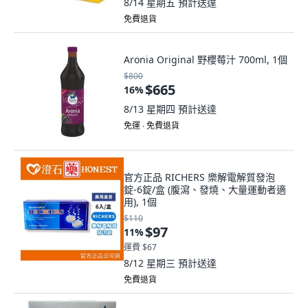
8/14 星期五
預計送達
免費退貨
Aronia Original 野櫻莓汁 700ml, 1個
$800
$665
16
%
8/13 星期四
預計送達
免運 ∙ 免費退貨
官方正品 RICHERS 樂解電解質發泡
錠-6錠/盒 (腹瀉、發燒、大量運動者適
用), 1個
$110
$97
11
%
運費 $67
8/12 星期三
預計送達
免費退貨