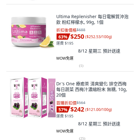
Ultima Replenisher 每日電解質沖泡
飲 粉紅檸檬水, 99g, 1個
折扣後價格
$688
$250
63
%
(
$252.53/100g
)
運費 $195
8/12 星期三
預計送達
WOW免運
(
1
)
Dr's One 療癒茶 清爽變化 排空西梅
每日蔬菜 西梅汁濃縮粉末 無糖, 10g,
20個
首購折扣價
$564
$242
57
%
(
$121.00/100g
)
運費 $195
8/12 星期三
預計送達
WOW免運
(
25
)