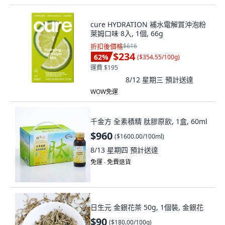
cure HYDRATION 補水電解質沖泡粉
萊姆口味 8入, 1個, 66g
折扣後價格
$616
$234
62
%
(
$354.55/100g
)
運費 $195
8/12 星期三
預計送達
WOW免運
千金方 全素積精 肽膠原飲, 1盒, 60ml
$960
(
$1600.00/100ml
)
8/13 星期四
預計送達
免運 ∙ 免費退貨
日生元 金銀花茶 50g, 1個裝, 金銀花
$90
(
$180.00/100g
)