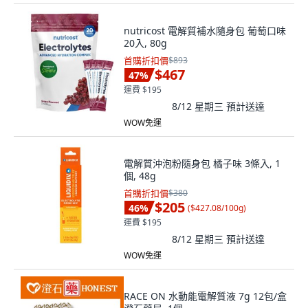
nutricost 電解質補水隨身包 葡萄口味
20入, 80g
首購折扣價
$893
$467
47
%
運費 $195
8/12 星期三
預計送達
WOW免運
電解質沖泡粉隨身包 橘子味 3條入, 1
個, 48g
首購折扣價
$380
$205
46
%
(
$427.08/100g
)
運費 $195
8/12 星期三
預計送達
WOW免運
RACE ON 水動能電解質液 7g 12包/盒