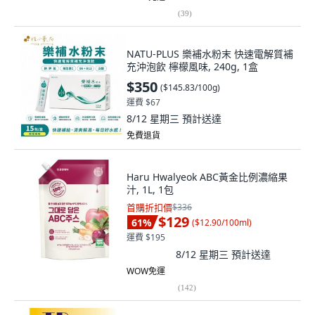
(
39
)
NATU-PLUS 樂補水粉末 快速電解質補
充沖泡飲 檸檬風味, 240g, 1盒
$350
(
$145.83/100g
)
運費 $67
8/12 星期三
預計送達
免費退貨
Haru Hwalyeok ABC黃金比例濃縮果
汁, 1L, 1包
首購折扣價
$336
$129
61
%
(
$12.90/100ml
)
運費 $195
8/12 星期三
預計送達
WOW免運
(
142
)