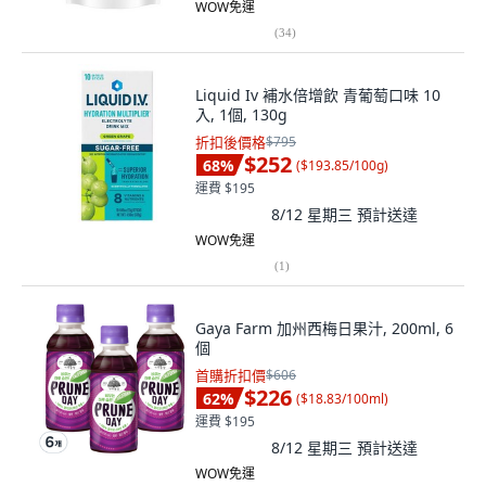
WOW免運
(
34
)
Liquid Iv 補水倍增飲 青葡萄口味 10
入, 1個, 130g
折扣後價格
$795
$252
68
%
(
$193.85/100g
)
運費 $195
8/12 星期三
預計送達
WOW免運
(
1
)
Gaya Farm 加州西梅日果汁, 200ml, 6
個
首購折扣價
$606
$226
62
%
(
$18.83/100ml
)
運費 $195
8/12 星期三
預計送達
WOW免運