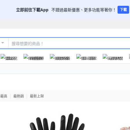
立即前往下載App
不錯過最新優惠、更多功能等著你！
下載
嬰幼兒
保健醫療
美妝保養
個人清潔
玩具休閒
格最高
最熱銷
最新上架