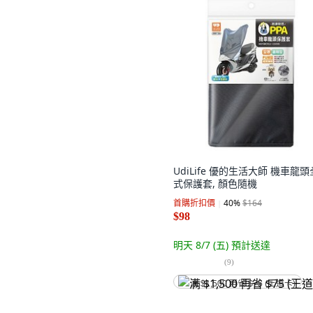
UdiLife 優的生活大師 機車龍
式保護套, 顏色隨機
首購折扣價
40
%
$164
$98
明天 8/7 (五)
預計送達
(
9
)
满 $1,500 再省 $75 (王道卡)