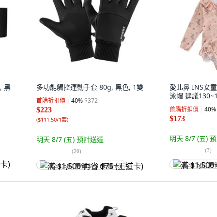
 黑
多功能觸控運動手套 80g, 黑色, 1雙
愛北鼻 INS女
泳帽 建議130~1
首購折扣價
40
%
$372
首購折扣價
40
%
$223
$173
(
$111.50/1套
)
明天 8/7 (五)
預
明天 8/7 (五)
預計送達
(
3
)
(
20
)
满 $1,500 再
满 $1,500 再省 $75 (王道卡)