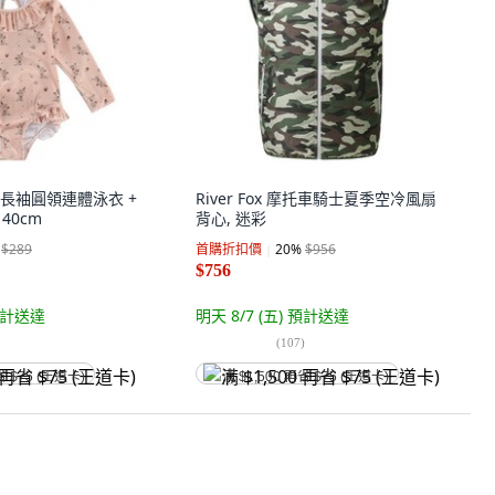
童長袖圓領連體泳衣 +
River Fox 摩托車騎士夏季空冷風扇
40cm
背心, 迷彩
$289
首購折扣價
20
%
$956
$756
計送達
明天 8/7 (五)
預計送達
(
107
)
省 $75 (王道卡)
满 $1,500 再省 $75 (王道卡)