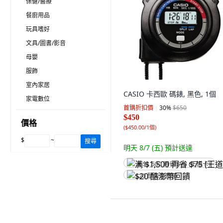
保健/醫療
餐廚用品
玩具嗜好
文具/圖書/影音
母嬰
服飾
室內家居
CASIO 卡西歐 碼錶, 黑色, 1個
家電數位
首購折扣價
30
%
$650
$450
價格
(
$450.00/1個
)
$
~
搜尋
明天 8/7 (五)
預計送達
满 $1,500 再省 $75 (王道卡)
$20 酷澎幣回饋