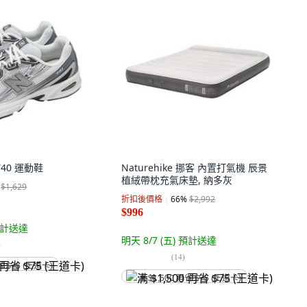
 740 運動鞋
Naturehike 挪客 內置打氣機 辰景
植絨帶枕充氣床墊, 納多灰
$1,629
折扣後價格
66
%
$2,992
$996
計送達
明天 8/7 (五)
預計送達
)
(
14
)
省 $75 (王道卡)
满 $1,500 再省 $75 (王道卡)