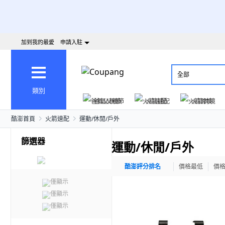
加到我的最愛
申請入駐
全部
類別
爸氣父親節
火箭速配
火箭跨境
酷澎首頁
火箭速配
運動/休閒/戶外
篩選器
運動/休閒/戶外
酷澎評分排名
價格最低
價
僅顯示
僅顯示
僅顯示