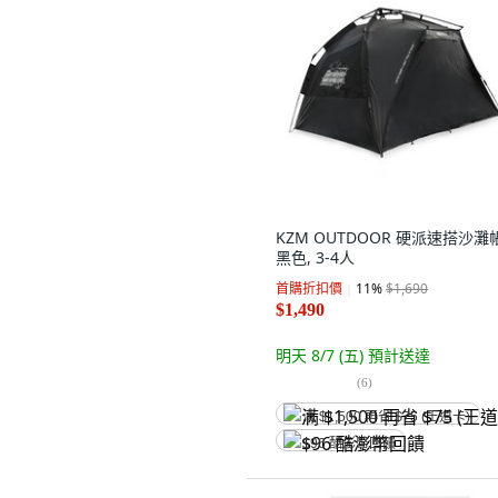
KZM OUTDOOR 硬派速搭沙灘帳
黑色, 3-4人
首購折扣價
11
%
$1,690
$1,490
明天 8/7 (五)
預計送達
(
6
)
满 $1,500 再省 $75 (王道卡)
$96 酷澎幣回饋