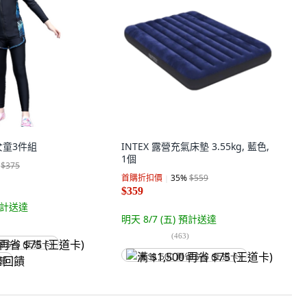
女童3件組
INTEX 露營充氣床墊 3.55kg, 藍色,
1個
$375
首購折扣價
35
%
$559
$359
計送達
明天 8/7 (五)
預計送達
(
463
)
省 $75 (王道卡)
满 $1,500 再省 $75 (王道卡)
回饋