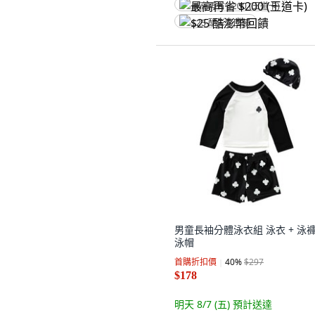
最高再省 $200 (王道卡)
$25 酷澎幣回饋
男童長袖分體泳衣組 泳衣 + 泳褲
泳帽
首購折扣價
40
%
$297
$178
明天 8/7 (五)
預計送達