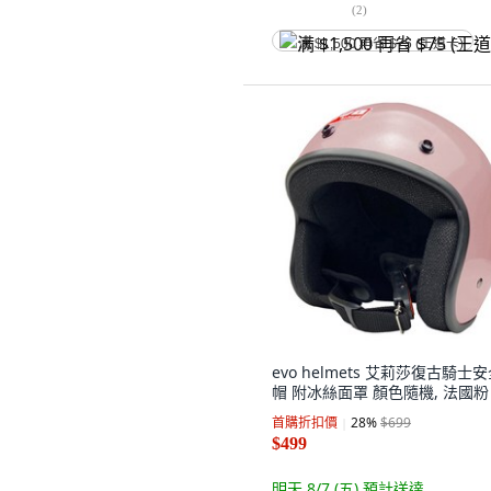
(
2
)
满 $1,500 再省 $75 (王道卡)
evo helmets 艾莉莎復古騎士
帽 附冰絲面罩 顏色隨機, 法國粉
首購折扣價
28
%
$699
$499
明天 8/7 (五)
預計送達