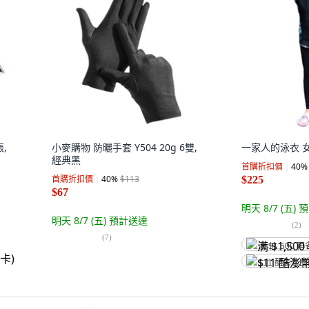
,
小麥購物 防曬手套 Y504 20g 6雙,
一家人的泳衣 
經典黑
首購折扣價
40
%
首購折扣價
40
%
$113
$225
$67
明天 8/7 (五)
預
明天 8/7 (五)
預計送達
(
2
)
(
7
)
满 $1,500 再
$11 酷澎幣