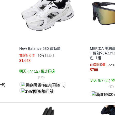
New Balance 530 運動鞋
MERIDA 美
+ 硬殼包 A2313
首購折扣價
10
%
$1,848
色, 1組
$1,648
首購折扣價
22
%
$700
明天 8/7 (五)
預計送達
(
217
)
明天 8/7 (五)
預
最高再省 $83 (王道卡)
(
17
)
$55 酷澎幣回饋
满 $1,500 再