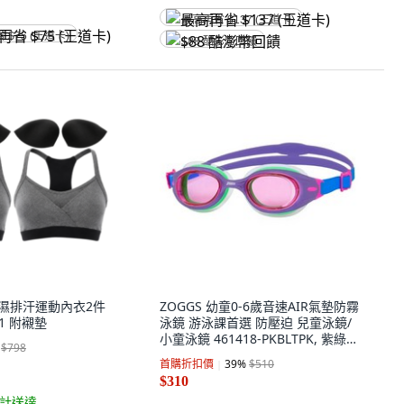
最高再省 $137 (王道卡)
省 $75 (王道卡)
$88 酷澎幣回饋
 吸濕排汗運動內衣2件
ZOGGS 幼童0-6歲音速AIR氣墊防霧
01 附襯墊
泳鏡 游泳課首選 防壓迫 兒童泳鏡/
小童泳鏡 461418-PKBLTPK, 紫綠
$798
色, 1個
首購折扣價
39
%
$510
$310
計送達