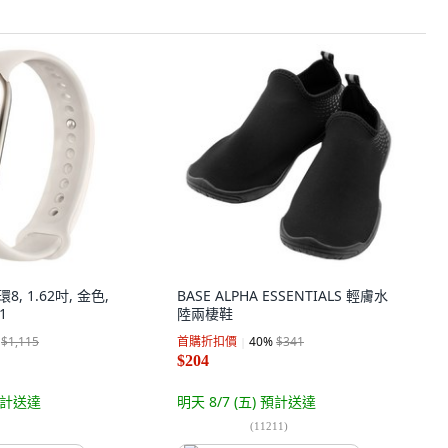
環8, 1.62吋, 金色,
BASE ALPHA ESSENTIALS 輕膚水
1
陸兩棲鞋
$1,115
首購折扣價
40
%
$341
$204
計送達
明天 8/7 (五)
預計送達
(
11211
)