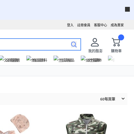
登入
註冊會員
客服中心
成為賣家
我的酷澎
購物車
文具圖書
食品飲料
生活用品
女性服飾
運動戶外
60
每頁筆