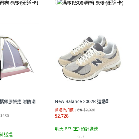
省 $75 (王道卡)
满 $1,500 再省 $75 (王道卡)
量便攜銀膠帳篷 附防潮
New Balance 2002R 運動鞋
首購折扣價
6
%
$2,928
$680
$2,728
明天 8/7 (五)
預計送達
計送達
(
28
)