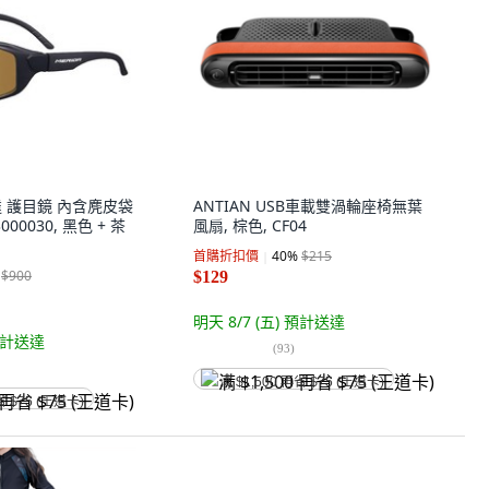
利達 護目鏡 內含麂皮袋
ANTIAN USB車載雙渦輪座椅無葉
000030, 黑色 + 茶
風扇, 棕色, CF04
首購折扣價
40
%
$215
$900
$129
明天 8/7 (五)
預計送達
計送達
(
93
)
满 $1,500 再省 $75 (王道卡)
省 $75 (王道卡)