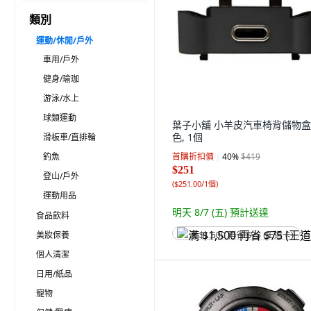
類別
運動/休閒/戶外
車用/戶外
健身/瑜珈
游泳/水上
球類運動
葉子小舖 小羊皮汽車椅背儲物盒,
色, 1個
滑板車/直排輪
釣魚
首購折扣價
40
%
$419
$251
登山/戶外
(
$251.00/1個
)
運動用品
明天 8/7 (五)
預計送達
食品飲料
美妝保養
满 $1,500 再省 $75 (王道卡)
個人清潔
日用/紙品
寵物