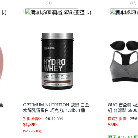
(
21
)
(
42
)
满 $1,500 再省 $75 (王道卡)
满 $1,500 再
安全
OPTIMUM NUTRITION 歐恩 白金
GIAT 吉亞特
水解乳清蛋白 巧克力, 1.8lb, 1桶
組 台灣製 680
折扣後價格
9
%
$2,099
首購折扣價
25
%
$1,899
$598
(
$23.26/10g
)
明天 8/7 (五)
預