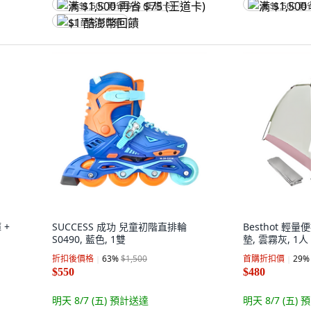
满 $1,500 再省 $75 (王道卡)
满 $1,500 再
$1 酷澎幣回饋
 +
SUCCESS 成功 兒童初階直排輪
Besthot 輕
S0490, 藍色, 1雙
墊, 雲霧灰, 1人
折扣後價格
63
%
$1,500
首購折扣價
29
%
$550
$480
明天 8/7 (五)
預計送達
明天 8/7 (五)
預