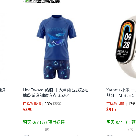
$7 酷澎幣回饋
無線
HeaTwave 熱浪 中大童兩截式短袖
Xiaomi 小米 手
速乾游泳訓練泳衣 35201
藍牙 TM BLE 5.
首購折扣價
33
%
$590
首購折扣價
17
%
$390
$915
明天 8/7 (五)
預計送達
明天 8/7 (五)
預
(
9
)
(
40
)