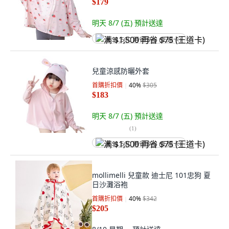
$179
明天 8/7 (五)
預計送達
满 $1,500 再省 $75 (王道卡)
兒童涼感防曬外套
首購折扣價
40
%
$305
$183
明天 8/7 (五)
預計送達
(
1
)
满 $1,500 再省 $75 (王道卡)
mollimelli 兒童款 迪士尼 101忠狗 夏
日沙灘浴袍
首購折扣價
40
%
$342
$205