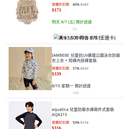
首購折扣價
40
%
$289
$173
明天 8/7 (五)
預計送達
(
1
)
满 $1,500 再省 $75 (王道卡)
IAMBEBE 兒童抗UV暴龍公園泳衣防磨
衣上衣 + 短褲內搭褲套裝
首購折扣價
37
%
$539
$339
8/10 星期一
預計送達
(
14
)
aquatica 兒童防磨衣褲兩件式套裝
AQA315
首購折扣價
59
%
$774
$316