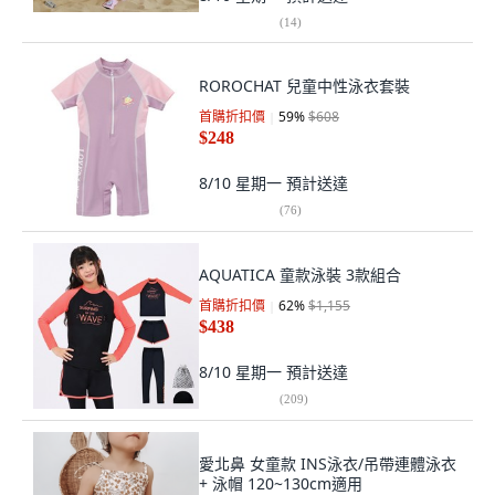
(
14
)
ROROCHAT 兒童中性泳衣套裝
首購折扣價
59
%
$608
$248
8/10 星期一
預計送達
(
76
)
AQUATICA 童款泳裝 3款組合
首購折扣價
62
%
$1,155
$438
8/10 星期一
預計送達
(
209
)
愛北鼻 女童款 INS泳衣/吊帶連體泳衣
+ 泳帽 120~130cm適用