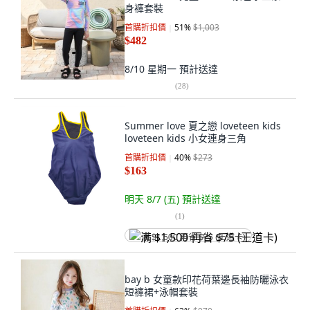
身褲套裝
首購折扣價
51
%
$1,003
$482
8/10 星期一
預計送達
(
28
)
Summer love 夏之戀 loveteen kids
loveteen kids 小女連身三角
首購折扣價
40
%
$273
$163
明天 8/7 (五)
預計送達
(
1
)
满 $1,500 再省 $75 (王道卡)
bay b 女童款印花荷葉邊長袖防曬泳衣
短褲裙+泳帽套裝