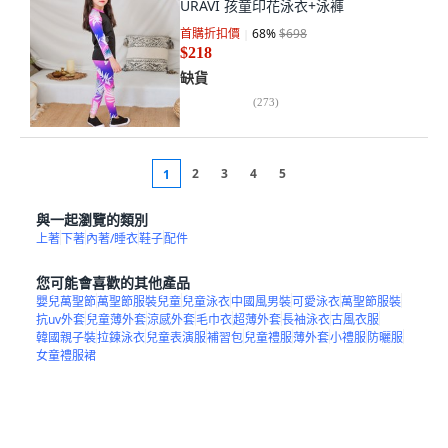
URAVI 孩童印花泳衣+泳褲
首購折扣價
68
%
$698
$218
缺貨
(
273
)
2
3
4
5
1
與一起瀏覽的類別
上著
下著
內著/睡衣
鞋子
配件
您可能會喜歡的其他產品
嬰兒萬聖節
萬聖節服裝兒童
兒童泳衣
中國風男裝
可愛泳衣
萬聖節服裝
抗uv外套
兒童薄外套
涼感外套
毛巾衣
超薄外套
長袖泳衣
古風衣服
韓國親子裝
拉鍊泳衣
兒童表演服
補習包
兒童禮服
薄外套
小禮服
防曬服
女童禮服裙