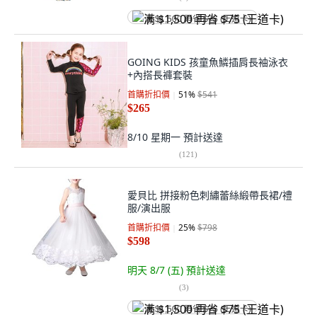
满 $1,500 再省 $75 (王道卡)
GOING KIDS 孩童魚鱗插肩長袖泳衣
+內搭長褲套裝
首購折扣價
51
%
$541
$265
8/10 星期一
預計送達
(
121
)
愛貝比 拼接粉色刺繡蕾絲緞帶長裙/禮
服/演出服
首購折扣價
25
%
$798
$598
明天 8/7 (五)
預計送達
(
3
)
满 $1,500 再省 $75 (王道卡)