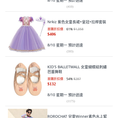
8/10 星期一
預計送達
(
410
)
Nrkiz 紫色女童長裙+皇冠+拉桿套裝
首購折扣價
61
%
$1,058
$406
8/10 星期一
預計送達
(
593
)
KID'S BALLETMALL 女童蝴蝶結刺繡
芭蕾舞鞋
首購折扣價
54
%
$287
$132
8/10 星期一
預計送達
(
1175
)
ROROCHAT 兒童Winner素色水上緊