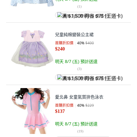
(
1
)
满 $1,500 再省 $75 (王道卡)
兒童純棉變裝公主裙
首購折扣價
40
%
$400
$240
明天 8/7 (五)
預計送達
(
3
)
满 $1,500 再省 $75 (王道卡)
愛北鼻 女童氣質拚色泳衣
首購折扣價
40
%
$229
$137
明天 8/7 (五)
預計送達
(
19
)