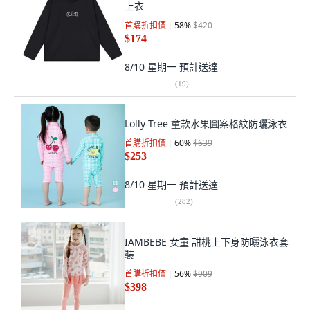
上衣
首購折扣價
58
%
$420
$174
8/10 星期一
預計送達
(
19
)
Lolly Tree 童款水果圖案格紋防曬泳衣
首購折扣價
60
%
$639
$253
8/10 星期一
預計送達
(
282
)
IAMBEBE 女童 甜桃上下身防曬泳衣套
裝
首購折扣價
56
%
$909
$398