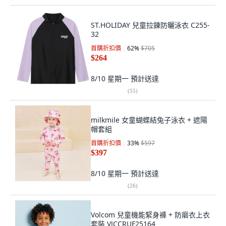
ST.HOLIDAY 兒童拉鍊防曬泳衣 C255-
32
首購折扣價
62
%
$705
$264
8/10 星期一
預計送達
(
55
)
milkmile 女童蝴蝶結兔子泳衣 + 遮陽
帽套組
首購折扣價
33
%
$597
$397
8/10 星期一
預計送達
(
26
)
Volcom 兒童機能緊身褲 + 防磨衣上衣
套裝 VJCCRUF25164