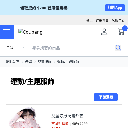
領取您的
$200
首購優惠卷!
打開 App
登入
註冊會員
客服中心
全部
酷澎首頁
母嬰
兒童服飾
運動/主題服飾
運動/主題服飾
篩選器
兒童涼感防曬外套
首購折扣價
40
%
$299