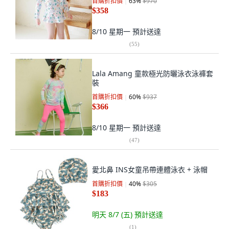
首購折扣價
63
%
$970
$358
8/10 星期一
預計送達
(
55
)
Lala Amang 童款極光防曬泳衣泳褲套
裝
首購折扣價
60
%
$937
$366
8/10 星期一
預計送達
(
47
)
愛北鼻 INS女童吊帶連體泳衣 + 泳帽
首購折扣價
40
%
$305
$183
明天 8/7 (五)
預計送達
(
1
)