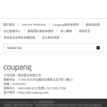
Investor Relations
關於酷澎
Coupang使用者條款
退換貨政策
信任管理中心
顧客隱私權政策通知
安心購物
資訊安全
資訊安全及隱私保護認證
加入酷澎商城
Global Site
公司名稱：酷澎股份有限公司
聯繫地址：11049 台北市信義區信義路五段7號13樓之1
統編：91002999
客服中心：0809-088-810 (免費) / 02-5592-7298
電子郵件：help_tw@coupang.com
©Coupang Taiwan Co., Ltd. 保留所有權利。
本網站上顯示的所有商標、標誌和服務標誌均為酷澎股份有限公司和/或其在美國和其