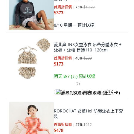
首購折扣價
75
%
$1,527
$373
8/10 星期一
預計送達
愛北鼻 INS女童泳衣 吊帶分體泳衣 +
泳褲 + 泳帽 建議110~120cm
首購折扣價
40
%
$289
$173
明天 8/7 (五)
預計送達
(
3
)
满 $1,500 再省 $75 (王道卡)
ROROCHAT 女童Heli防曬泳衣上下套
裝
首購折扣價
47
%
$912
$478