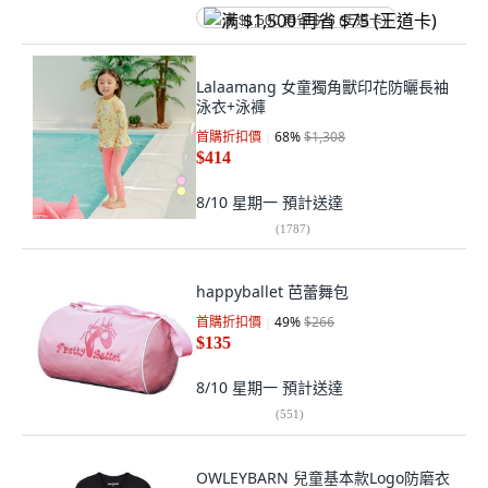
满 $1,500 再省 $75 (王道卡)
Lalaamang 女童獨角獸印花防曬長袖
泳衣+泳褲
首購折扣價
68
%
$1,308
$414
8/10 星期一
預計送達
(
1787
)
happyballet 芭蕾舞包
首購折扣價
49
%
$266
$135
8/10 星期一
預計送達
(
551
)
OWLEYBARN 兒童基本款Logo防磨衣