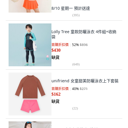
8/10 星期一
預計送達
(
395
)
Lolly Tree 童款防曬泳衣 4件組+收納
袋
首購折扣價
52
%
$896
$430
缺貨
(
649
)
unifriend 女童甜美防曬泳衣上下套裝
首購折扣價
40
%
$271
$162
缺貨
(
22
)