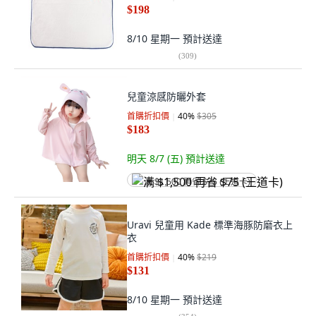
$198
8/10 星期一
預計送達
(
309
)
兒童涼感防曬外套
首購折扣價
40
%
$305
$183
明天 8/7 (五)
預計送達
满 $1,500 再省 $75 (王道卡)
Uravi 兒童用 Kade 標準海豚防磨衣上
衣
首購折扣價
40
%
$219
$131
8/10 星期一
預計送達