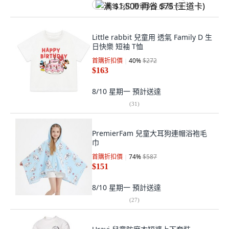
满 $1,500 再省 $75 (王道卡)
Little rabbit 兒童用 透氣 Family D 生
日快樂 短袖 T恤
首購折扣價
40
%
$272
$163
8/10 星期一
預計送達
(
31
)
PremierFam 兒童大耳狗連帽浴袍毛
巾
首購折扣價
74
%
$587
$151
8/10 星期一
預計送達
(
27
)