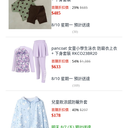
首購折扣價
29
%
$685
$485
8/10 星期一
預計送達
(
30
)
pancoat 女童小學生泳衣 防磨衣上衣
+ 下身套裝 RKCO23BR20
首購折扣價
54
%
$1,386
$633
8/10 星期一
預計送達
(
169
)
兒童款涼感防曬外套
首購折扣價
40
%
$297
$178
明天 8/7 (五)
預計送達