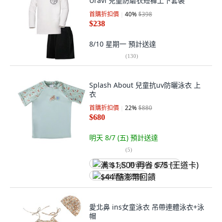
Uravi 兒童防磨衣短褲上下套裝
首購折扣價
40
%
$398
$238
8/10 星期一
預計送達
(
130
)
Splash About 兒童抗uv防曬泳衣 上
衣
首購折扣價
22
%
$880
$680
明天 8/7 (五)
預計送達
(
5
)
满 $1,500 再省 $75 (王道卡)
$44 酷澎幣回饋
愛北鼻 ins女童泳衣 吊帶連體泳衣+泳
帽