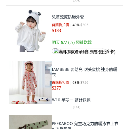
(
354
)
兒童涼感防曬外套
首購折扣價
40
%
$305
$183
明天 8/7 (五)
預計送達
满 $1,500 再省 $75 (王道卡)
IAMBEBE 嬰幼兒 甜美蜜桃 連身防曬
衣
首購折扣價
63
%
$756
$277
8/10 星期一
預計送達
(
144
)
PEEKABOO 兒童巧克力防曬泳衣上衣
+ 下身套裝