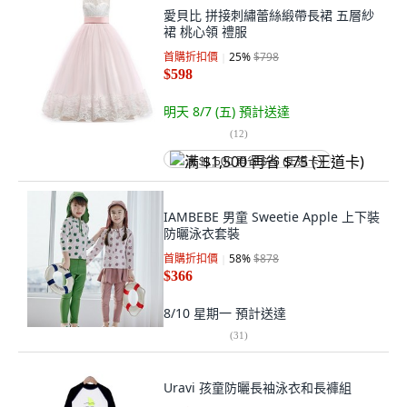
愛貝比 拼接刺繡蕾絲緞帶長裙 五層紗
裙 桃心領 禮服
首購折扣價
25
%
$798
$598
明天 8/7 (五)
預計送達
(
12
)
满 $1,500 再省 $75 (王道卡)
IAMBEBE 男童 Sweetie Apple 上下裝
防曬泳衣套裝
首購折扣價
58
%
$878
$366
8/10 星期一
預計送達
(
31
)
Uravi 孩童防曬長袖泳衣和長褲組