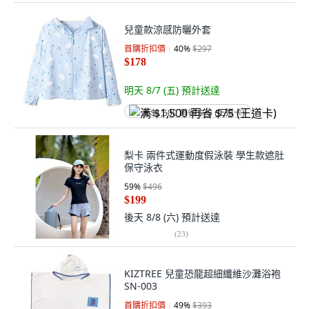
兒童款涼感防曬外套
首購折扣價
40
%
$297
$178
明天 8/7 (五)
預計送達
满 $1,500 再省 $75 (王道卡)
梨卡 兩件式運動度假泳裝 學生款遮肚
保守泳衣
59
%
$496
$199
後天 8/8 (六)
預計送達
(
23
)
KIZTREE 兒童恐龍超細纖維沙灘浴袍
SN-003
首購折扣價
49
%
$393