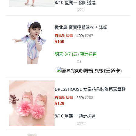
8/10 星期一
預計送達
(
270
)
愛北鼻 寶寶連體泳衣 + 泳帽
首購折扣價
40
%
$267
$160
明天 8/7 (五)
預計送達
(
1
)
满 $1,500 再省 $75 (王道卡)
DRESSHOUSE 女童花朵裝飾芭蕾舞鞋
首購折扣價
55
%
$288
$129
8/10 星期一
預計送達
(
2645
)