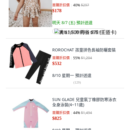
首購折扣價
40
%
$297
$178
明天 8/7 (五)
預計送達
满 $1,500 再省 $75 (王道卡)
ROROCHAT 孩童拼色長袖防曬套裝
首購折扣價
55
%
$1,204
$532
8/10 星期一
預計送達
(
129
)
SUN GLADE 兒童氯丁橡膠防寒泳衣
全身泳裝(4~11歲)
首購折扣價
44
%
$1,494
$825