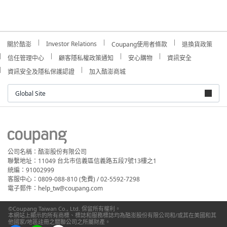
Investor Relations
關於酷澎
Coupang使用者條款
退換貨政策
信任管理中心
顧客隱私權政策通知
安心購物
資訊安全
資訊安全及隱私保護認證
加入酷澎商城
Global Site
公司名稱：酷澎股份有限公司
聯繫地址：11049 台北市信義區信義路五段7號13樓之1
統編：91002999
客服中心：0809-088-810 (免費) / 02-5592-7298
電子郵件：help_tw@coupang.com
©Coupang Taiwan Co., Ltd. 保留所有權利。
本網站上顯示的所有商標、標誌和服務標誌均為酷澎股份有限公司和/或其在美國和其
他國家/地區註冊之關聯公司之所屬財產。