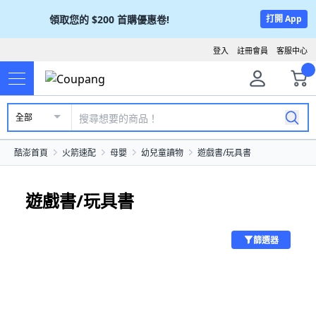
領取您的
$200
首購優惠卷!
打開 App
登入
註冊會員
客服中心
全部
酷澎首頁
火箭速配
母嬰
幼兒童讀物
遊戲書/玩具書
遊戲書/玩具書
篩選器