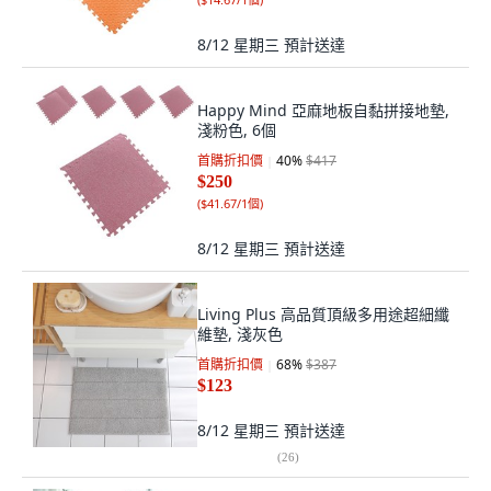
8/12 星期三
預計送達
Happy Mind 亞麻地板自黏拼接地墊,
淺粉色, 6個
首購折扣價
40
%
$417
$250
(
$41.67/1個
)
8/12 星期三
預計送達
Living Plus 高品質頂級多用途超細纖
維墊, 淺灰色
首購折扣價
68
%
$387
$123
8/12 星期三
預計送達
(
26
)