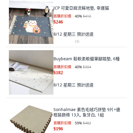
JCP 可愛亞麻流蘇地墊, 幸運貓
首購折扣價
40
%
$410
$246
8/12 星期三
預計送達
(
3
)
Buybeam 鬆軟柔軟蠟筆腳踏墊, 6種
首購折扣價
40
%
$304
$182
8/12 星期三
預計送達
Sonhalmae 素色毛絨巧拼墊 9片+邊
框裝飾條 13入, 象牙白, 1組
首購折扣價
59
%
$482
$196