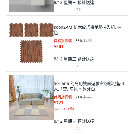
8/12 星期三
預計送達
(
73
)
soonZAM 仿木紋巧拼地墊 4入組, 棕
色
首購折扣價
56
%
$465
$201
8/12 星期三
預計送達
(
13
)
Soriana 幼兒用雙面遊戲室粉彩地墊 4
入, 1套, 灰色 + 象牙白
首購折扣價
21
%
$921
$721
(
$721.00/1個
)
8/12 星期三
預計送達
(
78
)