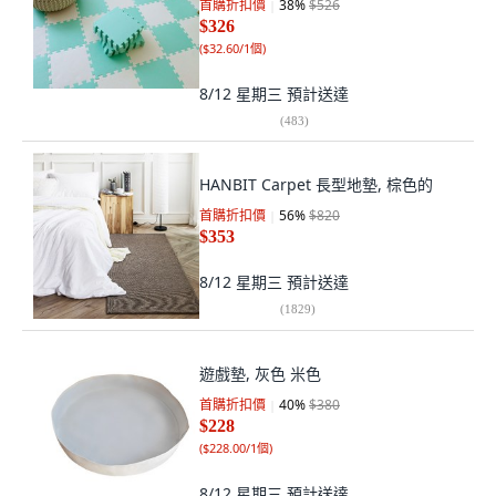
首購折扣價
38
%
$526
$326
(
$32.60/1個
)
8/12 星期三
預計送達
(
483
)
HANBIT Carpet 長型地墊, 棕色的
首購折扣價
56
%
$820
$353
8/12 星期三
預計送達
(
1829
)
遊戲墊, 灰色 米色
首購折扣價
40
%
$380
$228
(
$228.00/1個
)
8/12 星期三
預計送達