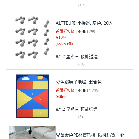
(
109
)
ALTTEURI 連接器, 灰色, 20入
首購折扣價
40
%
$299
$179
(
$8.95/1個
)
8/12 星期三
預計送達
(
51
)
彩色跳房子地毯, 混合色
首購折扣價
46
%
$1,235
$660
8/12 星期三
預計送達
(
5
)
兒童素色PE材質巧拼, 隨機出貨, 1組