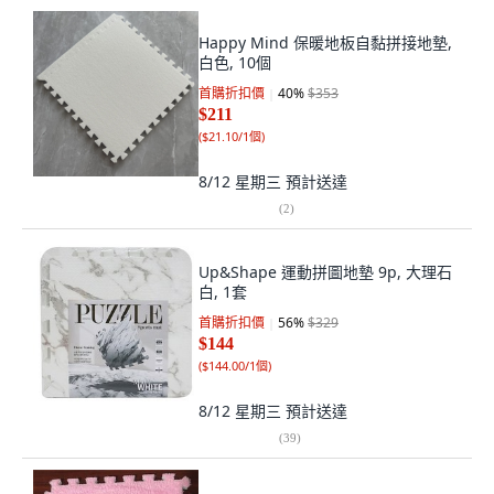
Happy Mind 保暖地板自黏拼接地墊,
白色, 10個
首購折扣價
40
%
$353
$211
(
$21.10/1個
)
8/12 星期三
預計送達
(
2
)
Up&Shape 運動拼圖地墊 9p, 大理石
白, 1套
首購折扣價
56
%
$329
$144
(
$144.00/1個
)
8/12 星期三
預計送達
(
39
)