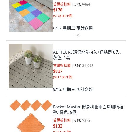
首購折扣價
57
%
$421
$178
(
$178.00/1個
)
8/12 星期三
預計送達
(
68
)
ALTTEURI 環保地墊 4入+連結器 8入,
灰色, 1套
首購折扣價
25
%
$1,093
$817
(
$817.00/1個
)
8/12 星期三
預計送達
Pocket Master 健身拼圖單面瑜珈地板
墊, 橘色, 9個
首購折扣價
64
%
$373
$132
(
$14.67/1個
)