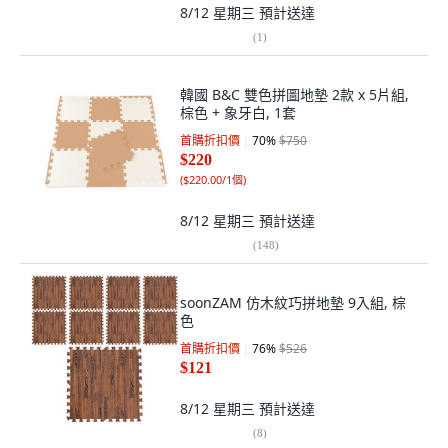
8/12 星期三
預計送達
(
1
)
韓國 B&C 雙色拼圖地墊 2款 x 5片組,
棕色 + 象牙白, 1套
首購折扣價
70
%
$750
$220
(
$220.00/1個
)
8/12 星期三
預計送達
(
148
)
soonZAM 仿木紋巧拼地墊 9入組, 棕
色
首購折扣價
76
%
$526
$121
8/12 星期三
預計送達
(
8
)