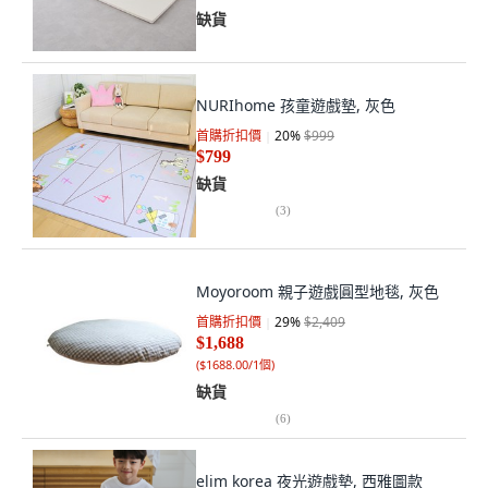
缺貨
NURIhome 孩童遊戲墊, 灰色
首購折扣價
20
%
$999
$799
缺貨
(
3
)
Moyoroom 親子遊戲圓型地毯, 灰色
首購折扣價
29
%
$2,409
$1,688
(
$1688.00/1個
)
缺貨
(
6
)
elim korea 夜光遊戲墊, 西雅圖款