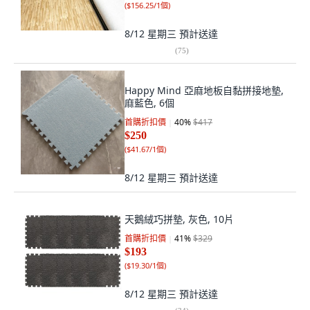
(
$156.25/1個
)
8/12 星期三
預計送達
(
75
)
Happy Mind 亞麻地板自黏拼接地墊,
麻藍色, 6個
首購折扣價
40
%
$417
$250
(
$41.67/1個
)
8/12 星期三
預計送達
天鵝絨巧拼墊, 灰色, 10片
首購折扣價
41
%
$329
$193
(
$19.30/1個
)
8/12 星期三
預計送達