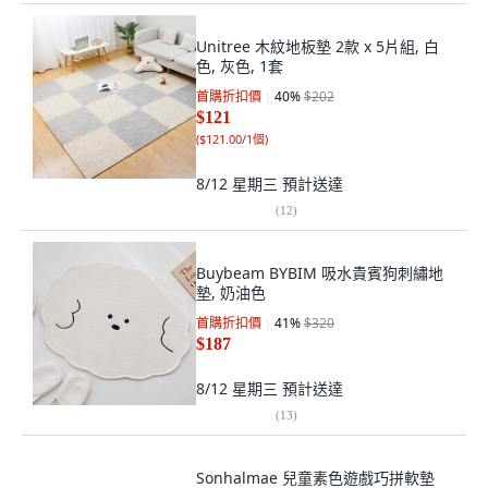
Unitree 木紋地板墊 2款 x 5片組, 白
色, 灰色, 1套
首購折扣價
40
%
$202
$121
(
$121.00/1個
)
8/12 星期三
預計送達
(
12
)
Buybeam BYBIM 吸水貴賓狗刺繡地
墊, 奶油色
首購折扣價
41
%
$320
$187
8/12 星期三
預計送達
(
13
)
Sonhalmae 兒童素色遊戲巧拼軟墊