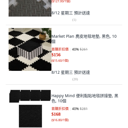
(
$127.00/1個
)
8/12 星期三
預計送達
(
1
)
Market Plan 麂皮地毯地墊, 黑色, 10
個
首購折扣價
40
%
$261
$156
(
$15.60/1個
)
8/12 星期三
預計送達
(
20
)
Happy Mind 便利黏貼地毯拼接墊, 黑
色, 10個
首購折扣價
40
%
$281
$168
(
$16.80/1個
)