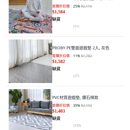
首購折扣價
25
%
$2,115
$1,584
缺貨
(
11
)
PROBY PE雙面遊戲墊 2入, 灰色
首購折扣價
11
%
$1,782
$1,582
缺貨
(
27
)
PVC材質遊戲墊, 鑽石棋款
首購折扣價
35
%
$2,192
$1,403
缺貨
(
120
)