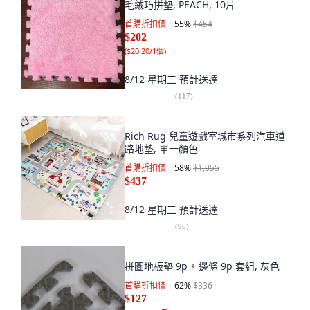
毛絨巧拼墊, PEACH, 10片
首購折扣價
55
%
$454
$202
(
$20.20/1個
)
8/12 星期三
預計送達
(
117
)
Rich Rug 兒童遊戲室城市系列汽車道
路地墊, 單一顏色
首購折扣價
58
%
$1,055
$437
8/12 星期三
預計送達
(
96
)
拼圖地板墊 9p + 邊條 9p 套組, 灰色
首購折扣價
62
%
$336
$127