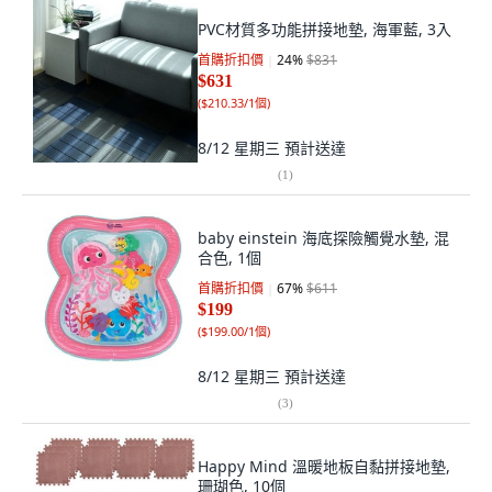
PVC材質多功能拼接地墊, 海軍藍, 3入
首購折扣價
24
%
$831
$631
(
$210.33/1個
)
8/12 星期三
預計送達
(
1
)
baby einstein 海底探險觸覺水墊, 混
合色, 1個
首購折扣價
67
%
$611
$199
(
$199.00/1個
)
8/12 星期三
預計送達
(
3
)
Happy Mind 溫暖地板自黏拼接地墊,
珊瑚色, 10個