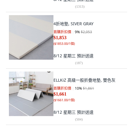
(
1313
)
4折地墊, SIVER GRAY
首購折扣價
9
%
$2,053
$1,853
(
$1853.00/1個
)
8/12 星期三
預計送達
(
187
)
ELLKiZ 高級一般折疊地墊, 雙色灰
首購折扣價
10
%
$1,861
$1,661
(
$1661.00/1個
)
8/12 星期三
預計送達
(
504
)