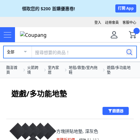
領取您的
$200
首購優惠卷!
打開 App
登入
註冊會員
客服中心
全部
酷澎首
火箭跨
室內家
地毯/靠墊/室內拖
遊戲/多功能地
頁
境
居
鞋
墊
遊戲/多功能地墊
篩選器
方塊拼貼地墊, 深灰色
首購折扣價
45
%
$1,152