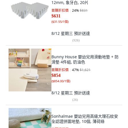
12mm, 象牙白, 20片
首購折扣價
24
%
$831
$631
(
$31.55/1個
)
8/12 星期三
預計送達
(
926
)
Bunny House 嬰幼兒用滑動地墊 + 防
滑墊 4件組, 奶油色
首購折扣價
47
%
$1,621
$854
(
$854.00/1個
)
8/12 星期三
預計送達
(
26
)
Sonhalmae 嬰幼兒用高級大理石紋安
全認證拼圖地墊, 10個, 薄荷綠