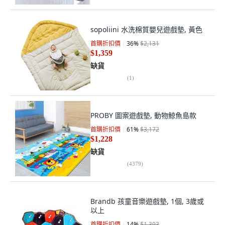
sopoliini 水洗棉質嬰兒遊戲墊, 黃色
首購折扣價
36
%
$2,131
$1,359
缺貨
(
1
)
PROBY 圖案遊戲墊, 動物鯨魚島款
首購折扣價
61
%
$3,172
$1,228
缺貨
(
4379
)
Brandb 孩童音樂遊戲墊, 1個, 3歲或
以上
首購折扣價
14
%
$1,393