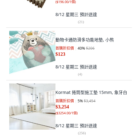
(
$196.00/1個
)
8/12 星期三
預計送達
(
21
)
動物卡通防滑多功能地墊, 小熊
首購折扣價
40
%
$206
$123
8/12 星期三
預計送達
(
4
)
Kormat 捲筒型施工墊 15mm, 象牙白
首購折扣價
5
%
$3,454
$3,254
(
$3254.00/1個
)
8/12 星期三
預計送達
(
256
)