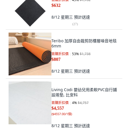
$632
8/12 星期三
預計送達
(
27
)
Teribo 加厚自由裁剪防樓層噪音地毯
6mm
首購折扣價
53
%
$1,738
$807
8/12 星期三
預計送達
Living Codi 嬰幼兒用柔軟PVC自行鋪
設捲墊, 比安科
首購折扣價
4
%
$4,757
$4,557
(
$4557.00/1個
)
8/12 星期三
預計送達