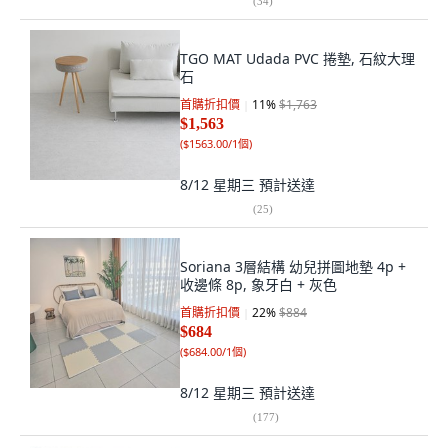
(
34
)
TGO MAT Udada PVC 捲墊, 石紋大理
石
首購折扣價
11
%
$1,763
$1,563
(
$1563.00/1個
)
8/12 星期三
預計送達
(
25
)
Soriana 3層結構 幼兒拼圖地墊 4p +
收邊條 8p, 象牙白 + 灰色
首購折扣價
22
%
$884
$684
(
$684.00/1個
)
8/12 星期三
預計送達
(
177
)