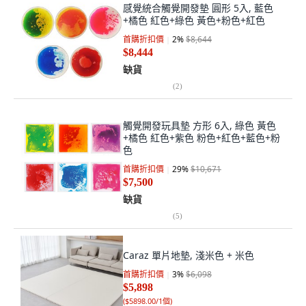
感覺統合觸覺開發墊 圓形 5入, 藍色
+橘色 紅色+綠色 黃色+粉色+紅色
首購折扣價
2
%
$8,644
$8,444
缺貨
(
2
)
觸覺開發玩具墊 方形 6入, 綠色 黃色
+橘色 紅色+紫色 粉色+紅色+藍色+粉
色
首購折扣價
29
%
$10,671
$7,500
缺貨
(
5
)
Caraz 單片地墊, 淺米色 + 米色
首購折扣價
3
%
$6,098
$5,898
(
$5898.00/1個
)