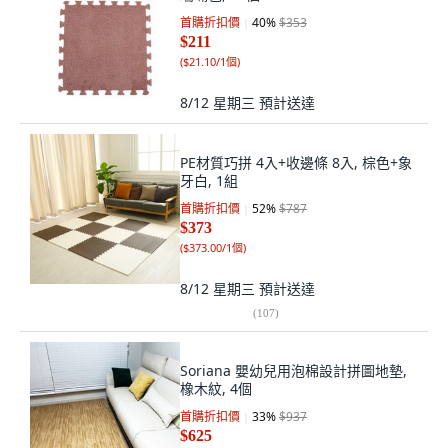
首購折扣價
40
%
$353
$211
(
$21.10/1個
)
8/12 星期三
預計送達
PE材質巧拼 4入+收邊條 8入, 棕色+象
牙白, 1組
首購折扣價
52
%
$787
$373
(
$373.00/1個
)
8/12 星期三
預計送達
(
107
)
Soriana 嬰幼兒用泡棉設計拼圖地墊,
橡木紋, 4個
首購折扣價
33
%
$937
$625