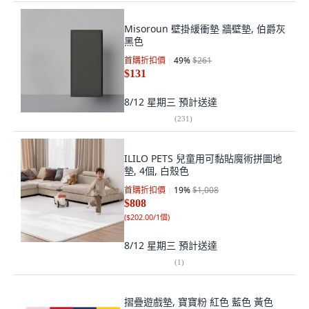
Misoroun 壁掛緩衝墊 牆壁墊, 伯爵灰
黑色
首購折扣價
49
%
$261
$131
8/12 星期三
預計送達
(
231
)
ILILO PETS 兒童用可黏貼魔術拼圖地
墊, 4個, 白殼色
首購折扣價
19
%
$1,008
$808
(
$202.00/1個
)
8/12 星期三
預計送達
(
1
)
摺疊遊戲墊, 寶寶粉 紅色 藍色 黃色