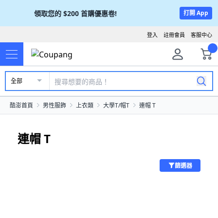
領取您的
$200
首購優惠卷!
打開 App
登入
註冊會員
客服中心
全部
酷澎首頁
男性服飾
上衣類
大學T/帽T
連帽 T
連帽 T
篩選器