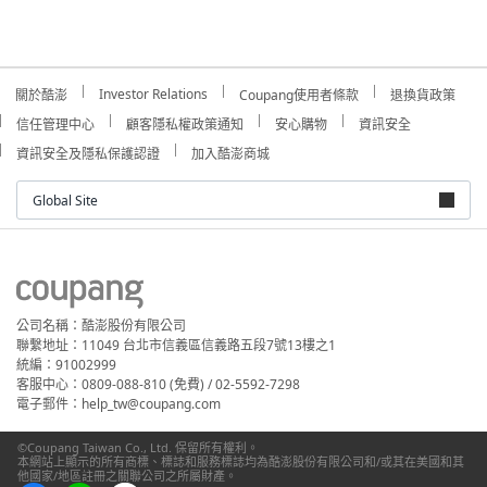
Investor Relations
關於酷澎
Coupang使用者條款
退換貨政策
信任管理中心
顧客隱私權政策通知
安心購物
資訊安全
資訊安全及隱私保護認證
加入酷澎商城
Global Site
公司名稱：酷澎股份有限公司
聯繫地址：11049 台北市信義區信義路五段7號13樓之1
統編：91002999
客服中心：0809-088-810 (免費) / 02-5592-7298
電子郵件：help_tw@coupang.com
©Coupang Taiwan Co., Ltd. 保留所有權利。
本網站上顯示的所有商標、標誌和服務標誌均為酷澎股份有限公司和/或其在美國和其
他國家/地區註冊之關聯公司之所屬財產。