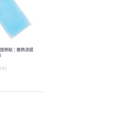
退熱貼：散熱涼感
裝
/1入
)