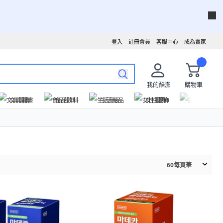
登入
註冊會員
客服中心
成為賣家
我的酷澎
購物車
文具圖書
食品飲料
生活用品
女性服飾
運動戶外
60
每頁筆