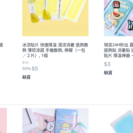
隨
冰涼貼片 快速降溫 清涼消暑 退熱散
現貨24H秒出 
熱 薄荷涼感 手機散熱, 檸檬（一包
退熱貼 消暑貼 
／２片）, 1個
貼片 降溫神器 
貼{F, 1個, 
$10
$3
$5
50
%
缺貨
缺貨