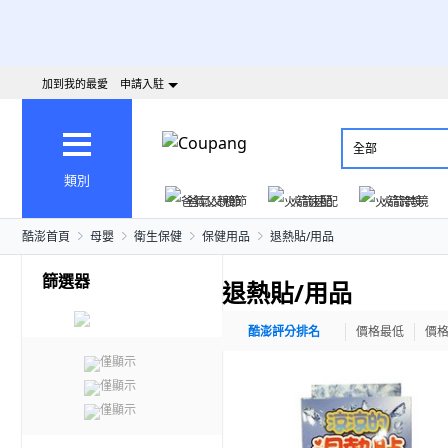
加到我的最愛
申請入駐
全部
類別
爸氣父親節
火箭速配
火箭跨境
酷澎首頁
母嬰
衛生保健
保健用品
退熱貼/用品
篩選器
退熱貼/用品
酷澎評分排名
價格最低
價
僅顯示
僅顯示
僅顯示