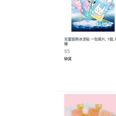
兒童退熱冰涼貼 一包兩片, 1個, 
機
$5
缺貨