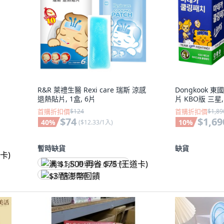
R&R 萊禮生醫 Rexi care 瑞斯 涼感
Dongkook 
退熱貼片, 1盒, 6片
片 KBO版 三星,
首購折扣價
$124
首購折扣價
$1,89
$74
$1,69
40
%
10
%
(
$12.33/1入
)
暫時缺貨
缺貨
满 $1,500 再省 $75 (王道卡)
$3 酷澎幣回饋