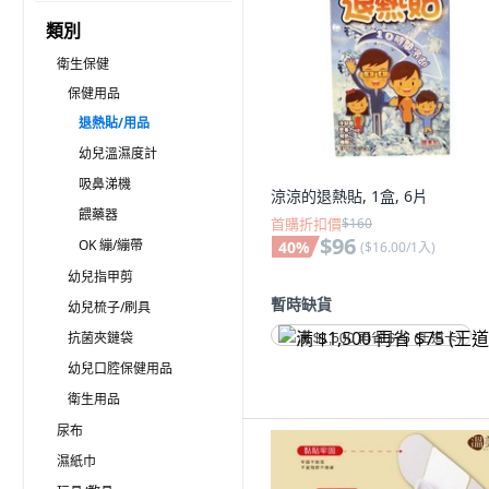
類別
衛生保健
保健用品
退熱貼/用品
幼兒溫濕度計
吸鼻涕機
涼涼的退熱貼, 1盒, 6片
餵藥器
首購折扣價
$160
$96
OK 繃/繃帶
40
%
(
$16.00/1入
)
幼兒指甲剪
暫時缺貨
幼兒梳子/刷具
抗菌夾鏈袋
满 $1,500 再省 $75 (王道卡)
幼兒口腔保健用品
衛生用品
尿布
濕紙巾