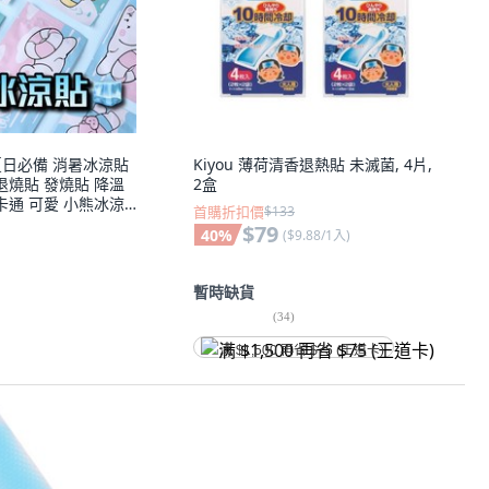
夏日必備 消暑冰涼貼
Kiyou 薄荷清香退熱貼 未滅菌, 4片,
退燒貼 發燒貼 降溫
2盒
卡通 可愛 小熊冰涼
首購折扣價
$133
(一包兩入)隨機圖案出貨
$79
40
%
(
$9.88/1入
)
暫時缺貨
(
34
)
满 $1,500 再省 $75 (王道卡)