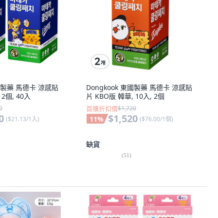
東國製藥 馬德卡 涼感貼
Dongkook 東國製藥 馬德卡 涼感貼
 2個, 40入
片 KBO版 韓華, 10入, 2個
0
首購折扣價
$1,720
0
$1,520
11
%
(
$21.13/1入
)
(
$76.00/1個
)
缺貨
(
51
)