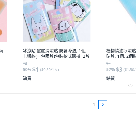
兩
冰涼貼 醒腦清涼貼 防暑降溫, 1個,
植物精油冰涼貼
卡通款(一包兩片)包裝款式隨機, 2片
貼片, 1個, 2個
$2
$7
$1
$3
50
%
57
%
(
$0.50/1入
)
(
$1.50
缺貨
缺貨
(
3
)
1
2