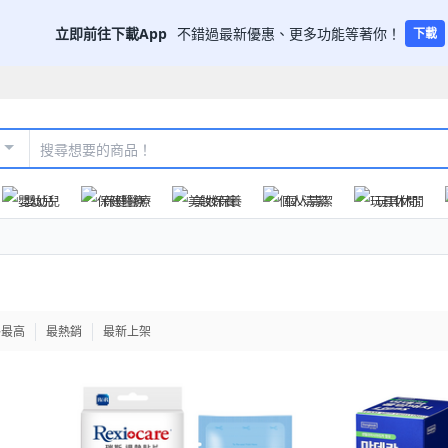
立即前往下載App
不錯過最新優惠、更多功能等著你！
下載
嬰幼兒
保健醫療
美妝保養
個人清潔
玩具休閒
格最高
最熱銷
最新上架