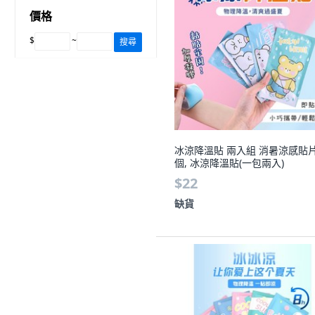
價格
$
~
搜尋
冰涼降溫貼 兩入組 消暑涼感貼片,
個, 冰涼降溫貼(一包兩入)
$22
缺貨