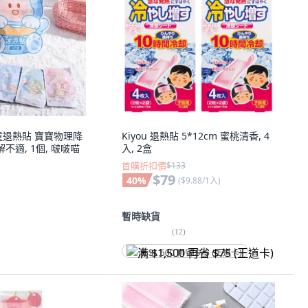
童退熱貼 寶寶物理降
Kiyou 退熱貼 5*12cm 蜜桃清香, 4
不適, 1個, 啵啵喵
入, 2盒
首購折扣價
$133
$79
40
%
(
$9.88/1入
)
暫時缺貨
(
12
)
满 $1,500 再省 $75 (王道卡)