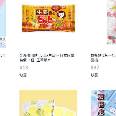
 1
金鳥腹部貼 (艾草/生薑) - 日本限量
退熱貼 2片一包 
特價, 1個, 生薑單片
櫻桃
$13
$37
缺貨
缺貨