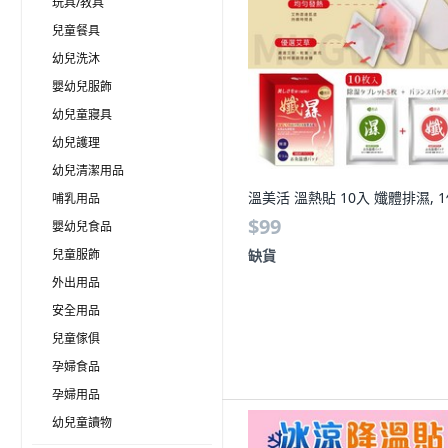
玩具/教具
兒童餐具
幼兒洗沐
嬰幼兒服飾
幼兒童寢具
幼兒護理
幼兒清潔用品
溫美活 溫熱貼 10入 孅體排濕, 
哺乳用品
$99
嬰幼兒食品
兒童服飾
缺貨
外出用品
安全用品
兒童傢俱
孕婦食品
孕婦用品
幼兒童讀物