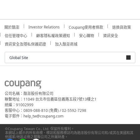
Investor Relations
關於酷澎
Coupang使用者條款
退換貨政策
信任管理中心
顧客隱私權政策通知
安心購物
資訊安全
資訊安全及隱私保護認證
加入酷澎商城
Global Site
公司名稱：酷澎股份有限公司
聯繫地址：11049 台北市信義區信義路五段7號13樓之1
統編：91002999
客服中心：0809-088-810 (免費) / 02-5592-7298
電子郵件：help_tw@coupang.com
©Coupang Taiwan Co., Ltd. 保留所有權利。
本網站上顯示的所有商標、標誌和服務標誌均為酷澎股份有限公司和/或其在美國和其
他國家/地區註冊之關聯公司之所屬財產。