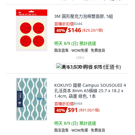
3M 圓形壓克力泡棉雙面膠, 5組
首購折扣價
$244
$146
40
%
(
$29.20/1個
)
明天 8/9 (日)
預計送達
酷澎直售 ∙ WOW免運 ∙ 免費退貨
(
181
)
满 $1,500 再省 $75 (王道卡)
KOKUYO 國譽 Campus SOUSOUIII 4
孔活頁本 8mm A5橫線 25.7 x 18.2 x
1.4cm, 葫蘆 綠色, 1本
首購折扣價
$153
$91
40
%
(
$91.00/1個
)
明天 8/9 (日)
預計送達
酷澎直售 ∙ WOW免運 ∙ 免費退貨