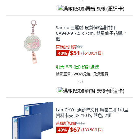
满 $1,500 再省 $75 (王道卡)
Sanrio 三麗鷗 皮質伸縮證件扣
CA940-9 7.5 x 7cm, 雙星仙子花邊, 1
個
首購折扣價
$86
$51
40
%
(
$51.00/1個
)
明天 8/9 (日)
預計送達
酷澎直售 ∙ WOW免運 ∙ 免費退貨
(
6
)
满 $1,500 再省 $75 (王道卡)
Lan CHYn 連勤牌文具 精裝二孔1/d型
資料卡夾 lc-210 b, 藍色, 2個
首購折扣價
$112
$67
40
%
(
$33.50/1個
)