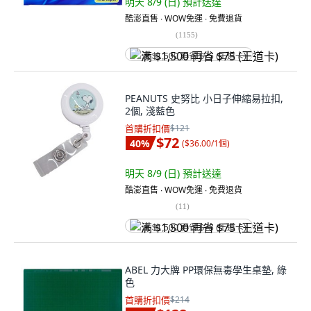
明天 8/9 (日)
預計送達
酷澎直售 ∙ WOW免運 ∙ 免費退貨
(
1155
)
满 $1,500 再省 $75 (王道卡)
PEANUTS 史努比 小日子伸縮易拉扣,
2個, 淺藍色
首購折扣價
$121
$72
40
%
(
$36.00/1個
)
明天 8/9 (日)
預計送達
酷澎直售 ∙ WOW免運 ∙ 免費退貨
(
11
)
满 $1,500 再省 $75 (王道卡)
ABEL 力大牌 PP環保無毒學生桌墊, 綠
色
首購折扣價
$214