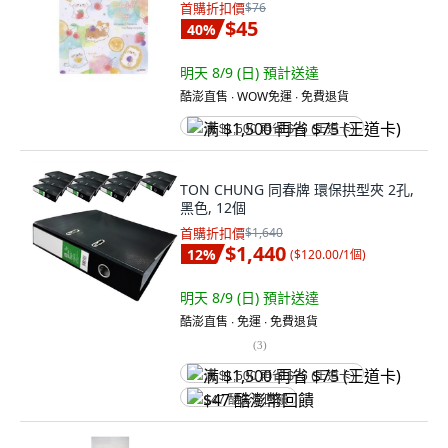
首購折扣價
$76
$45
40
%
明天 8/9 (日)
預計送達
酷澎直售 ∙ WOW免運 ∙ 免費退貨
满 $1,500 再省 $75 (王道卡)
TON CHUNG 同春牌 環保拱型夾 2孔,
黑色, 12個
首購折扣價
$1,640
$1,440
12
%
(
$120.00/1個
)
明天 8/9 (日)
預計送達
酷澎直售 ∙ 免運 ∙ 免費退貨
(
3
)
满 $1,500 再省 $75 (王道卡)
$47 酷澎幣回饋