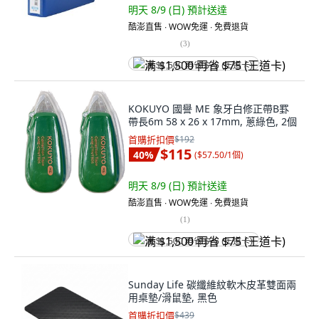
明天 8/9 (日)
預計送達
酷澎直售 ∙ WOW免運 ∙ 免費退貨
(
3
)
满 $1,500 再省 $75 (王道卡)
KOKUYO 國譽 ME 象牙白修正帶B罫
帶長6m 58 x 26 x 17mm, 蔥綠色, 2個
首購折扣價
$192
$115
40
%
(
$57.50/1個
)
明天 8/9 (日)
預計送達
酷澎直售 ∙ WOW免運 ∙ 免費退貨
(
1
)
满 $1,500 再省 $75 (王道卡)
Sunday Life 碳纖維紋軟木皮革雙面兩
用桌墊/滑鼠墊, 黑色
首購折扣價
$439