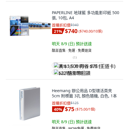
PAPERLINE 地球藍 多功能影印紙 500
張, 10包, A4
首購折扣價
$940
$740
21
%
(
$740.00/10張
)
明天 8/9 (日)
預計送達
酷澎直售 ∙ 免運 ∙ 免費退貨
(
1
)
满 $1,500 再省 $75 (王道卡)
$22 酷澎幣回饋
Heemang 辦公用品 D型環活頁夾
5cm 附標籤 3孔 顏色隨機, 白色, 1本
首購折扣價
$125
$75
40
%
(
$75.00/1個
)
明天 8/9 (日)
預計送達
酷澎直售 ∙ WOW免運 ∙ 免費退貨