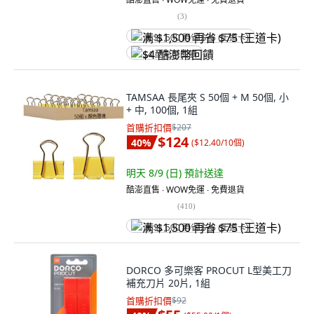
(
3
)
满 $1,500 再省 $75 (王道卡)
$4 酷澎幣回饋
TAMSAA 長尾夾 S 50個 + M 50個, 小
+ 中, 100個, 1組
首購折扣價
$207
$124
40
%
(
$12.40/10個
)
明天 8/9 (日)
預計送達
酷澎直售 ∙ WOW免運 ∙ 免費退貨
(
410
)
满 $1,500 再省 $75 (王道卡)
DORCO 多可樂客 PROCUT L型美工刀
補充刀片 20片, 1組
首購折扣價
$92