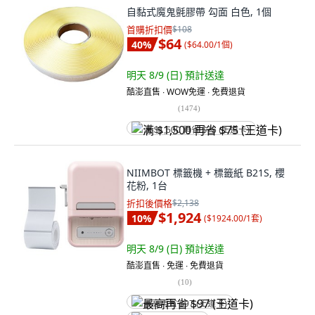
自黏式魔鬼氈膠帶 勾面 白色, 1個
首購折扣價
$108
$64
40
%
(
$64.00/1個
)
明天 8/9 (日)
預計送達
酷澎直售 ∙ WOW免運 ∙ 免費退貨
(
1474
)
满 $1,500 再省 $75 (王道卡)
NIIMBOT 標籤機 + 標籤紙 B21S, 櫻
花粉, 1台
折扣後價格
$2,138
$1,924
10
%
(
$1924.00/1套
)
明天 8/9 (日)
預計送達
酷澎直售 ∙ 免運 ∙ 免費退貨
(
10
)
最高再省 $97 (王道卡)