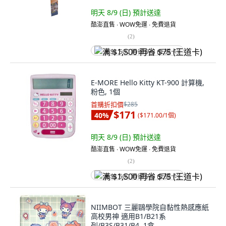
明天 8/9 (日)
預計送達
酷澎直售 ∙ WOW免運 ∙ 免費退貨
(
2
)
满 $1,500 再省 $75 (王道卡)
E-MORE Hello Kitty KT-900 計算機,
粉色, 1個
首購折扣價
$285
$171
40
%
(
$171.00/1個
)
明天 8/9 (日)
預計送達
酷澎直售 ∙ WOW免運 ∙ 免費退貨
(
2
)
满 $1,500 再省 $75 (王道卡)
NIIMBOT 三麗鷗學院自黏性熱感應紙
高校男神 適用B1/B21系
列/B3S/B31/B4, 1盒