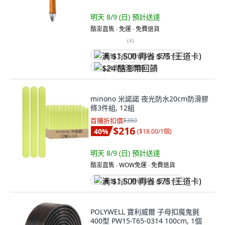
明天 8/9 (日)
預計送達
酷澎直售 ∙ 免運 ∙ 免費退貨
(
4
)
满 $1,500 再省 $75 (王道卡)
$24 酷澎幣回饋
minono 米諾諾 夜光防水20cm防滑膠
條3件組, 12組
首購折扣價
$360
$216
40
%
(
$18.00/1個
)
明天 8/9 (日)
預計送達
酷澎直售 ∙ WOW免運 ∙ 免費退貨
满 $1,500 再省 $75 (王道卡)
POLYWELL 寶利威爾 子母扣魔鬼氈
400型 PW15-T65-0314 100cm, 1個