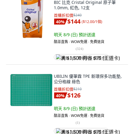
BIC 比克 Cristal Original 原子筆
1.0mm, 紅色, 12支
首購折扣價
$240
$144
40
%
(
$12.00/1個
)
明天 8/9 (日)
預計送達
酷澎直售 ∙ WOW免運 ∙ 免費退貨
(
324
)
满 $1,500 再省 $75 (王道卡)
UBILIN 優筆霖 TPE 新環保多功能墊,
公分格線 綠色
首購折扣價
$210
$126
40
%
明天 8/9 (日)
預計送達
酷澎直售 ∙ WOW免運 ∙ 免費退貨
(
1
)
满 $1,500 再省 $75 (王道卡)