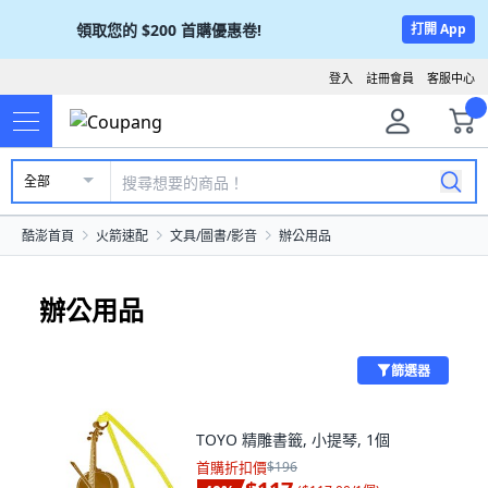
領取您的
$200
首購優惠卷!
打開 App
登入
註冊會員
客服中心
全部
酷澎首頁
火箭速配
文具/圖書/影音
辦公用品
辦公用品
篩選器
TOYO 精雕書籤, 小提琴, 1個
首購折扣價
$196