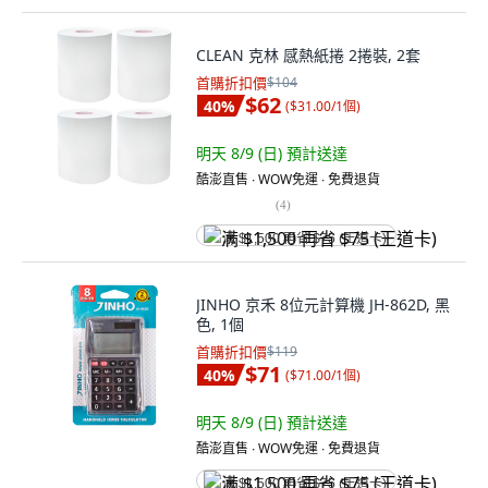
CLEAN 克林 感熱紙捲 2捲裝, 2套
首購折扣價
$104
$62
40
%
(
$31.00/1個
)
明天 8/9 (日)
預計送達
酷澎直售 ∙ WOW免運 ∙ 免費退貨
(
4
)
满 $1,500 再省 $75 (王道卡)
JINHO 京禾 8位元計算機 JH-862D, 黑
色, 1個
首購折扣價
$119
$71
40
%
(
$71.00/1個
)
明天 8/9 (日)
預計送達
酷澎直售 ∙ WOW免運 ∙ 免費退貨
满 $1,500 再省 $75 (王道卡)