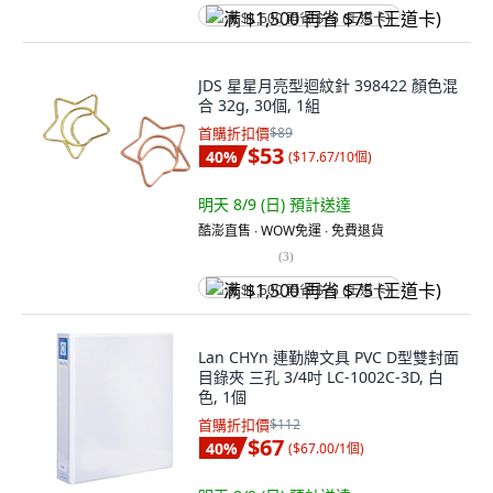
满 $1,500 再省 $75 (王道卡)
JDS 星星月亮型迴紋針 398422 顏色混
合 32g, 30個, 1組
首購折扣價
$89
$53
40
%
(
$17.67/10個
)
明天 8/9 (日)
預計送達
酷澎直售 ∙ WOW免運 ∙ 免費退貨
(
3
)
满 $1,500 再省 $75 (王道卡)
Lan CHYn 連勤牌文具 PVC D型雙封面
目錄夾 三孔 3/4吋 LC-1002C-3D, 白
色, 1個
首購折扣價
$112
$67
40
%
(
$67.00/1個
)