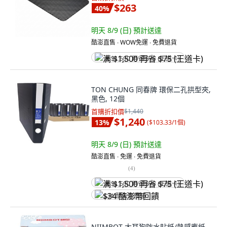
$263
40
%
明天 8/9 (日)
預計送達
酷澎直售 ∙ WOW免運 ∙ 免費退貨
满 $1,500 再省 $75 (王道卡)
TON CHUNG 同春牌 環保二孔拱型夾,
黑色, 12個
首購折扣價
$1,440
$1,240
13
%
(
$103.33/1個
)
明天 8/9 (日)
預計送達
酷澎直售 ∙ 免運 ∙ 免費退貨
(
4
)
满 $1,500 再省 $75 (王道卡)
$34 酷澎幣回饋
NIIMBOT 大耳狗防水貼紙/熱感應紙