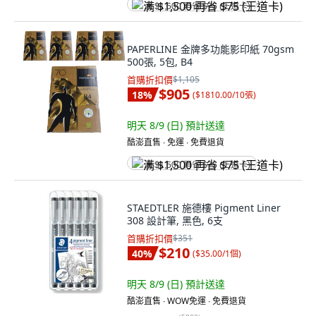
满 $1,500 再省 $75 (王道卡)
PAPERLINE 金牌多功能影印紙 70gsm
500張, 5包, B4
首購折扣價
$1,105
$905
18
%
(
$1810.00/10張
)
明天 8/9 (日)
預計送達
酷澎直售 ∙ 免運 ∙ 免費退貨
满 $1,500 再省 $75 (王道卡)
STAEDTLER 施德樓 Pigment Liner
308 設計筆, 黑色, 6支
首購折扣價
$351
$210
40
%
(
$35.00/1個
)
明天 8/9 (日)
預計送達
酷澎直售 ∙ WOW免運 ∙ 免費退貨