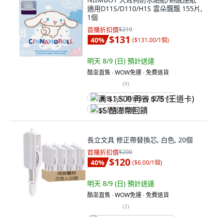
適用D11S/D110/H1S 雲朵飄飄 155片,
1個
首購折扣價
$219
$131
40
%
(
$131.00/1個
)
明天 8/9 (日)
預計送達
酷澎直售 ∙ WOW免運 ∙ 免費退貨
(
9
)
满 $1,500 再省 $75 (王道卡)
$5 酷澎幣回饋
長立文具 修正帶替換芯, 白色, 20個
首購折扣價
$200
$120
40
%
(
$6.00/1個
)
明天 8/9 (日)
預計送達
酷澎直售 ∙ WOW免運 ∙ 免費退貨
(
2
)