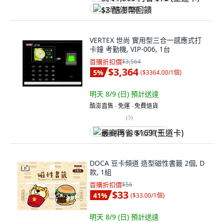
$3 酷澎幣回饋
VERTEX 世尚 實用型三合一感應式打
卡鐘 考勤機, VIP-006, 1台
首購折扣價
$3,564
$3,364
5
%
(
$3364.00/1個
)
明天 8/9 (日)
預計送達
酷澎直售 ∙ 免運 ∙ 免費退貨
(
3
)
最高再省 $169 (王道卡)
DOCA 豆卡頻道 造型磁性書籤 2個, D
款, 1組
首購折扣價
$56
$33
41
%
(
$33.00/1個
)
明天 8/9 (日)
預計送達