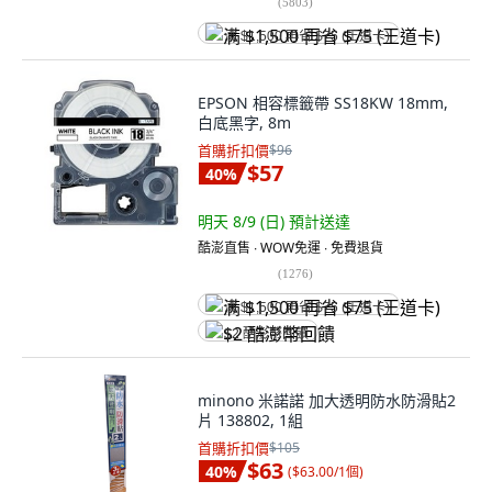
(
5803
)
满 $1,500 再省 $75 (王道卡)
EPSON 相容標籤帶 SS18KW 18mm,
白底黑字, 8m
首購折扣價
$96
$57
40
%
明天 8/9 (日)
預計送達
酷澎直售 ∙ WOW免運 ∙ 免費退貨
(
1276
)
满 $1,500 再省 $75 (王道卡)
$2 酷澎幣回饋
minono 米諾諾 加大透明防水防滑貼2
片 138802, 1組
首購折扣價
$105
$63
40
%
(
$63.00/1個
)