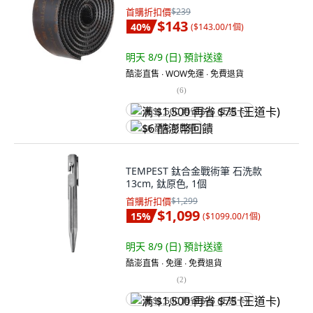
首購折扣價
$239
$143
40
%
(
$143.00/1個
)
明天 8/9 (日)
預計送達
酷澎直售 ∙ WOW免運 ∙ 免費退貨
(
6
)
满 $1,500 再省 $75 (王道卡)
$6 酷澎幣回饋
TEMPEST 鈦合金戰術筆 石洗款
13cm, 鈦原色, 1個
首購折扣價
$1,299
$1,099
15
%
(
$1099.00/1個
)
明天 8/9 (日)
預計送達
酷澎直售 ∙ 免運 ∙ 免費退貨
(
2
)
满 $1,500 再省 $75 (王道卡)