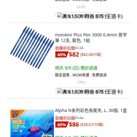
(
222
)
满 $1,500 再省 $75 (王道卡)
monAmi Plus Pen 3000 0.4mm 簽字
筆 12支, 藍色, 1組
首購折扣價
$138
$82
40
%
(
$82.00/1個
)
明天 8/9 (日)
預計送達
酷澎直售 ∙ WOW免運 ∙ 免費退貨
(
791
)
满 $1,500 再省 $75 (王道卡)
Alpha N系列彩色長尾夾, L, 30個, 1盒
首購折扣價
$144
$86
40
%
(
$28.67/10個
)