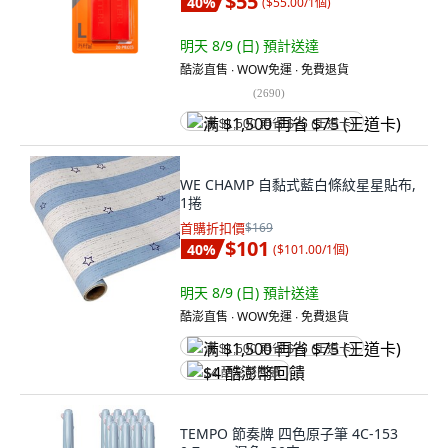
$55
40
%
(
$55.00/1個
)
明天 8/9 (日)
預計送達
酷澎直售 ∙ WOW免運 ∙ 免費退貨
(
2690
)
满 $1,500 再省 $75 (王道卡)
WE CHAMP 自黏式藍白條紋星星貼布,
1捲
首購折扣價
$169
$101
40
%
(
$101.00/1個
)
明天 8/9 (日)
預計送達
酷澎直售 ∙ WOW免運 ∙ 免費退貨
满 $1,500 再省 $75 (王道卡)
$4 酷澎幣回饋
TEMPO 節奏牌 四色原子筆 4C-153