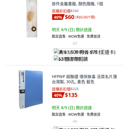
掛件金屬書籤, 顏色隨機, 1個
首購折扣價
$100
$60
40
%
(
$60.00/1個
)
明天 8/9 (日)
預計送達
酷澎直售 ∙ WOW免運 ∙ 免費退貨
(
2
)
满 $1,500 再省 $75 (王道卡)
$3 酷澎幣回饋
HFPWP 超聯捷 環保無毒 活頁名片簿
台灣製, 30孔, 素色 藍色
首購折扣價
$225
$135
40
%
明天 8/9 (日)
預計送達
酷澎直售 ∙ WOW免運 ∙ 免費退貨
(
4
)