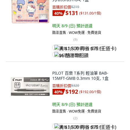
首購折扣價
$219
$131
40
%
(
$131.00/1個
)
明天 8/9 (日)
預計送達
酷澎直售 ∙ WOW免運 ∙ 免費退貨
(
9
)
满 $1,500 再省 $75 (王道卡)
$6 酷澎幣回饋
PILOT 百樂 T系列 輕油筆 BAB-
15MFT-GMB 0.3mm 10支, 1盒
首購折扣價
$320
$192
40
%
(
$192.00/1個
)
明天 8/9 (日)
預計送達
酷澎直售 ∙ WOW免運 ∙ 免費退貨
(
2
)
满 $1,500 再省 $75 (王道卡)