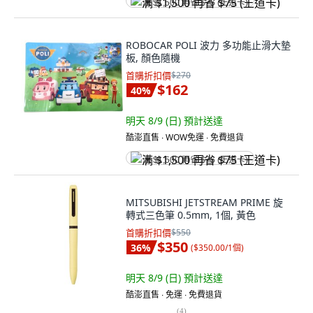
满 $1,500 再省 $75 (王道卡)
ROBOCAR POLI 波力 多功能止滑大墊
板, 顏色隨機
首購折扣價
$270
$162
40
%
明天 8/9 (日)
預計送達
酷澎直售 ∙ WOW免運 ∙ 免費退貨
满 $1,500 再省 $75 (王道卡)
MITSUBISHI JETSTREAM PRIME 旋
轉式三色筆 0.5mm, 1個, 黃色
首購折扣價
$550
$350
36
%
(
$350.00/1個
)
明天 8/9 (日)
預計送達
酷澎直售 ∙ 免運 ∙ 免費退貨
(
4
)