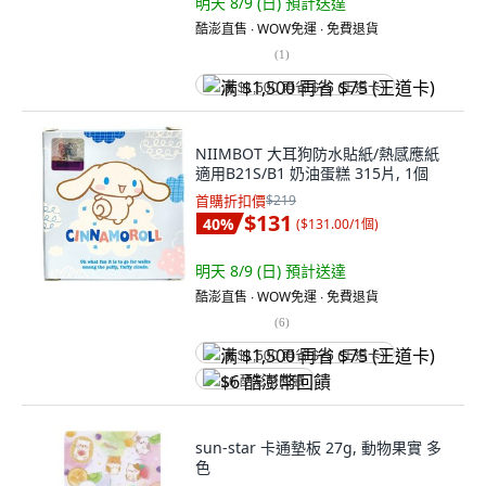
明天 8/9 (日)
預計送達
酷澎直售 ∙ WOW免運 ∙ 免費退貨
(
1
)
满 $1,500 再省 $75 (王道卡)
NIIMBOT 大耳狗防水貼紙/熱感應紙
適用B21S/B1 奶油蛋糕 315片, 1個
首購折扣價
$219
$131
40
%
(
$131.00/1個
)
明天 8/9 (日)
預計送達
酷澎直售 ∙ WOW免運 ∙ 免費退貨
(
6
)
满 $1,500 再省 $75 (王道卡)
$6 酷澎幣回饋
sun-star 卡通墊板 27g, 動物果實 多
色