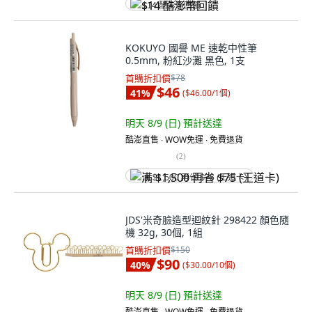
$14 酷澎幣回饋
KOKUYO 國譽 ME 速乾中性筆
0.5mm, 粉紅沙灘 黑色, 1支
首購折扣價
$78
$46
41
%
(
$46.00/1個
)
明天 8/9 (日)
預計送達
酷澎直售 ∙ WOW免運 ∙ 免費退貨
(
2
)
满 $1,500 再省 $75 (王道卡)
JDS'米奇臉造型迴紋針 298422 顏色隨
機 32g, 30個, 1組
首購折扣價
$150
$90
40
%
(
$30.00/10個
)
明天 8/9 (日)
預計送達
酷澎直售 ∙ WOW免運 ∙ 免費退貨