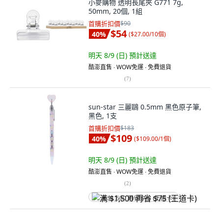
小麥購物 透明長尾夾 G771 7g,
50mm, 20個, 1組
首購折扣價
$90
$54
40
%
(
$27.00/10個
)
明天 8/9 (日)
預計送達
酷澎直售 ∙ WOW免運 ∙ 免費退貨
(
7
)
sun-star 三麗鷗 0.5mm 黑色原子筆,
黑色, 1支
首購折扣價
$183
$109
40
%
(
$109.00/1個
)
明天 8/9 (日)
預計送達
酷澎直售 ∙ WOW免運 ∙ 免費退貨
(
2
)
满 $1,500 再省 $75 (王道卡)