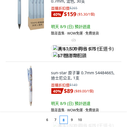
0.7mm, 混色, 30支
首購折扣價
$265
$159
40
%
(
$5.30/1個
)
明天 8/9 (日)
預計送達
酷澎直售 ∙ WOW免運 ∙ 免費退貨
(
2
)
满 $1,500 再省 $75 (王道卡)
$7 酷澎幣回饋
sun-star 原子筆 0.7mm S4484665,
迪士尼公主, 1支
首購折扣價
$149
$89
40
%
(
$89.00/1個
)
明天 8/9 (日)
預計送達
酷澎直售 ∙ WOW免運 ∙ 免費退貨
(
1
)
6
7
9
10
8
满 $1,500 再省 $75 (王道卡)