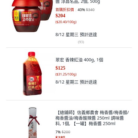
醬 淳昌名品, 2個, 500g
首購折扣價
40
%
$340
$204
(
$20.40/100g
)
8/12 星期三
預計送達
(
93
)
翠宏 香辣紅油 400g, 1個
$125
(
$31.25/100g
)
8/12 星期三
預計送達
【總鋪師】信義鄉農會 梅香醬/梅香醋/
梅香醬油/梅香酸辣醬 250ml 調味醬
料, 1個, 【一罐】梅香醬 250ml
7
%
$200
$185