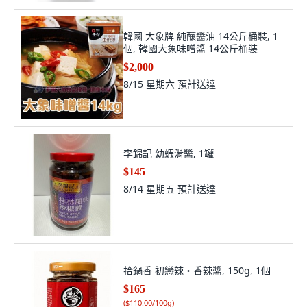
韓國 大象牌 純釀醬油 14公斤桶裝, 1
個, 韓國大象味噌醬 14公斤桶裝
$2,000
8/15 星期六
預計送達
李錦記 幼蝦滑醬, 1罐
$145
8/14 星期五
預計送達
拾鍋香 初戀辣・香辣醬, 150g, 1個
$165
(
$110.00/100g
)