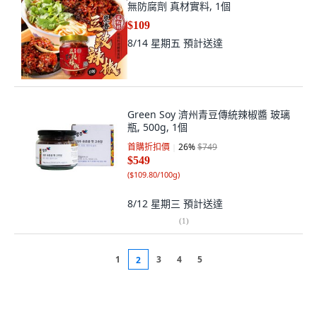
無防腐劑 真材實料, 1個
$109
8/14 星期五
預計送達
Green Soy 濟州青豆傳統辣椒醬 玻璃
瓶, 500g, 1個
首購折扣價
26
%
$749
$549
(
$109.80/100g
)
8/12 星期三
預計送達
(
1
)
1
3
4
5
2