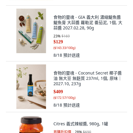
食物的靈魂 - GIA 義大利 濃縮鯷魚醬
鯷魚膏 大蒜醬 蘿勒泥 番茄泥, 1個, 大
蒜醬 2027.02.28, 90g
23
%
$169
$129
(
$143.33/100g
)
8/18
預計送達
食物的靈魂 - Coconut Secret 椰子醬
油 無大豆 無麩質 237ml, 1個, 原味｜
2027.10, 237g
$409
(
$172.57/100g
)
8/18
預計送達
Citres 義式辣椒醬, 980g, 1罐
首購折扣價
28
%
$690