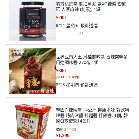
毓秀私房醬 麻油薑泥 素XO辣醬 杏鮑
菇 人蔘麻辣 (純素), 1罐
$200
8/14 星期五
預計送達
(
1
)
世界豆漿大王 月桂麻辣醬 香辣夠味多
用途調味醬 270g, 1個
$300
(
$111.11/100g
)
8/13 星期四
預計送達
韓國CJ辣椒醬 14公斤 健康本味 韓式料
理醬 烤肉沾醬 拌麵醬 拌飯醬, 1個, 韓
國CJ辣椒醬14公斤
35
%
$2,000
$1,299