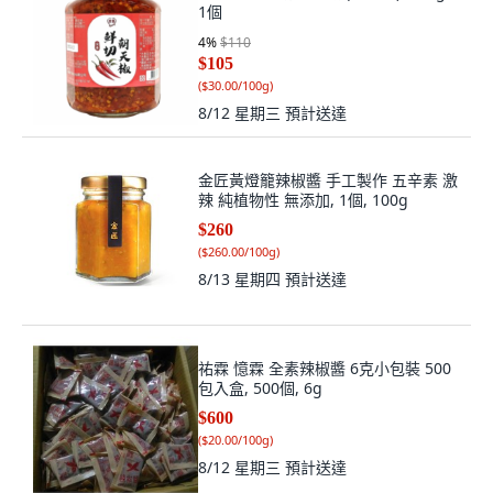
1個
4
%
$110
$105
(
$30.00/100g
)
8/12 星期三
預計送達
金匠黃燈籠辣椒醬 手工製作 五辛素 激
辣 純植物性 無添加, 1個, 100g
$260
(
$260.00/100g
)
8/13 星期四
預計送達
祐霖 憶霖 全素辣椒醬 6克小包裝 500
包入盒, 500個, 6g
$600
(
$20.00/100g
)
8/12 星期三
預計送達