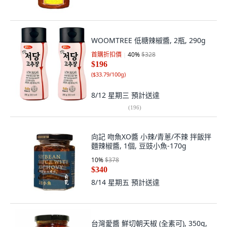
WOOMTREE 低糖辣椒醬, 2瓶, 290g
首購折扣價
40
%
$328
$196
(
$33.79/100g
)
8/12 星期三
預計送達
(
196
)
向記 吻魚XO醬 小辣/青蔥/不辣 拌飯拌
麵辣椒醬, 1個, 豆豉小魚-170g
10
%
$378
$340
8/14 星期五
預計送達
台灣愛醬 鮮切朝天椒 (全素可), 350g,