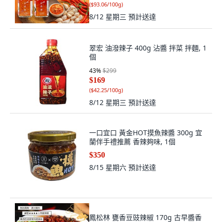
(
$93.06/100g
)
8/12 星期三
預計送達
翠宏 油潑辣子 400g 沾醬 拌菜 拌麵, 1
個
43
%
$299
$169
(
$42.25/100g
)
8/12 星期三
預計送達
一口宜口 黃金HOT摸魚辣醬 300g 宜
蘭伴手禮推薦 香辣夠味, 1個
$350
8/15 星期六
預計送達
鳳松林 甕香豆豉辣椒 170g 古早醬香