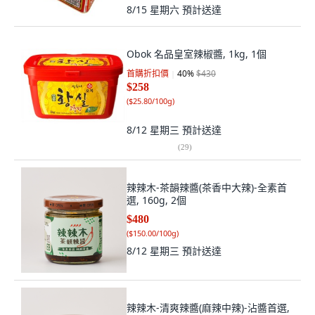
8/15 星期六
預計送達
Obok 名品皇室辣椒醬, 1kg, 1個
首購折扣價
40
%
$430
$258
(
$25.80/100g
)
8/12 星期三
預計送達
(
29
)
辣辣木-茶韻辣醬(茶香中大辣)-全素首
選, 160g, 2個
$480
(
$150.00/100g
)
8/12 星期三
預計送達
辣辣木-清爽辣醬(麻辣中辣)-沾醬首選,