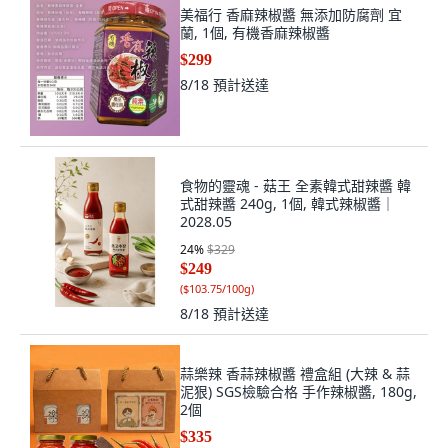
美福行 香麻辣椒醬 無添加防腐劑 宜
蘭, 1個, 有機香麻辣椒醬
$299
8/18
預計送達
食物的靈魂 - 菇王 全素韓式甜辣醬 韓
式甜辣醬 240g, 1個, 韓式辣椒醬｜
2028.05
24
%
$329
$249
(
$103.75/100g
)
8/18
預計送達
蒜樂辣 香蒜辣椒醬 禮盒組 (大辣 & 蒜
泥狠) SGS檢驗合格 手作辣椒醬, 180g,
2個
$335