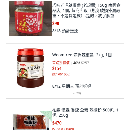
巧味老虎辣椒醬 (老虎醬) 150g 南園食
品店, 1個, 超商店取（瓶身破損外漏嚴
重，不退貨退款）,是的，我了解並同
意遵守規定（宅配不限制）
$90
8/18
預計送達
Woomtree 涼拌辣椒醬, 2kg, 1個
首購折扣價
40
%
$257
$154
(
$7.70/100g
)
8/12 星期三
預計送達
(
629
)
祐霖 憶霖 香辣 全素 辣椒粉 500包, 1
個, 250g
$470
(
$188.00/100g
)