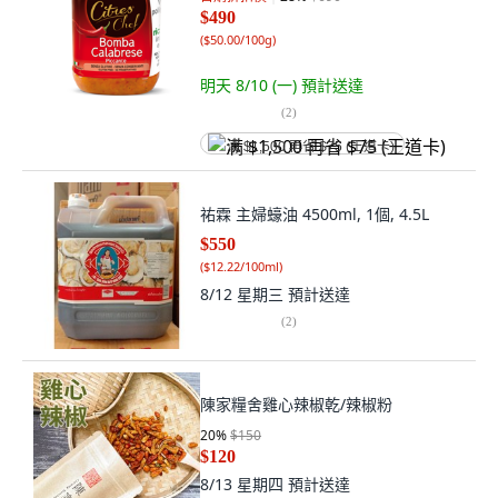
$490
(
$50.00/100g
)
明天 8/10 (一)
預計送達
(
2
)
满 $1,500 再省 $75 (王道卡)
祐霖 主婦蠔油 4500ml, 1個, 4.5L
$550
(
$12.22/100ml
)
8/12 星期三
預計送達
(
2
)
陳家糧舍雞心辣椒乾/辣椒粉
20
%
$150
$120
8/13 星期四
預計送達