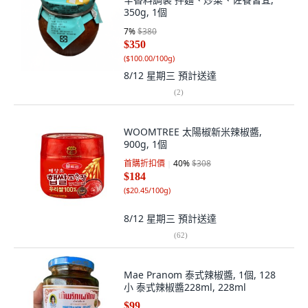
350g, 1個
7
%
$380
$350
(
$100.00/100g
)
8/12 星期三
預計送達
(
2
)
WOOMTREE 太陽椒新米辣椒醬,
900g, 1個
首購折扣價
40
%
$308
$184
(
$20.45/100g
)
8/12 星期三
預計送達
(
62
)
Mae Pranom 泰式辣椒醬, 1個, 128
小 泰式辣椒醬228ml, 228ml
$99