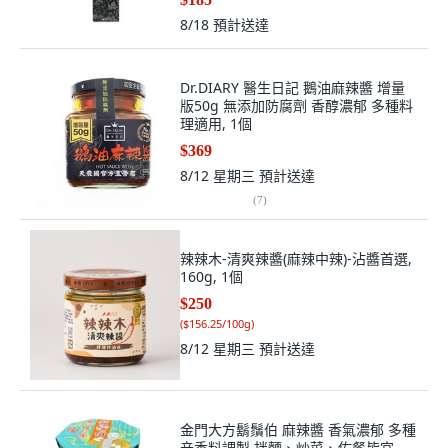
8/18
預計送達
Dr.DIARY 醫生日記 鵝油麻辣醬 增量
版50g 無添加防腐劑 香醇濃郁 多種料
理適用, 1個
$369
8/12 星期三
預計送達
(
7
)
辣辣木-清爽辣醬(麻辣中辣)-沾醬首選,
160g, 1個
$250
(
$156.25/100g
)
8/12 星期三
預計送達
金門大方鬍鬚伯 麻辣醬 香氣濃郁 多種
辛香料調製 拌麵、炒菜、佐餐皆宜,