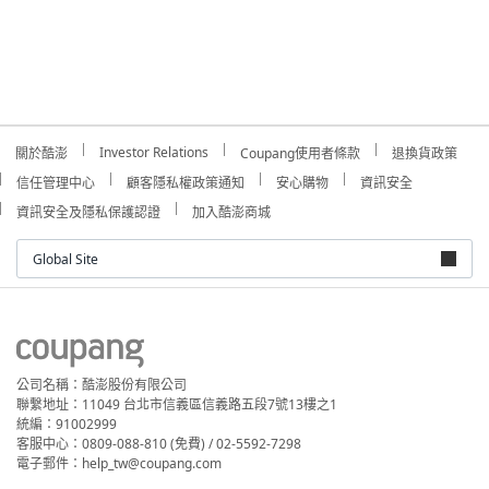
Investor Relations
關於酷澎
Coupang使用者條款
退換貨政策
信任管理中心
顧客隱私權政策通知
安心購物
資訊安全
資訊安全及隱私保護認證
加入酷澎商城
Global Site
公司名稱：酷澎股份有限公司
聯繫地址：11049 台北市信義區信義路五段7號13樓之1
統編：91002999
客服中心：0809-088-810 (免費) / 02-5592-7298
電子郵件：help_tw@coupang.com