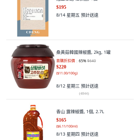
$195
8/14 星期五
預計送達
桑黃菇韓國辣椒醬, 2kg, 1罐
首購折扣價
65
%
$640
$220
(
$11.00/100g
)
8/12 星期三
預計送達
(
4844
)
香山 露辣椒醬, 1個, 2.7L
$165
(
$6.11/100ml
)
8/13 星期四
預計送達