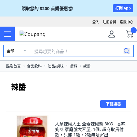
領取您的
$200
首購優惠卷!
打開 App
登入
註冊會員
客服中心
全部
酷澎首頁
食品飲料
油品/調味
醬料
辣醬
辣醬
篩選器
大榮辣椒大王 全素辣椒醬 3KG - 香辣
夠味 家庭號大容量, 1個, 超商取貨付
款，只能 1罐，2罐無法寄出