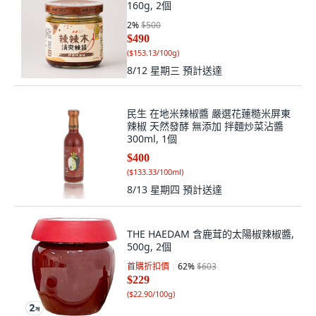
160g, 2個
2
%
$500
$490
(
$153.13/100g
)
8/12 星期三
預計送達
民生 在地米辣椒醬 嚴選花蓮糙米屏東
辣椒 天然發酵 無添加 拌麵炒菜沾醬
300ml, 1個
$400
(
$133.33/100ml
)
8/13 星期四
預計送達
THE HAEDAM 含鹿茸的太陽椒辣椒醬,
500g, 2個
首購折扣價
62
%
$603
$229
(
$22.90/100g
)