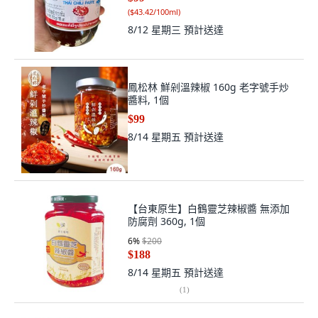
(
$43.42/100ml
)
8/12 星期三
預計送達
鳳松林 鮮剁溫辣椒 160g 老字號手炒
醬料, 1個
$99
8/14 星期五
預計送達
【台東原生】白鶴靈芝辣椒醬 無添加
防腐劑 360g, 1個
6
%
$200
$188
8/14 星期五
預計送達
(
1
)