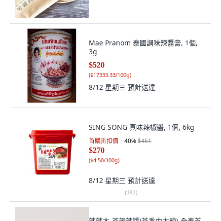
Mae Pranom 泰國調味辣醬膏, 1個,
3g
$520
(
$17333.33/100g
)
8/12 星期三
預計送達
SING SONG 真味辣椒醬, 1個, 6kg
首購折扣價
40
%
$451
$270
(
$4.50/100g
)
8/12 星期三
預計送達
(
191
)
辣辣木-茶韻辣醬(茶香中大辣)-全素首