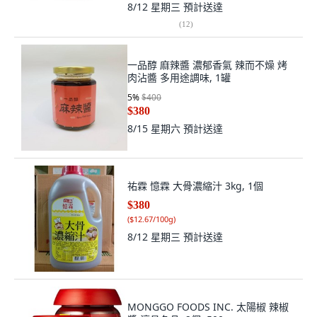
8/12 星期三
預計送達
(
12
)
一品醇 麻辣醬 濃郁香氣 辣而不燥 烤
肉沾醬 多用途調味, 1罐
5
%
$400
$380
8/15 星期六
預計送達
祐霖 憶霖 大骨濃縮汁 3kg, 1個
$380
(
$12.67/100g
)
8/12 星期三
預計送達
MONGGO FOODS INC. 太陽椒 辣椒