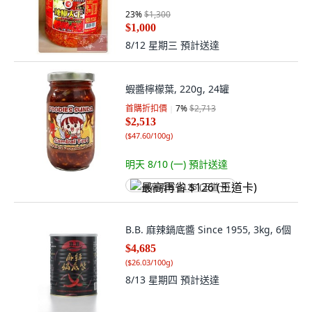
23
%
$1,300
$1,000
8/12 星期三
預計送達
蝦醬檸檬葉, 220g, 24罐
首購折扣價
7
%
$2,713
$2,513
(
$47.60/100g
)
明天 8/10 (一)
預計送達
最高再省 $126 (王道卡)
B.B. 麻辣鍋底醬 Since 1955, 3kg, 6個
$4,685
(
$26.03/100g
)
8/13 星期四
預計送達