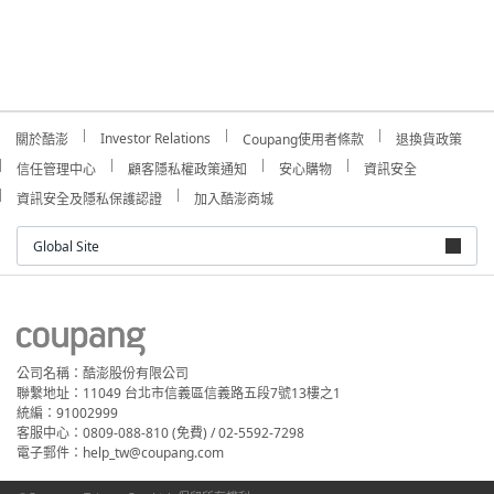
Investor Relations
關於酷澎
Coupang使用者條款
退換貨政策
信任管理中心
顧客隱私權政策通知
安心購物
資訊安全
資訊安全及隱私保護認證
加入酷澎商城
Global Site
公司名稱：酷澎股份有限公司
聯繫地址：11049 台北市信義區信義路五段7號13樓之1
統編：91002999
客服中心：0809-088-810 (免費) / 02-5592-7298
電子郵件：help_tw@coupang.com