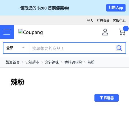
領取您的
$200
首購優惠卷!
打開 App
登入
註冊會員
客服中心
全部
酷澎首頁
火箭超市
烹飪調味
香料調味粉
辣粉
辣粉
篩選器