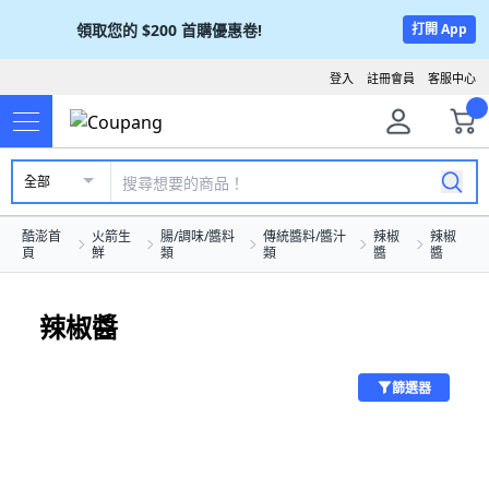
領取您的
$200
首購優惠卷!
打開 App
登入
註冊會員
客服中心
全部
酷澎首
火箭生
腸/調味/醬料
傳統醬料/醬汁
辣椒
辣椒
頁
鮮
類
類
醬
醬
辣椒醬
篩選器