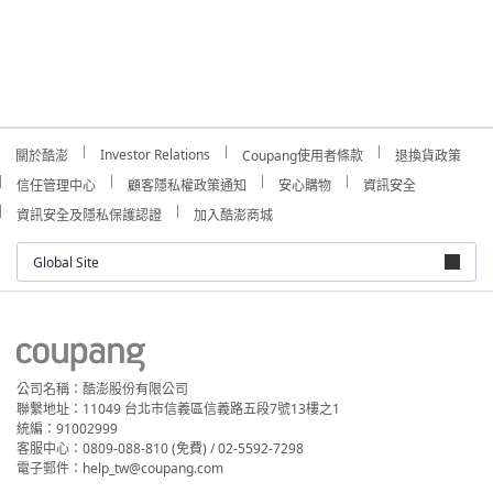
Investor Relations
關於酷澎
Coupang使用者條款
退換貨政策
信任管理中心
顧客隱私權政策通知
安心購物
資訊安全
資訊安全及隱私保護認證
加入酷澎商城
Global Site
公司名稱：酷澎股份有限公司
聯繫地址：11049 台北市信義區信義路五段7號13樓之1
統編：91002999
客服中心：0809-088-810 (免費) / 02-5592-7298
電子郵件：help_tw@coupang.com