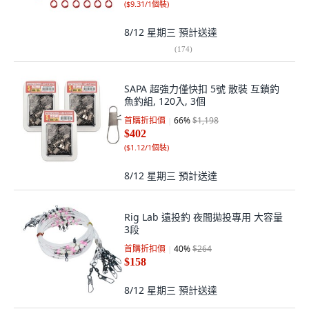
(
$9.31/1個裝
)
8/12 星期三
預計送達
(
174
)
SAPA 超強力僅快扣 5號 散裝 互鎖釣
魚釣組, 120入, 3個
首購折扣價
66
%
$1,198
$402
(
$1.12/1個裝
)
8/12 星期三
預計送達
Rig Lab 遠投釣 夜間拋投專用 大容量
3段
首購折扣價
40
%
$264
$158
8/12 星期三
預計送達