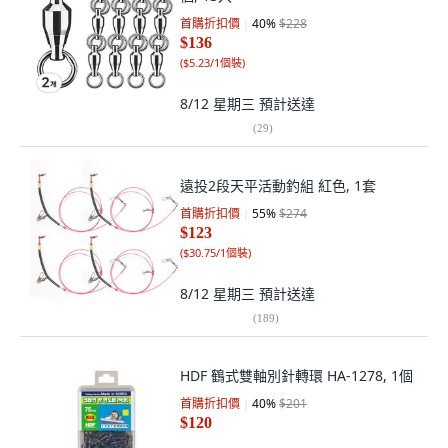
首購折扣價
40
%
$228
$136
(
$5.23/1個裝
)
8/12 星期三
預計送達
(
29
)
遠投2段天平活動釣組 紅色, 1套
首購折扣價
55
%
$274
$123
(
$30.75/1個裝
)
8/12 星期三
預計送達
(
189
)
HDF 鶴式雙軸別針轉環 HA-1278, 1個
首購折扣價
40
%
$201
$120