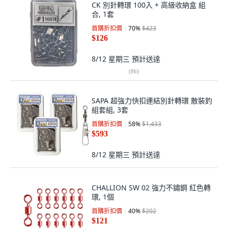
CK 別針轉環 100入 + 高級收納盒 組
合, 1套
首購折扣價
70
%
$423
$126
8/12 星期三
預計送達
(
86
)
SAPA 超強力快扣連結別針轉環 散裝釣
組套組, 3套
首購折扣價
58
%
$1,433
$593
8/12 星期三
預計送達
CHALLION SW 02 強力不鏽鋼 紅色轉
環, 1個
首購折扣價
40
%
$202
$121