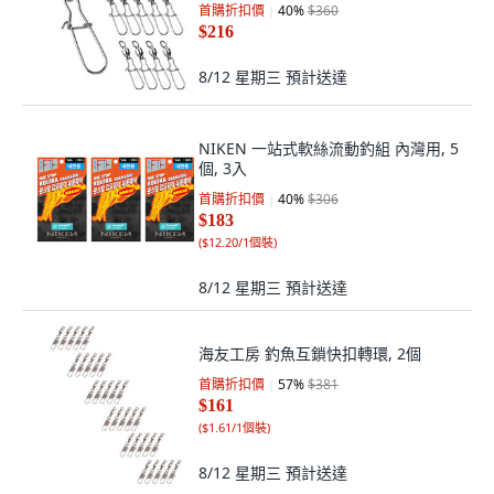
首購折扣價
40
%
$360
$216
8/12 星期三
預計送達
NIKEN 一站式軟絲流動釣組 內灣用, 5
個, 3入
首購折扣價
40
%
$306
$183
(
$12.20/1個裝
)
8/12 星期三
預計送達
海友工房 釣魚互鎖快扣轉環, 2個
首購折扣價
57
%
$381
$161
(
$1.61/1個裝
)
8/12 星期三
預計送達