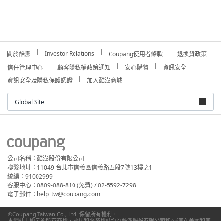
Investor Relations
關於酷澎
Coupang使用者條款
退換貨政策
信任管理中心
顧客隱私權政策通知
安心購物
資訊安全
資訊安全及隱私保護認證
加入酷澎商城
Global Site
公司名稱：酷澎股份有限公司
聯繫地址：11049 台北市信義區信義路五段7號13樓之1
統編：91002999
客服中心：0809-088-810 (免費) / 02-5592-7298
電子郵件：help_tw@coupang.com
©Coupang Taiwan Co., Ltd. 保留所有權利。
本網站上顯示的所有商標、標誌和服務標誌均為酷澎股份有限公司和/或其在美國和其