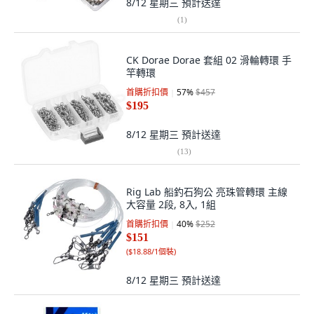
8/12 星期三
預計送達
(
1
)
CK Dorae Dorae 套組 02 滑輪轉環 手
竿轉環
首購折扣價
57
%
$457
$195
8/12 星期三
預計送達
(
13
)
Rig Lab 船釣石狗公 亮珠管轉環 主線
大容量 2段, 8入, 1組
首購折扣價
40
%
$252
$151
(
$18.88/1個裝
)
8/12 星期三
預計送達