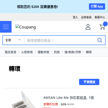
領取您的
$200
首購優惠卷!
打開 App
登入
註冊會員
客服中心
全部
酷澎首頁
火箭跨境
運動休閒
釣魚
線/魚鉤/浮標
轉環
轉環
篩選器
AMSAN Like Me 快扣套組盒, 1個
首購折扣價
66
%
$376