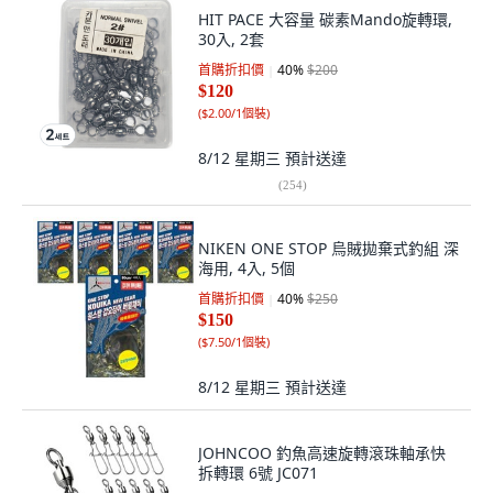
HIT PACE 大容量 碳素Mando旋轉環,
30入, 2套
首購折扣價
40
%
$200
$120
(
$2.00/1個裝
)
8/12 星期三
預計送達
(
254
)
NIKEN ONE STOP 烏賊拋棄式釣組 深
海用, 4入, 5個
首購折扣價
40
%
$250
$150
(
$7.50/1個裝
)
8/12 星期三
預計送達
JOHNCOO 釣魚高速旋轉滾珠軸承快
拆轉環 6號 JC071