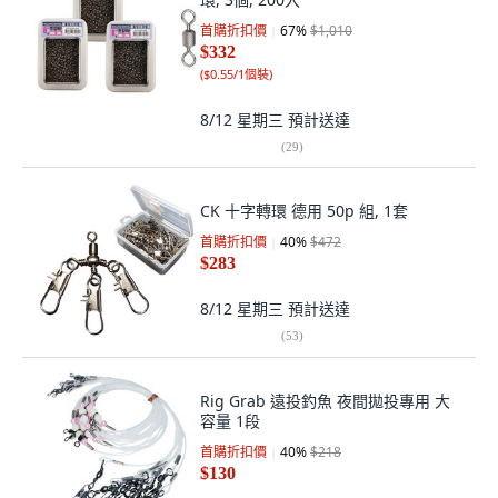
首購折扣價
67
%
$1,010
$332
(
$0.55/1個裝
)
8/12 星期三
預計送達
(
29
)
CK 十字轉環 德用 50p 組, 1套
首購折扣價
40
%
$472
$283
8/12 星期三
預計送達
(
53
)
Rig Grab 遠投釣魚 夜間拋投專用 大
容量 1段
首購折扣價
40
%
$218
$130