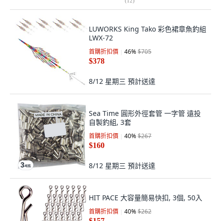
(
12
)
LUWORKS King Tako 彩色裙章魚釣組
LWX-72
首購折扣價
46
%
$705
$378
8/12 星期三
預計送達
Sea Time 圓形外徑套管 一字管 遠投
自製釣組, 3套
首購折扣價
40
%
$267
$160
8/12 星期三
預計送達
HIT PACE 大容量簡易快扣, 3個, 50入
首購折扣價
40
%
$262
$157