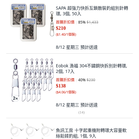
SAPA 超強力快拆互鎖散裝釣組別針轉
環, 3個, 50入
首購折扣價
85
%
$1,433
$210
(
$1.40/1個裝
)
8/12 星期三
預計送達
Eobok 漁福 304不鏽鋼快拆別針轉環,
2個, 17入
首購折扣價
40
%
$230
$138
(
$4.06/1個裝
)
8/12 星期三
預計送達
(
14
)
魚訊工房 十字起重機附轉環大容量軟
絲鉛錘釣組, 1個, 9入