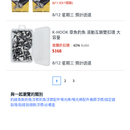
(
$11.83/1個裝
)
8/12 星期三
預計送達
K-HOOK 章魚釣魚 滾動互鎖雙扣環 大
容量
首購折扣價
40
%
$280
$168
8/12 星期三
預計送達
2
3
1
與一起瀏覽的類別
釣線
魚鉤
釣魚浮標
釣魚浮標配件
螢光棒/螢光棒配件
橡膠浮標/固定器
鉛塊/鉛錘
鉛頭鉤
浮標/必備盒