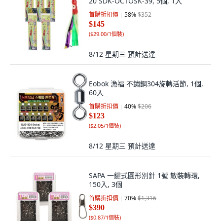
20 SDK-OCTOSK-39, 5個, 1入
首購折扣價
58
%
$352
$145
(
$29.00/1個裝
)
8/12 星期三
預計送達
Eobok 漁福 不鏽鋼304旋轉活節, 1個,
60入
首購折扣價
40
%
$206
$123
(
$2.05/1個裝
)
8/12 星期三
預計送達
SAPA 一鍵式圓形別針 1號 散裝轉環,
150入, 3個
首購折扣價
70
%
$1,316
$390
(
$0.87/1個裝
)