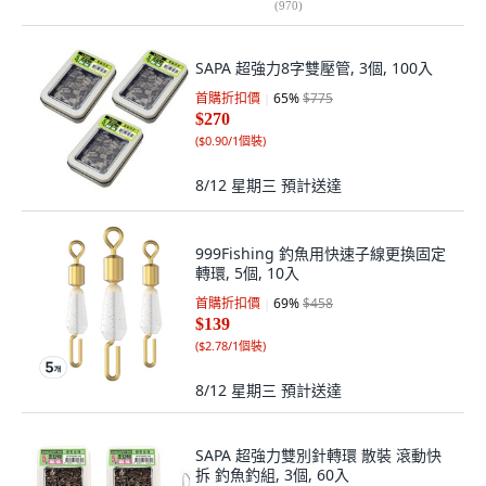
(
970
)
SAPA 超強力8字雙壓管, 3個, 100入
首購折扣價
65
%
$775
$270
(
$0.90/1個裝
)
8/12 星期三
預計送達
999Fishing 釣魚用快速子線更換固定
轉環, 5個, 10入
首購折扣價
69
%
$458
$139
(
$2.78/1個裝
)
8/12 星期三
預計送達
SAPA 超強力雙別針轉環 散裝 滾動快
拆 釣魚釣組, 3個, 60入