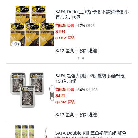
SAPA Dodo 三角旋轉環 不鏽鋼轉環 小
管, 5入, 10個
首購折扣價
67
%
$596
$193
(
$3.86/1個裝
)
8/12 星期三
預計送達
(
13
)
SAPA 超強力別針 4號 散裝 釣魚轉環,
150入, 3個
首購折扣價
64
%
$1,198
$421
(
$0.94/1個裝
)
8/12 星期三
預計送達
SAPA Double Kill 章魚裙型釣組 紅色