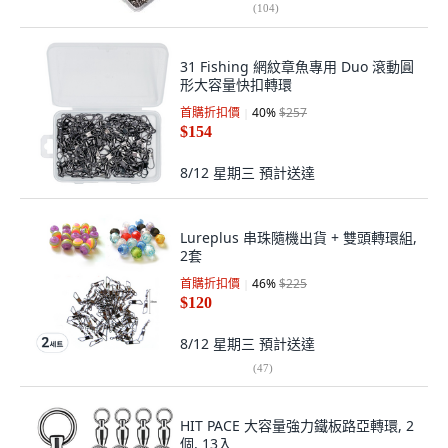
(
104
)
31 Fishing 網紋章魚專用 Duo 滾動圓
形大容量快扣轉環
首購折扣價
40
%
$257
$154
8/12 星期三
預計送達
Lureplus 串珠隨機出貨 + 雙頭轉環組,
2套
首購折扣價
46
%
$225
$120
8/12 星期三
預計送達
(
47
)
HIT PACE 大容量強力鐵板路亞轉環, 2
個, 13入