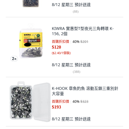
8/12 星期三
預計送達
(
88
)
KIWRA 實惠型T型夜光三角轉環 K-
156, 2個
首購折扣價
40
%
$201
$120
(
$2.40/1個裝
)
8/12 星期三
預計送達
(
388
)
K-HOOK 章魚釣魚 滾動互鎖三重別針
大容量
首購折扣價
40
%
$323
$193
8/12 星期三
預計送達