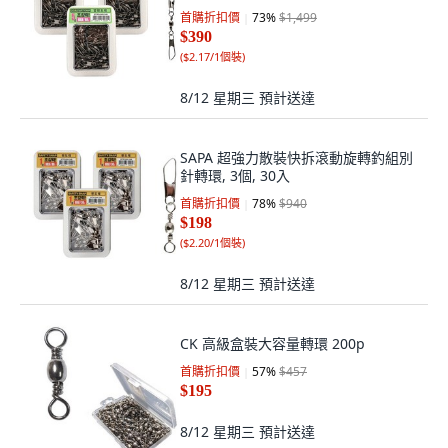
首購折扣價
73
%
$1,499
$390
(
$2.17/1個裝
)
8/12 星期三
預計送達
SAPA 超強力散裝快拆滾動旋轉釣組別
針轉環, 3個, 30入
首購折扣價
78
%
$940
$198
(
$2.20/1個裝
)
8/12 星期三
預計送達
CK 高級盒裝大容量轉環 200p
首購折扣價
57
%
$457
$195
8/12 星期三
預計送達