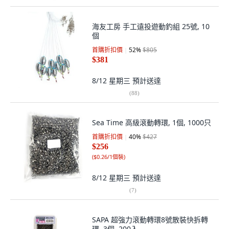
海友工房 手工遠投遊動釣組 25號, 10
個
首購折扣價
52
%
$805
$381
8/12 星期三
預計送達
(
88
)
Sea Time 高級滾動轉環, 1個, 1000只
首購折扣價
40
%
$427
$256
(
$0.26/1個裝
)
8/12 星期三
預計送達
(
7
)
SAPA 超強力滾動轉環8號散裝快拆轉
環, 3個, 200入