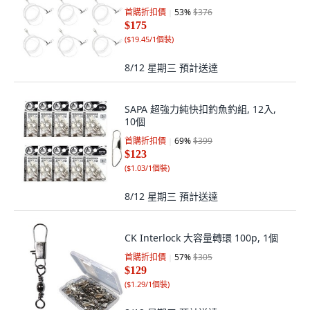
首購折扣價
53
%
$376
$175
(
$19.45/1個裝
)
8/12 星期三
預計送達
SAPA 超強力純快扣釣魚釣組, 12入,
10個
首購折扣價
69
%
$399
$123
(
$1.03/1個裝
)
8/12 星期三
預計送達
CK Interlock 大容量轉環 100p, 1個
首購折扣價
57
%
$305
$129
(
$1.29/1個裝
)