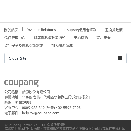
Investor Relations
關於酷澎
Coupang使用者條款
退換貨政策
信任管理中心
顧客隱私權政策通知
安心購物
資訊安全
資訊安全及隱私保護認證
加入酷澎商城
Global Site
公司名稱：酷澎股份有限公司
聯繫地址：11049 台北市信義區信義路五段7號13樓之1
統編：91002999
客服中心：0809-088-810 (免費) / 02-5592-7298
電子郵件：help_tw@coupang.com
©Coupang Taiwan Co., Ltd. 保留所有權利。
本網站上顯示的所有商標、標誌和服務標誌均為酷澎股份有限公司和/或其在美國和其