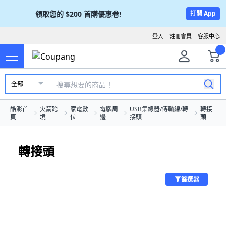
領取您的
$200
首購優惠卷!
打開 App
登入
註冊會員
客服中心
全部
酷澎首
火箭跨
家電數
電腦周
USB集線器/傳輸線/轉
轉接
頁
境
位
邊
接頭
頭
轉接頭
篩選器