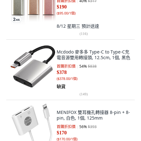
首購折扣價
40
%
$317
$190
(
$95.00/1個
)
8/12 星期三
預計送達
(
116
)
Mcdodo 麥多多 Type-C to Type-C充
電音源雙用轉接頭, 12.5cm, 1個, 黑色
首購折扣價
54
%
$838
$378
(
$378.00/1個
)
缺貨
(
149
)
MENIFOX 雙耳機孔轉接器 8-pin + 8-
pin, 白色, 1個, 125mm
首購折扣價
56
%
$393
$170
(
$170.00/1個
)