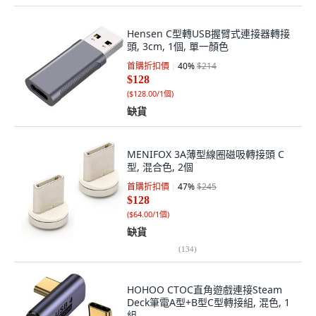
Hensen C型轉USB握臂式連接器轉接
頭, 3cm, 1個, 單一顏色
首購折扣價
40
%
$214
$128
(
$128.00/1個
)
缺貨
MENIFOX 3A薄型線圈磁吸轉接頭 C
型, 混合色, 2個
首購折扣價
47
%
$245
$128
(
$64.00/1個
)
缺貨
(
134
)
HOHOO CTOC直角遊戲連接Steam
Deck筆電A型+B型C型轉接組, 混色, 1
組