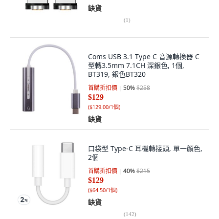
缺貨
(
1
)
Coms USB 3.1 Type C 音源轉換器 C
型轉3.5mm 7.1CH 深銀色, 1個,
BT319, 銀色BT320
首購折扣價
50
%
$258
$129
(
$129.00/1個
)
缺貨
口袋型 Type-C 耳機轉接頭, 單一顏色,
2個
首購折扣價
40
%
$215
$129
(
$64.50/1個
)
缺貨
(
142
)