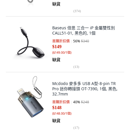
缺貨
(
374
)
Baseus 倍思 三合一 iP 金屬雙性別
CALL51-01, 黑色的, 1個
首購折扣價
56
%
$340
$149
(
$149.00/1個
)
缺貨
(
13
)
Mcdodo 麥多多 USB A型-8-pin TR
Pro 迷你轉接頭 OT-7390, 1個, 黑色,
32.7mm
首購折扣價
40
%
$248
$148
(
$148.00/1個
)
缺貨
(
17
)