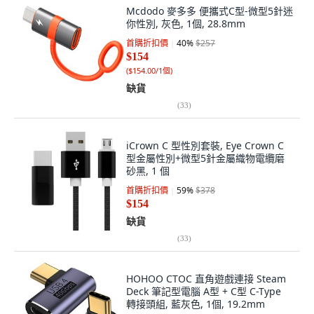
Mcdodo 麥多多 便攜式C型-微型5針迷
你性別, 灰色, 1個, 28.8mm
首購折扣價
40
%
$257
$154
(
$154.00/1個
)
缺貨
(
33
)
iCrown C 型性別套裝, Eye Crown C
型金屬性別+微型5針金屬織物電纜磨
砂黑, 1 個
首購折扣價
59
%
$378
$154
缺貨
(
33
)
HOHOO CTOC 直角遊戲連接 Steam
Deck 筆記型電腦 A型 + C型 C-Type
轉接頭組, 藍灰色, 1個, 19.2mm