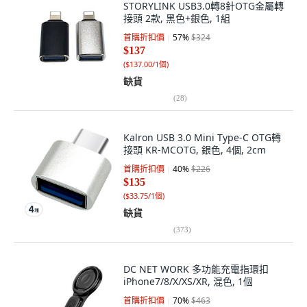
STORYLINK USB3.0轉8針OTG金屬轉
接頭 2款, 黑色+銀色, 1組
首購折扣價
57
%
$324
$137
(
$137.00/1個
)
缺貨
(
28
)
Kalron USB 3.0 Mini Type-C OTG轉
接頭 KR-MCOTG, 銀色, 4個, 2cm
首購折扣價
40
%
$226
$135
(
$33.75/1個
)
缺貨
(
373
)
DC NET WORK 多功能充電指環扣
iPhone7/8/X/XS/XR, 混色, 1個
首購折扣價
70
%
$463