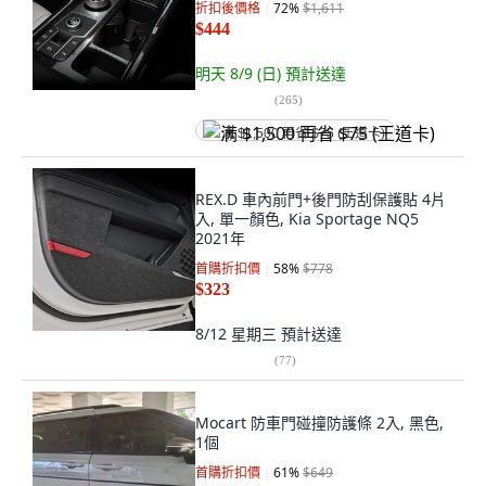
折扣後價格
72
%
$1,611
$444
明天 8/9 (日)
預計送達
(
265
)
满 $1,500 再省 $75 (王道卡)
REX.D 車內前門+後門防刮保護貼 4片
入, 單一顏色, Kia Sportage NQ5
2021年
首購折扣價
58
%
$778
$323
8/12 星期三
預計送達
(
77
)
Mocart 防車門碰撞防護條 2入, 黑色,
1個
首購折扣價
61
%
$649