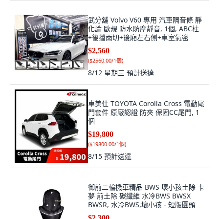
武分舖 Volvo V60 專用 汽車隔音條 靜
化論 歐規 防水防塵靜音, 1個, ABC柱
+後擋雨切+後廂左右側+車室氣密
$2,560
(
$2560.00/1個
)
8/12 星期三
預計送達
車美仕 TOYOTA Corolla Cross 電動尾
門套件 原廠認證 防夾 保固CC尾門, 1
個
$19,800
(
$19800.00/1個
)
8/15
預計送達
御前二輪機車精品 BWS 壞小孩土除 卡
夢 前土除 碳纖維 水冷BWS BWSX
BWSR, 水冷BWS,壞小孩 - 短版圓頭
$2,300