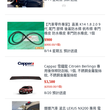
(
1
)
【汽車零件專家】喜美 K14 1.8 2.0 9
代 尾門 膠條 後蓋防水條 帆布條 車門
橡皮 防水橡皮 車門防水橡皮, 1個
$900
(
$900.00/1個
)
8/14 星期五
預計送達
Cappaz 雪鐵龍 Citroën Berlingo 專
用後保桿防刮板, 1個, 不銹鋼金屬髮絲
紋, 不銹鋼金屬髮絲紋
$3,500
(
$3500.00/1個
)
8/20
預計送達
娜娜汽車 凌志 LEXUS NX200 專用 電