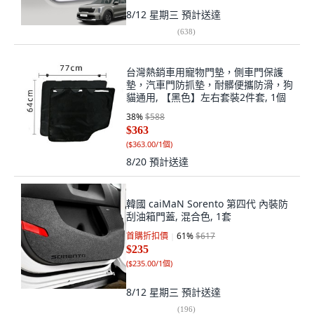
8/12 星期三
預計送達
(
638
)
台灣熱銷車用寵物門墊，側車門保護
墊，汽車門防抓墊，耐髒便攜防滑，狗
貓通用, 【黑色】左右套裝2件套, 1個
38
%
$588
$363
(
$363.00/1個
)
8/20
預計送達
韓國 caiMaN Sorento 第四代 內裝防
刮油箱門蓋, 混合色, 1套
首購折扣價
61
%
$617
$235
(
$235.00/1個
)
8/12 星期三
預計送達
(
196
)