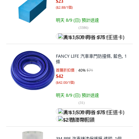
$23
(
$2.88/1個
)
明天 8/9 (日)
預計送達
(
3386
)
满 $1,500 再省 $75 (王道卡)
FANCY LIFE 汽車車門防撞條, 藍色, 1
條
首購折扣價
40
%
$71
$42
(
$42.00/1個
)
明天 8/9 (日)
預計送達
(
31
)
满 $1,500 再省 $75 (王道卡)
$2 酷澎幣回饋
3M PPF 汽車烤漆保護膜 透明, 1個