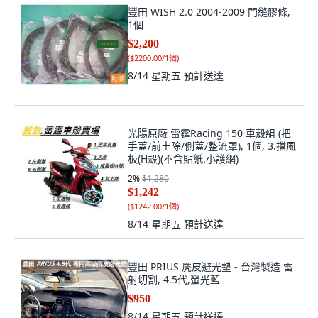
豐田 WISH 2.0 2004-2009 門縫膠條,
1個
$2,200
(
$2200.00/1個
)
8/14 星期五
預計送達
光陽原廠 雷霆Racing 150 車殼組 (把
手蓋/前土除/側蓋/整流罩), 1個, 3.擋風
板(H殼)(不含貼紙.小護網)
2
%
$1,280
$1,242
(
$1242.00/1個
)
8/14 星期五
預計送達
豐田 PRIUS 麂皮避光墊 - 台灣製造 雷
射切割, 4.5代,螢光藍
$950
8/14 星期五
預計送達