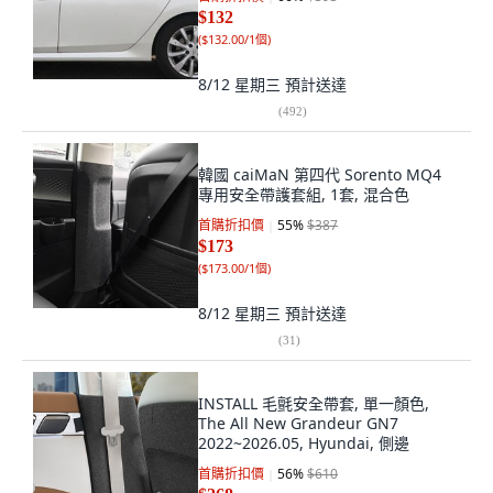
$132
(
$132.00/1個
)
8/12 星期三
預計送達
(
492
)
韓國 caiMaN 第四代 Sorento MQ4
專用安全帶護套組, 1套, 混合色
首購折扣價
55
%
$387
$173
(
$173.00/1個
)
8/12 星期三
預計送達
(
31
)
INSTALL 毛氈安全帶套, 單一顏色,
The All New Grandeur GN7
2022~2026.05, Hyundai, 側邊
首購折扣價
56
%
$610