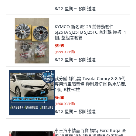
8/12 星期三
預計送達
KYMCO 新名流125 前傳動套件
SJ25TA SJ25TB SJ25TC 普利珠 壓板, 1
個, 整組含套管
$999
(
$999.00/1個
)
8/12 星期三
預計送達
武分舖 靜化論 Toyota Camry 8-8.5代
專用汽車隔音條 抑制風切聲 防水防塵,
1個, B柱+C柱
$600
(
$600.00/1個
)
8/12 星期三
預計送達
車王汽車精品百貨 福特 Ford Kuga 全
包 後護板 後防刮板 後踏板 外置後護