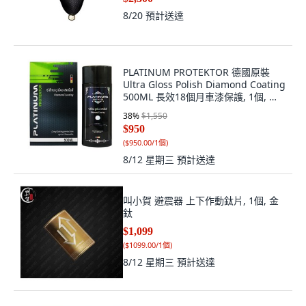
8/20
預計送達
PLATINUM PROTEKTOR 德國原裝
Ultra Gloss Polish Diamond Coating
500ML 長效18個月車漆保護, 1個, 黑
金限定版 鉑金鑽, 黑金
38
%
$1,550
$950
(
$950.00/1個
)
8/12 星期三
預計送達
叫小賀 避震器 上下作動鈦片, 1個, 金
鈦
$1,099
(
$1099.00/1個
)
8/12 星期三
預計送達