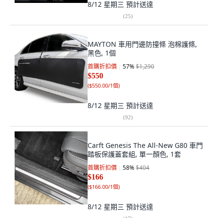
8/12 星期三
預計送達
(
25
)
MAYTON 車用門邊防撞條 泡棉護條,
黑色, 1個
首購折扣價
57
%
$1,290
$550
(
$550.00/1個
)
8/12 星期三
預計送達
(
92
)
Carft Genesis The All-New G80 車門
踏板保護蓋套組, 單一顏色, 1套
首購折扣價
58
%
$404
$166
(
$166.00/1個
)
8/12 星期三
預計送達