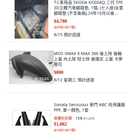
T.C車用品 SKODA KODIAQ 二代 TPE
3D立體汽車腳踏墊, 1個, (七人座)全套
腳踏墊 (不含後廂),24年10月以後
KODIAQ 二代
$4,780
(
$4780.00/1個
)
8/15
預計送達
MOS XMAX X-MAX 300 後土除 後輪
上蓋 內土除 短土除 後擋泥 上蓋 卡夢
壓花
$800
8/12 星期三
預計送達
Sonata Sensuous 車門 ABC 柱保護膜
PPF, 單一顏色, 1套
首購折扣價
15
%
$1,282
$1,082
(
$1082.00/1個
)