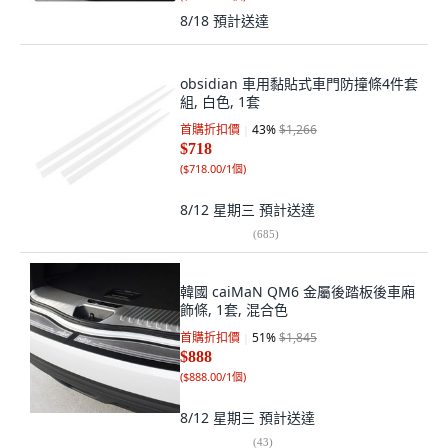
8/18
預計送達
obsidian 車用黏貼式車門防撞條4件套
組, 白色, 1套
首購折扣價
43
%
$1,266
$718
(
$718.00/1個
)
8/12 星期三
預計送達
(
685
)
韓國 caiMaN QM6 金屬後踏板後車廂
飾條, 1套, 混合色
首購折扣價
51
%
$1,845
$888
(
$888.00/1個
)
8/12 星期三
預計送達
(
43
)