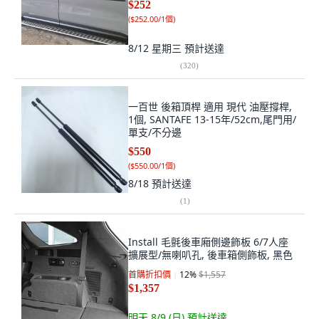
$252
(
$252.00/1個
)
8/12 星期三
預計送達
(
320
)
一百世 後箱頂桿 適用 現代 油壓撐桿,
1個, SANTAFE 13-15年/52cm,尾門用/
單支/不分邊
$550
(
$550.00/1個
)
8/18
預計送達
(
1
)
Install 毛氈後車廂側邊飾板 6/7人座
擴展型/無喇叭孔, 後車箱側飾板, 黑色
首購折扣價
12
%
$1,557
$1,357
明天 8/9 (日)
預計送達