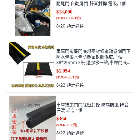
動尾門 自動尾門 靜音雙桿 電吸, 1個
$18,000
(
$18000.00/1個
)
8/20
預計送達
車庫門捲簾門底部密封條電動卷閘門下
防水條擋水條防塵密封膠條皮, 1個,
88*20mm 3米 送膠水一罐,車庫門底
部密封條
$1,054
(
$1054.00/1個
)
8/22
預計送達
車庫捲簾門門底密封條 防塵防風 隔音
保暖 3米, 1個
$364
(
$364.00/1個
)
8/22
預計送達