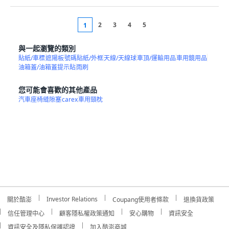
2
3
4
5
1
與一起瀏覽的類別
貼紙/車標
遮陽板
號碼貼紙/外框
天線/天線球
車頂/運輸用品
車用鏡用品
油箱蓋/油箱蓋提示貼
雨刷
您可能會喜歡的其他產品
汽車座椅縫隙塞
carex
車用頸枕
Investor Relations
關於酷澎
Coupang使用者條款
退換貨政策
信任管理中心
顧客隱私權政策通知
安心購物
資訊安全
資訊安全及隱私保護認證
加入酷澎商城