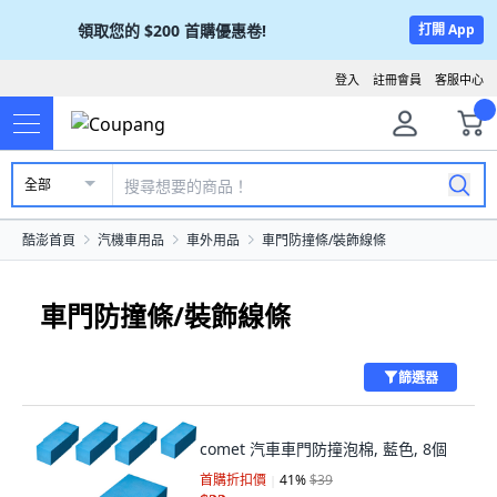
領取您的
$200
首購優惠卷!
打開 App
登入
註冊會員
客服中心
全部
酷澎首頁
汽機車用品
車外用品
車門防撞條/裝飾線條
車門防撞條/裝飾線條
篩選器
comet 汽車車門防撞泡棉, 藍色, 8個
首購折扣價
41
%
$39