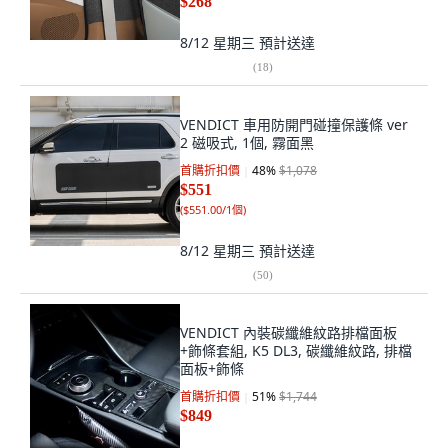
$268
8/12 星期三
預計送達
(
18
)
VENDICT 車用防開門碰撞保護條 ver
2 磁吸式, 1個, 霧面黑
首購折扣價
48
%
$1,078
$551
(
$551.00/1個
)
8/12 星期三
預計送達
(
50
)
VENDICT 內裝碳纖維紋路排檔面板
+飾條套組, K5 DL3, 碳纖維紋路, 排檔
面板+飾條
首購折扣價
51
%
$1,744
$849