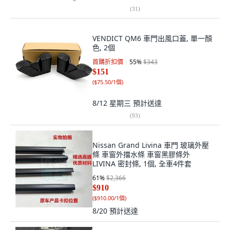
(
31
)
VENDICT QM6 車門出風口蓋, 單一顏
色, 2個
首購折扣價
55
%
$343
$151
(
$75.50/1個
)
8/12 星期三
預計送達
(
93
)
Nissan Grand Livina 車門 玻璃外壓
條 車窗外擋水條 車窗黑膠條外
LIVINA 密封條, 1個, 全車4件套
61
%
$2,366
$910
(
$910.00/1個
)
8/20
預計送達