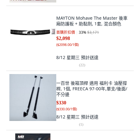
MAYTON Mohave The Master 後車
廂防護板 + 助黏劑, 1套, 混合顏色
首購折扣價
33
%
$3,171
$2,098
(
$2098.00/1個
)
8/12 星期三
預計送達
(
22
)
一百世 後箱頂桿 適用 福利卡 油壓撐
桿, 1個, FREECA 97-00年,單支/後面/
不分邊
$330
(
$330.00/1個
)
8/12 星期三
預計送達
(
1
)