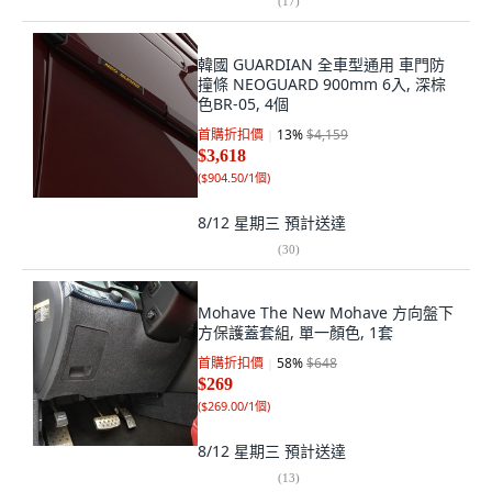
(
17
)
韓國 GUARDIAN 全車型通用 車門防
撞條 NEOGUARD 900mm 6入, 深棕
色BR-05, 4個
首購折扣價
13
%
$4,159
$3,618
(
$904.50/1個
)
8/12 星期三
預計送達
(
30
)
Mohave The New Mohave 方向盤下
方保護蓋套組, 單一顏色, 1套
首購折扣價
58
%
$648
$269
(
$269.00/1個
)
8/12 星期三
預計送達
(
13
)