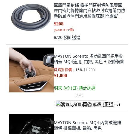
車庫門密封條 鐵捲門密封條防風塵車
庫門密封條捲簾門自粘密封條捲閘門防
塵防風冷庫門通用膠條底部 門縫密封
條 車庫密封條, 1個, 2.5高自粘通用款
$208
+助粘劑,2.5米/防凍耐寒
(
$208.00/1個
)
8/20
預計送達
MAYTON Sorento 多功能車門把手收
納蓋 MQ4適用, 門把, 黑色 + 銀條裝飾
首購折扣價
16
%
$1,200
$1,000
明天 8/9 (日)
預計送達
(
620
)
满 $1,500 再省 $75 (王道卡)
MAYTON Sorento MQ4 內飾碳纖維
飾條 排檔面板, 齒輪, 黑色