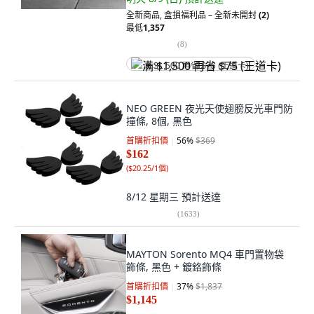
全新商品
,
盒損福利品 – 全新未開封
(2)
最低
1,357
(
8
)
满 $1,500 再省 $75 (王道卡)
NEO GREEN 夜光天使翅膀反光車門防
撞條, 8個, 黑色
首購折扣價
56
%
$369
$162
(
$20.25/1個
)
8/12 星期三
預計送達
(
1633
)
MAYTON Sorento MQ4 車門置物袋
飾條, 黑色 + 鍍鉻飾條
首購折扣價
37
%
$1,837
$1,145