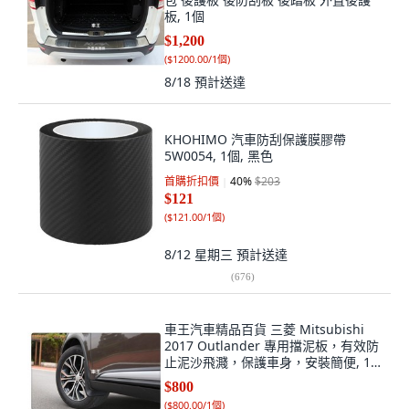
板, 1個
$1,200
(
$1200.00/1個
)
8/18
預計送達
KHOHIMO 汽車防刮保護膜膠帶
5W0054, 1個, 黑色
首購折扣價
40
%
$203
$121
(
$121.00/1個
)
8/12 星期三
預計送達
(
676
)
車王汽車精品百貨 三菱 Mitsubishi
2017 Outlander 專用擋泥板，有效防
止泥沙飛濺，保護車身，安裝簡便, 1
個
$800
(
$800.00/1個
)