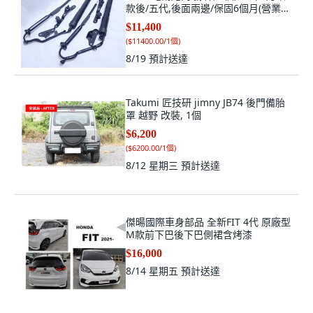
款後/五代,後面兩邊/保固6個月(營業車
3個月)
$11,400
(
$11400.00/1個
)
8/19
預計送達
Takumi 匠技研 jimny JB74 後門備胎
罩 越野 改裝, 1個
$6,200
(
$6200.00/1個
)
8/12 星期三
預計送達
傑暘國際車身部品 全新FIT 4代 原廠型
M款前下巴後下巴側裙含烤漆
$16,000
8/14 星期五
預計送達