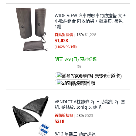
WIDE VIEW 汽車磁吸車門防撞墊 大 +
小收納組合 附收納袋 + 擦車布, 黑色,
1組
首購折扣價
16
%
$1,228
$1,028
(
$1028.00/1個
)
明天 8/9 (日)
預計送達
(
5
)
满 $1,500 再省 $75 (王道卡)
$37 酷澎幣回饋
VENDICT A柱飾條 2p + 助黏劑 2p 套
組, 髮絲紋, Ioniq 5, 喇叭
首購折扣價
58
%
$523
$218
8/12 星期三
預計送達