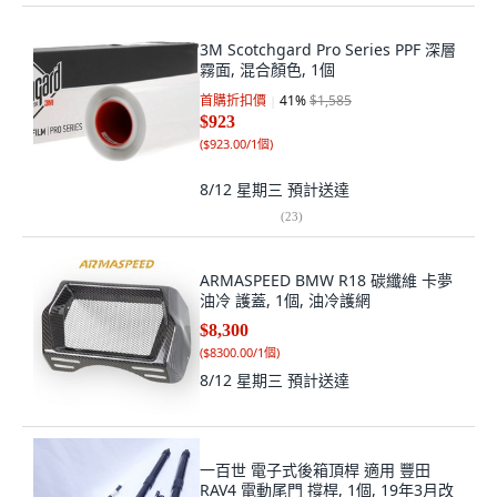
3M Scotchgard Pro Series PPF 深層
霧面, 混合顏色, 1個
首購折扣價
41
%
$1,585
$923
(
$923.00/1個
)
8/12 星期三
預計送達
(
23
)
ARMASPEED BMW R18 碳纖維 卡夢
油冷 護蓋, 1個, 油冷護網
$8,300
(
$8300.00/1個
)
8/12 星期三
預計送達
一百世 電子式後箱頂桿 適用 豐田
RAV4 電動尾門 撐桿, 1個, 19年3月改