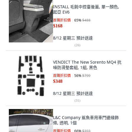
INSTALL 毛氈中控臺後蓋, 單一顏色,
起亞 EV6
首購折扣價
65
%
$488
$168
8/12 星期三
預計送達
(
26
)
VENDICT The New Sorento MQ4 抗
噪防滑墊套組, 1組, 黑色
首購折扣價
56
%
$799
$348
8/12 星期三
預計送達
(
31
)
L&C Company 鯊魚車用車門邊緣飾
條, 透明, 1個
首購折扣價
66
%
$393