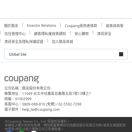
Investor Relations
關於酷澎
Coupang使用者條款
退換貨政策
信任管理中心
顧客隱私權政策通知
安心購物
資訊安全
資訊安全及隱私保護認證
加入酷澎商城
Global Site
公司名稱：酷澎股份有限公司
聯繫地址：11049 台北市信義區信義路五段7號13樓之1
統編：91002999
客服中心：0809-088-810 (免費) / 02-5592-7298
電子郵件：help_tw@coupang.com
©Coupang Taiwan Co., Ltd. 保留所有權利。
本網站上顯示的所有商標、標誌和服務標誌均為酷澎股份有限公司和/或其在美國和其
他國家/地區註冊之關聯公司之所屬財產。