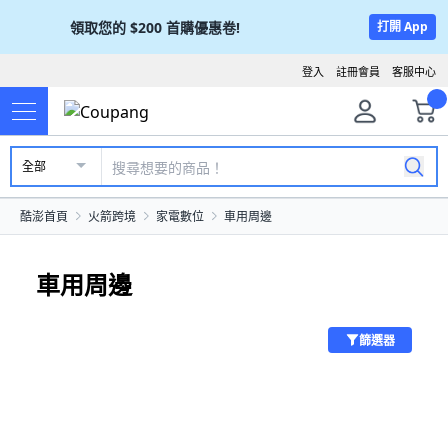
領取您的
$200
首購優惠卷!
打開 App
登入
註冊會員
客服中心
全部
酷澎首頁
火箭跨境
家電數位
車用周邊
車用周邊
篩選器