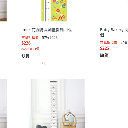
Jmilk 花園身高測量掛軸, 1個
Baby Baker
個
首購折扣價
57
%
$528
首購折扣價
40
%
$226
$225
(
$226.00/1個
)
缺貨
缺貨
(
1
)