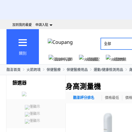
加到我的最愛
申請入駐
全部
類別
澎派中元節
火箭速配
火箭跨境
酷澎首頁
火箭跨境
保健醫療
保健醫療用品
運動/健康檢測用品
篩選器
身高測量機
酷澎評分排名
價格最低
價
僅顯示
僅顯示
僅顯示