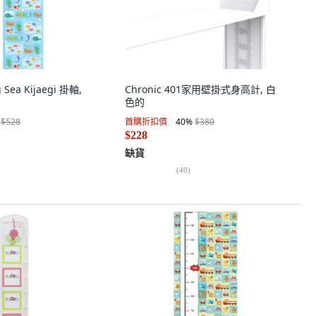
 Sea Kijaegi 掛軸,
Chronic 401家用壁掛式身高計, 白
色的
$528
首購折扣價
40
%
$380
$228
缺貨
(
40
)