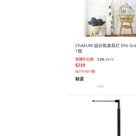
ChAEUM 設計款身高尺 Ello Gra
1個
首購折扣價
53
%
$473
$219
(
$219.00/1個
)
缺貨
(
16
)