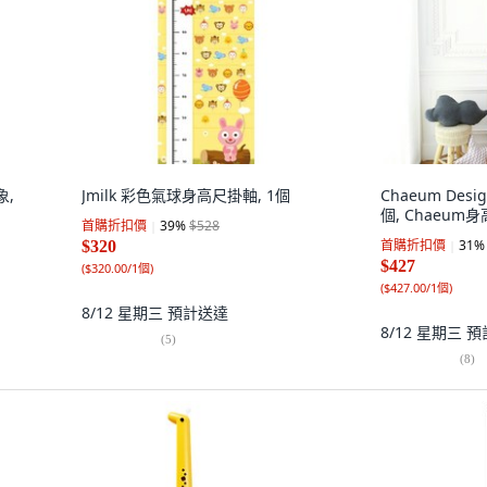
象,
Jmilk 彩色氣球身高尺掛軸, 1個
Chaeum Desig
個, Chaeum身高
首購折扣價
39
%
$528
首購折扣價
31
%
$320
$427
(
$320.00/1個
)
(
$427.00/1個
)
8/12 星期三
預計送達
8/12 星期三
預
(
5
)
(
8
)