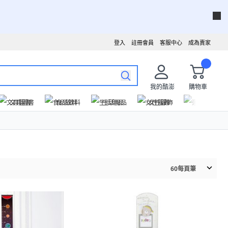
登入
註冊會員
客服中心
成為賣家
我的酷澎
購物車
文具圖書
食品飲料
生活用品
女性服飾
運動戶外
60
每頁筆