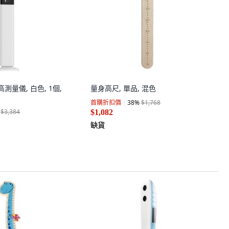
高測量儀, 白色, 1個,
量身高尺, 單品, 混色
首購折扣價
38
%
$1,768
$3,384
$1,082
缺貨