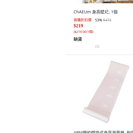
ChAEUm 身高壁尺, 1個
首購折扣價
53
%
$473
$219
(
$219.00/1個
)
缺貨
(
2
)
ABM簡約壁掛式身高測量器, 粉