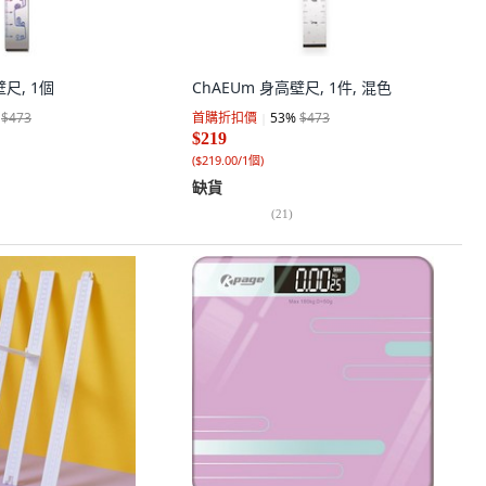
壁尺, 1個
ChAEUm 身高壁尺, 1件, 混色
$473
首購折扣價
53
%
$473
$219
(
$219.00/1個
)
缺貨
(
21
)