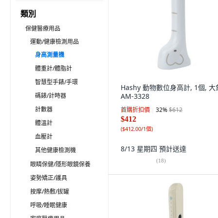
類別
保健醫療用品
運動/健康檢測用品
身高測量機
體重計/體脂計
智慧型手錶/手環
Hashy 動物數位身高計, 1個, 大
碼錶/計時器
AM-3328
計數器
首購折扣價
32
%
$612
$412
體溫計
(
$412.00/1個
)
血壓計
8/13 星期四
預計送達
其他健康檢測機
(
18
)
眼睛保健/隱形眼鏡保養
姿勢矯正/護具
按摩/熱敷/拔罐
呼吸/睡眠健康