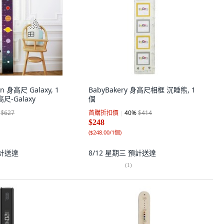
n 身高尺 Galaxy, 1
BabyBakery 身高尺相框 沉睡熊, 1
尺-Galaxy
個
$627
首購折扣價
40
%
$414
$248
(
$248.00/1個
)
計送達
8/12 星期三
預計送達
(
1
)