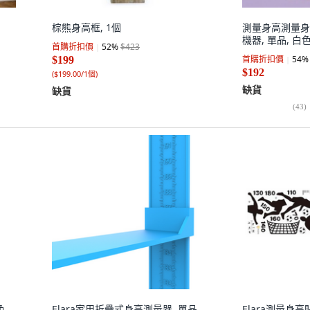
棕熊身高框, 1個
測量身高測量身
機器, 單品, 白
首購折扣價
52
%
$423
首購折扣價
54
%
$199
$192
(
$199.00/1個
)
缺貨
缺貨
(
43
)
色
Elara家用折疊式身高測量器, 單品,
Elara測量身高