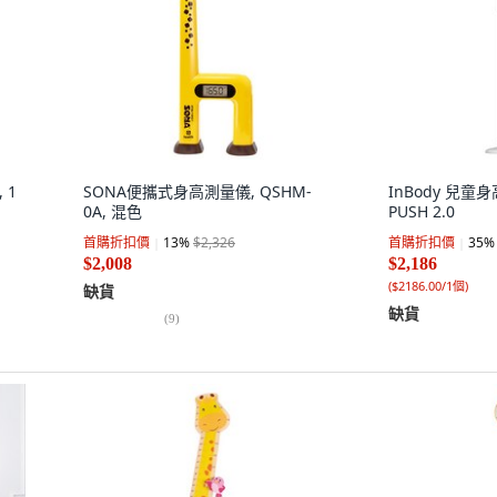
 1
SONA便攜式身高測量儀, QSHM-
InBody 兒童身
0A, 混色
PUSH 2.0
首購折扣價
13
%
$2,326
首購折扣價
35
%
$2,008
$2,186
(
$2186.00/1個
)
缺貨
缺貨
(
9
)