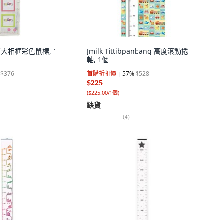
y 高大相框彩色鼠標, 1
Jmilk Tittibpanbang 高度滾動捲
軸, 1個
$376
首購折扣價
57
%
$528
$225
(
$225.00/1個
)
缺貨
(
4
)