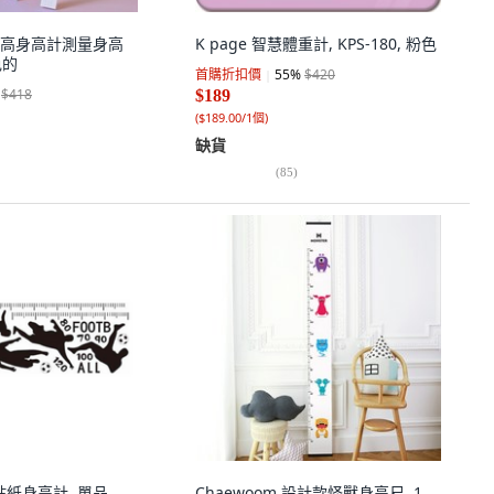
高身高計測量身高
K page 智慧體重計, KPS-180, 粉色
色的
首購折扣價
55
%
$420
$418
$189
(
$189.00/1個
)
缺貨
(
85
)
貼紙身高計, 單品,
Chaewoom 設計款怪獸身高尺, 1