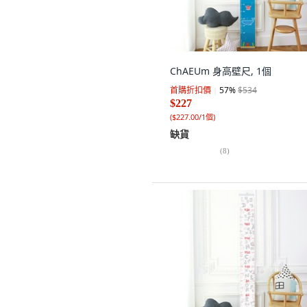
ChAEUm 身高壁尺, 1個
首購折扣價
57
%
$534
$227
(
$227.00/1個
)
缺貨
(
8
)