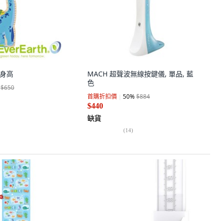
恐龍身高
MACH 超聲波無線按鍵儀, 單品, 藍
色
$650
首購折扣價
50
%
$884
$440
缺貨
(
14
)