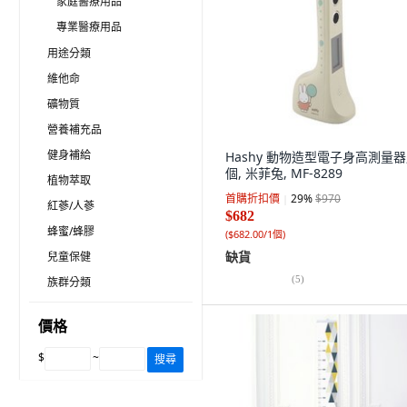
家庭醫療用品
專業醫療用品
用途分類
維他命
礦物質
營養補充品
健身補給
Hashy 動物造型電子身高測量器,
個, 米菲兔, MF-8289
植物萃取
首購折扣價
29
%
$970
紅蔘/人蔘
$682
蜂蜜/蜂膠
(
$682.00/1個
)
缺貨
兒童保健
(
5
)
族群分類
價格
$
~
搜尋