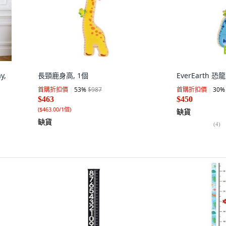
y,
長頸鹿身高, 1個
EverEarth 
首購折扣價
53
%
$987
首購折扣價
30
%
$463
$450
(
$463.00/1個
)
缺貨
缺貨
(
4
)