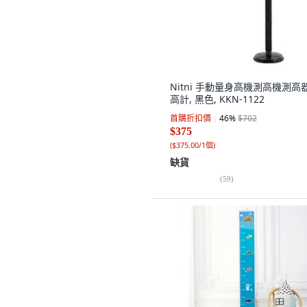
Nitni 手動量身高機測高機測高
高計, 黑色, KKN-1122
首購折扣價
46
%
$702
$375
(
$375.00/1個
)
缺貨
(
59
)