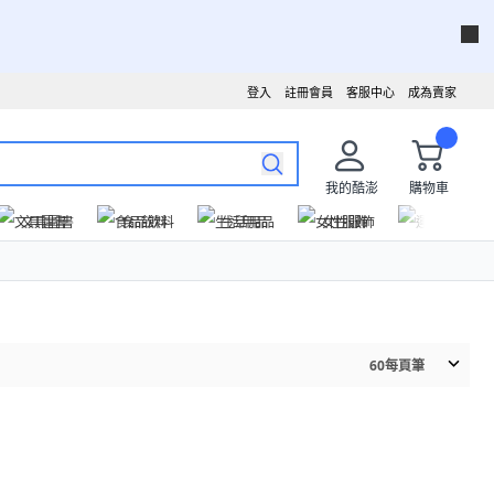
登入
註冊會員
客服中心
成為賣家
我的酷澎
購物車
文具圖書
食品飲料
生活用品
女性服飾
運動戶外
60
每頁筆