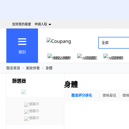
加到我的最愛
申請入駐
全部
類別
爸氣父親節
火箭速配
火箭跨境
酷澎首頁
美妝保養
身體
篩選器
身體
酷澎評分排名
價格最低
價
僅顯示
僅顯示
僅顯示