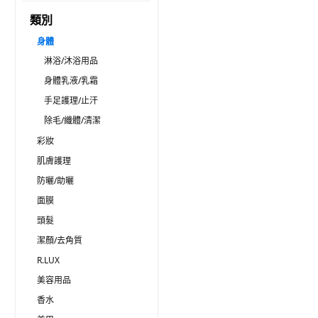
類別
身體
淋浴/沐浴用品
身體乳液/乳霜
手足護理/止汗
除毛/纖體/清潔
彩妝
肌膚護理
防曬/助曬
面膜
頭髮
潔顏/去角質
R.LUX
美容用品
香水