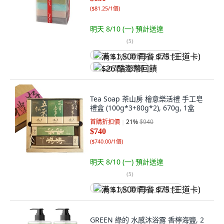
(
$81.25/1個
)
明天 8/10 (一)
預計送達
(
5
)
满 $1,500 再省 $75 (王道卡)
$26 酷澎幣回饋
Tea Soap 茶山房 檜意樂活禮 手工皂
禮盒 (100g*3+80g*2), 670g, 1盒
首購折扣價
21
%
$940
$740
(
$740.00/1個
)
明天 8/10 (一)
預計送達
(
5
)
满 $1,500 再省 $75 (王道卡)
GREEN 綠的 水感沐浴露 香檸海鹽, 2