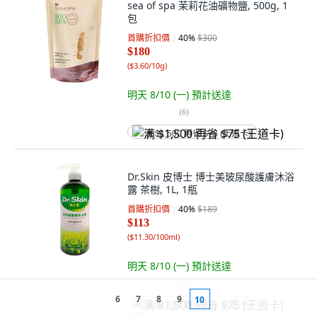
sea of spa 茉莉花油礦物鹽, 500g, 1
包
首購折扣價
40
%
$300
$180
(
$3.60/10g
)
明天 8/10 (一)
預計送達
(
6
)
满 $1,500 再省 $75 (王道卡)
Dr.Skin 皮博士 博士美玻尿酸護膚沐浴
露 茶樹, 1L, 1瓶
首購折扣價
40
%
$189
$113
(
$11.30/100ml
)
明天 8/10 (一)
預計送達
(
13
)
6
7
8
9
10
满 $1,500 再省 $75 (王道卡)