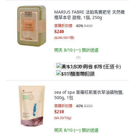
MARIUS FABRE 法鉑馬賽肥皂 天然橄
欖草本皂 甜橙, 1個, 250g
首購折扣價
40
%
$400
$240
(
$240.00/1個
)
明天 8/10 (一)
預計送達
(
9
)
满 $1,500 再省 $75 (王道卡)
$11 酷澎幣回饋
sea of spa 普羅旺斯薰衣草油礦物鹽,
500g, 1包
首購折扣價
40
%
$350
$210
(
$4.20/10g
)
明天 8/10 (一)
預計送達