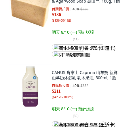
& Agarwood Soap 高山皂, 100g, 1個
首購折扣價
40
%
$228
$136
(
$136.00/1個
)
明天 8/10 (一)
預計送達
(
11
)
满 $1,500 再省 $75 (王道卡)
$11 酷澎幣回饋
CANUS 肯拿士 Caprina 山羊奶 新鮮
山羊奶沐浴乳 乳木果油, 500ml, 1瓶
首購折扣價
40
%
$352
$211
(
$42.20/100ml
)
明天 8/10 (一)
預計送達
(
30
)
满 $1,500 再省 $75 (王道卡)