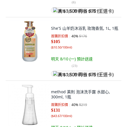
(
6
)
满 $1,500 再省 $75 (王道卡)
She'S 山羊奶沐浴乳 玫瑰香氛, 1L, 1瓶
首購折扣價
40
%
$176
$105
(
$10.50/100ml
)
明天 8/10 (一)
預計送達
(
23
)
满 $1,500 再省 $75 (王道卡)
method 美則 泡沫洗手露 水甜心,
300ml, 1瓶
首購折扣價
40
%
$219
$131
(
$43.67/100ml
)