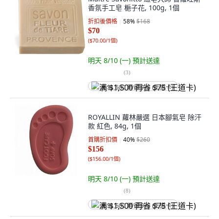
香氛手工皂 梔子花, 100g, 1個
折扣後價格
58
%
$168
$70
(
$70.00/1個
)
明天 8/10 (一)
預計送達
(
3
)
满 $1,500 再省 $75 (王道卡)
ROYALLIN 蘿林嚴選 日本腳氣皂 除汗
款 紅色, 84g, 1個
首購折扣價
40
%
$260
$156
(
$156.00/1個
)
明天 8/10 (一)
預計送達
(
8
)
满 $1,500 再省 $75 (王道卡)