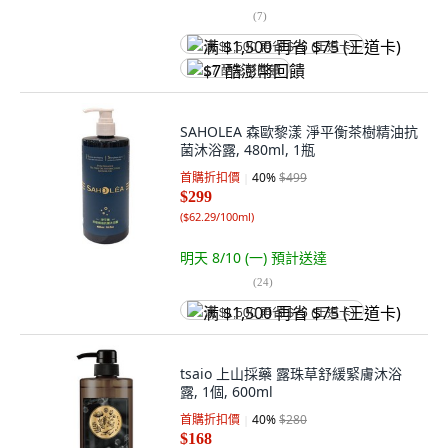
(
7
)
满 $1,500 再省 $75 (王道卡)
$7 酷澎幣回饋
SAHOLEA 森歐黎漾 淨平衡茶樹精油抗
菌沐浴露, 480ml, 1瓶
首購折扣價
40
%
$499
$299
(
$62.29/100ml
)
明天 8/10 (一)
預計送達
(
24
)
满 $1,500 再省 $75 (王道卡)
tsaio 上山採藥 露珠草舒緩緊膚沐浴
露, 1個, 600ml
首購折扣價
40
%
$280
$168