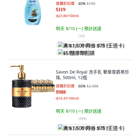
首購折扣價
40
%
$199
$119
(
$23.80/100ml
)
明天 8/10 (一)
預計送達
(
10
)
满 $1,500 再省 $75 (王道卡)
$5 酷澎幣回饋
Savon De Royal 洗手乳 奢華尊爵黑珍
珠, 500ml, 12瓶
首購折扣價
66
%
$2,988
$988
(
$16.47/100ml
)
明天 8/10 (一)
預計送達
(
394
)
满 $1,500 再省 $75 (王道卡)