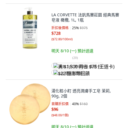
LA CORVETTE 法釩馬賽莊園 經典馬賽
皂液 橄欖, 1L, 1瓶
折扣後價格
25
%
$975
$728
(
$72.80/100ml
)
明天 8/10 (一)
預計送達
(
20
)
满 $1,500 再省 $75 (王道卡)
$22 酷澎幣回饋
湯化粧小町 透亮潤膚手工皂 茉莉,
90g, 2個
首購折扣價
40
%
$160
$96
(
$48.00/1個
)
明天 8/10 (一)
預計送達