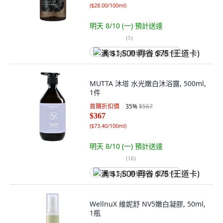
(
$28.00/100ml
)
明天 8/10 (一)
預計送達
(
5
)
满 $1,500 再省 $75 (王道卡)
MUTTA 沐塔 水光嫩白沐浴露, 500ml,
1件
首購折扣價
35
%
$567
$367
(
$73.40/100ml
)
明天 8/10 (一)
預計送達
(
16
)
满 $1,500 再省 $75 (王道卡)
WellnuX 維妮舒 NV5嫩白凝膠, 50ml,
1瓶