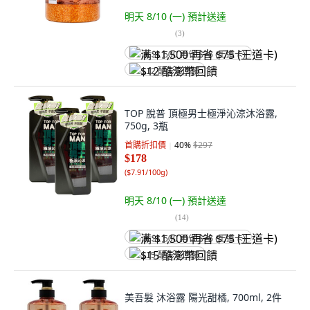
明天 8/10 (一)
預計送達
(
3
)
满 $1,500 再省 $75 (王道卡)
$12 酷澎幣回饋
TOP 脫普 頂極男士極淨沁涼沐浴露,
750g, 3瓶
首購折扣價
40
%
$297
$178
(
$7.91/100g
)
明天 8/10 (一)
預計送達
(
14
)
满 $1,500 再省 $75 (王道卡)
$15 酷澎幣回饋
美吾髮 沐浴露 陽光甜橘, 700ml, 2件