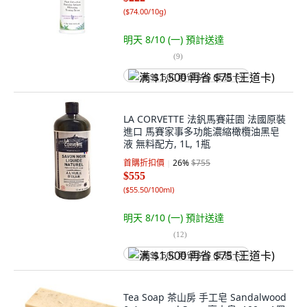
(
$74.00/10g
)
明天 8/10 (一)
預計送達
(
9
)
满 $1,500 再省 $75 (王道卡)
LA CORVETTE 法釩馬賽莊園 法國原裝
進口 馬賽家事多功能濃縮橄欖油黑皂
液 無料配方, 1L, 1瓶
首購折扣價
26
%
$755
$555
(
$55.50/100ml
)
明天 8/10 (一)
預計送達
(
12
)
满 $1,500 再省 $75 (王道卡)
Tea Soap 茶山房 手工皂 Sandalwood