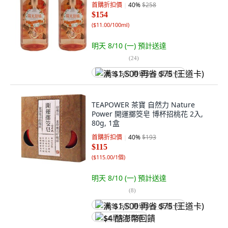
首購折扣價
40
%
$258
$154
(
$11.00/100ml
)
明天 8/10 (一)
預計送達
(
24
)
满 $1,500 再省 $75 (王道卡)
TEAPOWER 茶寶 自然力 Nature
Power 開運擲筊皂 博杯招桃花 2入,
80g, 1盒
首購折扣價
40
%
$193
$115
(
$115.00/1個
)
明天 8/10 (一)
預計送達
(
8
)
满 $1,500 再省 $75 (王道卡)
$4 酷澎幣回饋