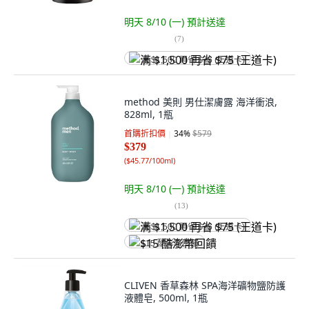
明天 8/10 (一)
預計送達
(
7
)
满 $1,500 再省 $75 (王道卡)
method 美則 男仕潔膚露 海洋衝浪,
828ml, 1瓶
首購折扣價
34
%
$579
$379
(
$45.77/100ml
)
明天 8/10 (一)
預計送達
(
13
)
满 $1,500 再省 $75 (王道卡)
$15 酷澎幣回饋
CLIVEN 香草森林 SPA海洋礦物鹽防護
液體皂, 500ml, 1瓶