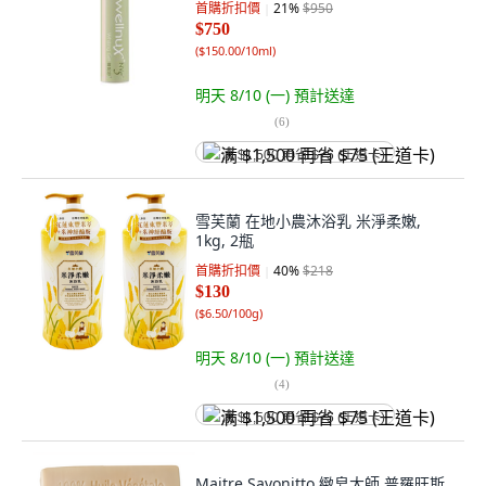
首購折扣價
21
%
$950
$750
(
$150.00/10ml
)
明天 8/10 (一)
預計送達
(
6
)
满 $1,500 再省 $75 (王道卡)
雪芙蘭 在地小農沐浴乳 米淨柔嫩,
1kg, 2瓶
首購折扣價
40
%
$218
$130
(
$6.50/100g
)
明天 8/10 (一)
預計送達
(
4
)
满 $1,500 再省 $75 (王道卡)
Maitre Savonitto 緻皂大師 普羅旺斯