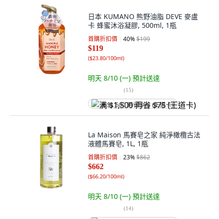
日本 KUMANO 熊野油脂 DEVE 麥盧
卡 蜂蜜沐浴凝膠, 500ml, 1瓶
首購折扣價
40
%
$199
$119
(
$23.80/100ml
)
明天 8/10 (一)
預計送達
(
15
)
满 $1,500 再省 $75 (王道卡)
La Maison 馬賽皂之家 純淨橄欖古法
液體馬賽皂, 1L, 1瓶
首購折扣價
23
%
$862
$662
(
$66.20/100ml
)
明天 8/10 (一)
預計送達
(
14
)