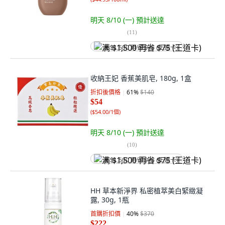
明天 8/10 (一)
預計送達
(
11
)
满 $1,500 再省 $75 (王道卡)
收納王妃 香蕉美肌皂, 180g, 1盒
折扣後價格
61
%
$140
$54
(
$54.00/1個
)
明天 8/10 (一)
預計送達
(
10
)
满 $1,500 再省 $75 (王道卡)
HH 草本新淨界 私密植萃美白緊緻凝
露, 30g, 1瓶
首購折扣價
40
%
$370
$222