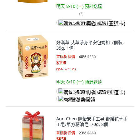
明天 8/10 (一)
預計送達
(
7
)
满 $1,500 再省 $75 (王道卡)
好漢草 艾草淨身平安包媽祖 7個裝,
35g, 1個
首購折扣價
40
%
$330
$198
(
$56.57/10g
)
明天 8/10 (一)
預計送達
满 $1,500 再省 $75 (王道卡)
$8 酷澎幣回饋
Ann Chen 陳怡安手工皂 舒緩花草手
工皂/單方精油皂, 70g, 8個
首購折扣價
23
%
$850
$650