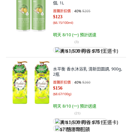
個, 1L
首購折扣價
40
%
$205
$123
(
$6.15/100ml
)
明天 8/10 (一)
預計送達
(
3
)
满 $1,500 再省 $75 (王道卡)
水平衡 香水沐浴乳 清新田園調, 900g,
2瓶
首購折扣價
40
%
$260
$156
(
$8.67/100g
)
明天 8/10 (一)
預計送達
(
21
)
满 $1,500 再省 $75 (王道卡)
$7 酷澎幣回饋