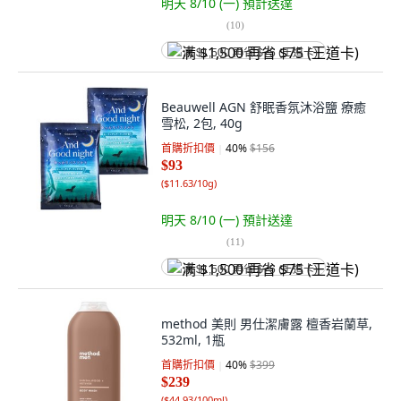
明天 8/10 (一)
預計送達
(
10
)
满 $1,500 再省 $75 (王道卡)
Beauwell AGN 舒眠香氛沐浴鹽 療癒
雪松, 2包, 40g
首購折扣價
40
%
$156
$93
(
$11.63/10g
)
明天 8/10 (一)
預計送達
(
11
)
满 $1,500 再省 $75 (王道卡)
method 美則 男仕潔膚露 檀香岩蘭草,
532ml, 1瓶
首購折扣價
40
%
$399
$239
(
$44.93/100ml
)