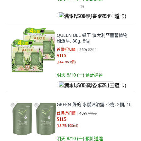
(
6
)
满 $1,500 再省 $75 (王道卡)
QUEEN BEE 蜂王 澳大利亞蘆薈植物
潤澤皂, 80g, 8個
首購折扣價
56
%
$262
$115
(
$14.38/1個
)
明天 8/10 (一)
預計送達
满 $1,500 再省 $75 (王道卡)
GREEN 綠的 水感沐浴露 茶樹, 2個, 1L
首購折扣價
40
%
$193
$115
(
$5.75/100ml
)
明天 8/10 (一)
預計送達