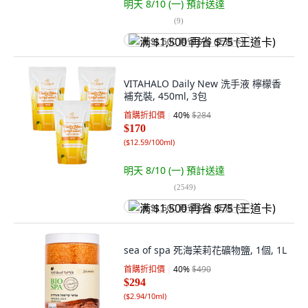
明天 8/10 (一)
預計送達
(
9
)
满 $1,500 再省 $75 (王道卡)
VITAHALO Daily New 洗手液 檸檬香
補充裝, 450ml, 3包
首購折扣價
40
%
$284
$170
(
$12.59/100ml
)
明天 8/10 (一)
預計送達
(
2549
)
满 $1,500 再省 $75 (王道卡)
sea of spa 死海茉莉花礦物鹽, 1個, 1L
首購折扣價
40
%
$490
$294
(
$2.94/10ml
)