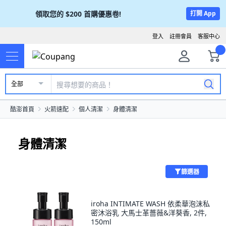
領取您的
$200
首購優惠卷!
打開 App
登入
註冊會員
客服中心
全部
酷澎首頁
火箭速配
個人清潔
身體清潔
身體清潔
篩選器
iroha INTIMATE WASH 依柔華泡沫私
密沐浴乳 大馬士革薔薇&洋葵香, 2件,
150ml