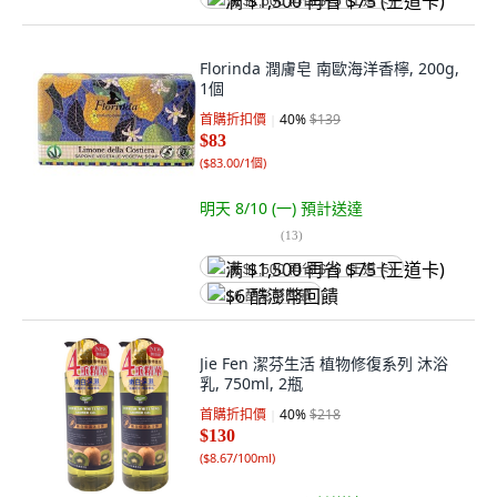
满 $1,500 再省 $75 (王道卡)
Florinda 潤膚皂 南歐海洋香檸, 200g,
1個
首購折扣價
40
%
$139
$83
(
$83.00/1個
)
明天 8/10 (一)
預計送達
(
13
)
满 $1,500 再省 $75 (王道卡)
$6 酷澎幣回饋
Jie Fen 潔芬生活 植物修復系列 沐浴
乳, 750ml, 2瓶
首購折扣價
40
%
$218
$130
(
$8.67/100ml
)