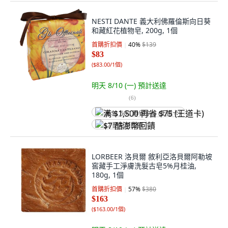
NESTI DANTE 義大利佛羅倫斯向日葵
和藏紅花植物皂, 200g, 1個
首購折扣價
40
%
$139
$83
(
$83.00/1個
)
明天 8/10 (一)
預計送達
(
6
)
满 $1,500 再省 $75 (王道卡)
$7 酷澎幣回饋
LORBEER 洛貝爾 敘利亞洛貝爾阿勒坡
窖藏手工淨膚洗髮古皂5%月桂油,
180g, 1個
首購折扣價
57
%
$380
$163
(
$163.00/1個
)