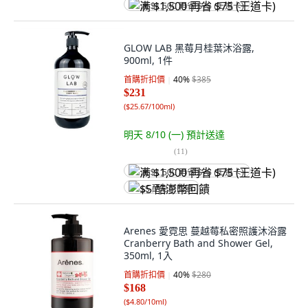
满 $1,500 再省 $75 (王道卡)
GLOW LAB 黑莓月桂葉沐浴露,
900ml, 1件
首購折扣價
40
%
$385
$231
(
$25.67/100ml
)
明天 8/10 (一)
預計送達
(
11
)
满 $1,500 再省 $75 (王道卡)
$5 酷澎幣回饋
Arenes 愛霓思 蔓越莓私密照護沐浴露
Cranberry Bath and Shower Gel,
350ml, 1入
首購折扣價
40
%
$280
$168
(
$4.80/10ml
)