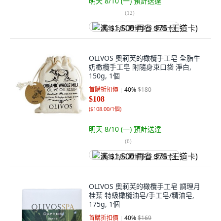
明天 8/10 (一)
預計送達
(
12
)
满 $1,500 再省 $75 (王道卡)
OLIVOS 奧莉芙的橄欖手工皂 全脂牛
奶橄欖手工皂 附隨身束口袋 淨白,
150g, 1個
首購折扣價
40
%
$180
$108
(
$108.00/1個
)
明天 8/10 (一)
預計送達
(
6
)
满 $1,500 再省 $75 (王道卡)
OLIVOS 奧莉芙的橄欖手工皂 調理月
桂葉 特級橄欖油皂/手工皂/精油皂,
175g, 1個
首購折扣價
40
%
$169