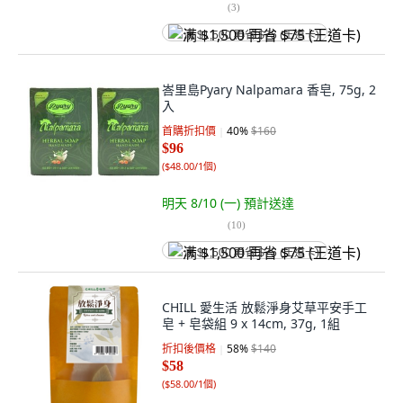
(
3
)
满 $1,500 再省 $75 (王道卡)
峇里島Pyary Nalpamara 香皂, 75g, 2
入
首購折扣價
40
%
$160
$96
(
$48.00/1個
)
明天 8/10 (一)
預計送達
(
10
)
满 $1,500 再省 $75 (王道卡)
CHILL 愛生活 放鬆淨身艾草平安手工
皂 + 皂袋組 9 x 14cm, 37g, 1組
折扣後價格
58
%
$140
$58
(
$58.00/1個
)