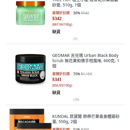
砂膏, 510g, 1個
首購折扣價
36
%
$542
$342
(
$67.06/100g
)
缺貨
(
3
)
GEOMAR 吉兒瑪 Urban Black Body
Scrub 無花果和佛手柑風味, 600克, 1
個
首購折扣價
70
%
$1,159
$341
(
$56.83/100g
)
缺貨
(
38
)
KUNDAL 昆黛爾 熱帶芒果香身體磨砂
膏, 550g, 2個
首購折扣價
51
%
$700