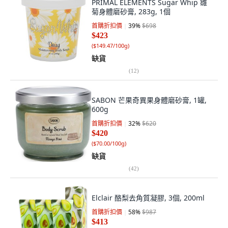
PRIMAL ELEMENTS Sugar Whip 雛
菊身體磨砂膏, 283g, 1個
首購折扣價
39
%
$698
$423
(
$149.47/100g
)
缺貨
(
12
)
SABON 芒果奇異果身體磨砂膏, 1罐,
600g
首購折扣價
32
%
$620
$420
(
$70.00/100g
)
缺貨
(
42
)
Elclair 酪梨去角質凝膠, 3個, 200ml
首購折扣價
58
%
$987
$413