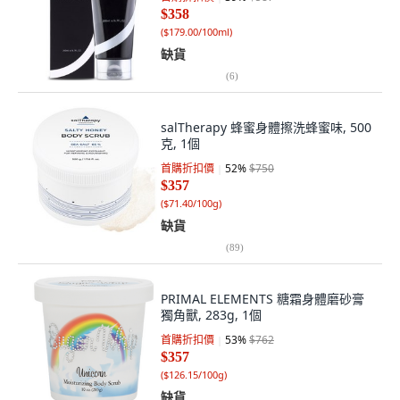
$358
(
$179.00/100ml
)
缺貨
(
6
)
salTherapy 蜂蜜身體擦洗蜂蜜味, 500
克, 1個
首購折扣價
52
%
$750
$357
(
$71.40/100g
)
缺貨
(
89
)
PRIMAL ELEMENTS 糖霜身體磨砂膏
獨角獸, 283g, 1個
首購折扣價
53
%
$762
$357
(
$126.15/100g
)
缺貨