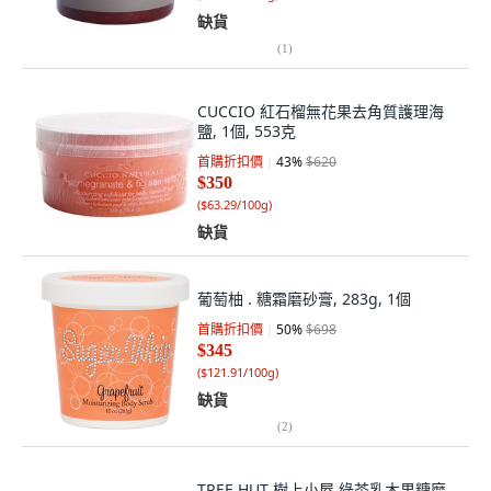
缺貨
(
1
)
CUCCIO 紅石榴無花果去角質護理海
鹽, 1個, 553克
首購折扣價
43
%
$620
$350
(
$63.29/100g
)
缺貨
葡萄柚 . 糖霜磨砂膏, 283g, 1個
首購折扣價
50
%
$698
$345
(
$121.91/100g
)
缺貨
(
2
)
TREE HUT 樹上小屋 綠茶乳木果糖磨