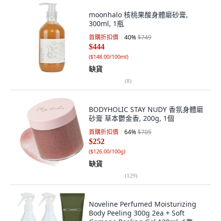
moonhalo 核桃果酸身體磨砂膏,
300ml, 1瓶
首購折扣價
40
%
$749
$444
(
$148.00/100ml
)
缺貨
(
8
)
BODYHOLIC STAY NUDY 香氛身體磨
砂膏 草本鬱金香, 200g, 1個
首購折扣價
64
%
$705
$252
(
$126.00/100g
)
缺貨
(
129
)
Noveline Perfumed Moisturizing
Body Peeling 300g 2ea + Soft