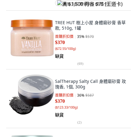
满 $1,500 再省 $75 (王道卡)
TREE HUT 樹上小屋 身體磨砂膏 香草
款, 510g, 1罐
首購折扣價
35
%
$570
$370
(
$72.55/100g
)
缺貨
(
69
)
SalTherapy Salty Call 身體磨砂膏 玫
瑰香, 1個, 300g
首購折扣價
36
%
$587
$370
(
$123.33/100g
)
缺貨
(
2
)