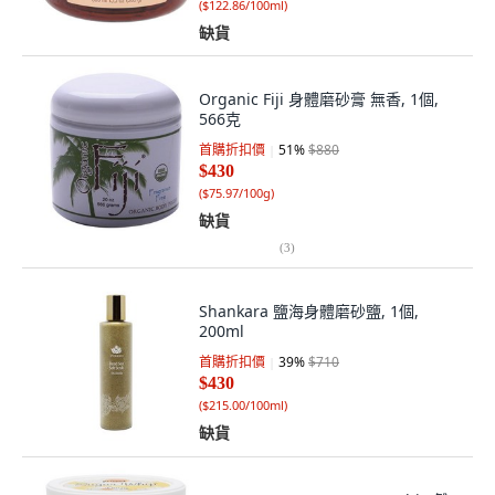
(
$122.86/100ml
)
缺貨
Organic Fiji 身體磨砂膏 無香, 1個,
566克
首購折扣價
51
%
$880
$430
(
$75.97/100g
)
缺貨
(
3
)
Shankara 鹽海身體磨砂鹽, 1個,
200ml
首購折扣價
39
%
$710
$430
(
$215.00/100ml
)
缺貨