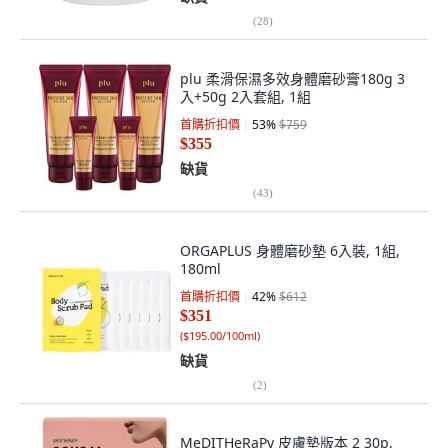
(
28
)
plu 柔滑保濕多效身體磨砂膏180g 3
入+50g 2入套組, 1組
首購折扣價
53
%
$759
$355
缺貨
(
43
)
ORGAPLUS 身體磨砂墊 6入裝, 1組,
180ml
首購折扣價
42
%
$612
$351
(
$195.00/100ml
)
缺貨
(
2
)
MeDITHeRaPy 皮膚墊版本 2 30p,