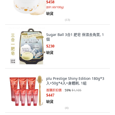
$458
(
$91.60/100g
)
缺貨
(
13
)
Sugar Ball 3合1 肥皂 保濕去角質, 1
個
$230
缺貨
plu Prestige Shiny Edition 180g*3
入+50g*4入+身體刷, 1組
首購折扣價
59
%
$1,105
$447
缺貨
(
4
)