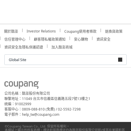
Investor Relations
關於酷澎
Coupang使用者條款
退換貨政策
信任管理中心
顧客隱私權政策通知
安心購物
資訊安全
資訊安全及隱私保護認證
加入酷澎商城
Global Site
公司名稱：酷澎股份有限公司
聯繫地址：11049 台北市信義區信義路五段7號13樓之1
統編：91002999
客服中心：0809-088-810 (免費) / 02-5592-7298
電子郵件：help_tw@coupang.com
©Coupang Taiwan Co., Ltd. 保留所有權利。
本網站上顯示的所有商標、標誌和服務標誌均為酷澎股份有限公司和/或其在美國和其