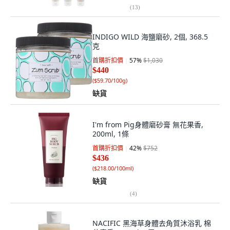
(
13
)
INDIGO WILD 海鹽磨砂, 2個, 368.5
克
首購折扣價
57
%
$1,030
$440
(
$59.70/100g
)
缺貨
I'm from Pig身體磨砂膏 無花果香,
200ml, 1條
首購折扣價
42
%
$752
$436
(
$218.00/100ml
)
缺貨
(
4
)
NACIFIC 黑海草身體去角質沐浴乳 棉