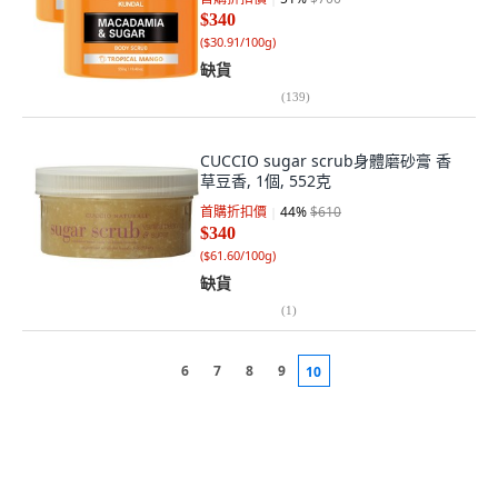
$340
(
$30.91/100g
)
缺貨
(
139
)
CUCCIO sugar scrub身體磨砂膏 香
草豆香, 1個, 552克
首購折扣價
44
%
$610
$340
(
$61.60/100g
)
缺貨
(
1
)
6
7
8
9
10