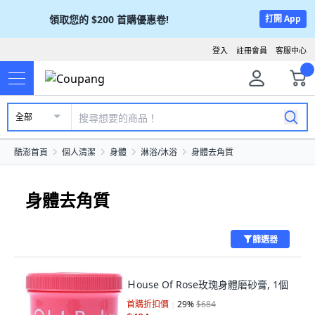
領取您的
$200
首購優惠卷!
打開 App
登入
註冊會員
客服中心
全部
酷澎首頁
個人清潔
身體
淋浴/沐浴
身體去角質
身體去角質
篩選器
Ｈouse Of Rose玫瑰身體磨砂膏, 1個
首購折扣價
29
%
$684