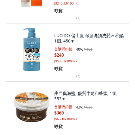
(
$243.33/100ml
)
缺貨
(
1
)
LUCIDO 倫士度 保濕洗顏洗髮沐浴露,
1個, 450ml
首購折扣價
40
%
$401
$240
(
$53.33/100ml
)
缺貨
(
3
)
庫西奧海鹽, 優質牛奶和蜂蜜, 1個,
553ml
首購折扣價
42
%
$630
$360
(
$65.10/100ml
)
缺貨