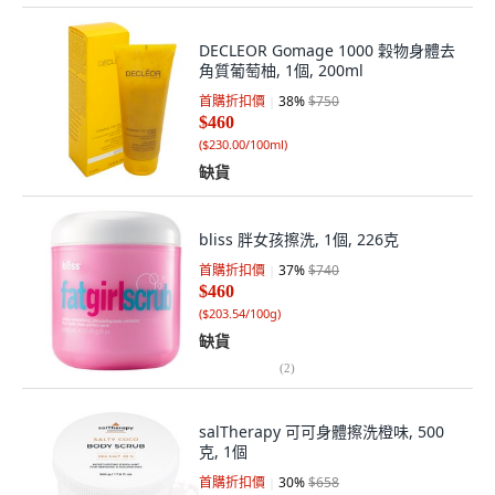
DECLEOR Gomage 1000 穀物身體去
角質葡萄柚, 1個, 200ml
首購折扣價
38
%
$750
$460
(
$230.00/100ml
)
缺貨
bliss 胖女孩擦洗, 1個, 226克
首購折扣價
37
%
$740
$460
(
$203.54/100g
)
缺貨
(
2
)
salTherapy 可可身體擦洗橙味, 500
克, 1個
首購折扣價
30
%
$658