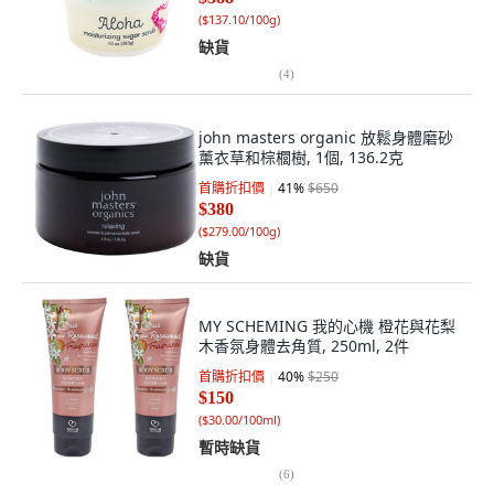
(
$137.10/100g
)
缺貨
(
4
)
john masters organic 放鬆身體磨砂
薰衣草和棕櫚樹, 1個, 136.2克
首購折扣價
41
%
$650
$380
(
$279.00/100g
)
缺貨
MY SCHEMING 我的心機 橙花與花梨
木香氛身體去角質, 250ml, 2件
首購折扣價
40
%
$250
$150
(
$30.00/100ml
)
暫時缺貨
(
6
)