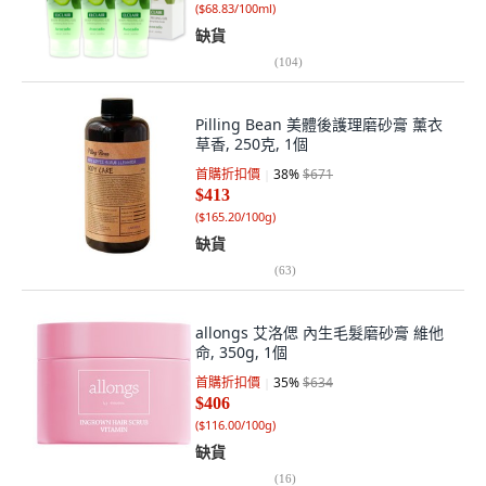
(
$68.83/100ml
)
缺貨
(
104
)
Pilling Bean 美體後護理磨砂膏 薰衣
草香, 250克, 1個
首購折扣價
38
%
$671
$413
(
$165.20/100g
)
缺貨
(
63
)
allongs 艾洛偲 內生毛髮磨砂膏 維他
命, 350g, 1個
首購折扣價
35
%
$634
$406
(
$116.00/100g
)
缺貨
(
16
)