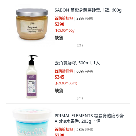
SABON 薑橙身體磨砂膏, 1罐, 600g
首購折扣價
33
%
$590
$390
(
$65.00/100g
)
缺貨
(
21
)
去角質凝膠, 500ml, 1入
首購折扣價
63
%
$940
$345
(
$69.00/100ml
)
缺貨
(
29
)
PRIMAL ELEMENTS 糖霜身體磨砂膏
Aloha水果香, 283g, 1個
首購折扣價
58
%
$940
$388