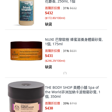
花麝香, 250ml, 1個
首購折扣價
31
%
$632
$432
(
$172.80/100ml
)
缺貨
NUXE 巴黎歐樹 蜂蜜滋養身體磨砂膏,
1個, 175ml
首購折扣價
31
%
$631
$431
(
$246.29/100ml
)
缺貨
(
7
)
THE BODY SHOP 美體小舖 Spa of
the World非洲加納卡波樹磨砂膏, 1
個, 350ml
首購折扣價
39
%
$710
$430