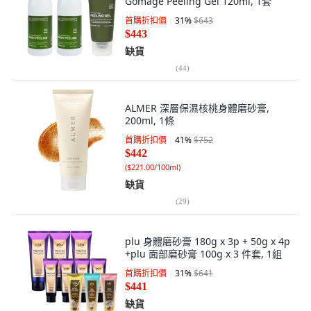
Gomage Peeling Gel 120ml, 1套
首購折扣價
31
%
$643
$443
缺貨
(
44
)
ALMER 深層保濕核桃身體磨砂膏,
200ml, 1條
首購折扣價
41
%
$752
$442
(
$221.00/100ml
)
缺貨
(
29
)
plu 身體磨砂膏 180g x 3p + 50g x 4p
+plu 面部磨砂膏 100g x 3 件套, 1組
首購折扣價
31
%
$641
$441
缺貨