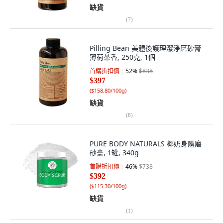
缺貨
(
7
)
Pilling Bean 美體後護理潔淨磨砂膏
薄荷茶香, 250克, 1個
首購折扣價
52
%
$838
$397
(
$158.80/100g
)
缺貨
(
8
)
PURE BODY NATURALS 椰奶身體磨
砂膏, 1罐, 340g
首購折扣價
46
%
$738
$392
(
$115.30/100g
)
缺貨
(
1
)