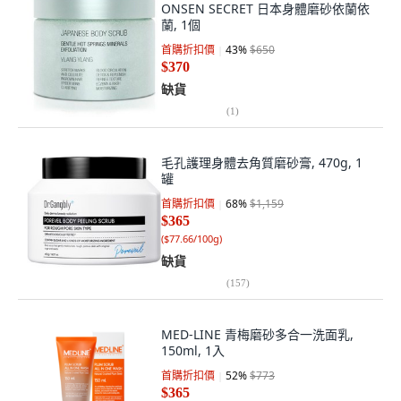
ONSEN SECRET 日本身體磨砂依蘭依
蘭, 1個
首購折扣價
43
%
$650
$370
缺貨
(
1
)
毛孔護理身體去角質磨砂膏, 470g, 1
罐
首購折扣價
68
%
$1,159
$365
(
$77.66/100g
)
缺貨
(
157
)
MED-LINE 青梅磨砂多合一洗面乳,
150ml, 1入
首購折扣價
52
%
$773
$365