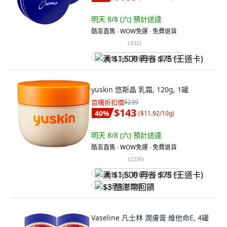
明天 8/8 (六)
預計送達
酷澎直售 ∙ WOW免運 ∙ 免費退貨
(
332
)
满 $1,500 再省 $75 (王道卡)
yuskin 悠斯晶 乳霜, 120g, 1罐
首購折扣價
$239
$143
40
%
(
$11.92/10g
)
明天 8/8 (六)
預計送達
酷澎直售 ∙ WOW免運 ∙ 免費退貨
(
2230
)
满 $1,500 再省 $75 (王道卡)
$3 酷澎幣回饋
Vaseline 凡士林 潤膚膏 維他命E, 4罐