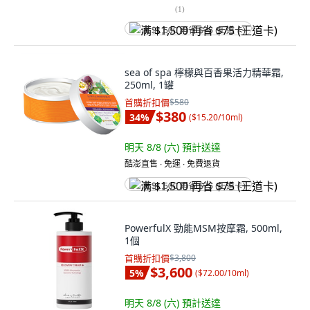
(
1
)
满 $1,500 再省 $75 (王道卡)
sea of spa 檸檬與百香果活力精華霜,
250ml, 1罐
首購折扣價
$580
$380
34
%
(
$15.20/10ml
)
明天 8/8 (六)
預計送達
酷澎直售 ∙ 免運 ∙ 免費退貨
满 $1,500 再省 $75 (王道卡)
PowerfulX 勁能MSM按摩霜, 500ml,
1個
首購折扣價
$3,800
$3,600
5
%
(
$72.00/10ml
)
明天 8/8 (六)
預計送達