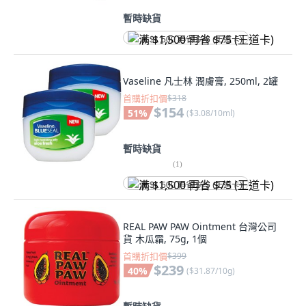
暫時缺貨
满 $1,500 再省 $75 (王道卡)
Vaseline 凡士林 潤膚膏, 250ml, 2罐
首購折扣價
$318
$154
51
%
(
$3.08/10ml
)
暫時缺貨
(
1
)
满 $1,500 再省 $75 (王道卡)
REAL PAW PAW Ointment 台灣公司
貨 木瓜霜, 75g, 1個
首購折扣價
$399
$239
40
%
(
$31.87/10g
)