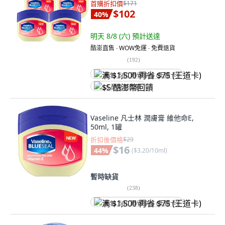
首購折扣價
$171
$102
40
%
明天 8/8 (六)
預計送達
酷澎直售 ∙ WOW免運 ∙ 免費退貨
(
192
)
满 $1,500 再省 $75 (王道卡)
$5 酷澎幣回饋
Vaseline 凡士林 潤膚膏 維他命E,
50ml, 1罐
折扣後價格
$29
$16
44
%
(
$3.20/10ml
)
暫時缺貨
(
238
)
满 $1,500 再省 $75 (王道卡)