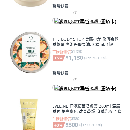
暫時缺貨
(
1
)
满 $1,500 再省 $75 (王道卡)
THE BODY SHOP 美體小舖 修護身體
滋養霜 摩洛哥堅果油, 200ml, 1罐
首購折扣價
$1,330
$1,130
15
%
(
$56.50/10ml
)
暫時缺貨
(
7
)
满 $1,500 再省 $75 (王道卡)
EVELINE 保濕精華潤膚膏 200ml 深層
滋潤 提亮膚色 改善乾燥 身體乳液, 1條
首購折扣價
$580
$300
48
%
(
$15.00/10ml
)