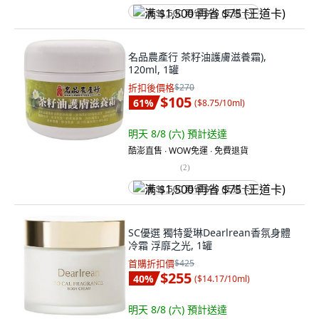
满 $1,500 再省 $75 (王道卡)
名品農產行 茶籽油護膚滋養霜),
120ml, 1罐
折扣後價格
$270
$105
61
%
(
$8.75/10ml
)
明天 8/8 (六)
預計送達
酷澎直售 ∙ WOW免運 ∙ 免費退貨
(
2
)
满 $1,500 再省 $75 (王道卡)
SC優選 獨特愛琳Dearlrean香氛身體
冷霜 浮靡之光, 1罐
首購折扣價
$425
$255
40
%
(
$14.17/10ml
)
明天 8/8 (六)
預計送達