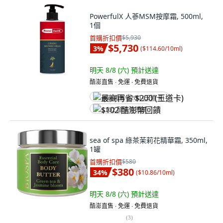
PowerfulX 人蔘MSM按摩霜, 500ml,
1個
首購折扣價
$5,930
$5,730
3
%
(
$114.60/10ml
)
明天 8/8 (六)
預計送達
酷澎直售 ∙ 免運 ∙ 免費退貨
最高再省 $200 (王道卡)
$102 酷澎幣回饋
sea of spa 綠茶茉莉花精華霜, 350ml,
1罐
首購折扣價
$580
$380
34
%
(
$10.86/10ml
)
明天 8/8 (六)
預計送達
酷澎直售 ∙ 免運 ∙ 免費退貨
(
3
)