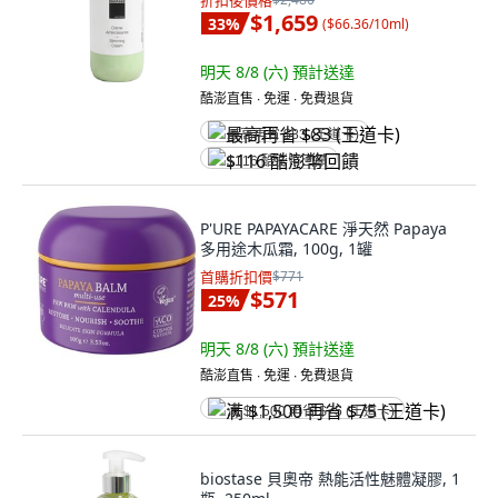
折扣後價格
$1,659
33
%
(
$66.36/10ml
)
明天 8/8 (六)
預計送達
酷澎直售 ∙ 免運 ∙ 免費退貨
最高再省 $83 (王道卡)
$116 酷澎幣回饋
P'URE PAPAYACARE 淨天然 Papaya
多用途木瓜霜, 100g, 1罐
首購折扣價
$771
$571
25
%
明天 8/8 (六)
預計送達
酷澎直售 ∙ 免運 ∙ 免費退貨
满 $1,500 再省 $75 (王道卡)
biostase 貝奧帝 熱能活性魅體凝膠, 1