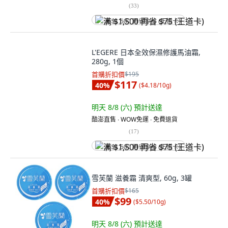
(
33
)
满 $1,500 再省 $75 (王道卡)
L'EGERE 日本全效保濕修護馬油霜,
280g, 1個
首購折扣價
$195
$117
40
%
(
$4.18/10g
)
明天 8/8 (六)
預計送達
酷澎直售 ∙ WOW免運 ∙ 免費退貨
(
17
)
满 $1,500 再省 $75 (王道卡)
雪芙蘭 滋養霜 清爽型, 60g, 3罐
首購折扣價
$165
$99
40
%
(
$5.50/10g
)
明天 8/8 (六)
預計送達