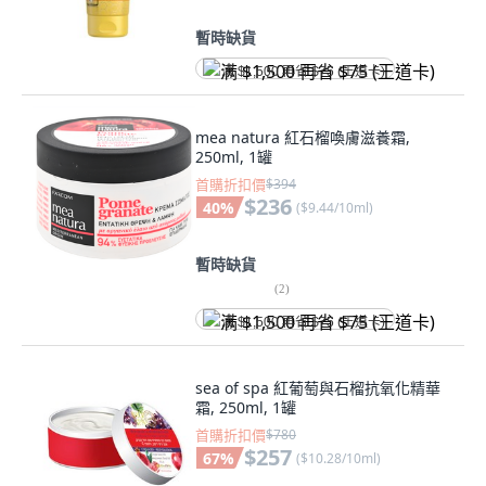
暫時缺貨
满 $1,500 再省 $75 (王道卡)
mea natura 紅石榴喚膚滋養霜,
250ml, 1罐
首購折扣價
$394
$236
40
%
(
$9.44/10ml
)
暫時缺貨
(
2
)
满 $1,500 再省 $75 (王道卡)
sea of spa 紅葡萄與石榴抗氧化精華
霜, 250ml, 1罐
首購折扣價
$780
$257
67
%
(
$10.28/10ml
)