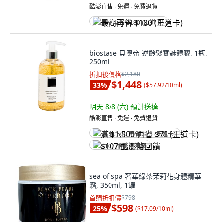
酷澎直售 ∙ 免運 ∙ 免費退貨
最高再省 $180 (王道卡)
biostase 貝奧帝 逆齡緊實魅體膠, 1瓶,
250ml
折扣後價格
$2,180
$1,448
33
%
(
$57.92/10ml
)
明天 8/8 (六)
預計送達
酷澎直售 ∙ 免運 ∙ 免費退貨
满 $1,500 再省 $75 (王道卡)
$107 酷澎幣回饋
sea of spa 奢華綠茶茉莉花身體精華
霜, 350ml, 1罐
首購折扣價
$798
$598
25
%
(
$17.09/10ml
)