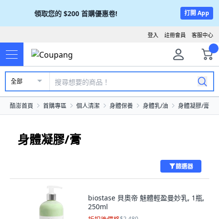
領取您的
$200
首購優惠卷!
打開 App
登入
註冊會員
客服中心
全部
酷澎首頁
首購專區
個人清潔
身體保養
身體乳/油
身體凝膠/膏
身體凝膠/膏
篩選器
biostase 貝奧帝 魅體輕盈曼妙乳, 1瓶,
250ml
$2,480