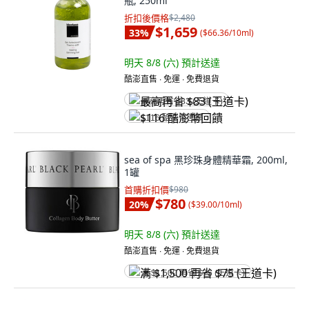
瓶, 250ml
折扣後價格
$2,480
$1,659
33
%
(
$66.36/10ml
)
明天 8/8 (六)
預計送達
酷澎直售 ∙ 免運 ∙ 免費退貨
最高再省 $83 (王道卡)
$116 酷澎幣回饋
sea of spa 黑珍珠身體精華霜, 200ml,
1罐
首購折扣價
$980
$780
20
%
(
$39.00/10ml
)
明天 8/8 (六)
預計送達
酷澎直售 ∙ 免運 ∙ 免費退貨
满 $1,500 再省 $75 (王道卡)