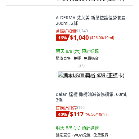
A-DERMA 艾芙美 新葉益護佳營養霜,
200ml, 2條
首購折扣價
$1,240
$1,040
16
%
(
$26.00/10ml
)
明天 8/8 (六)
預計送達
酷澎直售 ∙ 免運 ∙ 免費退貨
(
16
)
满 $1,500 再省 $75 (王道卡)
dalan 達欖 橄欖油滋養修護霜, 60ml,
3條
首購折扣價
$195
$117
40
%
(
$6.50/10ml
)
明天 8/8 (六)
預計送達
酷澎直售 ∙ WOW免運 ∙ 免費退貨