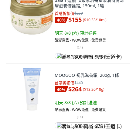
dalan 達欖 頂級摩洛哥堅果油特潤深
層滋養修護霜, 150ml, 1罐
首購折扣價
$259
$155
40
%
(
$10.33/10ml
)
明天 8/8 (六)
預計送達
酷澎直售 ∙ WOW免運 ∙ 免費退貨
(
14
)
满 $1,500 再省 $75 (王道卡)
MOOGOO 初乳滋養霜, 200g, 1條
首購折扣價
$440
$264
40
%
(
$13.20/10g
)
明天 8/8 (六)
預計送達
酷澎直售 ∙ WOW免運 ∙ 免費退貨
(
18
)
满 $1,500 再省 $75 (王道卡)