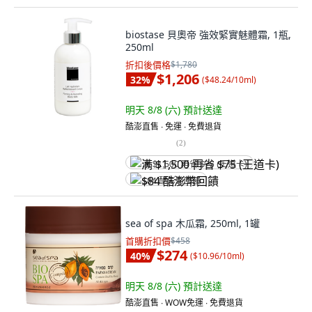
biostase 貝奧帝 強效緊實魅體霜, 1瓶,
250ml
折扣後價格
$1,780
$1,206
32
%
(
$48.24/10ml
)
明天 8/8 (六)
預計送達
酷澎直售 ∙ 免運 ∙ 免費退貨
(
2
)
满 $1,500 再省 $75 (王道卡)
$84 酷澎幣回饋
sea of spa 木瓜霜, 250ml, 1罐
首購折扣價
$458
$274
40
%
(
$10.96/10ml
)
明天 8/8 (六)
預計送達
酷澎直售 ∙ WOW免運 ∙ 免費退貨