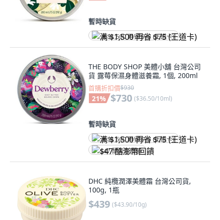
暫時缺貨
满 $1,500 再省 $75 (王道卡)
THE BODY SHOP 美體小舖 台灣公司
貨 露莓保濕身體滋養霜, 1個, 200ml
首購折扣價
$930
$730
21
%
(
$36.50/10ml
)
暫時缺貨
满 $1,500 再省 $75 (王道卡)
$47 酷澎幣回饋
DHC 純欖潤澤美體霜 台灣公司貨,
100g, 1瓶
$439
(
$43.90/10g
)