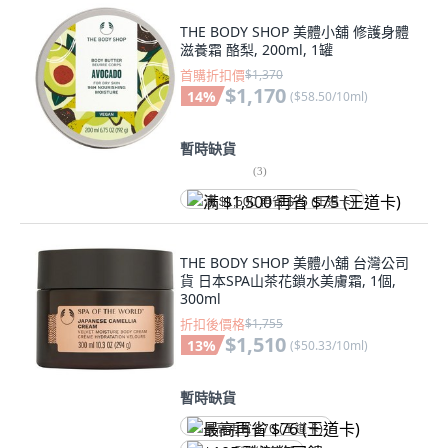
THE BODY SHOP 美體小舖 修護身體
滋養霜 酪梨, 200ml, 1罐
首購折扣價
$1,370
$1,170
14
%
(
$58.50/10ml
)
暫時缺貨
(
3
)
满 $1,500 再省 $75 (王道卡)
THE BODY SHOP 美體小舖 台灣公司
貨 日本SPA山茶花鎖水美膚霜, 1個,
300ml
折扣後價格
$1,755
$1,510
13
%
(
$50.33/10ml
)
暫時缺貨
最高再省 $76 (王道卡)