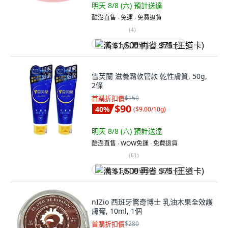
明天 8/8 (六)
預計送達
酷澎直售 ∙ 免運 ∙ 免費退貨
(
4
)
满 $1,500 再省 $75 (王道卡)
雪芙蘭 滋養霜軟管款 乾性膚質, 50g,
2條
首購折扣價
$150
$90
40
%
(
$9.00/10g
)
明天 8/8 (六)
預計送達
酷澎直售 ∙ WOW免運 ∙ 免費退貨
(
61
)
满 $1,500 再省 $75 (王道卡)
nIZio 西班牙驚奇博士 乳油木果全效護
膚膏, 10ml, 1個
首購折扣價
$280