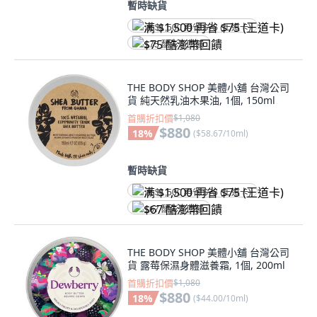
暫時缺貨
满 $1,500 再省 $75 (王道卡)
$75 酷澎幣回饋
THE BODY SHOP 美體小舖 台灣公司
貨 純天然乳油木果油, 1個, 150ml
首購折扣價
$1,080
$880
18
%
(
$58.67/10ml
)
暫時缺貨
满 $1,500 再省 $75 (王道卡)
$67 酷澎幣回饋
THE BODY SHOP 美體小舖 台灣公司
貨 露莓保濕身體滋養霜, 1個, 200ml
首購折扣價
$1,080
$880
18
%
(
$44.00/10ml
)