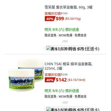
雪芙蘭 薰衣草滋養霜, 60g, 3罐
首購折扣價
$165
$99
40
%
(
$5.50/10g
)
明天 8/8 (六)
預計送達
酷澎直售 ∙ WOW免運 ∙ 免費退貨
(
55
)
满 $1,500 再省 $75 (王道卡)
CHIN TSAI 橙采 綿羊油滋養霜,
225ml, 2罐
首購折扣價
$238
$142
40
%
(
$3.16/10ml
)
明天 8/8 (六)
預計送達
酷澎直售 ∙ WOW免運 ∙ 免費退貨
(
25
)
满 $1,500 再省 $75 (王道卡)