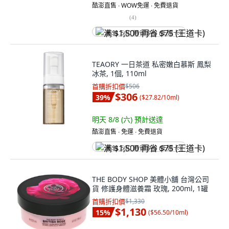
酷澎直售 ∙ WOW免運 ∙ 免費退貨
(
4
)
满 $1,500 再省 $75 (王道卡)
TEAORY 一日茶道 私密嫩白慕斯 鳳梨
冰茶, 1個, 110ml
首購折扣價
$506
$306
39
%
(
$27.82/10ml
)
明天 8/8 (六)
預計送達
酷澎直售 ∙ 免運 ∙ 免費退貨
满 $1,500 再省 $75 (王道卡)
THE BODY SHOP 美體小舖 台灣公司
貨 修護身體滋養霜 玫瑰, 200ml, 1罐
首購折扣價
$1,330
$1,130
15
%
(
$56.50/10ml
)