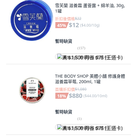
雪芙蘭 滋養霜 蘆薈露 + 綿羊油, 30g,
1罐
折扣後價格
$22
$12
45
%
(
$4.00/10g
)
暫時缺貨
(
157
)
满 $1,500 再省 $75 (王道卡)
THE BODY SHOP 美體小舖 修護身體
滋養霜草莓, 200ml, 1罐
首購折扣價
$1,080
$880
18
%
(
$44.00/10ml
)
暫時缺貨
(
1
)
满 $1,500 再省 $75 (王道卡)