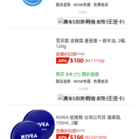
酷澎直售 ∙ WOW免運 ∙ 免費退貨
(
343
)
满 $1,500 再省 $75 (王道卡)
雪芙蘭 滋養霜 蘆薈露 + 綿羊油, 2罐,
120g
首購折扣價
$168
$100
40
%
(
$4.17/10g
)
明天 8/8 (六)
預計送達
酷澎直售 ∙ WOW免運 ∙ 免費退貨
(
1199
)
满 $1,500 再省 $75 (王道卡)
NIVEA 妮維雅 台灣公司貨 護膚霜,
150ml, 2罐
首購折扣價
$278
$166
40
%
(
$5.53/10ml
)