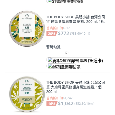
$105 酷澎幣回饋
THE BODY SHOP 美體小舖 台灣公司
貨 修護身體滋養霜 橄欖, 200ml, 1瓶
首購折扣價
$972
$772
20
%
(
$38.60/10ml
)
暫時缺貨
(
2
)
满 $1,500 再省 $75 (王道卡)
$67 酷澎幣回饋
THE BODY SHOP 美體小舖 台灣公司
貨 大麻籽密集修護身體滋養霜, 1個,
200ml
首購折扣價
$1,242
$1,042
16
%
(
$52.10/10ml
)