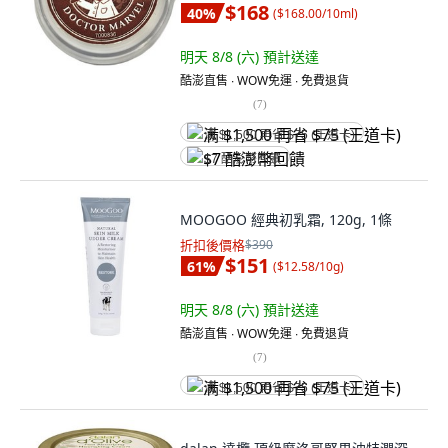
$168
40
%
(
$168.00/10ml
)
明天 8/8 (六)
預計送達
酷澎直售 ∙ WOW免運 ∙ 免費退貨
(
7
)
满 $1,500 再省 $75 (王道卡)
$7 酷澎幣回饋
MOOGOO 經典初乳霜, 120g, 1條
折扣後價格
$390
$151
61
%
(
$12.58/10g
)
明天 8/8 (六)
預計送達
酷澎直售 ∙ WOW免運 ∙ 免費退貨
(
7
)
满 $1,500 再省 $75 (王道卡)