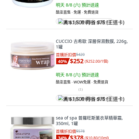
明天 8/8 (六)
預計送達
酷澎直售 ∙ 免運 ∙ 免費退貨
满 $1,500 再省 $75 (王道卡)
CUCCIO 古希歐 深層保濕敷膜, 226g,
1罐
首購折扣價
$420
$252
40
%
(
$252.00/1個
)
明天 8/8 (六)
預計送達
酷澎直售 ∙ WOW免運 ∙ 免費退貨
(
1
)
满 $1,500 再省 $75 (王道卡)
sea of spa 普羅旺斯薰衣草精華霜,
350ml, 1罐
首購折扣價
$578
$378
34
%
(
$10.80/10ml
)