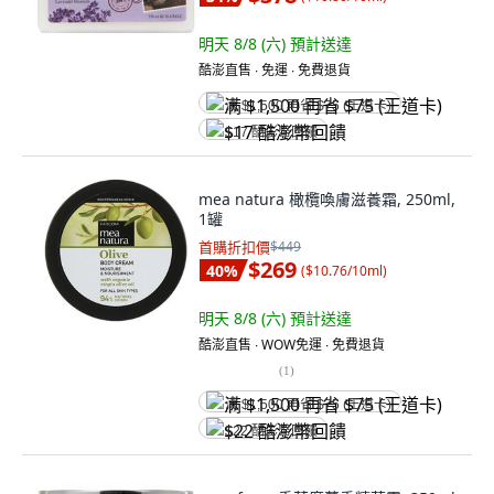
明天 8/8 (六)
預計送達
酷澎直售 ∙ 免運 ∙ 免費退貨
满 $1,500 再省 $75 (王道卡)
$17 酷澎幣回饋
mea natura 橄欖喚膚滋養霜, 250ml,
1罐
首購折扣價
$449
$269
40
%
(
$10.76/10ml
)
明天 8/8 (六)
預計送達
酷澎直售 ∙ WOW免運 ∙ 免費退貨
(
1
)
满 $1,500 再省 $75 (王道卡)
$22 酷澎幣回饋