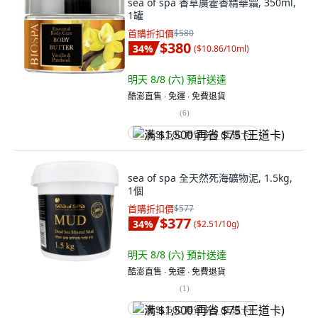
sea of spa 香草廣藿香精華霜, 350ml,
1罐
首購折扣價
$580
$380
34
%
(
$10.86/10ml
)
明天 8/8 (六)
預計送達
酷澎直售 ∙ 免運 ∙ 免費退貨
(
6
)
满 $1,500 再省 $75 (王道卡)
sea of spa 全天然死海礦物泥, 1.5kg,
1個
首購折扣價
$577
$377
34
%
(
$2.51/10g
)
明天 8/8 (六)
預計送達
酷澎直售 ∙ 免運 ∙ 免費退貨
(
1
)
满 $1,500 再省 $75 (王道卡)