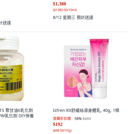
$1,380
(
$1380.00/10ml
)
8/12 星期三
預計送達
計送達
UCTS 聚甘油6乳化劑
Isfren RX舒緩絲滑身體乳, 40g, 1條
/W乳化劑 DIY保養
首購折扣價
58
%
$459
$192
(
$48.00/10g
)