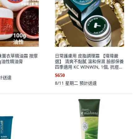
早味薰衣草精油霜 按摩
日常護膚用 皮脂調理霜 【瑋瑋嚴
100g油性精油膏
選】 清爽不黏膩 溫和保濕 臉部保養
四季適用 KC WINWIN, 1個, 抗痘皮
脂調理霜
$650
計送達
8/11 星期二
預計送達