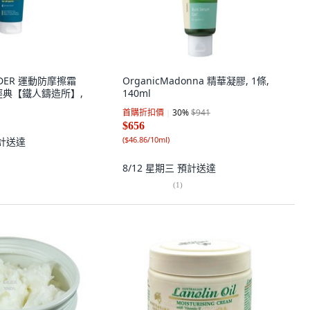
LIDER 運動防摩擦霜
OrganicMadonna 精華凝膠, 1條,
大利經典【鐵人鑄造所】,
140ml
首購折扣價
30
%
$941
$656
(
$46.86/10ml
)
計送達
8/12 星期三
預計送達
(
1
)