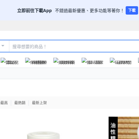
立即前往下載App
不錯過最新優惠、更多功能等著你！
下載
嬰幼兒
保健醫療
美妝保養
個人清潔
玩具休閒
格最高
最熱銷
最新上架