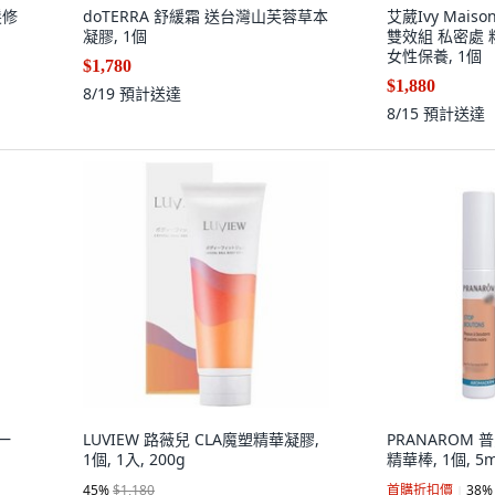
髮修
doTERRA 舒緩霜 送台灣山芙蓉草本
艾葳Ivy Mais
凝膠, 1個
雙效組 私密處 
女性保養, 1個
$1,780
$1,880
8/19
預計送達
8/15
預計送達
 一
LUVIEW 路薇兒 CLA魔塑精華凝膠,
PRANAROM
1個, 1入, 200g
精華棒, 1個, 5m
45
%
$1,180
首購折扣價
38
%