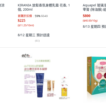
樹涼
KIRANIA 放鬆香氛身體乳霜 花香, 1
Aquapel 玻
個, 200ml
零膏 (除油膜) 組合
$800
首購折扣價
59
%
$549
$225
(
$40.00/10g
)
(
$11.25/10ml
)
8/13 星期四
預
8/12 星期三
預計送達
(
61
)