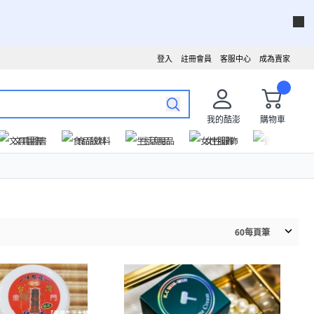
登入
註冊會員
客服中心
成為賣家
我的酷澎
購物車
文具圖書
食品飲料
生活用品
女性服飾
運動戶外
60
每頁筆