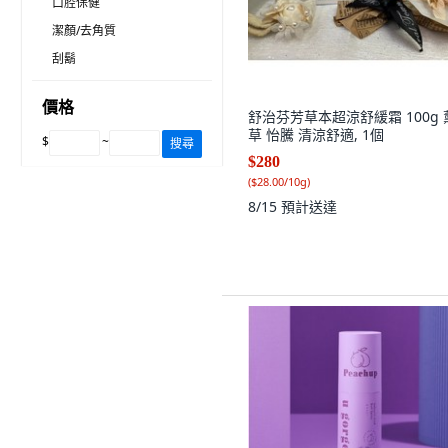
口腔保健
潔顏/去角質
刮鬍
價格
舒治芬芳草本超涼舒緩霜 100g 
草 怡騰 清涼舒適, 1個
$
~
搜尋
$280
(
$28.00/10g
)
8/15
預計送達