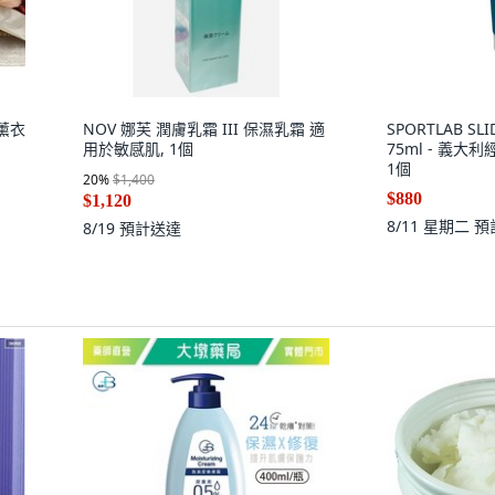
薰衣
NOV 娜芙 潤膚乳霜 III 保濕乳霜 適
SPORTLAB S
用於敏感肌, 1個
75ml - 義
1個
20
%
$1,400
$880
$1,120
8/11 星期二
預
8/19
預計送達