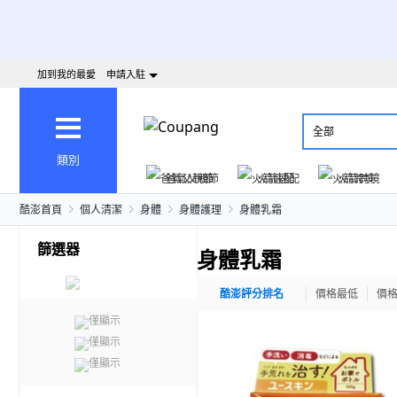
加到我的最愛
申請入駐
全部
類別
爸氣父親節
火箭速配
火箭跨境
酷澎首頁
個人清潔
身體
身體護理
身體乳霜
篩選器
身體乳霜
酷澎評分排名
價格最低
價
僅顯示
僅顯示
僅顯示