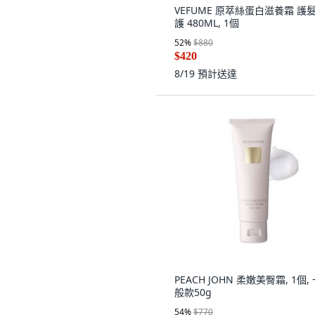
VEFUME 原萃絲蛋白滋養霜 護
護 480ML, 1個
52
%
$880
$420
8/19
預計送達
PEACH JOHN 柔嫩美臀霜, 1個,
般款50g
54
%
$770