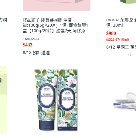
力潤
膠品鋪子 即食鮮阿膠 淨含
moraz 茉娜姿
量:100g(5g×20片), 1個, 即食鮮膠1
個, 30ml
盒【100g/20片】建議7天,阿膠添加
$980
量大於等於55%
16
%
$521
(
$326.67/10ml
)
$433
8/12 星期三
預
8/18
預計送達
(
2
)