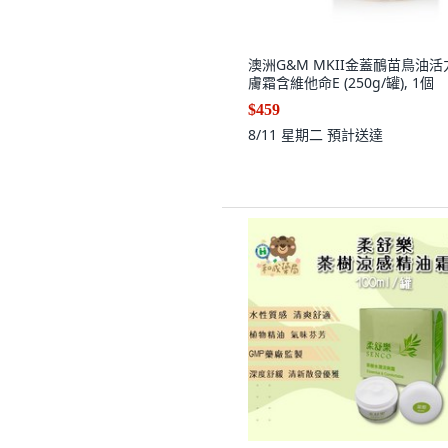
澳洲G&M MKII金蓋鴯苗鳥油活
膚霜含維他命E (250g/罐), 1個
$459
8/11 星期二
預計送達