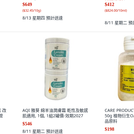
$649
$412
(
$32.45/10g
)
(
$824.00/10ml
)
8/13 星期四
預計送達
8/11 星期二
預
 改
AQI 雅葵 綿羊油潤膚霜 乾性及敏感
CARE PROD
管
肌適用, 1個, 1組2罐價-效期2027
50g 植物衍生O
品原料
$546
$198
8/11 星期二
預計送達