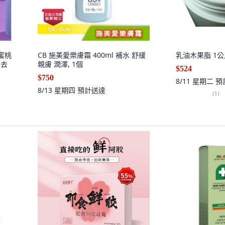
 蜜桃
CB 施美愛樂膚霜 400ml 補水 舒緩
乳油木果脂 1公斤
 去
親膚 潤澤, 1個
$524
$750
8/11 星期二
預
8/13 星期四
預計送達
(
1
)