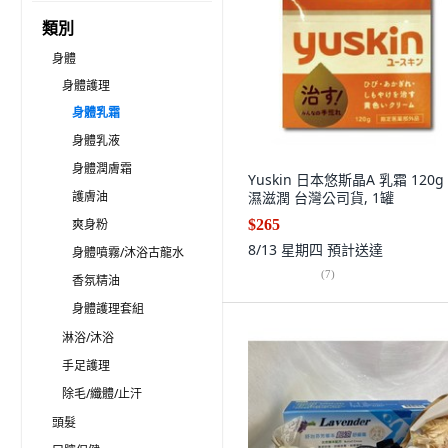
類別
身體
身體護理
身體乳霜
身體乳液
身體潤膚霜
Yuskin 日本悠斯晶A 乳霜 120g
護膚油
濕滋潤 台灣公司貨, 1罐
爽身粉
$265
8/13 星期四
預計送達
身體噴霧/沐浴古龍水
(
7
)
香氛精油
身體護理套組
淋浴/沐浴
手足護理
除毛/纖體/止汗
頭髮