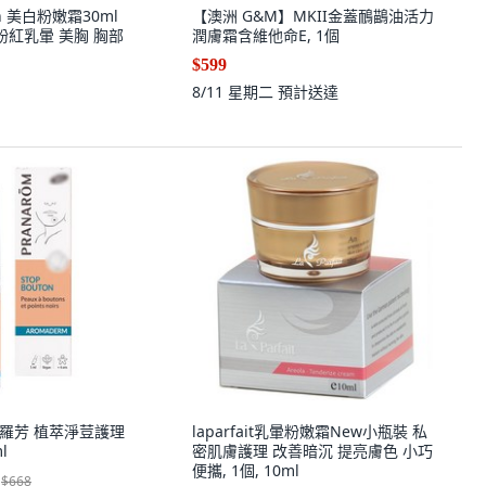
on 美白粉嫩霜30ml
【澳洲 G&M】MKII金蓋鴯鶓油活力
粉紅乳暈 美胸 胸部
潤膚霜含維他命E, 1個
$599
8/11 星期二
預計送達
 普羅芳 植萃淨荳護理
laparfait乳暈粉嫩霜New小瓶裝 私
l
密肌膚護理 改善暗沉 提亮膚色 小巧
便攜, 1個, 10ml
$668