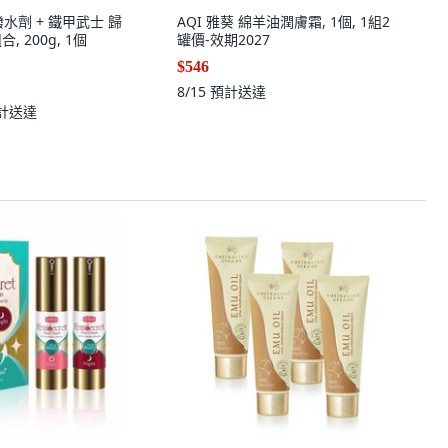
璃潑水劑 + 鐵甲武士 歸
AQI 雅葵 綿羊油潤膚霜, 1個, 1組2
, 200g, 1個
罐價-效期2027
$546
8/15
預計送達
計送達