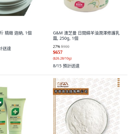
 精緻 迦納, 1個
G&M 澳芝曼 日間綿羊油潤澤修護乳
霜, 250g, 1個
27
%
$900
計送達
$657
(
$26.28/10g
)
8/15
預計送達