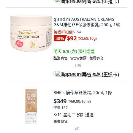
满 $1,500 再省 $75 (王道卡)
g and m AUSTRALIAN CREAMS
G&M維他命E保濕修復乳, 250g, 1罐
首購折扣價
$154
$92
40
%
(
$3.68/10g
)
明天 8/8 (六)
預計送達
酷澎直售 ∙ WOW免運 ∙ 免費退貨
(
18
)
满 $1,500 再省 $75 (王道卡)
BHK's 筋骨草舒緩霜, 50ml, 1條
$349
(
$69.80/10ml
)
運費 $67
8/11 星期二
預計送達
免費退貨
(
8
)