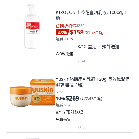
KIROCOS 山茶花豐潤乳液, 1000g, 1
瓶
首購折扣價
$282
$158
43
%
(
$1.58/10g
)
運費 $195
8/12 星期三
預計送達
WOW免運
(
344
)
Yuskin悠斯晶A 乳霜 120g 長效滋潤保
濕調理霜, 1罐
$299
$269
10
%
(
$22.42/10g
)
運費 $67
8/15
預計送達
免費退貨
(
18
)