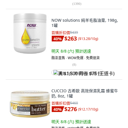
(
1390
)
NOW solutions 純羊毛脂油膏, 198g,
1罐
首購折扣價
$439
$263
40
%
(
$13.28/10g
)
明天 8/8 (六)
預計送達
酷澎直售 ∙ WOW免運 ∙ 免費退貨
(
8
)
满 $1,500 再省 $75 (王道卡)
CUCCIO 古希歐 高效保濕乳霜 蜂蜜牛
奶, 8oz, 1罐
首購折扣價
$460
$276
40
%
(
$12.17/10g
)
明天 8/8 (六)
預計送達