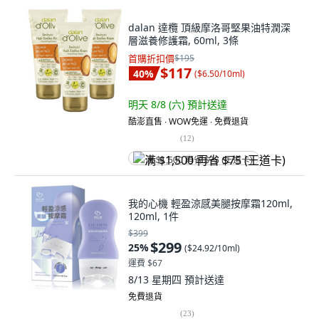
dalan 達欖 頂級摩洛哥堅果油特潤深
層滋養修護霜, 60ml, 3條
首購折扣價
$195
$117
40
%
(
$6.50/10ml
)
明天 8/8 (六)
預計送達
酷澎直售 ∙ WOW免運 ∙ 免費退貨
(
12
)
满 $1,500 再省 $75 (王道卡)
我的心機 輕盈涼感美腿按摩霜120ml,
120ml, 1件
$399
$299
25
%
(
$24.92/10ml
)
運費 $67
8/13 星期四
預計送達
免費退貨
(
23
)