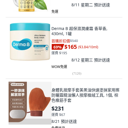
8/11 星期二
預計送達
免運
Derma B 超保濕潤膚霜 香草香,
430ml, 1罐
首購折扣價
$540
$165
69
%
(
$3.84/10ml
)
運費 $195
8/12 星期三
預計送達
WOW免運
(
7120
)
身體乳按摩手套美黑油快速塗抹家用擦
防曬霜精油懶人按摩植絨工具, 1個, 棕
色橡筋手套
$231
運費 $67
8/21
預計送達