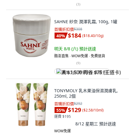
(
3
)
SAHNE 紗奈 潤澤乳霜, 100g, 1罐
首購折扣價
$308
$184
40
%
(
$18.40/10g
)
明天 8/8 (六)
預計送達
酷澎直售 ∙ WOW免運 ∙ 免費退貨
(
9
)
满 $1,500 再省 $75 (王道卡)
TONYMOLY 乳木果油保濕潤膚乳,
250ml, 2個
首購折扣價
$292
$129
55
%
(
$2.58/10ml
)
運費 $195
8/12 星期三
預計送達
WOW免運