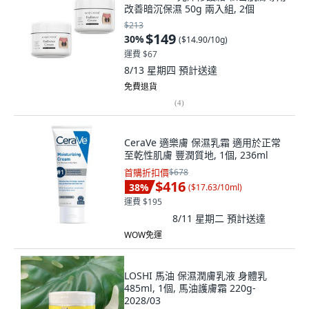
改善暗沉保濕 50g 兩入組, 2個
$213
$149
30
%
(
$14.90/10g
)
運費 $67
8/13 星期四
預計送達
免費退貨
(
4
)
CeraVe 適樂膚 保濕乳霜 適用於正常
至乾性肌膚 豐潤質地, 1個, 236ml
首購折扣價
$678
$416
38
%
(
$17.63/10ml
)
運費 $195
8/11 星期二
預計送達
WOW免運
LOSHI 馬油 保濕潤膚乳液 身體乳
485ml, 1個, 馬油護膚霜 220g-
2028/03