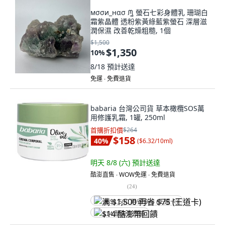
мσσи_нασ ᙏ̤̫͚ 螢石七彩身體乳 珊瑚白
霜紫晶體 透粉紫黃綠藍紫螢石 深層滋
潤保濕 改善乾燥粗糙, 1個
$1,500
$1,350
10
%
8/18
預計送達
免運 ∙ 免費退貨
babaria 台灣公司貨 草本橄欖SOS萬
用修護乳霜, 1罐, 250ml
首購折扣價
$264
$158
40
%
(
$6.32/10ml
)
明天 8/8 (六)
預計送達
酷澎直售 ∙ WOW免運 ∙ 免費退貨
(
24
)
满 $1,500 再省 $75 (王道卡)
$14 酷澎幣回饋