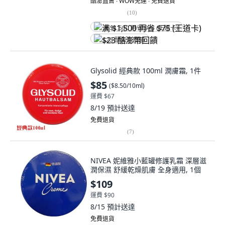
酷澎直售 ∙ WOW免運 ∙ 免費退貨
(
10
)
满 $1,500 再省 $75 (王道卡)
$23 酷澎幣回饋
Glysolid 經典款 100ml 潤膚霜, 1件
$85
(
$8.50/10ml
)
運費 $67
8/19
預計送達
免費退貨
(
7
)
NIVEA 妮維雅小藍罐修護乳霜 深層滋
潤保濕 舒緩乾燥肌膚 全身適用, 1個
$109
運費 $90
8/15
預計送達
免費退貨