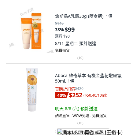
悠斯晶A乳霜30g (隨身瓶), 1個
$149
$99
33
%
運費 $90
8/11 星期二
預計送達
免費退貨
(
10
)
Aboca 維奇草本 有機金盞花嫩膚霜,
50ml, 1條
首購折扣價
$420
$252
40
%
(
$50.40/10ml
)
明天 8/8 (六)
預計送達
酷澎直售 ∙ WOW免運 ∙ 免費退貨
(
16
)
满 $1,500 再省 $75 (王道卡)