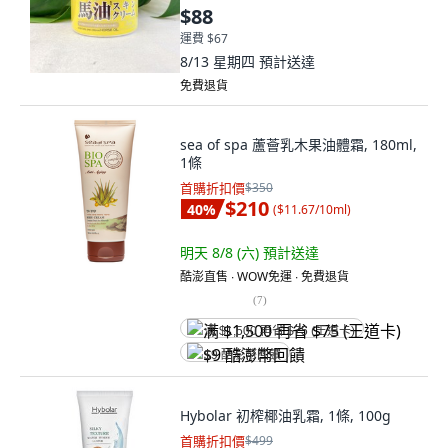
$88
運費 $67
8/13 星期四
預計送達
免費退貨
sea of spa 蘆薈乳木果油體霜, 180ml,
1條
首購折扣價
$350
$210
40
%
(
$11.67/10ml
)
明天 8/8 (六)
預計送達
酷澎直售 ∙ WOW免運 ∙ 免費退貨
(
7
)
满 $1,500 再省 $75 (王道卡)
$9 酷澎幣回饋
Hybolar 初榨椰油乳霜, 1條, 100g
首購折扣價
$499