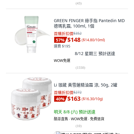
(
43
)
GREEN FINGER 綠手指 Pantedin MD
德瑪乳霜, 100ml, 1個
首購折扣價
$352
$148
57
%
(
$14.80/10ml
)
運費 $195
8/12 星期三
預計送達
WOW免運
(
1550
)
Li 珈葳 黃雪蓮精油霜 涼, 50g, 2罐
首購折扣價
$272
$163
40
%
(
$16.30/10g
)
明天 8/8 (六)
預計送達
酷澎直售 ∙ WOW免運 ∙ 免費退貨
(
10
)