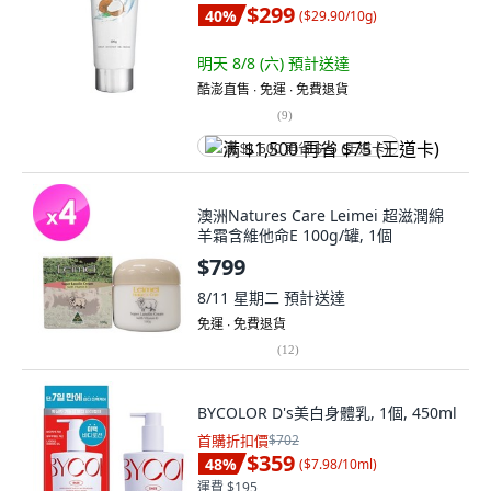
$299
40
%
(
$29.90/10g
)
明天 8/8 (六)
預計送達
酷澎直售 ∙ 免運 ∙ 免費退貨
(
9
)
满 $1,500 再省 $75 (王道卡)
澳洲Natures Care Leimei 超滋潤綿
羊霜含維他命E 100g/罐, 1個
$799
8/11 星期二
預計送達
免運 ∙ 免費退貨
(
12
)
BYCOLOR D's美白身體乳, 1個, 450ml
首購折扣價
$702
$359
48
%
(
$7.98/10ml
)
運費 $195