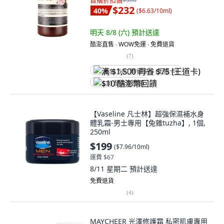
首購折扣價
$232
40
%
(
$6.63/10ml
)
明天 8/8 (六)
預計送達
酷澎直售 ∙ WOW免運 ∙ 免費退貨
(
7
)
满 $1,500 再省 $75 (王道卡)
$10 酷澎幣回饋
【Vaseline 凡士林】超強保濕補水身
體乳霜-男士專用【兔雜tuzha】, 1個,
250ml
$199
(
$7.96/10ml
)
運費 $67
8/11 星期二
預計送達
免費退貨
(
4
)
MAYCHEER 光澤修護霜 私密肌膚專用