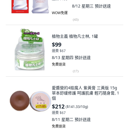
8/12 星期三
預計送達
WOW免運
(
43
)
植物主義 植物凡士林, 1罐
$99
運費 $67
8/13 星期四
預計送達
免費退貨
(
17
)
愛醬營的4娃魔人 紫黃膏 三黃版 15g
草本舒緩修護 呵護肌膚 輕巧隨身膏, 1
個
$212
(
$141.33/10g
)
運費 $67
8/11 星期二
預計送達
免費退貨