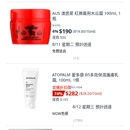
AUS 澳思萊 紅牌萬用木瓜霜 100ml, 1
瓶
$199
$190
4
%
(
$19.00/10ml
)
運費 $90
8/11 星期二
預計送達
免費退貨
(
15
)
ATOPALM 愛多康 B5多效保濕護膚乳
霜, 100ml, 1條
首購折扣價
$1,104
$282
74
%
(
$28.20/10ml
)
運費 $195
8/12 星期三
預計送達
WOW免運
(
2789
)