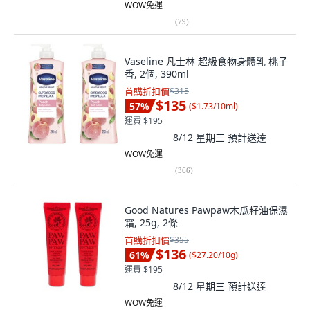
WOW免運
(
79
)
Vaseline 凡士林 超級食物身體乳 桃子
香, 2個, 390ml
首購折扣價
$315
$135
57
%
(
$1.73/10ml
)
運費 $195
8/12 星期三
預計送達
WOW免運
(
366
)
Good Natures Pawpaw木瓜籽油保濕
霜, 25g, 2條
首購折扣價
$355
$136
61
%
(
$27.20/10g
)
運費 $195
8/12 星期三
預計送達
WOW免運