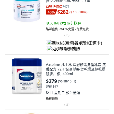
pH5.5身體乳霜, 400ml, 1罐
首購折扣價
$471
$282
40
%
(
$7.05/10ml
)
明天 8/8 (六)
預計送達
酷澎直售 ∙ WOW免運 ∙ 免費退貨
(
15
)
满 $1,500 再省 $75 (王道卡)
$26 酷澎幣回饋
Vaseline 凡士林 深層修護身體乳霜 無
香配方 72H 保濕 適用於乾燥至極乾燥
肌膚, 1個, 400ml
$279
(
$6.98/10ml
)
運費 $67
8/11 星期二
預計送達
免費退貨
(
13
)