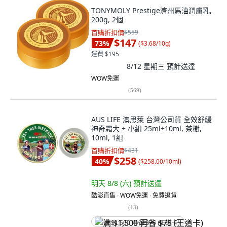
TONYMOLY Prestige濟州馬油潤膚乳,
200g, 2個
首購折扣價
$559
$147
73
%
(
$3.68/10g
)
運費 $195
8/12 星期三
預計送達
WOW免運
(
569
)
AUS LIFE 澳思萊 台灣公司貨 全效舒緩
神奇霜大 + 小組 25ml+10ml, 茶樹,
10ml, 1組
首購折扣價
$431
$258
40
%
(
$258.00/10ml
)
明天 8/8 (六)
預計送達
酷澎直售 ∙ WOW免運 ∙ 免費退貨
(
13
)
满 $1,500 再省 $75 (王道卡)