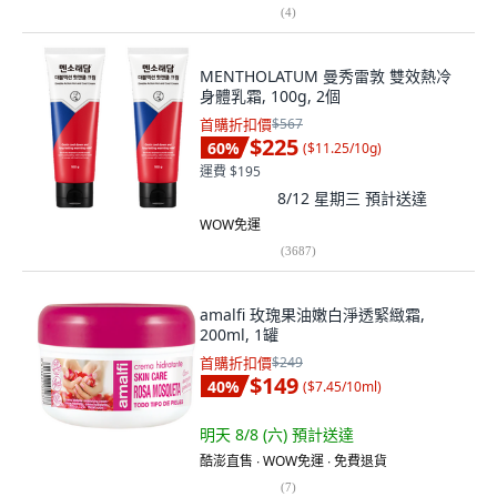
(
4
)
MENTHOLATUM 曼秀雷敦 雙效熱冷
身體乳霜, 100g, 2個
首購折扣價
$567
$225
60
%
(
$11.25/10g
)
運費 $195
8/12 星期三
預計送達
WOW免運
(
3687
)
amalfi 玫瑰果油嫩白淨透緊緻霜,
200ml, 1罐
首購折扣價
$249
$149
40
%
(
$7.45/10ml
)
明天 8/8 (六)
預計送達
酷澎直售 ∙ WOW免運 ∙ 免費退貨
(
7
)