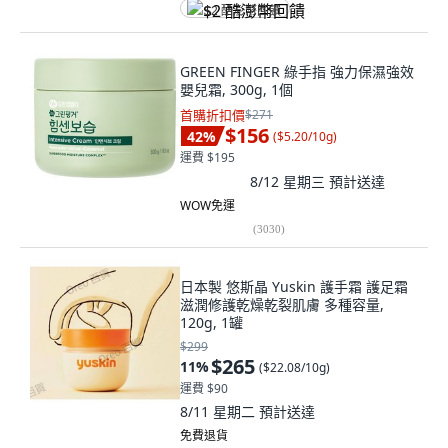
$2 酷澎幣回饋
GREEN FINGER 綠手指 強力保濕強效
嬰兒霜, 300g, 1個
首購折扣價
$271
$156
42
%
(
$5.20/10g
)
運費 $195
8/12 星期三
預計送達
WOW免運
(
3030
)
日本製 悠斯晶 Yuskin 護手霜 護足霜
滋潤修護乾燥乾裂肌膚 多種容量,
120g, 1罐
$299
$265
11
%
(
$22.08/10g
)
運費 $90
8/11 星期二
預計送達
免費退貨