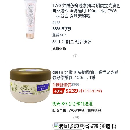
TWG 煙酰胺身體素顏霜 瞬間提亮膚色
自然遮瑕 全身適用 100g, 1個, TWG
一抹就白 身體素顏霜
$128
$79
38
%
運費 $67
8/11 星期二
預計送達
免費退貨
(
1
)
dalan 達欖 頂級橄欖油專業手足身體
強效修護霜, 150ml, 1罐
首購折扣價
$399
$239
40
%
(
$15.93/10ml
)
明天 8/8 (六)
預計送達
酷澎直售 ∙ WOW免運 ∙ 免費退貨
(
10
)
满 $1,500 再省 $75 (王道卡)