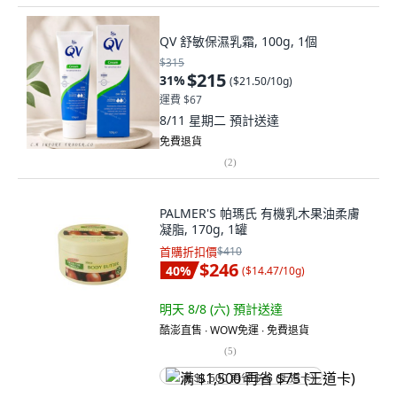
QV 舒敏保濕乳霜, 100g, 1個
$315
$215
31
%
(
$21.50/10g
)
運費 $67
8/11 星期二
預計送達
免費退貨
(
2
)
PALMER'S 帕瑪氏 有機乳木果油柔膚
凝脂, 170g, 1罐
首購折扣價
$410
$246
40
%
(
$14.47/10g
)
明天 8/8 (六)
預計送達
酷澎直售 ∙ WOW免運 ∙ 免費退貨
(
5
)
满 $1,500 再省 $75 (王道卡)