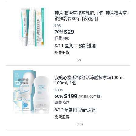
臻羞 積雪草復顏乳霜, 1個, 臻羞積雪草
復顏乳霜30g【夜晚用】
$98
$29
70
%
運費 $90
8/11 星期二
預計送達
免費退貨
(
2
)
我的心機 肩頸舒活涼感按摩霜100ml,
100ml, 1個
$399
$199
50
%
(
$199.00/1個
)
運費 $67
8/13 星期四
預計送達
免費退貨
(
16
)