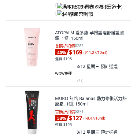
满 $1,500 再省 $75 (王道卡)
$4 酷澎幣回饋
ATOPALM 愛多康 孕婦護理舒緩護腿
霜, 1條, 150ml
首購折扣價
$283
$169
40
%
(
$11.27/10ml
)
運費 $195
8/12 星期三
預計送達
WOW免運
(
51
)
MURO 無路 Balanas 動力修復活力熱
感霜, 1個, 150ml
首購折扣價
$271
$127
53
%
(
$8.47/10ml
)
運費 $195
8/12 星期三
預計送達