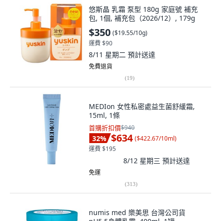
悠斯晶 乳霜 泵型 180g 家庭號 補充
包, 1個, 補充包（2026/12）, 179g
$350
(
$19.55/10g
)
運費 $90
8/11 星期二
預計送達
免費退貨
(
19
)
MEDIon 女性私密處益生菌舒緩霜,
15ml, 1條
首購折扣價
$940
$634
32
%
(
$422.67/10ml
)
運費 $195
8/12 星期三
預計送達
免運
(
313
)
numis med 樂美思 台灣公司貨