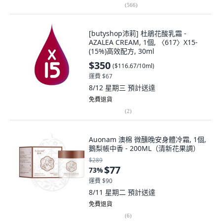
(
566
)
[butyshop沛莉] 杜鵑花酸乳霜 -
AZALEA CREAM, 1個, 〈617〉X15-
(15%)高效配方, 30ml
$350
(
$116.67/10ml
)
運費 $67
8/12 星期三
預計送達
免費退貨
(
2
)
Auonam 澳棉 微醺晚安身體冷霜, 1個,
鵝梨帳中香 - 200ML（清新花果調）
$289
$77
73
%
運費 $90
8/11 星期二
預計送達
免費退貨
(
6
)