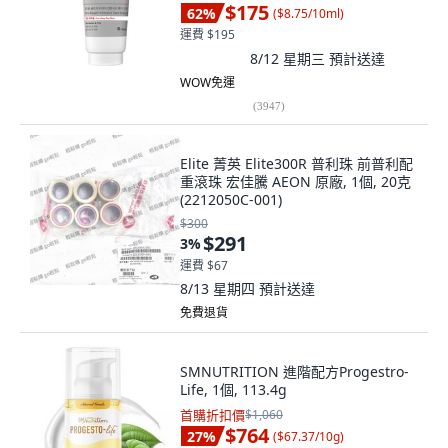
$175
62
%
(
$8.75/10ml
)
運費 $195
8/12 星期三
預計送達
WOW免運
(
3947
)
Elite 菁英 Elite300R 普利珠 前普利配
重滾珠 宏佳騰 AEON 原廠, 1個, 20克
(2212050C-001)
$300
$291
3
%
運費 $67
8/13 星期四
預計送達
免費退貨
SMNUTRITION 進階配方Progestro-
Life, 1個, 113.4g
首購折扣價
$1,060
$764
27
%
(
$67.37/10g
)