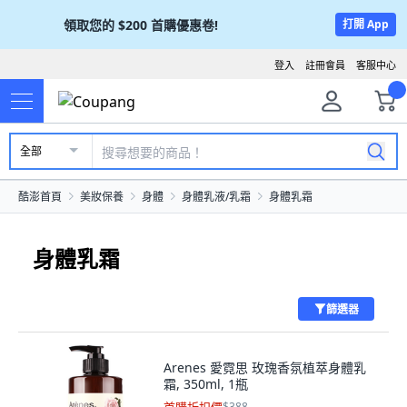
領取您的
$200
首購優惠卷!
打開 App
登入
註冊會員
客服中心
全部
酷澎首頁
美妝保養
身體
身體乳液/乳霜
身體乳霜
身體乳霜
篩選器
Arenes 愛霓思 玫瑰香氛植萃身體乳
霜, 350ml, 1瓶
$388