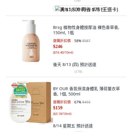
(
16
)
满 $1,500 再省 $75 (王道卡)
Brsg 植物性身體按摩油 裸色香草香,
150ml, 1瓶
首購折扣價
58
%
$587
$246
(
$16.40/10ml
)
後天 8/13 (四)
預計送達
(
178
)
BY OUR 香氛保濕身體乳 薄荷薰衣草
香, 1個, 500ml
首購折扣價
67
%
$493
$159
(
$3.18/10ml
)
8/14 星期五
預計送達