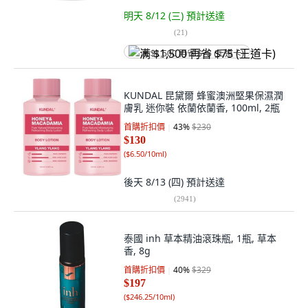
明天 8/12 (三)
預計送達
(
21
)
满 $1,500 再省 $75 (王道卡)
KUNDAL 昆黛爾 蜂蜜澳洲堅果保濕潤
膚乳 迷你裝 依蘭依蘭香, 100ml, 2瓶
首購折扣價
43
%
$230
$130
(
$6.50/10ml
)
後天 8/13 (四)
預計送達
(
2941
)
泰國 inh 草本精油滾珠瓶, 1瓶, 草本
香, 8g
首購折扣價
40
%
$329
$197
(
$246.25/10ml
)