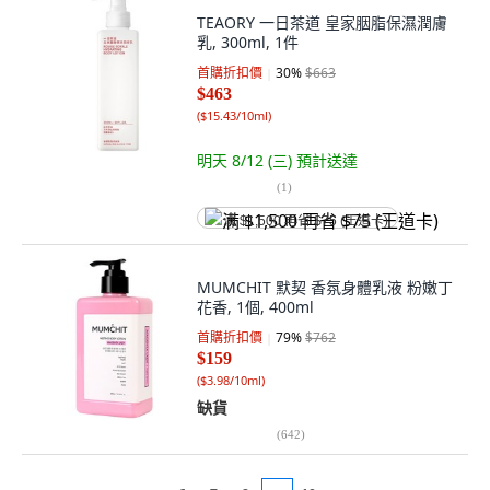
TEAORY 一日茶道 皇家胭脂保濕潤膚
乳, 300ml, 1件
首購折扣價
30
%
$663
$463
(
$15.43/10ml
)
明天 8/12 (三)
預計送達
(
1
)
满 $1,500 再省 $75 (王道卡)
MUMCHIT 默契 香氛身體乳液 粉嫩丁
花香, 1個, 400ml
首購折扣價
79
%
$762
$159
(
$3.98/10ml
)
缺貨
(
642
)