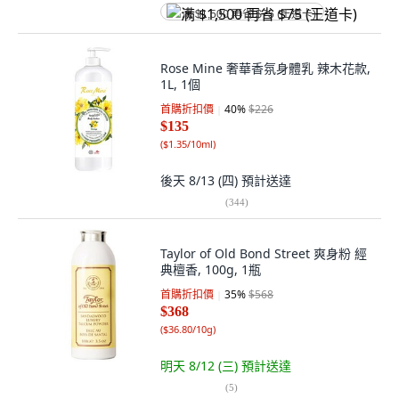
满 $1,500 再省 $75 (王道卡)
Rose Mine 奢華香氛身體乳 辣木花款,
1L, 1個
首購折扣價
40
%
$226
$135
(
$1.35/10ml
)
後天 8/13 (四)
預計送達
(
344
)
Taylor of Old Bond Street 爽身粉 經
典檀香, 100g, 1瓶
首購折扣價
35
%
$568
$368
(
$36.80/10g
)
明天 8/12 (三)
預計送達
(
5
)