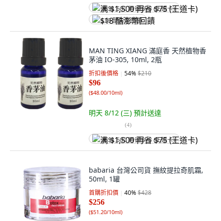
满 $1,500 再省 $75 (王道卡)
$18 酷澎幣回饋
MAN TING XIANG 滿庭香 天然植物香
茅油 IO-305, 10ml, 2瓶
折扣後價格
54
%
$210
$96
(
$48.00/10ml
)
明天 8/12 (三)
預計送達
(
4
)
满 $1,500 再省 $75 (王道卡)
babaria 台灣公司貨 撫紋提拉奇肌霜,
50ml, 1罐
首購折扣價
40
%
$428
$256
(
$51.20/10ml
)