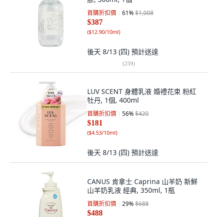
首購折扣價
61
%
$1,008
$387
(
$12.90/10ml
)
後天 8/13 (四)
預計送達
(
259
)
LUV SCENT 身體乳液 婚禮花束 粉紅
牡丹, 1個, 400ml
首購折扣價
56
%
$420
$181
(
$4.53/10ml
)
後天 8/13 (四)
預計送達
CANUS 肯拿士 Caprina 山羊奶 新鮮
山羊奶乳液 經典, 350ml, 1瓶
首購折扣價
29
%
$688
$488