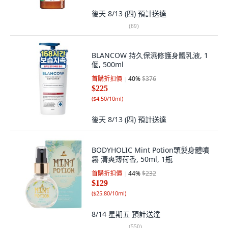
後天 8/13 (四)
預計送達
(
69
)
BLANCOW 持久保濕修護身體乳液, 1
個, 500ml
首購折扣價
40
%
$376
$225
(
$4.50/10ml
)
後天 8/13 (四)
預計送達
BODYHOLIC Mint Potion頭髮身體噴
霧 清爽薄荷香, 50ml, 1瓶
首購折扣價
44
%
$232
$129
(
$25.80/10ml
)
8/14 星期五
預計送達
(
550
)