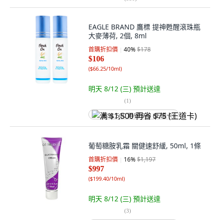
EAGLE BRAND 鷹標 提神甦醒滾珠瓶
大麥薄荷, 2個, 8ml
首購折扣價
40
%
$178
$106
(
$66.25/10ml
)
明天 8/12 (三)
預計送達
(
1
)
满 $1,500 再省 $75 (王道卡)
葡萄糖胺乳霜 關健速舒緩, 50ml, 1條
首購折扣價
16
%
$1,197
$997
(
$199.40/10ml
)
明天 8/12 (三)
預計送達
(
3
)