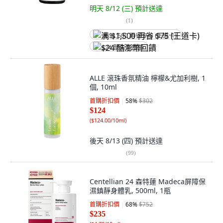
明天 8/12 (三)
預計送達
(
1
)
满 $1,500 再省 $75 (王道卡)
$24 酷澎幣回饋
ALLE 滾珠香氛精油 檸檬&尤加利樹, 1
個, 10ml
首購折扣價
58
%
$302
$124
(
$124.00/10ml
)
後天 8/13 (四)
預計送達
(
99
)
Centellian 24 森特蓮 Madeca屏障保
濕鎮靜身體乳, 500ml, 1瓶
首購折扣價
68
%
$752
$235