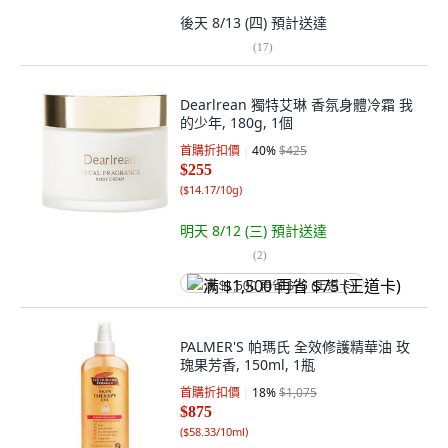
後天 8/13 (四)
預計送達
(
17
)
Dearlrean 獨特艾琳 香氛身體冷霜 我
的少年, 180g, 1個
首購折扣價
40
%
$425
$255
(
$14.17/10g
)
明天 8/12 (三)
預計送達
(
2
)
满 $1,500 再省 $75 (王道卡)
PALMER'S 帕瑪氏 全效修護精華油 玫
瑰果芳香, 150ml, 1瓶
首購折扣價
18
%
$1,075
$875
(
$58.33/10ml
)