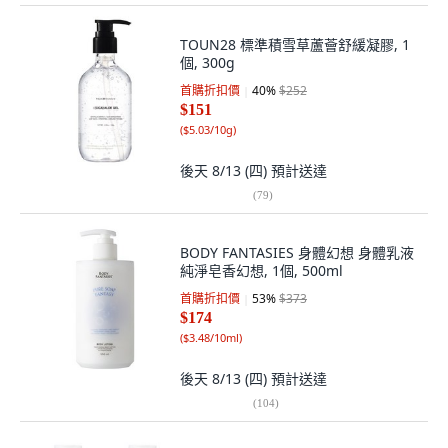
TOUN28 標準積雪草蘆薈舒緩凝膠, 1
個, 300g
首購折扣價
40
%
$252
$151
(
$5.03/10g
)
後天 8/13 (四)
預計送達
(
79
)
BODY FANTASIES 身體幻想 身體乳液
純淨皂香幻想, 1個, 500ml
首購折扣價
53
%
$373
$174
(
$3.48/10ml
)
後天 8/13 (四)
預計送達
(
104
)