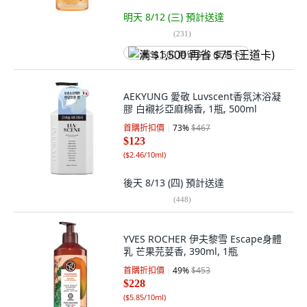
明天 8/12 (三)
預計送達
(
231
)
满 $1,500 再省 $75 (王道卡)
AEKYUNG 愛敬 Luvscent香氛沐浴凝
膠 白襯衫亞麻棉香, 1瓶, 500ml
首購折扣價
73
%
$467
$123
(
$2.46/10ml
)
後天 8/13 (四)
預計送達
(
448
)
YVES ROCHER 伊夫黎雪 Escape身體
乳 芒果芫荽香, 390ml, 1瓶
首購折扣價
49
%
$453
$228
(
$5.85/10ml
)