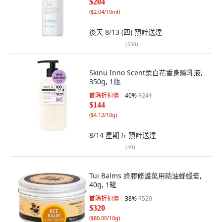
$204
(
$2.04/10ml
)
後天 8/13 (四)
預計送達
(
538
)
Skinu Inno Scent柔白花香身體乳液,
350g, 1瓶
首購折扣價
40
%
$241
$144
(
$4.12/10g
)
8/14 星期五
預計送達
(
40
)
Tui Balms 蜂膠修護萬用精油蜂蠟膏,
40g, 1罐
首購折扣價
38
%
$520
$320
(
$80.00/10g
)