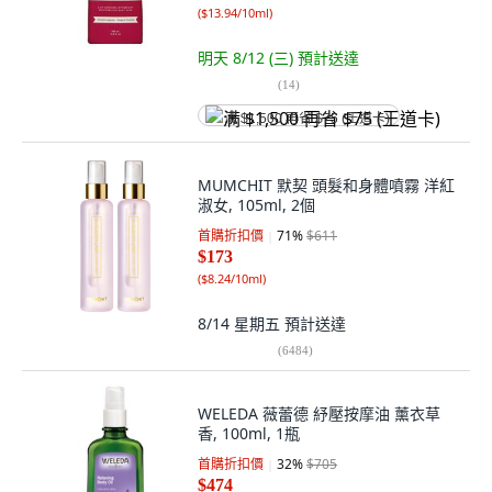
(
$13.94/10ml
)
明天 8/12 (三)
預計送達
(
14
)
满 $1,500 再省 $75 (王道卡)
MUMCHIT 默契 頭髮和身體噴霧 洋紅
淑女, 105ml, 2個
首購折扣價
71
%
$611
$173
(
$8.24/10ml
)
8/14 星期五
預計送達
(
6484
)
WELEDA 薇蕾德 紓壓按摩油 薰衣草
香, 100ml, 1瓶
首購折扣價
32
%
$705
$474