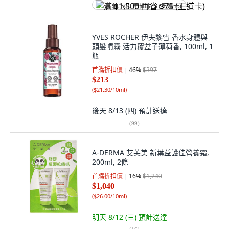
满 $1,500 再省 $75 (王道卡)
YVES ROCHER 伊夫黎雪 香水身體與
頭髮噴霧 活力覆盆子薄荷香, 100ml, 1
瓶
首購折扣價
46
%
$397
$213
(
$21.30/10ml
)
後天 8/13 (四)
預計送達
(
99
)
A-DERMA 艾芙美 新葉益護佳營養霜,
200ml, 2條
首購折扣價
16
%
$1,240
$1,040
(
$26.00/10ml
)
明天 8/12 (三)
預計送達