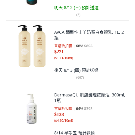
明天 8/12 (三)
預計送達
(
2
)
AVCA 弱酸性山羊奶蛋白身體乳, 1L, 2
瓶
首購折扣價
68
%
$693
$221
(
$1.11/10ml
)
後天 8/13 (四)
預計送達
(
667
)
DermasaQU 肌膚護理按摩油, 300ml,
1瓶
首購折扣價
64
%
$393
$138
(
$4.60/10ml
)
8/14 星期五
預計送達