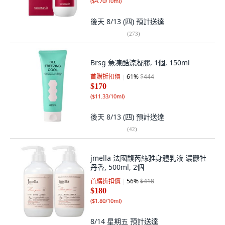
(
$4.70/10ml
)
後天 8/13 (四)
預計送達
(
273
)
Brsg 急凍酷涼凝膠, 1個, 150ml
首購折扣價
61
%
$444
$170
(
$11.33/10ml
)
後天 8/13 (四)
預計送達
(
42
)
jmella 法國馥芮絲雅身體乳液 濃鬱牡
丹香, 500ml, 2個
首購折扣價
56
%
$418
$180
(
$1.80/10ml
)
8/14 星期五
預計送達