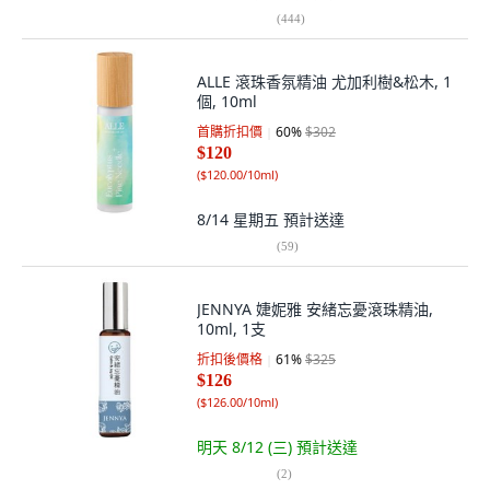
(
444
)
ALLE 滾珠香氛精油 尤加利樹&松木, 1
個, 10ml
首購折扣價
60
%
$302
$120
(
$120.00/10ml
)
8/14 星期五
預計送達
(
59
)
JENNYA 婕妮雅 安緒忘憂滾珠精油,
10ml, 1支
折扣後價格
61
%
$325
$126
(
$126.00/10ml
)
明天 8/12 (三)
預計送達
(
2
)