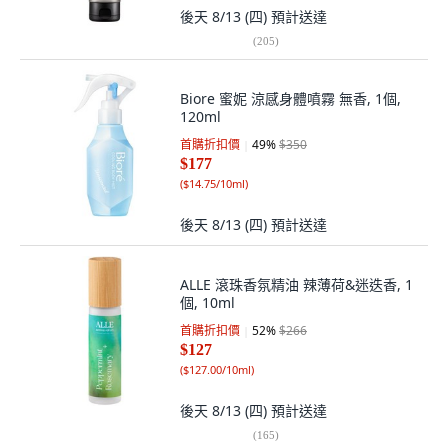
後天 8/13 (四)
預計送達
(
205
)
Biore 蜜妮 涼感身體噴霧 無香, 1個,
120ml
首購折扣價
49
%
$350
$177
(
$14.75/10ml
)
後天 8/13 (四)
預計送達
ALLE 滾珠香氛精油 辣薄荷&迷迭香, 1
個, 10ml
首購折扣價
52
%
$266
$127
(
$127.00/10ml
)
後天 8/13 (四)
預計送達
(
165
)