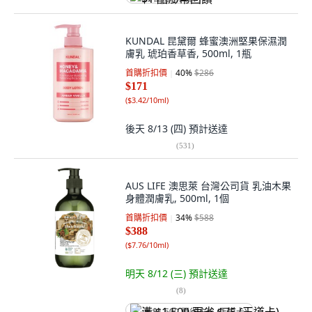
KUNDAL 昆黛爾 蜂蜜澳洲堅果保濕潤
膚乳 琥珀香草香, 500ml, 1瓶
首購折扣價
40
%
$286
$171
(
$3.42/10ml
)
後天 8/13 (四)
預計送達
(
531
)
AUS LIFE 澳思萊 台灣公司貨 乳油木果
身體潤膚乳, 500ml, 1個
首購折扣價
34
%
$588
$388
(
$7.76/10ml
)
明天 8/12 (三)
預計送達
(
8
)