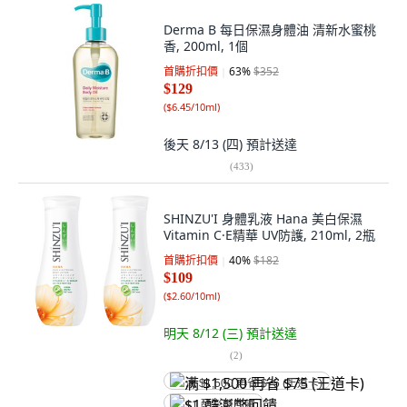
Derma B 每日保濕身體油 清新水蜜桃
香, 200ml, 1個
首購折扣價
63
%
$352
$129
(
$6.45/10ml
)
後天 8/13 (四)
預計送達
(
433
)
SHINZU'I 身體乳液 Hana 美白保濕
Vitamin C·E精華 UV防護, 210ml, 2瓶
首購折扣價
40
%
$182
$109
(
$2.60/10ml
)
明天 8/12 (三)
預計送達
(
2
)
满 $1,500 再省 $75 (王道卡)
$1 酷澎幣回饋