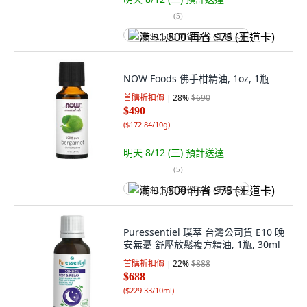
(
5
)
满 $1,500 再省 $75 (王道卡)
NOW Foods 佛手柑精油, 1oz, 1瓶
首購折扣價
28
%
$690
$490
(
$172.84/10g
)
明天 8/12 (三)
預計送達
(
5
)
满 $1,500 再省 $75 (王道卡)
Puressentiel 璞萃 台灣公司貨 E10 晚
安無憂 舒壓放鬆複方精油, 1瓶, 30ml
首購折扣價
22
%
$888
$688
(
$229.33/10ml
)