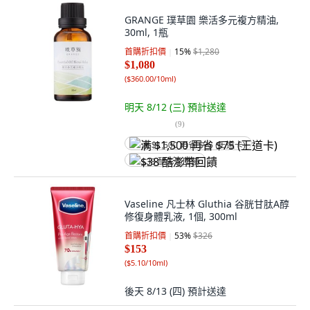
GRANGE 璞草園 樂活多元複方精油,
30ml, 1瓶
首購折扣價
15
%
$1,280
$1,080
(
$360.00/10ml
)
明天 8/12 (三)
預計送達
(
9
)
满 $1,500 再省 $75 (王道卡)
$38 酷澎幣回饋
Vaseline 凡士林 Gluthia 谷胱甘肽A醇
修復身體乳液, 1個, 300ml
首購折扣價
53
%
$326
$153
(
$5.10/10ml
)
後天 8/13 (四)
預計送達