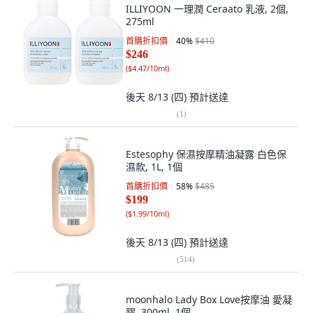
ILLIYOON 一理潤 Ceraato 乳液, 2個,
275ml
首購折扣價
40
%
$410
$246
(
$4.47/10ml
)
後天 8/13 (四)
預計送達
(
1
)
Estesophy 保濕按摩精油凝露 白色保
濕款, 1L, 1個
首購折扣價
58
%
$485
$199
(
$1.99/10ml
)
後天 8/13 (四)
預計送達
(
514
)
moonhalo Lady Box Love按摩油 愛凝
膠, 300ml, 1個