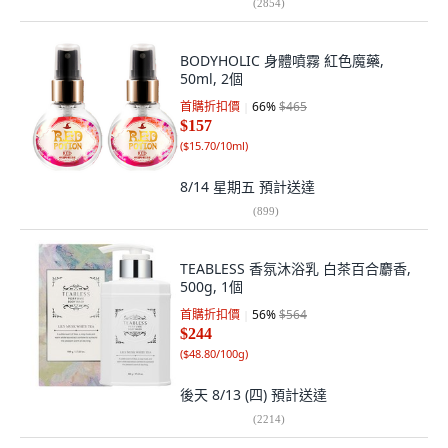
(
2854
)
BODYHOLIC 身體噴霧 紅色魔藥,
50ml, 2個
首購折扣價
66
%
$465
$157
(
$15.70/10ml
)
8/14 星期五
預計送達
(
899
)
TEABLESS 香氛沐浴乳 白茶百合麝香,
500g, 1個
首購折扣價
56
%
$564
$244
(
$48.80/100g
)
後天 8/13 (四)
預計送達
(
2214
)