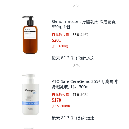
(
28
)
Skinu Innocent 身體乳液 深層麝香,
350g, 1個
首購折扣價
56
%
$467
$201
(
$5.74/10g
)
後天 8/13 (四)
預計送達
(
680
)
ATO Safe CeraGenic 365+ 肌膚屏障
身體乳液, 1個, 500ml
首購折扣價
71
%
$634
$178
(
$3.56/10ml
)
後天 8/13 (四)
預計送達