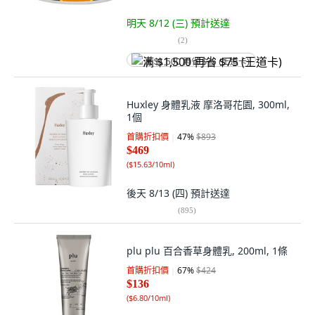
明天 8/12 (三)
預計送達
(
2
)
满 $1,500 再省 $75 (王道卡)
Huxley 身體乳液 摩洛哥花園, 300ml,
1個
首購折扣價
47
%
$893
$469
(
$15.63/10ml
)
後天 8/13 (四)
預計送達
(
895
)
plu plu 百合香草身體乳, 200ml, 1條
首購折扣價
67
%
$424
$136
(
$6.80/10ml
)