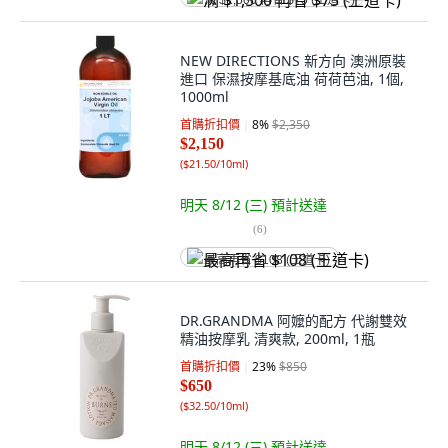
满 $1,500 再省 $75 (王道卡)
NEW DIRECTIONS 新方向 澳洲原裝
進口 保濕按摩基底油 荷荷芭油, 1個,
1000ml
首購折扣價
8
%
$2,350
$2,150
(
$21.50/10ml
)
明天 8/12 (三)
預計送達
(
6
)
最高再省 $108 (王道卡)
DR.GRANDMA 阿嬤的配方 代謝雙效
精油按摩乳 清爽款, 200ml, 1瓶
首購折扣價
23
%
$850
$650
(
$32.50/10ml
)
明天 8/12 (三)
預計送達