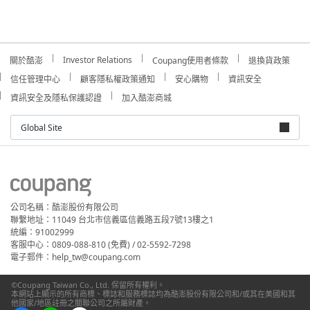
Investor Relations
關於酷澎
Coupang使用者條款
退換貨政策
信任管理中心
顧客隱私權政策通知
安心購物
資訊安全
資訊安全及隱私保護認證
加入酷澎商城
Global Site
公司名稱：酷澎股份有限公司
聯繫地址：11049 台北市信義區信義路五段7號13樓之1
統編：91002999
客服中心：0809-088-810 (免費) / 02-5592-7298
電子郵件：help_tw@coupang.com
©Coupang Taiwan Co., Ltd. 保留所有權利。
本網站上顯示的所有商標、標誌和服務標誌均為酷澎股份有限公司和/或其在美國和其
他國家/地區註冊之關聯公司之所屬財產。