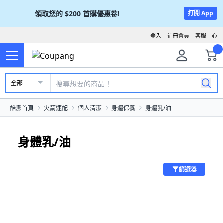
領取您的
$200
首購優惠卷!
打開 App
登入
註冊會員
客服中心
全部
酷澎首頁
火箭速配
個人清潔
身體保養
身體乳/油
身體乳/油
篩選器