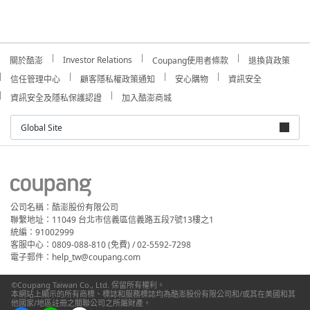
Investor Relations
關於酷澎
Coupang使用者條款
退換貨政策
信任管理中心
顧客隱私權政策通知
安心購物
資訊安全
資訊安全及隱私保護認證
加入酷澎商城
Global Site
公司名稱：酷澎股份有限公司
聯繫地址：11049 台北市信義區信義路五段7號13樓之1
統編：91002999
客服中心：0809-088-810 (免費) / 02-5592-7298
電子郵件：help_tw@coupang.com
©Coupang Taiwan Co., Ltd. 保留所有權利。
本網站上顯示的所有商標、標誌和服務標誌均為酷澎股份有限公司和/或其在美國和其
他國家/地區註冊之關聯公司之所屬財產。