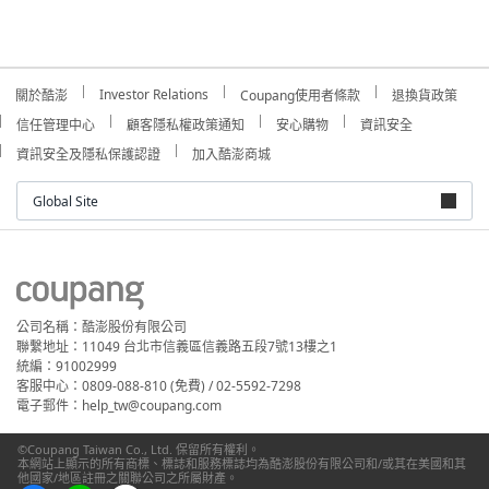
Investor Relations
關於酷澎
Coupang使用者條款
退換貨政策
信任管理中心
顧客隱私權政策通知
安心購物
資訊安全
資訊安全及隱私保護認證
加入酷澎商城
Global Site
公司名稱：酷澎股份有限公司
聯繫地址：11049 台北市信義區信義路五段7號13樓之1
統編：91002999
客服中心：0809-088-810 (免費) / 02-5592-7298
電子郵件：help_tw@coupang.com
©Coupang Taiwan Co., Ltd. 保留所有權利。
本網站上顯示的所有商標、標誌和服務標誌均為酷澎股份有限公司和/或其在美國和其
他國家/地區註冊之關聯公司之所屬財產。