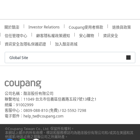
Investor Relations
關於酷澎
Coupang使用者條款
退換貨政策
信任管理中心
顧客隱私權政策通知
安心購物
資訊安全
資訊安全及隱私保護認證
加入酷澎商城
Global Site
公司名稱：酷澎股份有限公司
聯繫地址：11049 台北市信義區信義路五段7號13樓之1
統編：91002999
客服中心：0809-088-810 (免費) / 02-5592-7298
電子郵件：help_tw@coupang.com
©Coupang Taiwan Co., Ltd. 保留所有權利。
本網站上顯示的所有商標、標誌和服務標誌均為酷澎股份有限公司和/或其在美國和其
他國家/地區註冊之關聯公司之所屬財產。