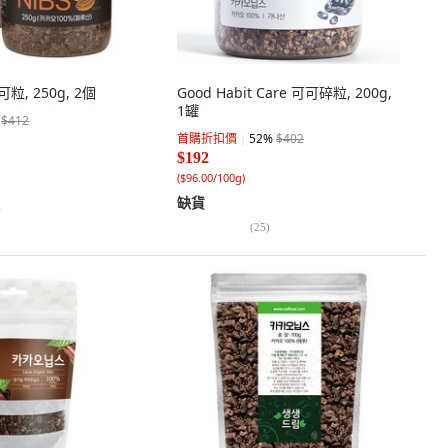
可粒, 250g, 2個
Good Habit Care 可可碎粒, 200g,
1罐
$412
首購折扣價
52
%
$402
$192
(
$96.00/100g
)
缺貨
)
(
25
)