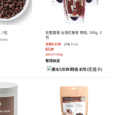
, 1包
信豐農場 台灣紅藜麥 帶殼, 200g, 3
包
$384
首購折扣價
27
%
$720
$520
(
$86.67/100g
)
暫時缺貨
满 $1,500 再省 $75 (王道卡)