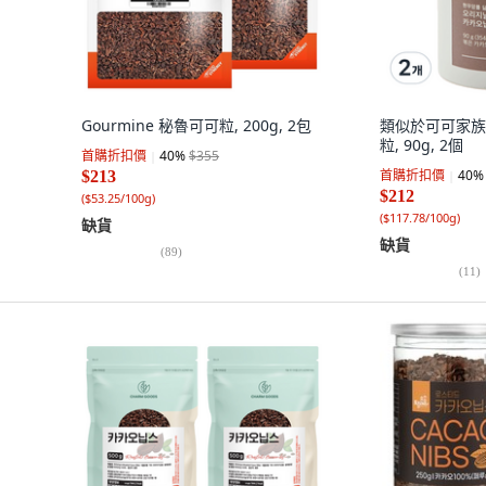
Gourmine 秘魯可可粒, 200g, 2包
類似於可可家族
粒, 90g, 2個
首購折扣價
40
%
$355
首購折扣價
40
%
$213
$212
(
$53.25/100g
)
(
$117.78/100g
)
缺貨
缺貨
(
89
)
(
11
)