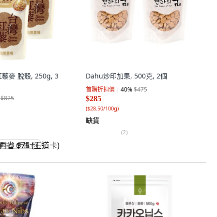
麥 脫殼, 250g, 3
Dahu炒印加果, 500克, 2個
首購折扣價
40
%
$475
$825
$285
(
$28.50/100g
)
缺貨
(
2
)
省 $75 (王道卡)