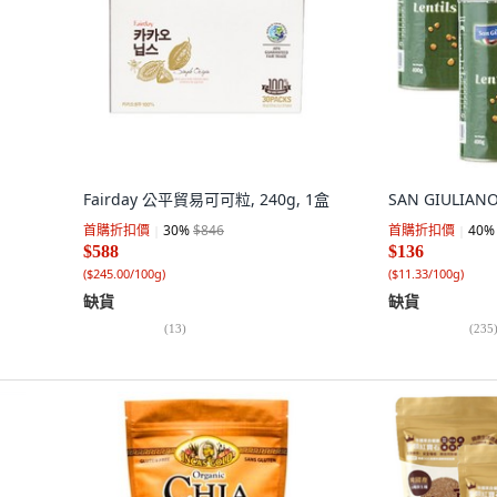
Fairday 公平貿易可可粒, 240g, 1盒
SAN GIULIANO
首購折扣價
30
%
$846
首購折扣價
40
%
$588
$136
(
$245.00/100g
)
(
$11.33/100g
)
缺貨
缺貨
(
13
)
(
235