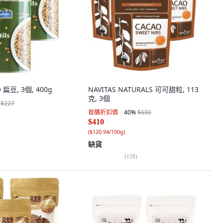
 扁豆, 3個, 400g
NAVITAS NATURALS 可可甜粒, 113
克, 3個
$227
首購折扣價
40
%
$690
$410
(
$120.94/100g
)
缺貨
)
(
158
)