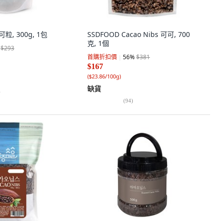
可粒, 300g, 1包
SSDFOOD Cacao Nibs 可可, 700
克, 1個
$293
首購折扣價
56
%
$381
$167
(
$23.86/100g
)
缺貨
)
(
94
)