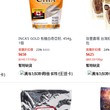
INCA'S GOLD 有機白奇亞籽, 454g,
信豐農場 台灣紅藜
1個
包
首購折扣價
23
%
$850
首購折扣價
24
%
$650
$625
(
$143.17/100g
)
(
$83.33/100g
)
暫時缺貨
暫時缺貨
满 $1,500 再省 $75 (王道卡)
满 $1,500 再