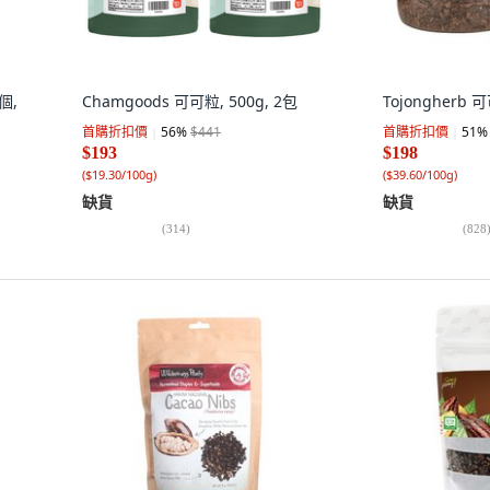
1個,
Chamgoods 可可粒, 500g, 2包
Tojongherb 可
首購折扣價
56
%
$441
首購折扣價
51
%
$193
$198
(
$19.30/100g
)
(
$39.60/100g
)
缺貨
缺貨
(
314
)
(
828