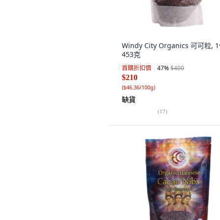
Windy City Organics 可可粒, 
453克
首購折扣價
47
%
$400
$210
(
$46.36/100g
)
缺貨
(
17
)