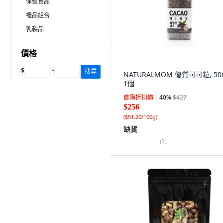
保健食品
禮品組合
乳製品
價格
$
~
搜尋
NATURALMOM 優質可可粒, 50
1個
首購折扣價
40
%
$427
$256
(
$51.20/100g
)
缺貨
(
2
)