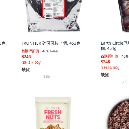
0克,
FRONTIER 碎可可粒, 1個, 453克
Earth Circ
個, 454g
首購折扣價
46
%
$460
首購折扣價
46
%
$246
$246
(
$54.31/100g
)
(
$54.19/100g
)
缺貨
缺貨
(
148
)
(
15
)