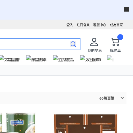
登入
註冊會員
客服中心
成為賣家
我的酷澎
購物車
文具圖書
食品飲料
生活用品
女性服飾
運動戶外
60
每頁筆