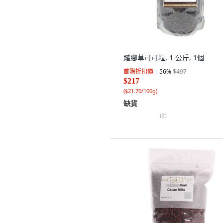
踏腳草可可粒, 1 公斤, 1個
首購折扣價
56
%
$497
$217
(
$21.70/100g
)
缺貨
(
2
)