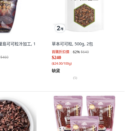
le巴厘島可可粒冷加工, 1
草本可可粒, 500g, 2包
首購折扣價
62
%
$640
$460
$240
(
$24.00/100g
)
缺貨
(
5
)