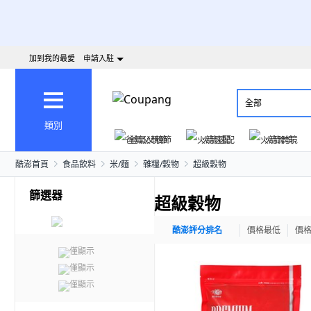
加到我的最愛
申請入駐
全部
類別
爸氣父親節
火箭速配
火箭跨境
酷澎首頁
食品飲料
米/麵
雜糧/穀物
超級穀物
篩選器
超級穀物
酷澎評分排名
價格最低
價
僅顯示
僅顯示
僅顯示