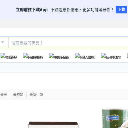
立即前往下載App
不錯過最新優惠、更多功能等著你！
下載
嬰幼兒
保健醫療
美妝保養
個人清潔
玩具休閒
格最高
最熱銷
最新上架