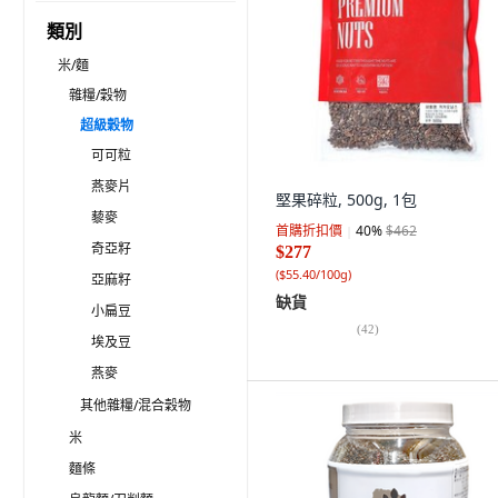
類別
米/麵
雜糧/穀物
超級穀物
可可粒
燕麥片
堅果碎粒, 500g, 1包
藜麥
首購折扣價
40
%
$462
奇亞籽
$277
(
$55.40/100g
)
亞麻籽
缺貨
小扁豆
(
42
)
埃及豆
燕麥
其他雜糧/混合穀物
米
麵條