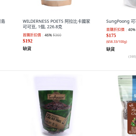
厘島
WILDERNESS POETS 阿拉比卡國家
SungPoong 可
可可豆, 1個, 226.8克
首購折扣價
40
%
首購折扣價
46
%
$360
$175
$192
(
$58.33/100g
)
缺貨
缺貨
(
160