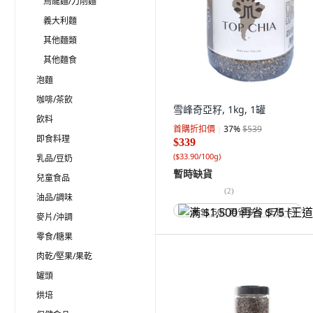
烏龍麵/刀削麵
義大利麵
其他麵類
其他麵食
泡麵
咖啡/茶飲
雪峰奇亞籽, 1kg, 1罐
飲料
首購折扣價
37
%
$539
即食料理
$339
(
$33.90/100g
)
乳品/豆奶
暫時缺貨
兒童食品
(
2
)
油品/調味
满 $1,500 再省 $75 (王道卡)
麥片/沖調
零食/糖果
肉乾/堅果/果乾
罐頭
烘培