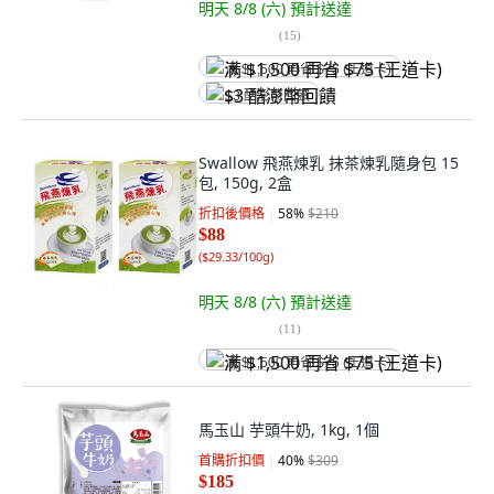
明天 8/8 (六)
預計送達
(
15
)
满 $1,500 再省 $75 (王道卡)
$3 酷澎幣回饋
Swallow 飛燕煉乳 抹茶煉乳隨身包 15
包, 150g, 2盒
折扣後價格
58
%
$210
$88
(
$29.33/100g
)
明天 8/8 (六)
預計送達
(
11
)
满 $1,500 再省 $75 (王道卡)
馬玉山 芋頭牛奶, 1kg, 1個
首購折扣價
40
%
$309
$185