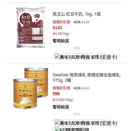
馬玉山 紅豆牛奶, 1kg, 1個
首購折扣價
40
%
$239
$143
(
$1.43/10g
)
暫時缺貨
(
16
)
满 $1,500 再省 $75 (王道卡)
Swallow 飛燕煉乳 焦糖加糖全脂煉乳,
375g, 2罐
首購折扣價
40
%
$151
$90
(
$12.00/100g
)
暫時缺貨
(
14
)
满 $1,500 再省 $75 (王道卡)
$2 酷澎幣回饋