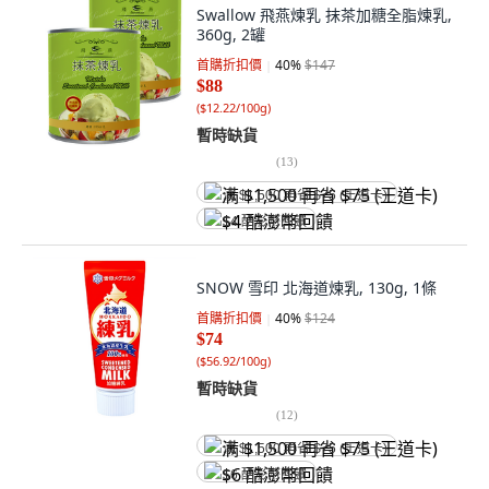
Swallow 飛燕煉乳 抹茶加糖全脂煉乳,
360g, 2罐
首購折扣價
40
%
$147
$88
(
$12.22/100g
)
暫時缺貨
(
13
)
满 $1,500 再省 $75 (王道卡)
$4 酷澎幣回饋
SNOW 雪印 北海道煉乳, 130g, 1條
首購折扣價
40
%
$124
$74
(
$56.92/100g
)
暫時缺貨
(
12
)
满 $1,500 再省 $75 (王道卡)
$6 酷澎幣回饋