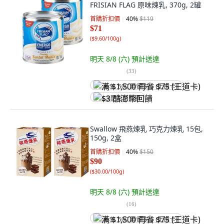
FRISIAN FLAG 原味煉乳, 370g, 2罐
首購折扣價
40
%
$119
$71
(
$9.60/100g
)
明天 8/8 (六)
預計送達
(
33
)
满 $1,500 再省 $75 (王道卡)
$3 酷澎幣回饋
Swallow 飛燕煉乳 巧克力煉乳 15包,
150g, 2盒
首購折扣價
40
%
$150
$90
(
$30.00/100g
)
明天 8/8 (六)
預計送達
(
16
)
满 $1,500 再省 $75 (王道卡)