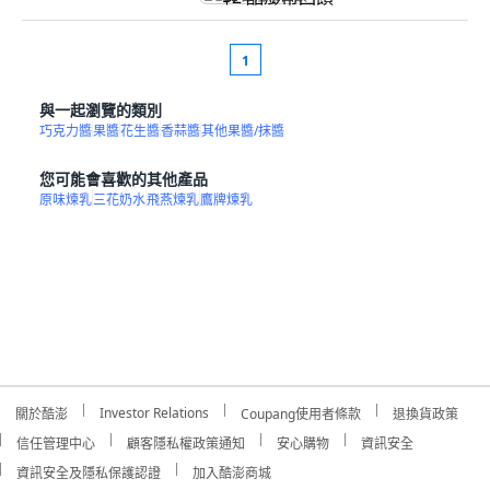
1
與一起瀏覽的類別
巧克力醬
果醬
花生醬
香蒜醬
其他果醬/抹醬
您可能會喜歡的其他產品
原味煉乳
三花奶水
飛燕煉乳
鷹牌煉乳
Investor Relations
關於酷澎
Coupang使用者條款
退換貨政策
信任管理中心
顧客隱私權政策通知
安心購物
資訊安全
資訊安全及隱私保護認證
加入酷澎商城