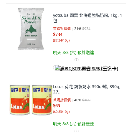
yotsuba 四葉 北海道脫脂奶粉, 1kg, 1
包
首購折扣價
21
%
$934
$734
(
$7.34/10g
)
明天 8/8 (六)
預計送達
(
3
)
满 $1,500 再省 $75 (王道卡)
Lotus 荷花 調製奶水 390g/罐, 390g,
2入
首購折扣價
40
%
$109
$65
(
$0.83/10g
)
明天 8/8 (六)
預計送達
(
2
)