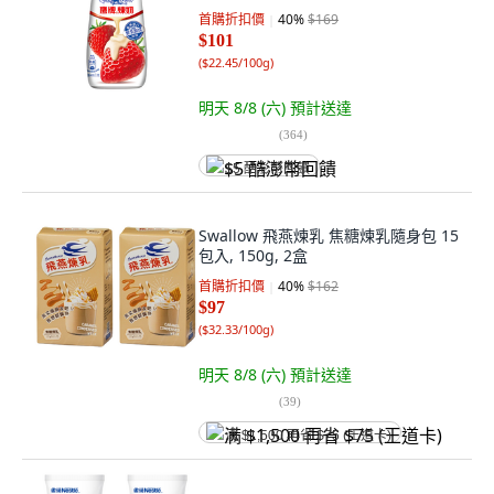
首購折扣價
40
%
$169
$101
(
$22.45/100g
)
明天 8/8 (六)
預計送達
(
364
)
$5 酷澎幣回饋
Swallow 飛燕煉乳 焦糖煉乳隨身包 15
包入, 150g, 2盒
首購折扣價
40
%
$162
$97
(
$32.33/100g
)
明天 8/8 (六)
預計送達
(
39
)
满 $1,500 再省 $75 (王道卡)