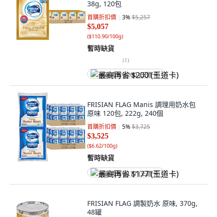
38g, 120包
首購折扣價
3
%
$5,257
$5,057
(
$110.90/100g
)
暫時缺貨
(
1
)
最高再省 $200 (王道卡)
FRISIAN FLAG Manis 調理用奶水包
原味 120包, 222g, 240個
首購折扣價
5
%
$3,725
$3,525
(
$6.62/100g
)
暫時缺貨
最高再省 $177 (王道卡)
FRISIAN FLAG 調製奶水 原味, 370g,
48罐