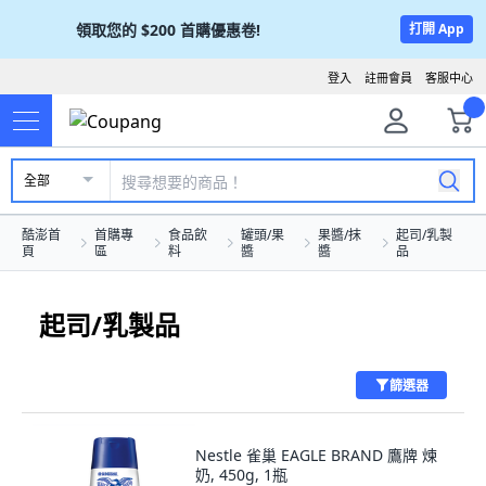
領取您的
$200
首購優惠卷!
打開 App
登入
註冊會員
客服中心
全部
酷澎首
首購專
食品飲
罐頭/果
果醬/抹
起司/乳製
頁
區
料
醬
醬
品
起司/乳製品
篩選器
Nestle 雀巢 EAGLE BRAND 鷹牌 煉
奶, 450g, 1瓶