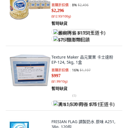
首購折扣價
8
%
$2,496
$2,296
(
$12.93/100g
)
暫時缺貨
最高再省 $115 (王道卡)
$75 酷澎幣回饋
Texture Maker 品元實業 卡士達粉
EP-124, 5kg, 1盒
首購折扣價
16
%
$1,197
$997
(
$1.99/10g
)
暫時缺貨
(
1
)
满 $1,500 再省 $75 (王道卡)
FRISIAN FLAG 調製奶水 原味 A251,
38g, 120包