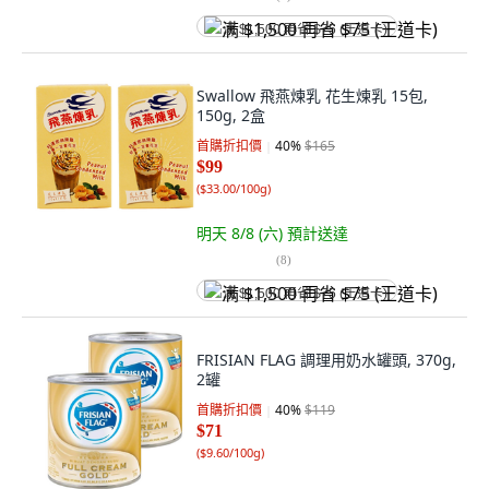
满 $1,500 再省 $75 (王道卡)
Swallow 飛燕煉乳 花生煉乳 15包,
150g, 2盒
首購折扣價
40
%
$165
$99
(
$33.00/100g
)
明天 8/8 (六)
預計送達
(
8
)
满 $1,500 再省 $75 (王道卡)
FRISIAN FLAG 調理用奶水罐頭, 370g,
2罐
首購折扣價
40
%
$119
$71
(
$9.60/100g
)