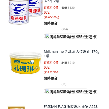
375g, 2罐
首購折扣價
40
%
$120
$72
(
$9.60/100g
)
暫時缺貨
(
504
)
满 $1,500 再省 $75 (王道卡)
Milkmarrine 乳瑪琳 人造奶油, 170g,
1罐
首購折扣價
84
%
$210
$32
(
$18.82/100g
)
暫時缺貨
(
19
)
满 $1,500 再省 $75 (王道卡)
FRISIAN FLAG 調製奶水 原味 A253,