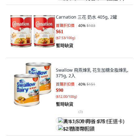
Carnation 三花 奶水 405g, 2罐
首購折扣價
40
%
$103
$61
(
$7.53/100g
)
暫時缺貨
Swallow 飛燕煉乳 花生加糖全脂煉乳,
375g, 2入
首購折扣價
40
%
$151
$90
(
$12.00/100g
)
暫時缺貨
(
3
)
满 $1,500 再省 $75 (王道卡)
$2 酷澎幣回饋