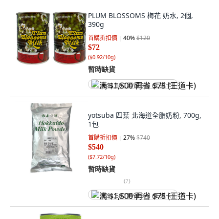
PLUM BLOSSOMS 梅花 奶水, 2個,
390g
首購折扣價
40
%
$120
$72
(
$0.92/10g
)
暫時缺貨
满 $1,500 再省 $75 (王道卡)
yotsuba 四葉 北海道全脂奶粉, 700g,
1包
首購折扣價
27
%
$740
$540
(
$7.72/10g
)
暫時缺貨
(
7
)
满 $1,500 再省 $75 (王道卡)