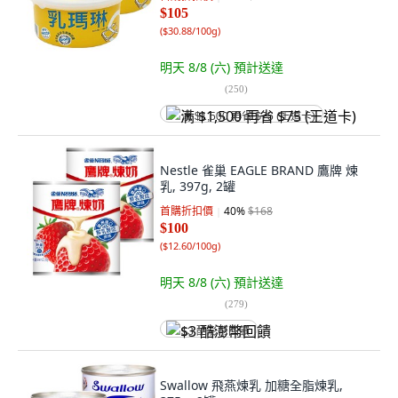
$105
(
$30.88/100g
)
明天 8/8 (六)
預計送達
(
250
)
满 $1,500 再省 $75 (王道卡)
Nestle 雀巢 EAGLE BRAND 鷹牌 煉
乳, 397g, 2罐
首購折扣價
40
%
$168
$100
(
$12.60/100g
)
明天 8/8 (六)
預計送達
(
279
)
$3 酷澎幣回饋
Swallow 飛燕煉乳 加糖全脂煉乳,