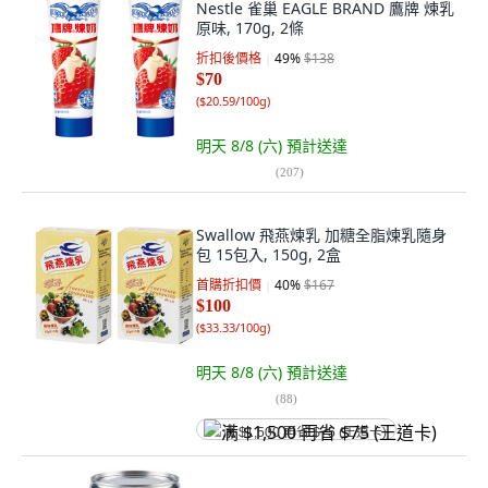
Nestle 雀巢 EAGLE BRAND 鷹牌 煉乳
原味, 170g, 2條
折扣後價格
49
%
$138
$70
(
$20.59/100g
)
明天 8/8 (六)
預計送達
(
207
)
Swallow 飛燕煉乳 加糖全脂煉乳隨身
包 15包入, 150g, 2盒
首購折扣價
40
%
$167
$100
(
$33.33/100g
)
明天 8/8 (六)
預計送達
(
88
)
满 $1,500 再省 $75 (王道卡)