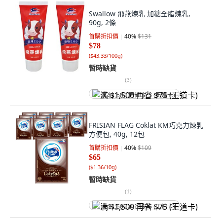
Swallow 飛燕煉乳 加糖全脂煉乳,
90g, 2條
首購折扣價
40
%
$131
$78
(
$43.33/100g
)
暫時缺貨
(
3
)
满 $1,500 再省 $75 (王道卡)
FRISIAN FLAG Coklat KM巧克力煉乳
方便包, 40g, 12包
首購折扣價
40
%
$109
$65
(
$1.36/10g
)
暫時缺貨
(
1
)
满 $1,500 再省 $75 (王道卡)