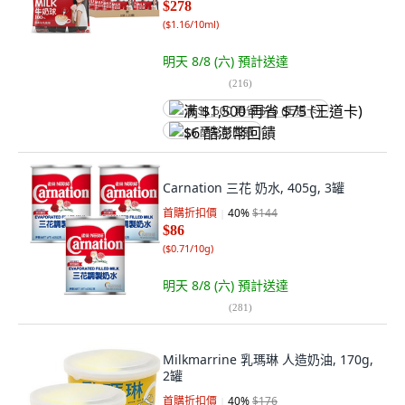
$278
(
$1.16/10ml
)
明天 8/8 (六)
預計送達
(
216
)
满 $1,500 再省 $75 (王道卡)
$6 酷澎幣回饋
Carnation 三花 奶水, 405g, 3罐
首購折扣價
40
%
$144
$86
(
$0.71/10g
)
明天 8/8 (六)
預計送達
(
281
)
Milkmarrine 乳瑪琳 人造奶油, 170g,
2罐
首購折扣價
40
%
$176