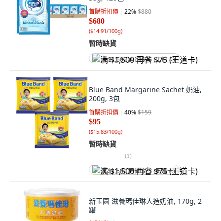
首購折扣價
22
%
$880
$680
(
$14.91/100g
)
暫時缺貨
满 $1,500 再省 $75 (王道卡)
Blue Band Margarine Sachet 奶油,
200g, 3包
首購折扣價
40
%
$159
$95
(
$15.83/100g
)
暫時缺貨
(
1
)
满 $1,500 再省 $75 (王道卡)
新玉園 滋養瑪佳琳人造奶油, 170g, 2
罐