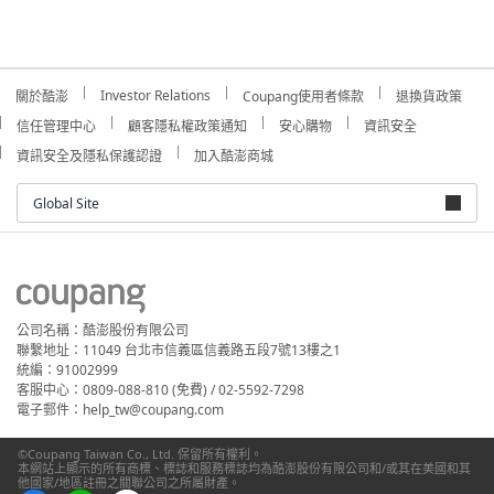
Investor Relations
關於酷澎
Coupang使用者條款
退換貨政策
信任管理中心
顧客隱私權政策通知
安心購物
資訊安全
資訊安全及隱私保護認證
加入酷澎商城
Global Site
公司名稱：酷澎股份有限公司
聯繫地址：11049 台北市信義區信義路五段7號13樓之1
統編：91002999
客服中心：0809-088-810 (免費) / 02-5592-7298
電子郵件：help_tw@coupang.com
©Coupang Taiwan Co., Ltd. 保留所有權利。
本網站上顯示的所有商標、標誌和服務標誌均為酷澎股份有限公司和/或其在美國和其
他國家/地區註冊之關聯公司之所屬財產。