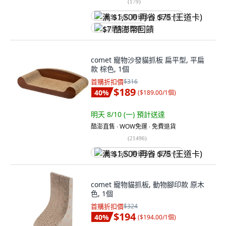
(
179
)
满 $1,500 再省 $75 (王道卡)
$7 酷澎幣回饋
comet 寵物沙發貓抓板 扁平型, 平扁
款 棕色, 1個
首購折扣價
$316
$189
40
%
(
$189.00/1個
)
明天 8/10 (一)
預計送達
酷澎直售 ∙ WOW免運 ∙ 免費退貨
(
21496
)
满 $1,500 再省 $75 (王道卡)
comet 寵物貓抓板, 動物腳印款 原木
色, 1個
首購折扣價
$324
$194
40
%
(
$194.00/1個
)