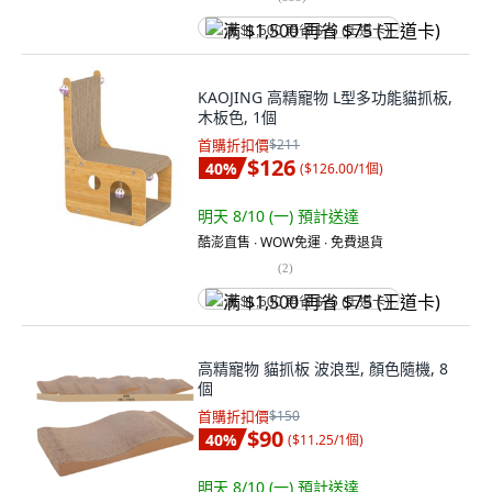
满 $1,500 再省 $75 (王道卡)
KAOJING 高精寵物 L型多功能貓抓板,
木板色, 1個
首購折扣價
$211
$126
40
%
(
$126.00/1個
)
明天 8/10 (一)
預計送達
酷澎直售 ∙ WOW免運 ∙ 免費退貨
(
2
)
满 $1,500 再省 $75 (王道卡)
高精寵物 貓抓板 波浪型, 顏色隨機, 8
個
首購折扣價
$150
$90
40
%
(
$11.25/1個
)
明天 8/10 (一)
預計送達