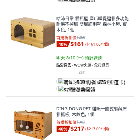
咕沛日常 貓抓屋 磨爪睡覺逗貓多功能
耐磨不掉屑 雙層貓別墅 森林小屋, 實
木色, 1個
首購折扣價
$269
$161
40
%
(
$161.00/1個
)
明天 8/10 (一)
預計送達
酷澎直售 ∙ WOW免運 ∙ 免費退貨
(
24
)
满 $1,500 再省 $75 (王道卡)
$7 酷澎幣回饋
DING DONG PET 貓咪一體式躲藏屋
貓抓板, 木紋色, 1個
首購折扣價
$363
$217
40
%
(
$217.00/1個
)