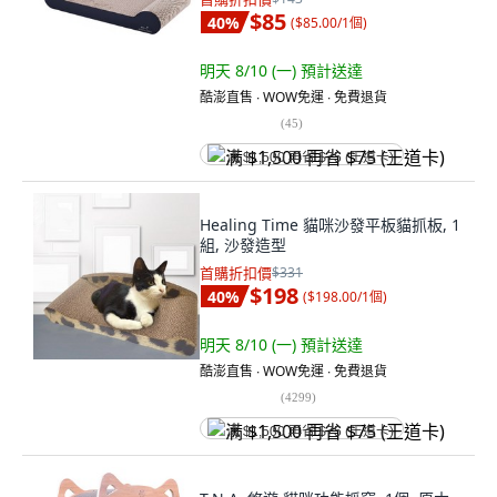
$85
40
%
(
$85.00/1個
)
明天 8/10 (一)
預計送達
酷澎直售 ∙ WOW免運 ∙ 免費退貨
(
45
)
满 $1,500 再省 $75 (王道卡)
Healing Time 貓咪沙發平板貓抓板, 1
組, 沙發造型
首購折扣價
$331
$198
40
%
(
$198.00/1個
)
明天 8/10 (一)
預計送達
酷澎直售 ∙ WOW免運 ∙ 免費退貨
(
4299
)
满 $1,500 再省 $75 (王道卡)