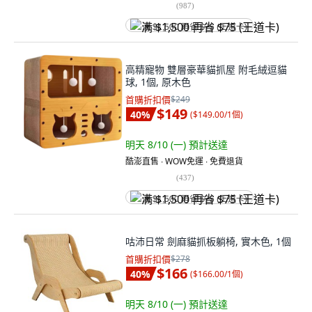
(
987
)
满 $1,500 再省 $75 (王道卡)
高精寵物 雙層豪華貓抓屋 附毛絨逗貓
球, 1個, 原木色
首購折扣價
$249
$149
40
%
(
$149.00/1個
)
明天 8/10 (一)
預計送達
酷澎直售 ∙ WOW免運 ∙ 免費退貨
(
437
)
满 $1,500 再省 $75 (王道卡)
咕沛日常 劍麻貓抓板躺椅, 實木色, 1個
首購折扣價
$278
$166
40
%
(
$166.00/1個
)
明天 8/10 (一)
預計送達