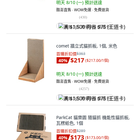
明天 8/10 (一)
預計送達
酷澎直售 ∙ WOW免運 ∙ 免費退貨
(
430
)
满 $1,500 再省 $75 (王道卡)
comet 牆立式貓抓板, 1個, 米色
首購折扣價
$363
$217
40
%
(
$217.00/1個
)
明天 8/10 (一)
預計送達
酷澎直售 ∙ WOW免運 ∙ 免費退貨
(
4257
)
满 $1,500 再省 $75 (王道卡)
ParkCat 貓樂園 隨貓抓 機能性貓抓板,
瓦楞紙色, 1個
首購折扣價
$289
$173
40
%
(
$173.00/1個
)