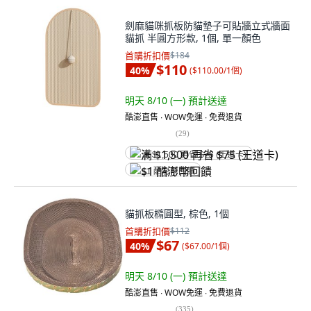
劍麻貓咪抓板防貓墊子可貼牆立式牆面
貓抓 半圓方形款, 1個, 單一顏色
首購折扣價
$184
$110
40
%
(
$110.00/1個
)
明天 8/10 (一)
預計送達
酷澎直售 ∙ WOW免運 ∙ 免費退貨
(
29
)
满 $1,500 再省 $75 (王道卡)
$1 酷澎幣回饋
貓抓板橢圓型, 棕色, 1個
首購折扣價
$112
$67
40
%
(
$67.00/1個
)
明天 8/10 (一)
預計送達
酷澎直售 ∙ WOW免運 ∙ 免費退貨
(
335
)