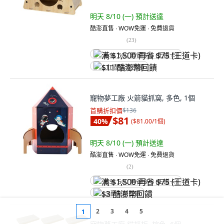
明天 8/10 (一)
預計送達
酷澎直售 ∙ WOW免運 ∙ 免費退貨
(
23
)
满 $1,500 再省 $75 (王道卡)
$11 酷澎幣回饋
寵物夢工廠 火箭貓抓窩, 多色, 1個
首購折扣價
$136
$81
40
%
(
$81.00/1個
)
明天 8/10 (一)
預計送達
酷澎直售 ∙ WOW免運 ∙ 免費退貨
(
2
)
满 $1,500 再省 $75 (王道卡)
$3 酷澎幣回饋
2
3
4
5
1