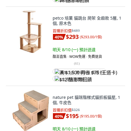
$8 酷澎幣回饋
petco 培菓 貓跳台 爬架 全麻款 5層, 1
個, 原木色
首購折扣價
$489
$293
40
%
(
$293.00/1個
)
明天 8/10 (一)
預計送達
酷澎直售 ∙ WOW免運 ∙ 免費退貨
(
61
)
满 $1,500 再省 $75 (王道卡)
$12 酷澎幣回饋
nature pet 貓咪階梯式貓抓板貓屋, 1
個, 牛皮色
首購折扣價
$326
$195
40
%
(
$195.00/1個
)
明天 8/10 (一)
預計送達