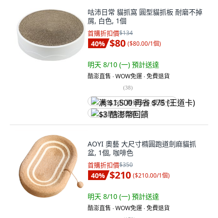
咕沛日常 貓抓窩 圓型貓抓板 耐磨不掉
屑, 白色, 1個
首購折扣價
$134
$80
40
%
(
$80.00/1個
)
明天 8/10 (一)
預計送達
酷澎直售 ∙ WOW免運 ∙ 免費退貨
(
38
)
满 $1,500 再省 $75 (王道卡)
$3 酷澎幣回饋
AOYI 奧藝 大尺寸橢圓跑道劍麻貓抓
盆, 1個, 咖啡色
首購折扣價
$350
$210
40
%
(
$210.00/1個
)
明天 8/10 (一)
預計送達
酷澎直售 ∙ WOW免運 ∙ 免費退貨