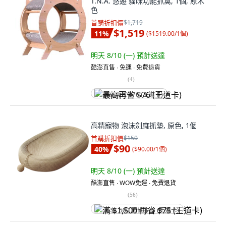
T.N.A. 悠遊 貓咪功能抓窩, 1個, 原木
色
首購折扣價
$1,719
$1,519
11
%
(
$1519.00/1個
)
明天 8/10 (一)
預計送達
酷澎直售 ∙ 免運 ∙ 免費退貨
(
4
)
最高再省 $76 (王道卡)
高精寵物 泡沫劍麻抓墊, 原色, 1個
首購折扣價
$150
$90
40
%
(
$90.00/1個
)
明天 8/10 (一)
預計送達
酷澎直售 ∙ WOW免運 ∙ 免費退貨
(
56
)
满 $1,500 再省 $75 (王道卡)