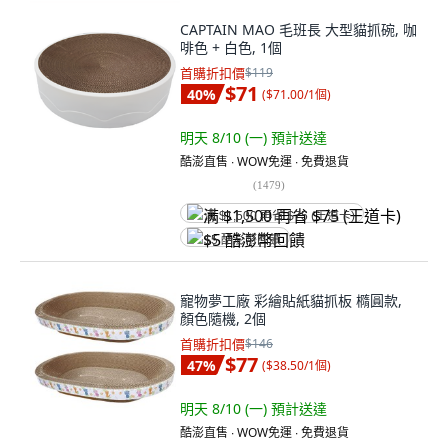
CAPTAIN MAO 毛班長 大型貓抓碗, 咖
啡色 + 白色, 1個
首購折扣價
$119
$71
40
%
(
$71.00/1個
)
明天 8/10 (一)
預計送達
酷澎直售 ∙ WOW免運 ∙ 免費退貨
(
1479
)
满 $1,500 再省 $75 (王道卡)
$5 酷澎幣回饋
寵物夢工廠 彩繪貼紙貓抓板 橢圓款,
顏色隨機, 2個
首購折扣價
$146
$77
47
%
(
$38.50/1個
)
明天 8/10 (一)
預計送達
酷澎直售 ∙ WOW免運 ∙ 免費退貨