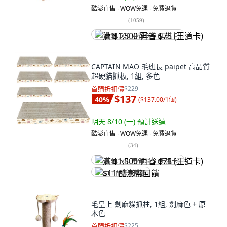
酷澎直售 ∙ WOW免運 ∙ 免費退貨
(
1059
)
满 $1,500 再省 $75 (王道卡)
CAPTAIN MAO 毛班長 paipet 高品質
超硬貓抓板, 1組, 多色
首購折扣價
$229
$137
40
%
(
$137.00/1個
)
明天 8/10 (一)
預計送達
酷澎直售 ∙ WOW免運 ∙ 免費退貨
(
34
)
满 $1,500 再省 $75 (王道卡)
$11 酷澎幣回饋
毛皇上 劍麻貓抓柱, 1組, 劍麻色 + 原
木色
首購折扣價
$225