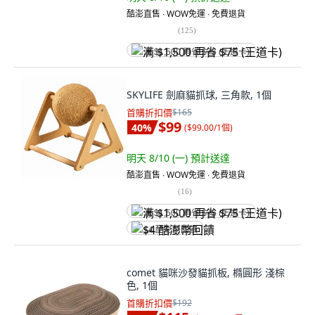
酷澎直售 ∙ WOW免運 ∙ 免費退貨
(
125
)
满 $1,500 再省 $75 (王道卡)
SKYLIFE 劍麻貓抓球, 三角款, 1個
首購折扣價
$165
$99
40
%
(
$99.00/1個
)
明天 8/10 (一)
預計送達
酷澎直售 ∙ WOW免運 ∙ 免費退貨
(
16
)
满 $1,500 再省 $75 (王道卡)
$4 酷澎幣回饋
comet 貓咪沙發貓抓板, 橢圓形 淺棕
色, 1個
首購折扣價
$192