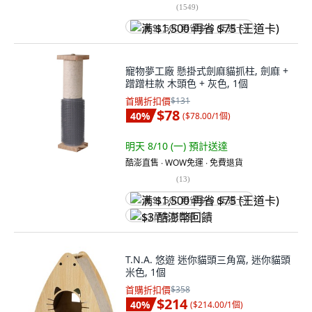
(
1549
)
满 $1,500 再省 $75 (王道卡)
寵物夢工廠 懸掛式劍麻貓抓柱, 劍麻 +
蹭蹭柱款 木頭色 + 灰色, 1個
首購折扣價
$131
$78
40
%
(
$78.00/1個
)
明天 8/10 (一)
預計送達
酷澎直售 ∙ WOW免運 ∙ 免費退貨
(
13
)
满 $1,500 再省 $75 (王道卡)
$3 酷澎幣回饋
T.N.A. 悠遊 迷你貓頭三角窩, 迷你貓頭
米色, 1個
首購折扣價
$358
$214
40
%
(
$214.00/1個
)