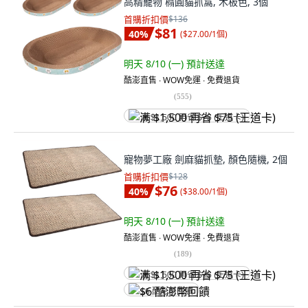
高精寵物 橢圓貓抓窩, 木板色, 3個
首購折扣價
$136
$81
40
%
(
$27.00/1個
)
明天 8/10 (一)
預計送達
酷澎直售 ∙ WOW免運 ∙ 免費退貨
(
555
)
满 $1,500 再省 $75 (王道卡)
寵物夢工廠 劍麻貓抓墊, 顏色隨機, 2個
首購折扣價
$128
$76
40
%
(
$38.00/1個
)
明天 8/10 (一)
預計送達
酷澎直售 ∙ WOW免運 ∙ 免費退貨
(
189
)
满 $1,500 再省 $75 (王道卡)
$6 酷澎幣回饋