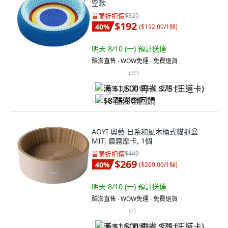
空款
首購折扣價
$320
$192
40
%
(
$192.00/1個
)
明天 8/10 (一)
預計送達
酷澎直售 ∙ WOW免運 ∙ 免費退貨
(
39
)
满 $1,500 再省 $75 (王道卡)
$8 酷澎幣回饋
AOYI 奧藝 日系和風木桶式貓抓盆
MIT, 晨霧摩卡, 1個
首購折扣價
$449
$269
40
%
(
$269.00/1個
)
明天 8/10 (一)
預計送達
酷澎直售 ∙ WOW免運 ∙ 免費退貨
(
7
)
满 $1,500 再省 $75 (王道卡)