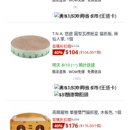
酷澎直售 ∙ WOW免運 ∙ 免費退貨
(
8
)
满 $1,500 再省 $75 (王道卡)
T.N.A. 悠遊 圓型瓦楞紙盆 貓抓板, 綠
仙人掌, 1個
首購折扣價
$174
$104
40
%
(
$104.00/1個
)
明天 8/10 (一)
預計送達
酷澎直售 ∙ WOW免運 ∙ 免費退貨
(
105
)
满 $1,500 再省 $75 (王道卡)
$3 酷澎幣回饋
高精寵物 單層雙門貓抓屋, 木板色, 1個
首購折扣價
$294
$176
40
%
(
$176.00/1個
)