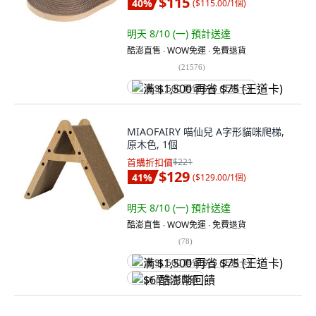
$115
40
%
(
$115.00/1個
)
明天 8/10 (一)
預計送達
酷澎直售 ∙ WOW免運 ∙ 免費退貨
(
21576
)
满 $1,500 再省 $75 (王道卡)
MIAOFAIRY 喵仙兒 A字形貓咪爬梯,
原木色, 1個
首購折扣價
$221
$129
41
%
(
$129.00/1個
)
明天 8/10 (一)
預計送達
酷澎直售 ∙ WOW免運 ∙ 免費退貨
(
78
)
满 $1,500 再省 $75 (王道卡)
$6 酷澎幣回饋