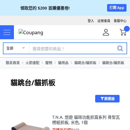
領取您的
$200
首購優惠卷!
打開 App
登入
註冊會員
客服中心
全部
酷澎首頁
火箭速配
寵物
貓用品
貓跳台/貓抓板
貓跳台/貓抓板
貓跳台/貓抓板
篩選器
T.N.A. 悠遊 貓咪功能抓窩系列 骨型瓦
楞紙抓板, 米色, 1個
首購折扣價
$143