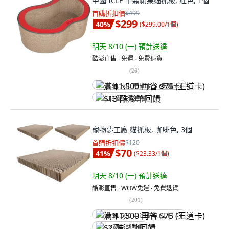
中國 ICLE 半顆蘋果貓抓板, 紅色, 1個
首購折扣價
$499
$299
40
%
(
$299.00/1個
)
明天 8/10 (一)
預計送達
酷澎直售 ∙ 免運 ∙ 免費退貨
(
26
)
满 $1,500 再省 $75 (王道卡)
$13 酷澎幣回饋
寵物夢工廠 貓抓板, 咖啡色, 3個
首購折扣價
$120
$70
41
%
(
$23.33/1個
)
明天 8/10 (一)
預計送達
酷澎直售 ∙ WOW免運 ∙ 免費退貨
(
201
)
满 $1,500 再省 $75 (王道卡)
$2 酷澎幣回饋