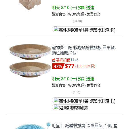
明天 8/10 (一)
預計送達
酷澎直售 ∙ WOW免運 ∙ 免費退貨
(
3428
)
满 $1,500 再省 $75 (王道卡)
寵物夢工廠 彩繪貼紙貓抓板 圓形款,
顏色隨機, 2個
首購折扣價
$146
$77
47
%
(
$38.50/1個
)
明天 8/10 (一)
預計送達
酷澎直售 ∙ WOW免運 ∙ 免費退貨
(
153
)
满 $1,500 再省 $75 (王道卡)
$2 酷澎幣回饋
毛皇上 紙編貓抓窩 深陷圓型, 1個, 星