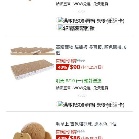
酷澎直售 ∙ WOW免運 ∙ 免費退貨
(
58
)
满 $1,500 再省 $75 (王道卡)
$7 酷澎幣回饋
高精寵物 貓抓板 長直板, 顏色隨機, 8
個
首購折扣價
$150
$90
40
%
(
$11.25/1個
)
明天 8/10 (一)
預計送達
酷澎直售 ∙ WOW免運 ∙ 免費退貨
(
365
)
满 $1,500 再省 $75 (王道卡)
毛皇上 吉象貓抓球, 原木色, 1個
首購折扣價
$144
$86
40
%
(
$86.00/1個
)