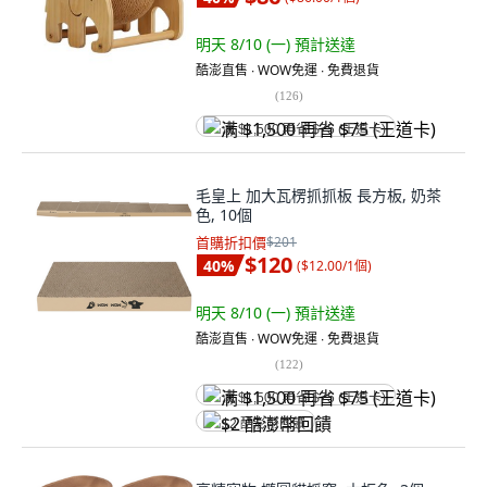
明天 8/10 (一)
預計送達
酷澎直售 ∙ WOW免運 ∙ 免費退貨
(
126
)
满 $1,500 再省 $75 (王道卡)
毛皇上 加大瓦楞抓抓板 長方板, 奶茶
色, 10個
首購折扣價
$201
$120
40
%
(
$12.00/1個
)
明天 8/10 (一)
預計送達
酷澎直售 ∙ WOW免運 ∙ 免費退貨
(
122
)
满 $1,500 再省 $75 (王道卡)
$2 酷澎幣回饋