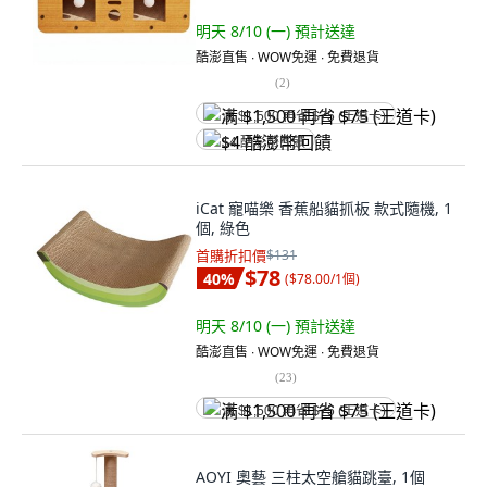
明天 8/10 (一)
預計送達
酷澎直售 ∙ WOW免運 ∙ 免費退貨
(
2
)
满 $1,500 再省 $75 (王道卡)
$4 酷澎幣回饋
iCat 寵喵樂 香蕉船貓抓板 款式隨機, 1
個, 綠色
首購折扣價
$131
$78
40
%
(
$78.00/1個
)
明天 8/10 (一)
預計送達
酷澎直售 ∙ WOW免運 ∙ 免費退貨
(
23
)
满 $1,500 再省 $75 (王道卡)
AOYI 奧藝 三柱太空艙貓跳臺, 1個