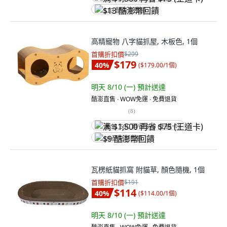
$13 酷澎幣回饋
高精寵物 八字貓抓屋, 木板色, 1個
首購折扣價
$299
$179
40
%
(
$179.00/1個
)
明天 8/10 (一)
預計送達
酷澎直售 ∙ WOW免運 ∙ 免費退貨
(
8
)
满 $1,500 再省 $75 (王道卡)
$9 酷澎幣回饋
瓦楞紙貓抓窩 附貓草, 顏色隨機, 1個
首購折扣價
$191
$114
40
%
(
$114.00/1個
)
明天 8/10 (一)
預計送達