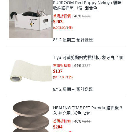
PURROOM Red Puppy Nekoya 貓咪
收納貓抓屋, 1個, 混合色
首購折扣價
40
%
$339
$203
(
$203.00/1個
)
8/12 星期三
預計送達
Tiyu 可裁剪黏貼式貓抓板, 象牙白, 1個
首購折扣價
64
%
$387
$137
(
$137.00/1個
)
8/12 星期三
預計送達
HEALING TIME PET Pumda 貓抓板 3
入 補充用, 米色, 2套
首購折扣價
40
%
$341
$204