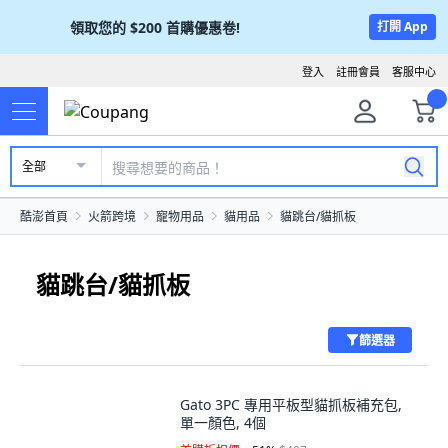
領取您的
$200
首購優惠卷!
打開 App
登入
註冊會員
客服中心
全部
酷澎首頁
火箭跨境
寵物用品
貓用品
貓跳台/貓抓板
貓跳台/貓抓板
篩選器
Gato 3PC 專用平板型貓抓板補充包,
單一顏色, 4個