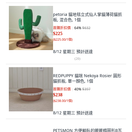
petoria 貓地毯立式仙人掌貓薄荷貓抓
板, 混合色, 1個
首購折扣價
64
%
$632
$225
(
$225.00/1個
)
8/12 星期三
預計送達
(
20
)
REDPUPPY 貓咪 Nekoya Rosier 圓形
貓抓板, 單一顏色, 1個
首購折扣價
40
%
$397
$238
(
$238.00/1個
)
8/12 星期三
預計送達
PETSMON 方便躺臥的暖暖橢圓形B瓦