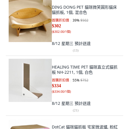
DING DONG PET 貓咪微笑圓形貓床
貓抓板, 1個, 混合色
首購折扣價
39
%
$502
$302
(
$302.00/1個
)
8/12 星期三
預計送達
(
13
)
HEALING TIME PET 貓咪直立式貓抓
板 NH-2211, 1個, 白色
首購折扣價
55
%
$752
$334
(
$334.00/1個
)
8/12 星期三
預計送達
(
21
)
DotCat 貓咪貓抓板 宅家微波爐, 粉紅