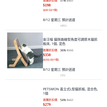
首購折扣價
51
%
$407
$198
(
$49.50/1個
)
8/12 星期三
預計送達
(
461
)
金汪喵 貓咪曲線型角度可調原木貓抓
板床, 1個, 混色
首購折扣價
36
%
$550
$350
(
$350.00/1個
)
8/12 星期三
預計送達
(
35
)
PETSMON 直立式L型貓抓板, 混合色,
1個
首購折扣價
54
%
$607
$279