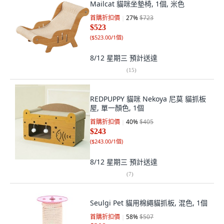
Mailcat 貓咪坐墊椅, 1個, 米色
首購折扣價
27
%
$723
$523
(
$523.00/1個
)
8/12 星期三
預計送達
(
15
)
REDPUPPY 貓咪 Nekoya 尼莫 貓抓板
屋, 單一顏色, 1個
首購折扣價
40
%
$405
$243
(
$243.00/1個
)
8/12 星期三
預計送達
(
7
)
Seulgi Pet 貓用棉繩貓抓板, 混色, 1個
首購折扣價
58
%
$507