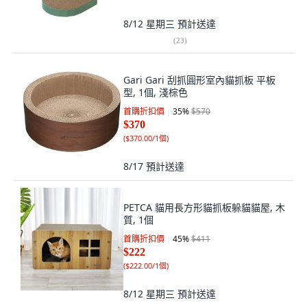
8/12 星期三
預計送達
(
23
)
Gari Gari 刮抓圓形室內貓抓板 平板
型, 1個, 淺棕色
首購折扣價
35
%
$570
$370
(
$370.00/1個
)
8/17
預計送達
PETCA 貓用長方形貓抓板躲貓貓屋, 木
質, 1個
首購折扣價
45
%
$411
$222
(
$222.00/1個
)
8/12 星期三
預計送達