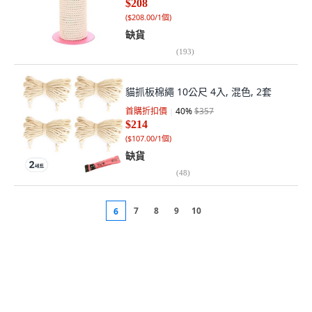
$208
(
$208.00/1個
)
缺貨
(
193
)
貓抓板棉繩 10公尺 4入, 混色, 2套
首購折扣價
40
%
$357
$214
(
$107.00/1個
)
缺貨
(
48
)
7
8
9
10
6