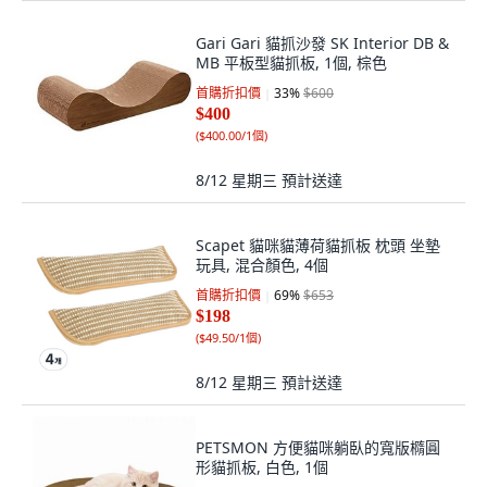
Gari Gari 貓抓沙發 SK Interior DB &
MB 平板型貓抓板, 1個, 棕色
首購折扣價
33
%
$600
$400
(
$400.00/1個
)
8/12 星期三
預計送達
Scapet 貓咪貓薄荷貓抓板 枕頭 坐墊
玩具, 混合顏色, 4個
首購折扣價
69
%
$653
$198
(
$49.50/1個
)
8/12 星期三
預計送達
PETSMON 方便貓咪躺臥的寬版橢圓
形貓抓板, 白色, 1個