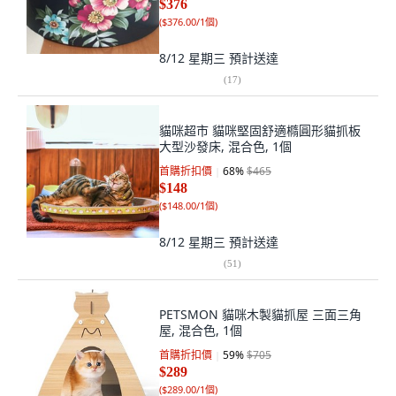
$376
(
$376.00/1個
)
8/12 星期三
預計送達
(
17
)
貓咪超市 貓咪堅固舒適橢圓形貓抓板
大型沙發床, 混合色, 1個
首購折扣價
68
%
$465
$148
(
$148.00/1個
)
8/12 星期三
預計送達
(
51
)
PETSMON 貓咪木製貓抓屋 三面三角
屋, 混合色, 1個
首購折扣價
59
%
$705
$289
(
$289.00/1個
)