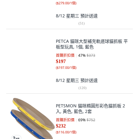
(
$279.00/1個
)
8/12 星期三
預計送達
(
51
)
PETCA 貓咪大型補充軌道球貓抓板 平
板型玩具, 1個, 藍色
首購折扣價
47
%
$373
$197
(
$197.00/1個
)
8/12 星期三
預計送達
(
120
)
PETSMON 貓咪橢圓形彩色貓抓板 2
入, 黃色, 藍色, 2套
首購折扣價
69
%
$752
$232
(
$116.00/1個
)