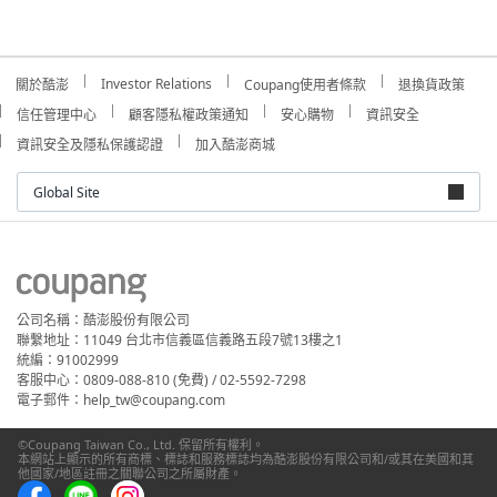
Investor Relations
關於酷澎
Coupang使用者條款
退換貨政策
信任管理中心
顧客隱私權政策通知
安心購物
資訊安全
資訊安全及隱私保護認證
加入酷澎商城
Global Site
公司名稱：酷澎股份有限公司
聯繫地址：11049 台北市信義區信義路五段7號13樓之1
統編：91002999
客服中心：0809-088-810 (免費) / 02-5592-7298
電子郵件：help_tw@coupang.com
©Coupang Taiwan Co., Ltd. 保留所有權利。
本網站上顯示的所有商標、標誌和服務標誌均為酷澎股份有限公司和/或其在美國和其
他國家/地區註冊之關聯公司之所屬財產。