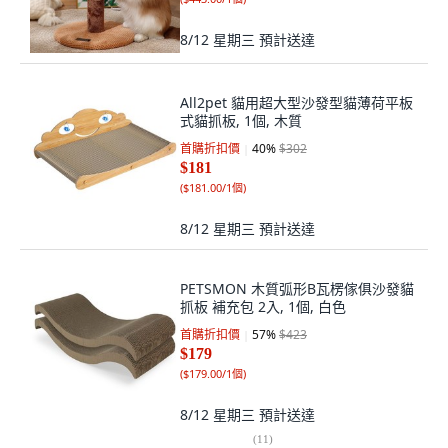
8/12 星期三
預計送達
All2pet 貓用超大型沙發型貓薄荷平板
式貓抓板, 1個, 木質
首購折扣價
40
%
$302
$181
(
$181.00/1個
)
8/12 星期三
預計送達
PETSMON 木質弧形B瓦楞傢俱沙發貓
抓板 補充包 2入, 1個, 白色
首購折扣價
57
%
$423
$179
(
$179.00/1個
)
8/12 星期三
預計送達
(
11
)