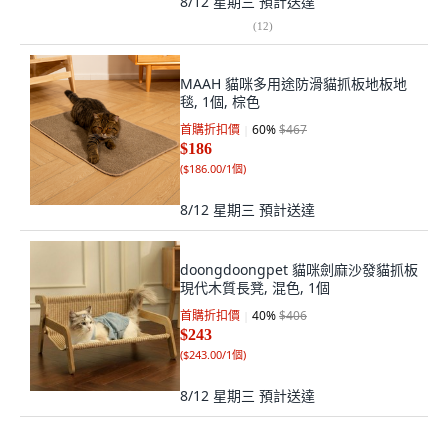
8/12 星期三
預計送達
(
12
)
MAAH 貓咪多用途防滑貓抓板地板地
毯, 1個, 棕色
首購折扣價
60
%
$467
$186
(
$186.00/1個
)
8/12 星期三
預計送達
doongdoongpet 貓咪劍麻沙發貓抓板
現代木質長凳, 混色, 1個
首購折扣價
40
%
$406
$243
(
$243.00/1個
)
8/12 星期三
預計送達