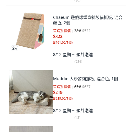
(
20
)
Chaeum 遊戲球垂直斜坡貓抓板, 混合
顏色, 2個
首購折扣價
38
%
$522
$322
(
$161.00/1個
)
8/12 星期三
預計送達
(
234
)
Muddie 大沙發貓抓板, 混合色, 1個
首購折扣價
65
%
$637
$219
(
$219.00/1個
)
8/12 星期三
預計送達
(
43
)