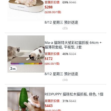
首購折扣價
69
%
$940
$288
(
$288.00/1個
)
8/12 星期三
預計送達
(
23
)
Ma-a 貓咪特大號彩虹貓抓板 64cm +
貓薄荷套組, 平板型, 2套
首購折扣價
46
%
$324
$172
(
$86.00/1個
)
8/12 星期三
預計送達
(
14
)
REDPUPPY 貓咪松木貓抓板, 綠色, 1個
首購折扣價
31
%
$643
$443
(
$443.00/1個
)