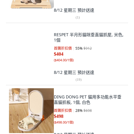
8/12 星期三
預計送達
(
1
)
RESPET 半月形貓咪垂直貓抓屋, 米色,
1個
首購折扣價
55
%
$912
$404
(
$404.00/1個
)
8/12 星期三
預計送達
(
19
)
DING DONG PET 貓用多功能水平垂
直貓抓板, 1個, 白色
首購折扣價
28
%
$698
$498
(
$498.00/1個
)