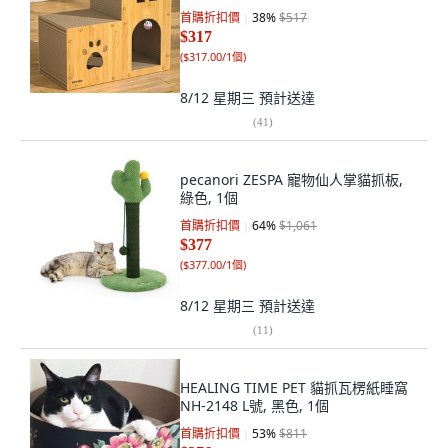
首購折扣價
38
%
$517
$317
(
$317.00/1個
)
8/12 星期三
預計送達
(
41
)
pecanori ZESPA 寵物仙人掌貓抓板,
綠色, 1個
首購折扣價
64
%
$1,061
$377
(
$377.00/1個
)
8/12 星期三
預計送達
(
11
)
HEALING TIME PET 貓抓瓦楞紙睡窩
NH-2148 L號, 黑色, 1個
首購折扣價
53
%
$811