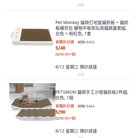
(
18
)
Pet Monkey 貓咪打地鼠貓抓板 + 貓抓
板補充包 寵物平板型玩具貓跳臺套組,
白色 + 粉紅色, 1套
首購折扣價
40
%
$400
$240
(
$240.00/1個
)
8/12 星期三
預計送達
(
12
)
PETSMON 貓咪手工沙發貓抓板2件組,
白色, 1個
首購折扣價
40
%
$484
$290
(
$290.00/1個
)
8/12 星期三
預計送達