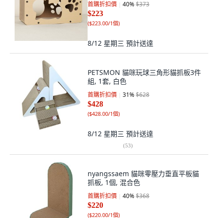
首購折扣價
40
%
$373
$223
(
$223.00/1個
)
8/12 星期三
預計送達
PETSMON 貓咪玩球三角形貓抓板3件
組, 1套, 白色
首購折扣價
31
%
$628
$428
(
$428.00/1個
)
8/12 星期三
預計送達
(
53
)
nyangssaem 貓咪零壓力垂直平板貓
抓板, 1個, 混合色
首購折扣價
40
%
$368
$220
(
$220.00/1個
)