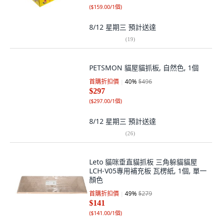
(
$159.00/1個
)
8/12 星期三
預計送達
(
19
)
PETSMON 貓屋貓抓板, 自然色, 1個
首購折扣價
40
%
$496
$297
(
$297.00/1個
)
8/12 星期三
預計送達
(
26
)
Leto 貓咪垂直貓抓板 三角躲貓貓屋
LCH-V05專用補充板 瓦楞紙, 1個, 單一
顏色
首購折扣價
49
%
$279
$141
(
$141.00/1個
)