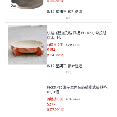
(
$102.00/1個
)
8/12 星期三
預計送達
(
28
)
快速搭建圓形貓抓板 PU-021, 常規胡
桃木, 1個
首購折扣價
67
%
$470
$154
(
$154.00/1個
)
8/12 星期三
預計送達
(
39
)
Pick&Pet 海芋室內裝飾壁掛式貓抓墊,
01, 1個
首購折扣價
40
%
$462
$277
(
$277.00/1個
)