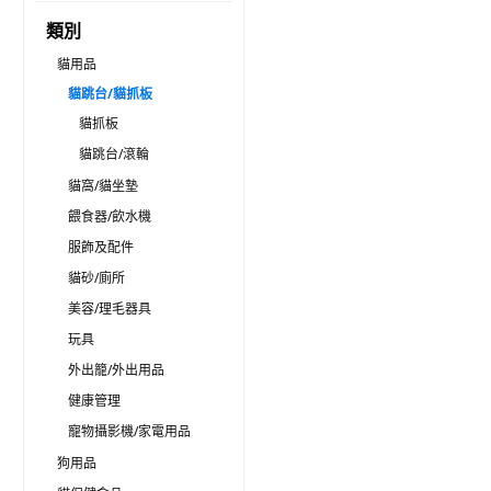
類別
貓用品
貓跳台/貓抓板
貓抓板
貓跳台/滾輪
貓窩/貓坐墊
餵食器/飲水機
服飾及配件
貓砂/廁所
美容/理毛器具
玩具
外出籠/外出用品
健康管理
寵物攝影機/家電用品
狗用品