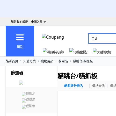
加到我的最愛
申請入駐
全部
類別
澎派中元節
火箭速配
火箭跨境
酷澎首頁
火箭跨境
寵物用品
貓用品
貓跳台/貓抓板
篩選器
貓跳台/貓抓板
酷澎評分排名
價格最低
價
僅顯示
僅顯示
僅顯示