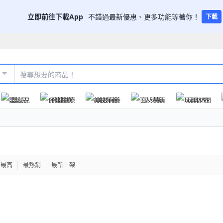
立即前往下載App
不錯過最新優惠、更多功能等著你！
下載
嬰幼兒
保健醫療
美妝保養
個人清潔
玩具休閒
格最高
最熱銷
最新上架