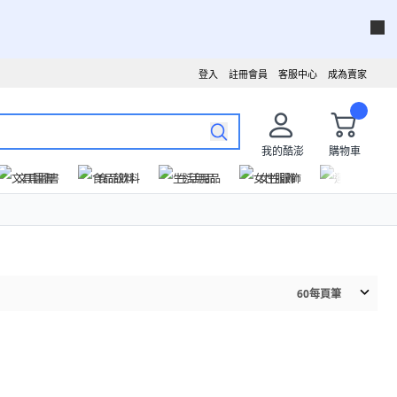
登入
註冊會員
客服中心
成為賣家
我的酷澎
購物車
文具圖書
食品飲料
生活用品
女性服飾
運動戶外
60
每頁筆