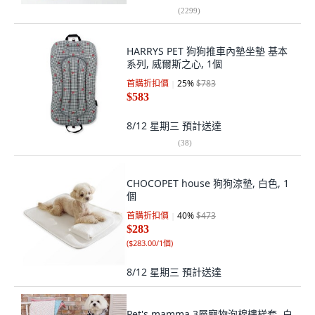
(
2299
)
HARRYS PET 狗狗推車內墊坐墊 基本
系列, 威爾斯之心, 1個
首購折扣價
25
%
$783
$583
8/12 星期三
預計送達
(
38
)
CHOCOPET house 狗狗涼墊, 白色, 1
個
首購折扣價
40
%
$473
$283
(
$283.00/1個
)
8/12 星期三
預計送達
Pet's mamma 3層寵物泡棉樓梯套, 白