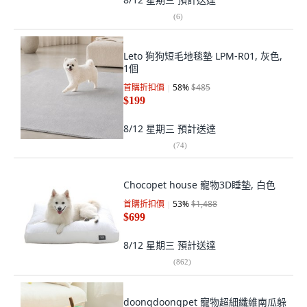
(
6
)
Leto 狗狗短毛地毯墊 LPM-R01, 灰色,
1個
首購折扣價
58
%
$485
$199
8/12 星期三
預計送達
(
74
)
Chocopet house 寵物3D睡墊, 白色
首購折扣價
53
%
$1,488
$699
8/12 星期三
預計送達
(
862
)
doongdoongpet 寵物超細纖維南瓜躲