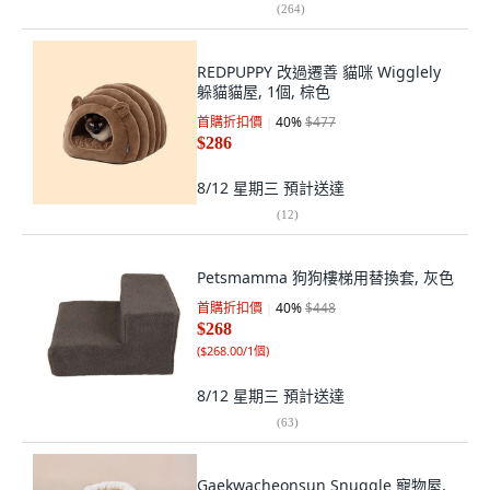
(
264
)
REDPUPPY 改過遷善 貓咪 Wigglely
躲貓貓屋, 1個, 棕色
首購折扣價
40
%
$477
$286
8/12 星期三
預計送達
(
12
)
Petsmamma 狗狗樓梯用替換套, 灰色
首購折扣價
40
%
$448
$268
(
$268.00/1個
)
8/12 星期三
預計送達
(
63
)
Gaekwacheonsun Snuggle 寵物屋,