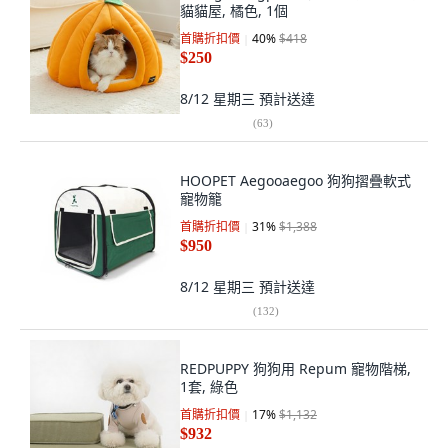
貓貓屋, 橘色, 1個
首購折扣價
40
%
$418
$250
8/12 星期三
預計送達
(
63
)
HOOPET Aegooaegoo 狗狗摺疊軟式
寵物籠
首購折扣價
31
%
$1,388
$950
8/12 星期三
預計送達
(
132
)
REDPUPPY 狗狗用 Repum 寵物階梯,
1套, 綠色
首購折扣價
17
%
$1,132
$932