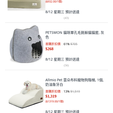
(
$932.00/1個
)
8/12 星期三
預計送達
(
43
)
PETSMON 貓咪單孔毛氈躲貓貓屋, 灰
色
首購折扣價
61
%
$705
$268
8/12 星期三
預計送達
(
56
)
Allmio Pet 雲朵布料寵物狗階梯, 1個,
奶油象牙白
首購折扣價
13
%
$1,519
$1,319
(
$1319.00/1個
)
8/12 星期三
預計送達