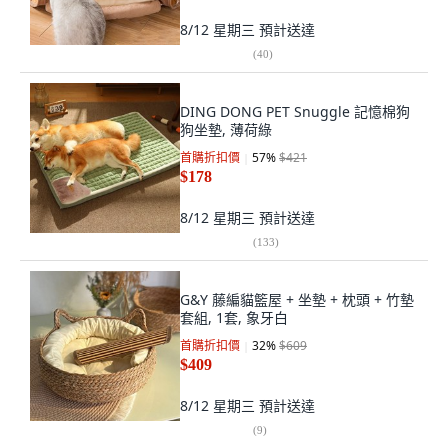
8/12 星期三
預計送達
(
40
)
DING DONG PET Snuggle 記憶棉狗
狗坐墊, 薄荷綠
首購折扣價
57
%
$421
$178
8/12 星期三
預計送達
(
133
)
G&Y 藤編貓籃屋 + 坐墊 + 枕頭 + 竹墊
套組, 1套, 象牙白
首購折扣價
32
%
$609
$409
8/12 星期三
預計送達
(
9
)