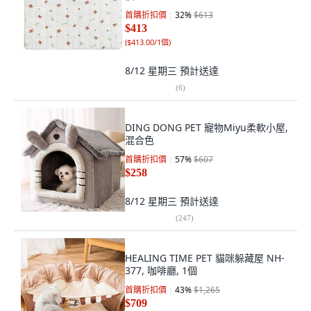
首購折扣價
32
%
$613
$413
(
$413.00/1個
)
8/12 星期三
預計送達
(
6
)
DING DONG PET 寵物Miyu柔軟小屋,
混合色
首購折扣價
57
%
$607
$258
8/12 星期三
預計送達
(
247
)
HEALING TIME PET 貓咪躲藏屋 NH-
377, 咖啡廳, 1個
首購折扣價
43
%
$1,265
$709