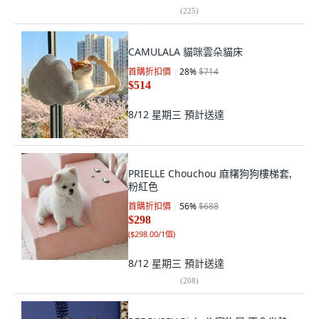
(
225
)
CAMULALA 貓咪雲朵貓床
首購折扣價
28
%
$714
$514
8/12 星期三
預計送達
PRIELLE Chouchou 麻糬狗狗樓梯套,
粉紅色
首購折扣價
56
%
$688
$298
(
$298.00/1個
)
8/12 星期三
預計送達
(
208
)