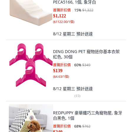
PECA5166, 1個, 象牙白
首購折扣價
15
%
$1,322
$1,122
(
$1122.00/1個
)
8/12 星期三
預計送達
DING DONG PET 寵物迷你基本衣架
紅色, 30個
首購折扣價
60
%
$349
$139
(
$4.63/1個
)
8/12 星期三
預計送達
(
15
)
REDPUPPY 豪華纖巧三角寵物屋, 象牙
白黑色, 1個
首購折扣價
68
%
$762
$240