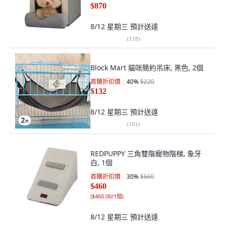
$870
8/12 星期三
預計送達
(
118
)
Block Mart 貓咪簡約吊床, 黑色, 2個
首購折扣價
40
%
$220
$132
8/12 星期三
預計送達
(
101
)
REDPUPPY 三角雙階寵物階梯, 象牙
白, 1個
首購折扣價
30
%
$660
$460
(
$460.00/1個
)
8/12 星期三
預計送達