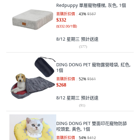
Redpuppy 單層寵物樓梯, 灰色, 1個
首購折扣價
43
%
$587
$332
(
$332.00/1個
)
8/12 星期三
預計送達
(
577
)
DING DONG PET 寵物露營睡袋, 紅色,
1個
首購折扣價
52
%
$561
$268
8/12 星期三
預計送達
(
91
)
DING DONG PET 雙面印花寵物防舔
咬頭套, 黃色, 1個
首購折扣價
54
%
$412