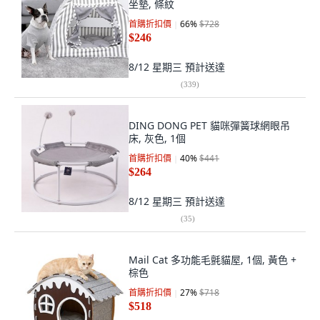
坐墊, 條紋
首購折扣價
66
%
$728
$246
8/12 星期三
預計送達
(
339
)
DING DONG PET 貓咪彈簧球網眼吊
床, 灰色, 1個
首購折扣價
40
%
$441
$264
8/12 星期三
預計送達
(
35
)
Mail Cat 多功能毛氈貓屋, 1個, 黃色 +
棕色
首購折扣價
27
%
$718
$518