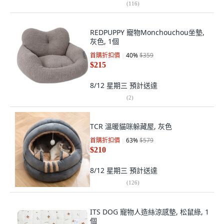
(
116
)
REDPUPPY 寵物Monchouchou坐墊,
灰色, 1個
首購折扣價
40
%
$359
$215
8/12 星期三
預計送達
(
2
)
TCR 溫暖貓咪躲藏屋, 灰色
首購折扣價
63
%
$579
$210
8/12 星期三
預計送達
(
126
)
ITS DOG 寵物人造絲涼感墊, 松鼠綠, 1
個