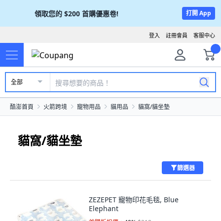
領取您的
$200
首購優惠卷!
打開 App
登入
註冊會員
客服中心
全部
酷澎首頁
火箭跨境
寵物用品
貓用品
貓窩/貓坐墊
貓窩/貓坐墊
篩選器
ZEZEPET 寵物印花毛毯, Blue
Elephant