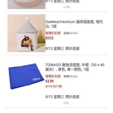
8/12 星期三
預計送達
(
130
)
Gaekwacheonsun 貓咪城堡屋, 現代
白, 1個
首購折扣價
26
%
$755
$555
8/12 星期三
預計送達
TOMAGO 寵物涼感墊, 中號（50 x 40
厘米）, 單色, 單一顏色, 1個
首購折扣價
40
%
$232
$139
(
$139.00/1個
)
8/12 星期三
預計送達
(
35
)