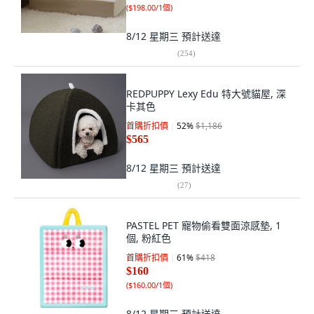
(
$198.00/1個
)
8/12 星期三
預計送達
(
254
)
REDPUPPY Lexy Edu 特大號貓屋, 深
卡其色
首購折扣價
52
%
$1,186
$565
8/12 星期三
預計送達
(
27
)
PASTEL PET 寵物偷看雙面涼感墊, 1
個, 粉紅色
首購折扣價
61
%
$418
$160
(
$160.00/1個
)
8/12 星期三
預計送達