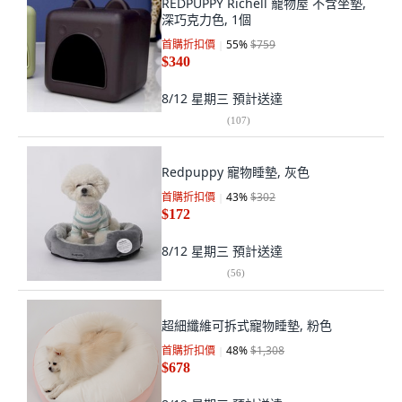
REDPUPPY Richell 寵物屋 不含坐墊,
深巧克力色, 1個
首購折扣價
55
%
$759
$340
8/12 星期三
預計送達
(
107
)
Redpuppy 寵物睡墊, 灰色
首購折扣價
43
%
$302
$172
8/12 星期三
預計送達
(
56
)
超細纖維可拆式寵物睡墊, 粉色
首購折扣價
48
%
$1,308
$678