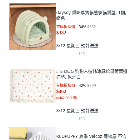
daysoy 貓咪厚實貓熊躲貓貓屋, 1個,
綠色
首購折扣價
34
%
$582
$382
8/12 星期三
預計送達
(
12
)
ITS DOG 狗狗人造絲涼感松鼠荷葉邊
涼墊, 象牙白
首購折扣價
42
%
$799
$462
(
$462.00/1個
)
8/12 星期三
預計送達
(
27
)
REDPUPPY 夏季 Velcoz 寵物屋 不含