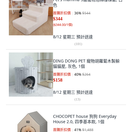
色
首購折扣價
36
%
$544
$344
(
$344.00/1個
)
8/12 星期三
預計送達
(
101
)
DING DONG PET 寵物胡蘿蔔木製躲
貓貓屋, 灰色, 1個
首購折扣價
40
%
$264
$158
8/12 星期三
預計送達
(
13
)
CHOCOPET house 狗狗 Everyday
House 2.0, 四季基本款, 1個
首購折扣價
41
%
$1,488