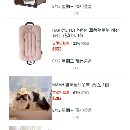
8/12 星期三
預計送達
(
58
)
HARRYS PET 狗狗推車內墊坐墊 Plier
系列, 花漾粉, 1個
首購折扣價
23
%
$852
$652
8/12 星期三
預計送達
(
43
)
MAAH 貓咪窗戶吊床, 黃色, 1個
首購折扣價
63
%
$763
$282
8/12 星期三
預計送達
(
74
)