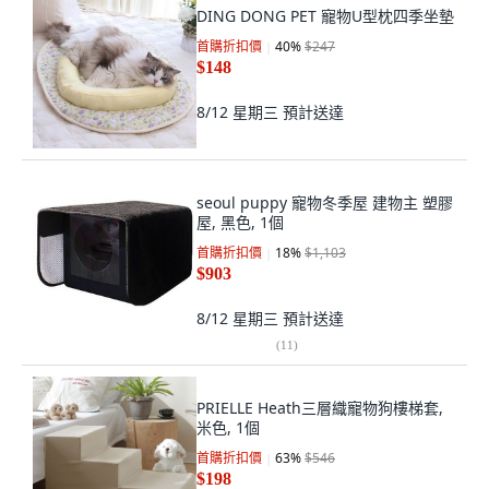
DING DONG PET 寵物U型枕四季坐墊
首購折扣價
40
%
$247
$148
8/12 星期三
預計送達
seoul puppy 寵物冬季屋 建物主 塑膠
屋, 黑色, 1個
首購折扣價
18
%
$1,103
$903
8/12 星期三
預計送達
(
11
)
PRIELLE Heath三層織寵物狗樓梯套,
米色, 1個
首購折扣價
63
%
$546
$198