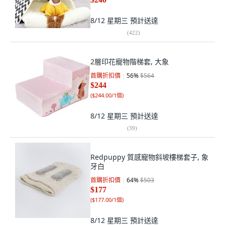
8/12 星期三
預計送達
(
422
)
2層印花寵物階梯套, 大象
首購折扣價
56
%
$564
$244
(
$244.00/1個
)
8/12 星期三
預計送達
(
39
)
Redpuppy 質感寵物斜坡樓梯套子, 象
牙白
首購折扣價
64
%
$503
$177
(
$177.00/1個
)
8/12 星期三
預計送達