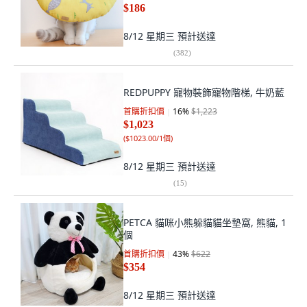
$186
8/12 星期三
預計送達
(
382
)
REDPUPPY 寵物裝飾寵物階梯, 牛奶藍
首購折扣價
16
%
$1,223
$1,023
(
$1023.00/1個
)
8/12 星期三
預計送達
(
15
)
PETCA 貓咪小熊躲貓貓坐墊窩, 熊貓, 1
個
首購折扣價
43
%
$622
$354
8/12 星期三
預計送達