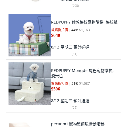
(
205
)
REDPUPPY 倫敦格紋寵物階梯, 格紋綠
首購折扣價
44
%
$1,163
$640
8/12 星期三
預計送達
(
34
)
REDPUPPY Mongde 尾巴寵物階梯,
淺米色
首購折扣價
51
%
$1,037
$506
8/12 星期三
預計送達
(
25
)
pecanori 寵物奧爾尼滑動階梯