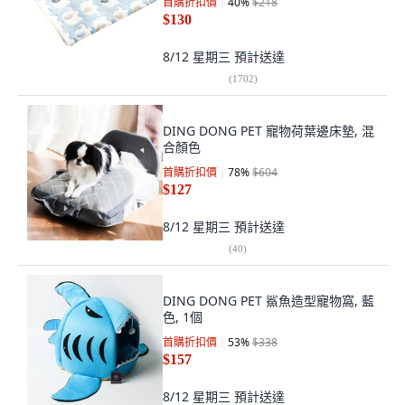
首購折扣價
40
%
$218
$130
8/12 星期三
預計送達
(
1702
)
DING DONG PET 寵物荷葉邊床墊, 混
合顏色
首購折扣價
78
%
$604
$127
8/12 星期三
預計送達
(
40
)
DING DONG PET 鯊魚造型寵物窩, 藍
色, 1個
首購折扣價
53
%
$338
$157
8/12 星期三
預計送達