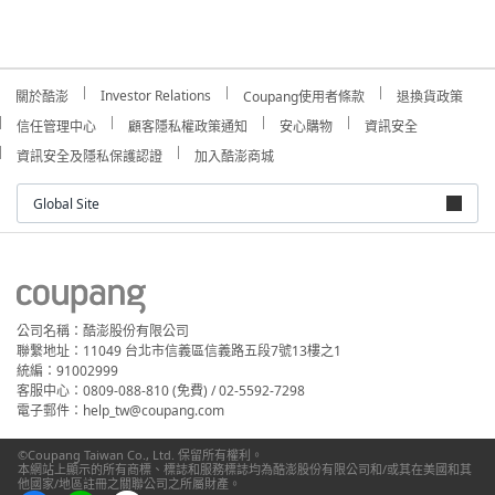
Investor Relations
關於酷澎
Coupang使用者條款
退換貨政策
信任管理中心
顧客隱私權政策通知
安心購物
資訊安全
資訊安全及隱私保護認證
加入酷澎商城
Global Site
公司名稱：酷澎股份有限公司
聯繫地址：11049 台北市信義區信義路五段7號13樓之1
統編：91002999
客服中心：0809-088-810 (免費) / 02-5592-7298
電子郵件：help_tw@coupang.com
©Coupang Taiwan Co., Ltd. 保留所有權利。
本網站上顯示的所有商標、標誌和服務標誌均為酷澎股份有限公司和/或其在美國和其
他國家/地區註冊之關聯公司之所屬財產。