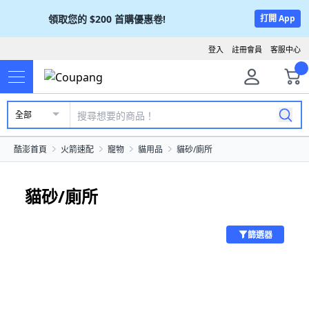
領取您的
$200
首購優惠卷!
打開 App
登入
註冊會員
客服中心
全部
酷澎首頁
火箭速配
寵物
貓用品
貓砂/廁所
貓砂/廁所
篩選器