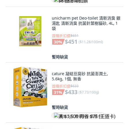
$8 酷澎幣回饋
unicharm pet Deo-toilet 清新消臭 銀
湯匙 清新消臭 抗菌針葉樹貓砂, 4L, 1
袋
首購折扣價
$651
$451
30
%
(
$11.28/100ml
)
暫時缺貨
cature 凝結豆腐砂 抗菌澎潤土,
5.6kg, 1個, 無香
首購折扣價
$633
$433
31
%
(
$7.73/100g
)
暫時缺貨
满 $1,500 再省 $75 (王道卡)