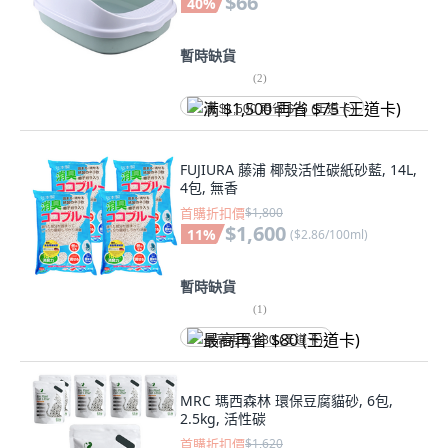
$66
40
%
暫時缺貨
(
2
)
满 $1,500 再省 $75 (王道卡)
FUJIURA 藤浦 椰殼活性碳紙砂藍, 14L,
4包, 無香
首購折扣價
$1,800
$1,600
11
%
(
$2.86/100ml
)
暫時缺貨
(
1
)
最高再省 $80 (王道卡)
MRC 瑪西森林 環保豆腐貓砂, 6包,
2.5kg, 活性碳
首購折扣價
$1,620