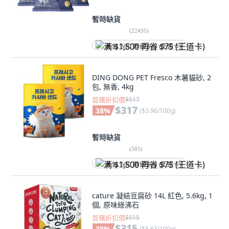
暫時缺貨
(
22435
)
满 $1,500 再省 $75 (王道卡)
DING DONG PET Fresco 木薯貓砂, 2
包, 無香, 4kg
首購折扣價
$517
$317
38
%
(
$3.96/100g
)
暫時缺貨
(
505
)
满 $1,500 再省 $75 (王道卡)
cature 凝結豆腐砂 14L 紅色, 5.6kg, 1
個, 原味綠沸石
首購折扣價
$515
$315
38
%
(
$5.63/100g
)