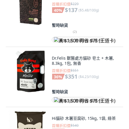
首購折扣價
$229
$137
40
%
(
$5.48/100g
)
暫時缺貨
(
2
)
满 $1,500 再省 $75 (王道卡)
Dr.Felis 獸醫處方貓砂 皂土 + 木薯,
8.3kg, 1包, 無香
首購折扣價
$551
$351
36
%
(
$4.23/100g
)
暫時缺貨
满 $1,500 再省 $75 (王道卡)
Hi貓砂 木薯豆腐砂, 15kg, 1袋, 綠茶
首購折扣價
$540