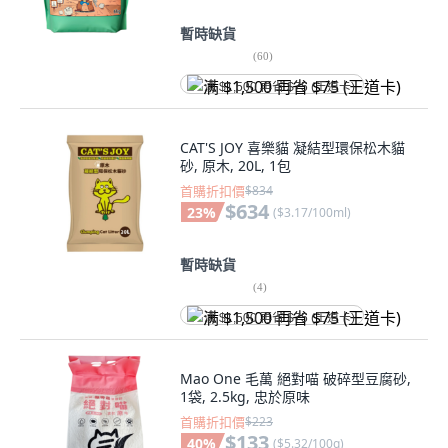
暫時缺貨
(
60
)
满 $1,500 再省 $75 (王道卡)
CAT'S JOY 喜樂貓 凝結型環保松木貓
砂, 原木, 20L, 1包
首購折扣價
$834
$634
23
%
(
$3.17/100ml
)
暫時缺貨
(
4
)
满 $1,500 再省 $75 (王道卡)
Mao One 毛萬 絕對喵 破碎型豆腐砂,
1袋, 2.5kg, 忠於原味
首購折扣價
$223
$133
40
%
(
$5.32/100g
)