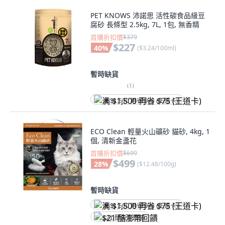
PET KNOWS 沛諾思 活性碳食品級豆
腐砂 長條型 2.5kg, 7L, 1包, 無香精
首購折扣價
$379
$227
40
%
(
$3.24/100ml
)
暫時缺貨
(
1
)
满 $1,500 再省 $75 (王道卡)
ECO Clean 輕量火山礦砂 貓砂, 4kg, 1
個, 清新金盞花
首購折扣價
$699
$499
28
%
(
$12.48/100g
)
暫時缺貨
满 $1,500 再省 $75 (王道卡)
$21 酷澎幣回饋