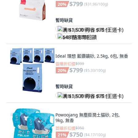
$799
20
%
(
$31.96/100g
)
暫時缺貨
满 $1,500 再省 $75 (王道卡)
$48 酷澎幣回饋
Ideal 理想 藍鑽礦砂, 2.5kg, 6包, 無香
首購折扣價
$999
$799
20
%
(
$5.33/100g
)
暫時缺貨
满 $1,500 再省 $75 (王道卡)
Powoojang 無塵膨潤土貓砂, 2包,
9kg, 無香
首購折扣價
$950
$750
21
%
(
$4.17/100g
)