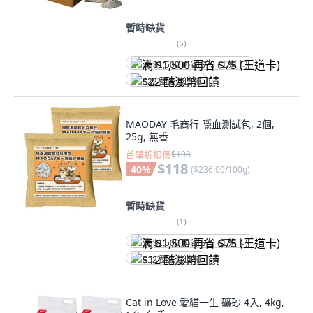
暫時缺貨
(
5
)
满 $1,500 再省 $75 (王道卡)
$22 酷澎幣回饋
MAODAY 毛商行 隱血測試包, 2個,
25g, 無香
首購折扣價
$198
$118
40
%
(
$236.00/100g
)
暫時缺貨
(
1
)
满 $1,500 再省 $75 (王道卡)
$12 酷澎幣回饋
Cat in Love 愛貓一生 礦砂 4入, 4kg,