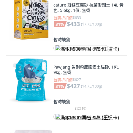
cature 凝結豆腐砂 抗菌澎潤土 14L 黃
色, 5.6kg, 1個, 無香
首購折扣價
$633
$433
31
%
(
$7.73/100g
)
暫時缺貨
满 $1,500 再省 $75 (王道卡)
Pawjang 告別粉塵膨潤土貓砂, 1包,
9kg, 無香
首購折扣價
$627
$427
31
%
(
$4.75/100g
)
暫時缺貨
(
12818
)
满 $1,500 再省 $75 (王道卡)