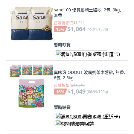
sand100 優質膨潤土貓砂, 2包, 9kg,
無香
首購折扣價
$1,264
$1,064
15
%
(
$5.91/100g
)
暫時缺貨
满 $1,500 再省 $75 (王道卡)
臭味滾 ODOUT 波霸奶茶木薯砂, 無香,
6包, 2.5kg
首購折扣價
$1,249
$1,049
16
%
(
$6.99/100g
)
暫時缺貨
满 $1,500 再省 $75 (王道卡)
$37 酷澎幣回饋