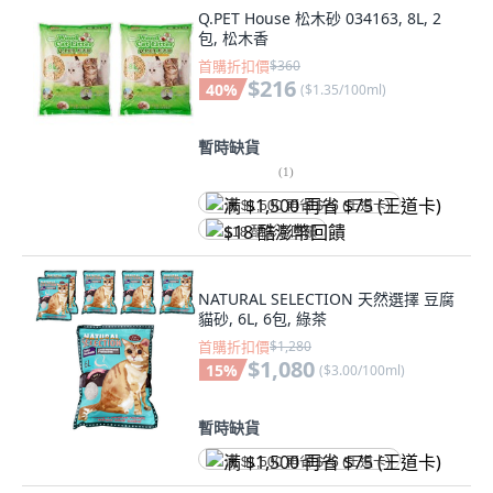
Q.PET House 松木砂 034163, 8L, 2
包, 松木香
首購折扣價
$360
$216
40
%
(
$1.35/100ml
)
暫時缺貨
(
1
)
满 $1,500 再省 $75 (王道卡)
$18 酷澎幣回饋
NATURAL SELECTION 天然選擇 豆腐
貓砂, 6L, 6包, 綠茶
首購折扣價
$1,280
$1,080
15
%
(
$3.00/100ml
)
暫時缺貨
满 $1,500 再省 $75 (王道卡)