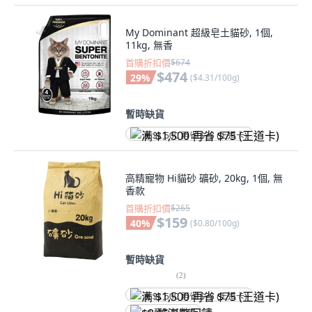
My Dominant 超級皂土貓砂, 1個,
11kg, 無香
首購折扣價
$674
$474
29
%
(
$4.31/100g
)
暫時缺貨
满 $1,500 再省 $75 (王道卡)
高精寵物 Hi貓砂 礦砂, 20kg, 1個, 無
香款
首購折扣價
$265
$159
40
%
(
$0.80/100g
)
暫時缺貨
(
2
)
满 $1,500 再省 $75 (王道卡)