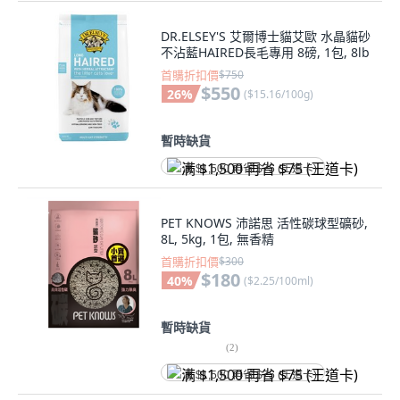
DR.ELSEY'S 艾爾博士貓艾歐 水晶貓砂
不沾藍HAIRED長毛專用 8磅, 1包, 8lb
首購折扣價
$750
$550
26
%
(
$15.16/100g
)
暫時缺貨
满 $1,500 再省 $75 (王道卡)
PET KNOWS 沛諾思 活性碳球型礦砂,
8L, 5kg, 1包, 無香精
首購折扣價
$300
$180
40
%
(
$2.25/100ml
)
暫時缺貨
(
2
)
满 $1,500 再省 $75 (王道卡)