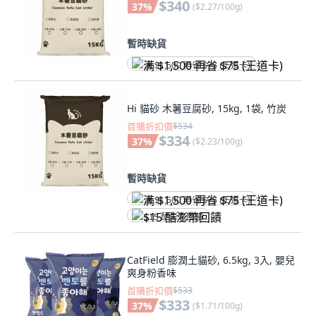
$340
37
%
(
$2.27/100g
)
暫時缺貨
满 $1,500 再省 $75 (王道卡)
Hi 貓砂 木薯豆腐砂, 15kg, 1袋, 竹炭
首購折扣價
$534
$334
37
%
(
$2.23/100g
)
暫時缺貨
满 $1,500 再省 $75 (王道卡)
$15 酷澎幣回饋
CatField 膨潤土貓砂, 6.5kg, 3入, 嬰兒
爽身粉香味
首購折扣價
$533
$333
37
%
(
$1.71/100g
)