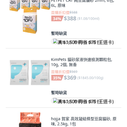
PETPET CAT 純豆腐貓砂 2mm, 6包,
6L, 原味
首購折扣價
$588
$388
34
%
(
$1.08/100ml
)
暫時缺貨
满 $1,500 再省 $75 (王道卡)
KimPets 貓砂尿液快速檢測顆粒包,
10g, 2個, 無香
首購折扣價
$569
$369
35
%
(
$1845.00/100g
)
暫時缺貨
满 $1,500 再省 $75 (王道卡)
hojja 賀家 高效凝結條型豆腐貓砂, 原
味, 2.5kg, 1包