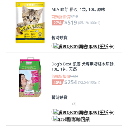
MIA 咪芽 貓砂, 1袋, 10L, 原味
首購折扣價
$719
$519
27
%
(
$5.19/100ml
)
暫時缺貨
满 $1,500 再省 $75 (王道卡)
Dog's Best 凱優 犬專用凝結木屑砂,
10L, 1包, 天然
首購折扣價
$424
$254
40
%
(
$2.54/100ml
)
暫時缺貨
(
2
)
满 $1,500 再省 $75 (王道卡)
$13 酷澎幣回饋