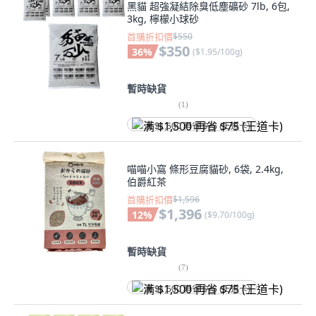
黑貓 超強凝結除臭低塵礦砂 7lb, 6包,
3kg, 檸檬小球砂
首購折扣價
$550
$350
36
%
(
$1.95/100g
)
暫時缺貨
(
1
)
满 $1,500 再省 $75 (王道卡)
喵喵小窩 條形豆腐貓砂, 6袋, 2.4kg,
伯爵紅茶
首購折扣價
$1,596
$1,396
12
%
(
$9.70/100g
)
暫時缺貨
(
7
)
满 $1,500 再省 $75 (王道卡)