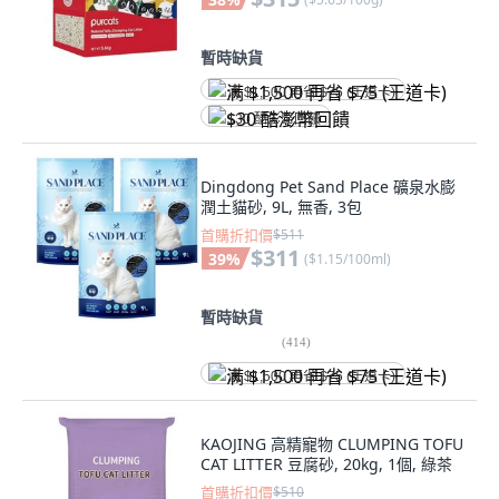
暫時缺貨
满 $1,500 再省 $75 (王道卡)
$30 酷澎幣回饋
Dingdong Pet Sand Place 礦泉水膨
潤土貓砂, 9L, 無香, 3包
首購折扣價
$511
$311
39
%
(
$1.15/100ml
)
暫時缺貨
(
414
)
满 $1,500 再省 $75 (王道卡)
KAOJING 高精寵物 CLUMPING TOFU
CAT LITTER 豆腐砂, 20kg, 1個, 綠茶
首購折扣價
$510