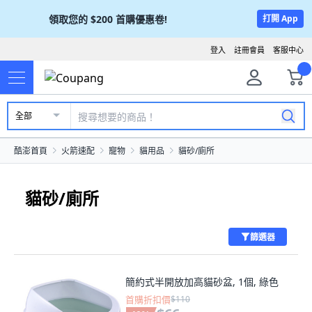
領取您的
$200
首購優惠卷!
打開 App
登入
註冊會員
客服中心
全部
酷澎首頁
火箭速配
寵物
貓用品
貓砂/廁所
貓砂/廁所
篩選器
簡約式半開放加高貓砂盆, 1個, 綠色
首購折扣價
$110