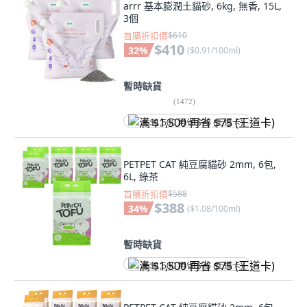
arrr 基本膨潤土貓砂, 6kg, 無香, 15L,
3個
首購折扣價
$610
$410
32
%
(
$0.91/100ml
)
暫時缺貨
(
1472
)
满 $1,500 再省 $75 (王道卡)
PETPET CAT 純豆腐貓砂 2mm, 6包,
6L, 綠茶
首購折扣價
$588
$388
34
%
(
$1.08/100ml
)
暫時缺貨
满 $1,500 再省 $75 (王道卡)