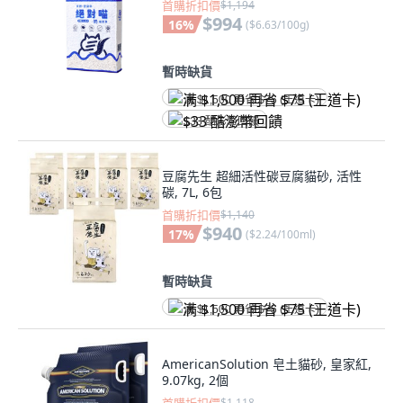
首購折扣價
$1,194
$994
16
%
(
$6.63/100g
)
暫時缺貨
满 $1,500 再省 $75 (王道卡)
$33 酷澎幣回饋
豆腐先生 超細活性碳豆腐貓砂, 活性
碳, 7L, 6包
首購折扣價
$1,140
$940
17
%
(
$2.24/100ml
)
暫時缺貨
满 $1,500 再省 $75 (王道卡)
AmericanSolution 皂土貓砂, 皇家紅,
9.07kg, 2個
$1,118