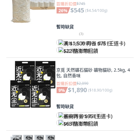
首購折扣價
$745
$545
26
%
(
$4.54/100g
)
暫時缺貨
(
3
)
满 $1,500 再省 $75 (王道卡)
$22 酷澎幣回饋
京覓 天然礦石貓砂 礦物貓砂, 2.5kg, 4
包, 自然香味
首購折扣價
$2,090
$1,890
9
%
(
$18.90/100g
)
暫時缺貨
最高再省 $95 (王道卡)
$63 酷澎幣回饋