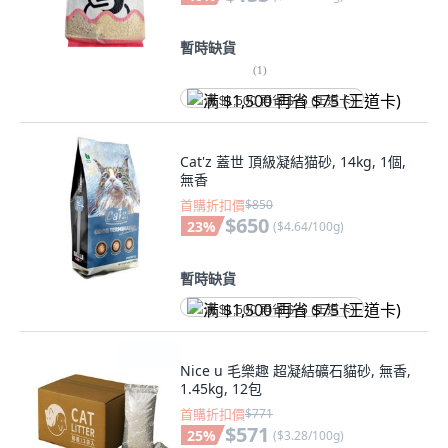
暫時缺貨
(
1
)
满 $1,500 再省 $75 (王道卡)
Cat'z 蓋世 頂級凝結猫砂, 14kg, 1個,
無香
首購折扣價
$850
$650
23
%
(
$4.64/100g
)
暫時缺貨
满 $1,500 再省 $75 (王道卡)
Nice u 毛樂趣 超凝結礦石貓砂, 無香,
1.45kg, 12包
首購折扣價
$771
$571
25
%
(
$3.28/100g
)