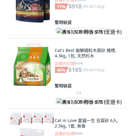
首購折扣價
$918
17
%
(
$5.06/100g
)
暫時缺貨
满 $1,500 再省 $75 (王道卡)
Cat's Best 崩解細粒木屑砂 橘標,
4.3kg, 1包, 天然杉木
首購折扣價
$276
$165
40
%
(
$3.84/100g
)
暫時缺貨
(
1
)
满 $1,500 再省 $75 (王道卡)
Cat in Love 愛貓一生 豆腐砂 6入,
2.5kg, 1套, 無香
首購折扣價
$999