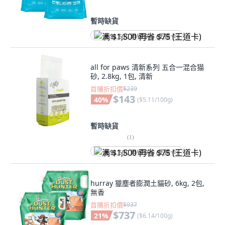
暫時缺貨
满 $1,500 再省 $75 (王道卡)
all for paws 清新系列 五合一混合猫
砂, 2.8kg, 1包, 清新
首購折扣價
$239
$143
40
%
(
$5.11/100g
)
暫時缺貨
(
1
)
满 $1,500 再省 $75 (王道卡)
hurray 獵塵者膨潤土貓砂, 6kg, 2包,
無香
首購折扣價
$937
$737
21
%
(
$6.14/100g
)