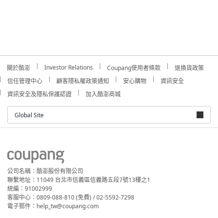
Investor Relations
關於酷澎
Coupang使用者條款
退換貨政策
信任管理中心
顧客隱私權政策通知
安心購物
資訊安全
資訊安全及隱私保護認證
加入酷澎商城
Global Site
公司名稱：酷澎股份有限公司
聯繫地址：11049 台北市信義區信義路五段7號13樓之1
統編：91002999
客服中心：0809-088-810 (免費) / 02-5592-7298
電子郵件：help_tw@coupang.com