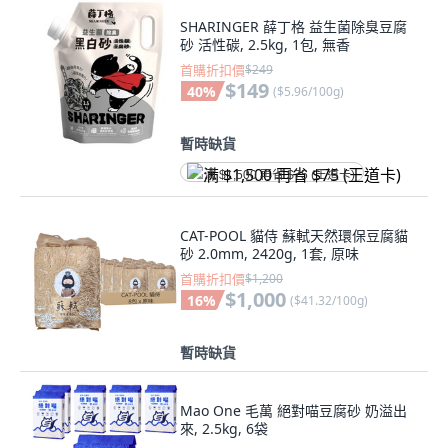
SHARINGER 薛丁格 益生菌除臭豆腐
砂 活性碳, 2.5kg, 1包, 無香
首購折扣價
$249
$149
40
%
(
$5.96/100g
)
暫時缺貨
满 $1,500 再省 $75 (王道卡)
CAT-POOL 貓侍 蘇軾天然環保豆腐貓
砂 2.0mm, 2420g, 1套, 原味
首購折扣價
$1,200
$1,000
16
%
(
$41.32/100g
)
暫時缺貨
Mao One 毛萬 絕對喵豆腐砂 奶溢出
來, 2.5kg, 6袋