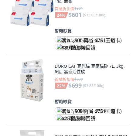
1套, 無香
首購折扣價
$801
$601
24
%
(
$15.03/100g
)
暫時缺貨
满 $1,500 再省 $75 (王道卡)
$39 酷澎幣回饋
DORO CAT 豆乳貓 豆腐貓砂 7L, 3kg,
6個, 無香活性碳
首購折扣價
$899
$699
22
%
(
$3.88/100g
)
暫時缺貨
满 $1,500 再省 $75 (王道卡)
$25 酷澎幣回饋