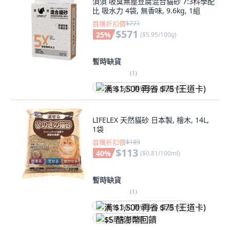
浿浿 吸臭無塵豆腐混合貓砂 7:3科學配
比 吸水力 4袋, 無香味, 9.6kg, 1組
首購折扣價
$771
$571
25
%
(
$5.95/100g
)
暫時缺貨
(
1
)
满 $1,500 再省 $75 (王道卡)
LIFELEX 天然貓砂 日本製, 檜木, 14L,
1袋
首購折扣價
$189
$113
40
%
(
$0.81/100ml
)
暫時缺貨
(
1
)
满 $1,500 再省 $75 (王道卡)
$5 酷澎幣回饋