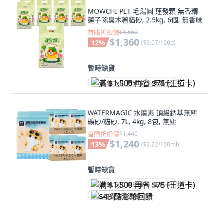
MOWCHI PET 毛湯圓 蓮發顆 無香精
蓮子除臭木薯貓砂, 2.5kg, 6個, 無香味
首購折扣價
$1,560
$1,360
12
%
(
$9.07/100g
)
暫時缺貨
满 $1,500 再省 $75 (王道卡)
WATERMAGIC 水魔素 頂級鈉基無塵
礦砂/貓砂, 7L, 4kg, 8包, 無塵
首購折扣價
$1,440
$1,240
13
%
(
$2.22/100ml
)
暫時缺貨
满 $1,500 再省 $75 (王道卡)
$43 酷澎幣回饋