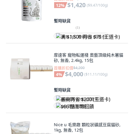
$1,420
12
%
(
$9.47/100g
)
暫時缺貨
(
1
)
满 $1,500 再省 $75 (王道卡)
摩達客 寵物転運棧 奧藝頂級純木薯貓
砂, 無香, 2.4kg, 15包
首購折扣價
$4,200
$4,000
4
%
(
$11.11/100g
)
暫時缺貨
最高再省 $200 (王道卡)
$66 酷澎幣回饋
Nice u 毛樂趣 顆粒狀礦感豆腐貓砂,
1kg, 無香, 12包