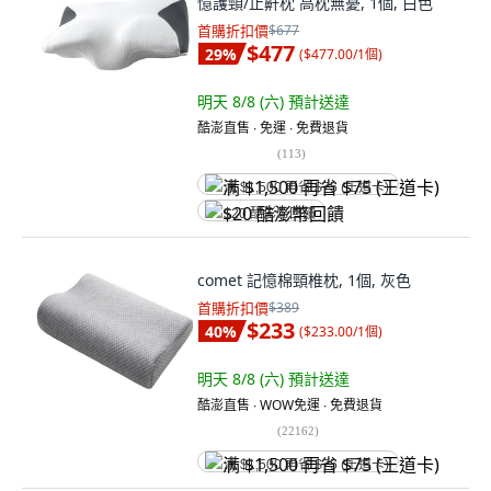
憶護頸/止鼾枕 高枕無憂, 1個, 白色
首購折扣價
$677
$477
29
%
(
$477.00/1個
)
明天 8/8 (六)
預計送達
酷澎直售 ∙ 免運 ∙ 免費退貨
(
113
)
满 $1,500 再省 $75 (王道卡)
$20 酷澎幣回饋
comet 記憶棉頸椎枕, 1個, 灰色
首購折扣價
$389
$233
40
%
(
$233.00/1個
)
明天 8/8 (六)
預計送達
酷澎直售 ∙ WOW免運 ∙ 免費退貨
(
22162
)
满 $1,500 再省 $75 (王道卡)