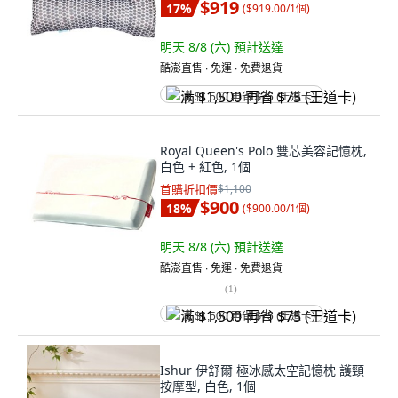
$919
17
%
(
$919.00/1個
)
明天 8/8 (六)
預計送達
酷澎直售 ∙ 免運 ∙ 免費退貨
满 $1,500 再省 $75 (王道卡)
Royal Queen's Polo 雙芯美容記憶枕,
白色 + 紅色, 1個
首購折扣價
$1,100
$900
18
%
(
$900.00/1個
)
明天 8/8 (六)
預計送達
酷澎直售 ∙ 免運 ∙ 免費退貨
(
1
)
满 $1,500 再省 $75 (王道卡)
Ishur 伊舒爾 極冰感太空記憶枕 護頸
按摩型, 白色, 1個