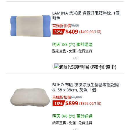
LAMINA 樂米娜 透氣好眠釋壓枕, 1個,
藍色
首購折扣價
$609
$409
32
%
(
$409.00/1個
)
明天 8/8 (六)
預計送達
酷澎直售 ∙ 免運 ∙ 免費退貨
(
1
)
满 $1,500 再省 $75 (王道卡)
BUHO 布歐 凍凍涼感生物基零壓記憶
枕 58 x 38cm, 灰色, 1個
首購折扣價
$1,099
$899
18
%
(
$899.00/1個
)
明天 8/8 (六)
預計送達
酷澎直售 ∙ 免運 ∙ 免費退貨
(
1
)