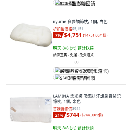
$113 酷澎幣回饋
iiyume 良夢調節枕, 1個, 白色
折扣後價格
$5,151
$4,751
7
%
(
$4751.00/1個
)
明天 8/8 (六)
預計送達
酷澎直售 ∙ 免運 ∙ 免費退貨
(
1
)
最高再省 $200 (王道卡)
$143 酷澎幣回饋
LAMINA 樂米娜 吸濕排汗護肩寶背記
憶枕, 1個, 米色
首購折扣價
$944
$744
21
%
(
$744.00/1個
)
明天 8/8 (六)
預計送達