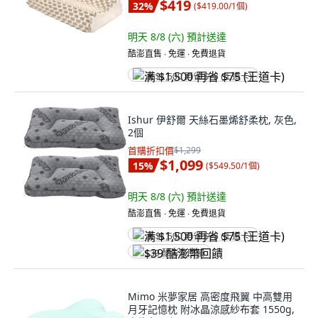
$419
32
%
(
$419.00/1個
)
明天 8/8 (六)
預計送達
酷澎直售 ∙ 免運 ∙ 免費退貨
满 $1,500 再省 $75 (王道卡)
Ishur 伊舒爾 天絲石墨烯舒柔枕, 灰色,
2個
首購折扣價
$1,299
$1,099
15
%
(
$549.50/1個
)
明天 8/8 (六)
預計送達
酷澎直售 ∙ 免運 ∙ 免費退貨
满 $1,500 再省 $75 (王道卡)
$39 酷澎幣回饋
Mimo 米夢家居 高密度飛翼 中高雙用
月牙記憶枕 附冰晶涼感紗布套 1550g,