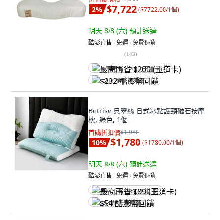
$7,722
2
%
(
$7722.00/1個
)
明天 8/8 (六)
預計送達
酷澎直售 ∙ 免運 ∙ 免費退貨
(
143
)
最高再省 $200 (王道卡)
$232 酷澎幣回饋
Betrise 貝翠絲 日式冰點護頸磁石按摩
枕, 綠色, 1個
首購折扣價
$1,980
$1,780
10
%
(
$1780.00/1個
)
明天 8/8 (六)
預計送達
酷澎直售 ∙ 免運 ∙ 免費退貨
最高再省 $89 (王道卡)
$54 酷澎幣回饋