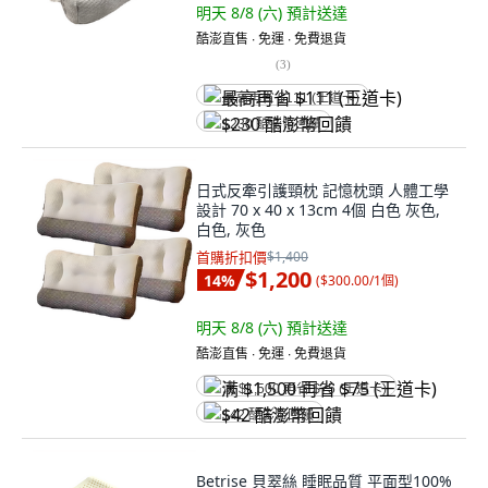
明天 8/8 (六)
預計送達
酷澎直售 ∙ 免運 ∙ 免費退貨
(
3
)
最高再省 $111 (王道卡)
$230 酷澎幣回饋
日式反牽引護頸枕 記憶枕頭 人體工學
設計 70 x 40 x 13cm 4個 白色 灰色,
白色, 灰色
首購折扣價
$1,400
$1,200
14
%
(
$300.00/1個
)
明天 8/8 (六)
預計送達
酷澎直售 ∙ 免運 ∙ 免費退貨
满 $1,500 再省 $75 (王道卡)
$42 酷澎幣回饋
Betrise 貝翠絲 睡眠品質 平面型100%