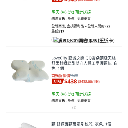
明天 8/8 (六)
預計送達
酷澎直售 ∙ 免運 ∙ 免費退貨
全新商品
,
盒損福利品 – 全新未開封
(2)
最低
517
满 $1,500 再省 $75 (王道卡)
LoveCity 寢城之戀 QQ雲朵頂級天絲
舒柔針織蝶型雙向人體工學護頸枕, 白
色, 1個
首購折扣價
$638
$438
31
%
(
$438.00/1個
)
明天 8/8 (六)
預計送達
酷澎直售 ∙ 免運 ∙ 免費退貨
(
1
)
頸 舒適護頸反牽引枕芯, 灰色, 1個