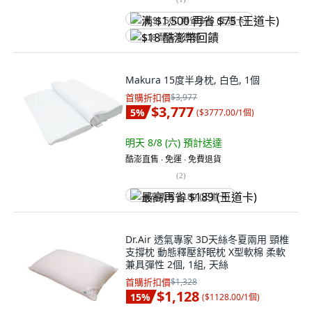
满 $1,500 再省 $75 (王道卡)
$18 酷澎幣回饋
Makura 15度半身枕, 白色, 1個
首購折扣價
$3,977
$3,777
5
%
(
$3777.00/1個
)
明天 8/8 (六)
預計送達
酷澎直售 ∙ 免運 ∙ 免費退貨
(
2
)
最高再省 $189 (王道卡)
Dr.Air 透氣專家 3D天絲冬夏兩用 頸椎
支撐枕 動態釋壓舒眠枕 X型軟棉 柔軟
兼具彈性 2個, 1組, 天絲
首購折扣價
$1,328
$1,128
15
%
(
$1128.00/1個
)