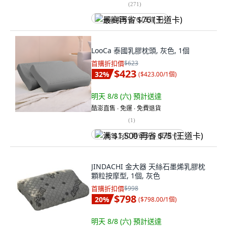
(
271
)
最高再省 $76 (王道卡)
LooCa 泰國乳膠枕頭, 灰色, 1個
首購折扣價
$623
$423
32
%
(
$423.00/1個
)
明天 8/8 (六)
預計送達
酷澎直售 ∙ 免運 ∙ 免費退貨
(
1
)
满 $1,500 再省 $75 (王道卡)
JINDACHI 金大器 天絲石墨烯乳膠枕
顆粒按摩型, 1個, 灰色
首購折扣價
$998
$798
20
%
(
$798.00/1個
)
明天 8/8 (六)
預計送達