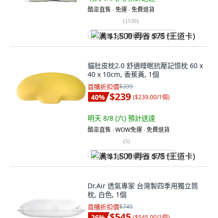
酷澎直售 ∙ 免運 ∙ 免費退貨
(
1530
)
满 $1,500 再省 $75 (王道卡)
貓肚皮枕2.0 舒適睡眠抗壓記憶枕 60 x
40 x 10cm, 香蕉黃, 1個
首購折扣價
$399
$239
40
%
(
$239.00/1個
)
明天 8/8 (六)
預計送達
酷澎直售 ∙ WOW免運 ∙ 免費退貨
(
5
)
满 $1,500 再省 $75 (王道卡)
Dr.Air 透氣專家 台灣製四季用獨立筒
枕, 白色, 1個
首購折扣價
$745
$545
26
%
(
$545.00/1個
)