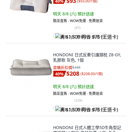
$93
40
%
(
$93.00/1個
)
明天 8/8 (六)
預計送達
酷澎直售 ∙ WOW免運 ∙ 免費退貨
(
47
)
满 $1,500 再省 $75 (王道卡)
HONDONI 日式反牽引護頸枕 Z8-GY,
乳膠款 灰色, 1個
首購折扣價
$348
$208
40
%
(
$208.00/1個
)
明天 8/8 (六)
預計送達
酷澎直售 ∙ WOW免運 ∙ 免費退貨
(
129
)
满 $1,500 再省 $75 (王道卡)
HONDONI 日式人體工學5D牛角型記