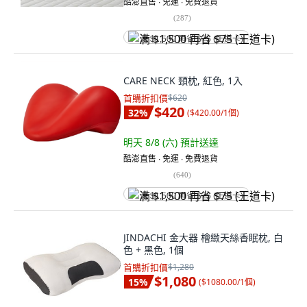
酷澎直售 ∙ 免運 ∙ 免費退貨
(
287
)
满 $1,500 再省 $75 (王道卡)
CARE NECK 頸枕, 紅色, 1入
首購折扣價
$620
$420
32
%
(
$420.00/1個
)
明天 8/8 (六)
預計送達
酷澎直售 ∙ 免運 ∙ 免費退貨
(
640
)
满 $1,500 再省 $75 (王道卡)
JINDACHI 金大器 檜緻天絲香眠枕, 白
色 + 黑色, 1個
首購折扣價
$1,280
$1,080
15
%
(
$1080.00/1個
)