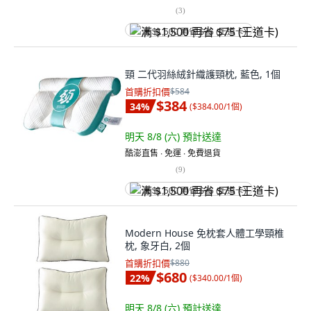
(
3
)
满 $1,500 再省 $75 (王道卡)
頸 二代羽絲絨針織護頸枕, 藍色, 1個
首購折扣價
$584
$384
34
%
(
$384.00/1個
)
明天 8/8 (六)
預計送達
酷澎直售 ∙ 免運 ∙ 免費退貨
(
9
)
满 $1,500 再省 $75 (王道卡)
Modern House 免枕套人體工學頸椎
枕, 象牙白, 2個
首購折扣價
$880
$680
22
%
(
$340.00/1個
)
明天 8/8 (六)
預計送達