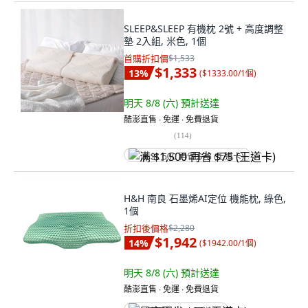
SLEEP&SLEEP 有機枕 2號 + 高度調整
墊 2入組, 米色, 1個
首購折扣價
$1,533
$1,333
13
%
(
$1333.00/1個
)
明天 8/8 (六)
預計送達
酷澎直售 ∙ 免運 ∙ 免費退貨
(
114
)
满 $1,500 再省 $75 (王道卡)
H&H 南良 石墨烯AI定位 機能枕, 綠色,
1個
折扣後價格
$2,280
$1,942
14
%
(
$1942.00/1個
)
明天 8/8 (六)
預計送達
酷澎直售 ∙ 免運 ∙ 免費退貨