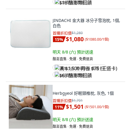
$18 酷澎幣回饋
JINDACHI 金大器 冰分子雪泡枕, 1個,
白色
首購折扣價
$1,280
$1,080
15
%
(
$1080.00/1個
)
明天 8/8 (六)
預計送達
酷澎直售 ∙ 免運 ∙ 免費退貨
满 $1,500 再省 $75 (王道卡)
$63 酷澎幣回饋
Herbgyeol 好眠頸椎枕, 灰色, 1個
首購折扣價
$1,701
$1,501
11
%
(
$1501.00/1個
)
明天 8/8 (六)
預計送達
酷澎直售 ∙ 免運 ∙ 免費退貨