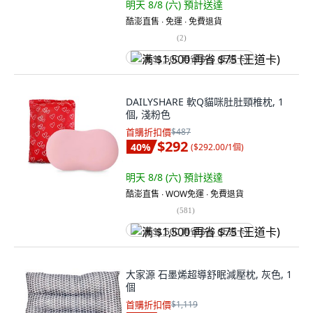
明天 8/8 (六)
預計送達
酷澎直售 ∙ 免運 ∙ 免費退貨
(
2
)
满 $1,500 再省 $75 (王道卡)
DAILYSHARE 軟Q貓咪肚肚頸椎枕, 1
個, 淺粉色
首購折扣價
$487
$292
40
%
(
$292.00/1個
)
明天 8/8 (六)
預計送達
酷澎直售 ∙ WOW免運 ∙ 免費退貨
(
581
)
满 $1,500 再省 $75 (王道卡)
大家源 石墨烯超導舒眠減壓枕, 灰色, 1
個
首購折扣價
$1,119