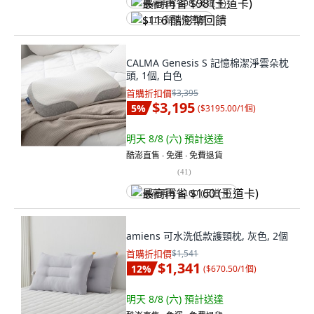
最高再省 $98 (王道卡)
$116 酷澎幣回饋
CALMA Genesis S 記憶棉潔淨雲朵枕
頭, 1個, 白色
首購折扣價
$3,395
$3,195
5
%
(
$3195.00/1個
)
明天 8/8 (六)
預計送達
酷澎直售 ∙ 免運 ∙ 免費退貨
(
41
)
最高再省 $160 (王道卡)
amiens 可水洗低款護頸枕, 灰色, 2個
首購折扣價
$1,541
$1,341
12
%
(
$670.50/1個
)
明天 8/8 (六)
預計送達