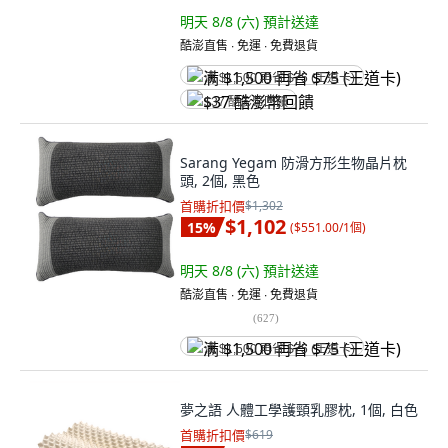
明天 8/8 (六)
預計送達
酷澎直售 ∙ 免運 ∙ 免費退貨
满 $1,500 再省 $75 (王道卡)
$37 酷澎幣回饋
Sarang Yegam 防滑方形生物晶片枕
頭, 2個, 黑色
首購折扣價
$1,302
$1,102
15
%
(
$551.00/1個
)
明天 8/8 (六)
預計送達
酷澎直售 ∙ 免運 ∙ 免費退貨
(
627
)
满 $1,500 再省 $75 (王道卡)
夢之語 人體工學護頸乳膠枕, 1個, 白色
首購折扣價
$619