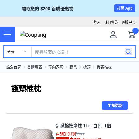
領取您的
$200
首購優惠卷!
打開 App
登入
註冊會員
客服中心
全部
酷澎首頁
首購專區
室內家居
寢具
枕頭
護頸椎枕
護頸椎枕
篩選器
針織棉按摩枕 1kg, 白色, 1個
首購折扣價
$155