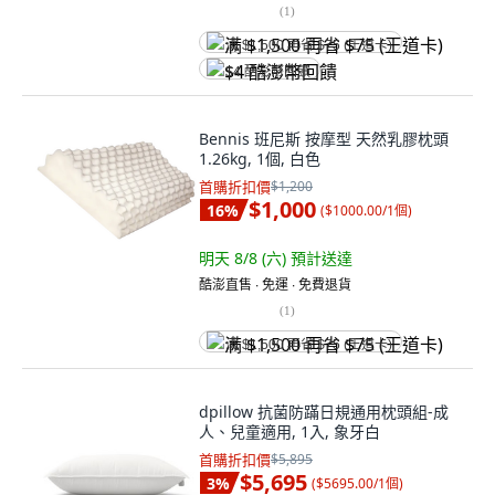
(
1
)
满 $1,500 再省 $75 (王道卡)
$4 酷澎幣回饋
Bennis 班尼斯 按摩型 天然乳膠枕頭
1.26kg, 1個, 白色
首購折扣價
$1,200
$1,000
16
%
(
$1000.00/1個
)
明天 8/8 (六)
預計送達
酷澎直售 ∙ 免運 ∙ 免費退貨
(
1
)
满 $1,500 再省 $75 (王道卡)
dpillow 抗菌防蹣日規通用枕頭組-成
人、兒童適用, 1入, 象牙白
首購折扣價
$5,895
$5,695
3
%
(
$5695.00/1個
)