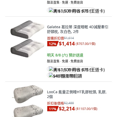
酷澎直售 ∙ 免運 ∙ 免費退貨
满 $1,500 再省 $75 (王道卡)
Galatea 葛拉蒂 深度睡眠 4D減壓牽引
舒頸枕, 灰白色, 2件
首購折扣價
$1,614
$1,414
12
%
(
$707.00/1個
)
明天 8/8 (六)
預計送達
酷澎直售 ∙ 免運 ∙ 免費退貨
满 $1,500 再省 $75 (王道卡)
$48 酷澎幣回饋
LooCa 能量正側睡HT乳膠枕頭, 乳膠,
2個
折扣後價格
$2,488
$2,214
11
%
(
$1107.00/1個
)