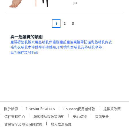
(
4
)
2
3
1
與一起瀏覽的類別
產婦褥墊
乳腺炎用品
哺乳保護期
產前產後束腹帶
防溢乳墊
哺乳內衣
哺乳衣
哺乳巾
產婦坐墊
產婦用牙刷
擠乳器
哺乳靠墊
哺乳坐墊
母乳儲存袋
發奶茶
Investor Relations
關於酷澎
Coupang使用者條款
退換貨政策
信任管理中心
顧客隱私權政策通知
安心購物
資訊安全
資訊安全及隱私保護認證
加入酷澎商城