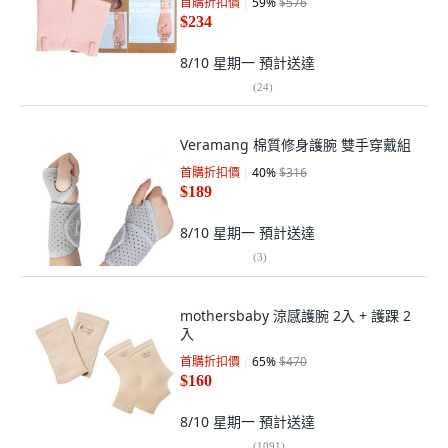
首購折扣價
59
%
$576
$234
8/10 星期一
預計送達
(
24
)
Veramang 棉質修身護腕 雙手穿戴組
首購折扣價
40
%
$316
$189
8/10 星期一
預計送達
(
3
)
mothersbaby 涼感護腕 2入 + 護踝 2
入
首購折扣價
65
%
$470
$160
8/10 星期一
預計送達
(
1091
)