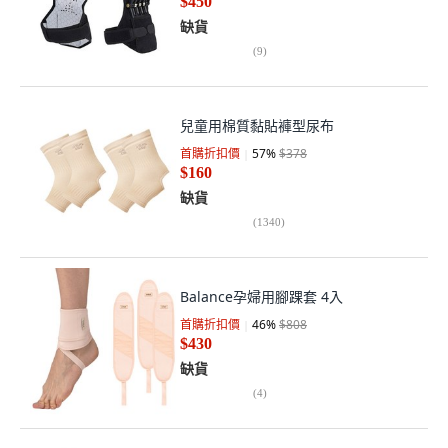
$450
缺貨
(
9
)
兒童用棉質黏貼褲型尿布
首購折扣價
57
%
$378
$160
缺貨
(
1340
)
Balance孕婦用腳踝套 4入
首購折扣價
46
%
$808
$430
缺貨
(
4
)