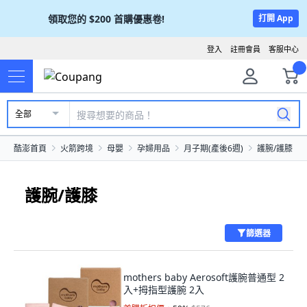
領取您的
$200
首購優惠卷!
打開 App
登入
註冊會員
客服中心
全部
酷澎首頁
火箭跨境
母嬰
孕婦用品
月子期(產後6週)
護腕/護膝
護腕/護膝
篩選器
mothers baby Aerosoft護腕普通型 2
入+拇指型護腕 2入