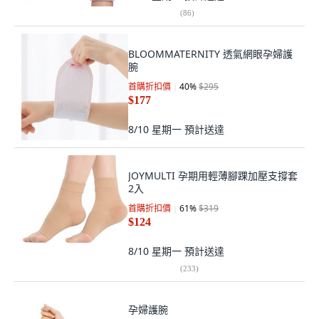
(
86
)
BLOOMMATERNITY 透氣網眼孕婦護
腕
首購折扣價
40
%
$295
$177
8/10 星期一
預計送達
JOYMULTI 孕期用輕薄腳踝加壓支撐套
2入
首購折扣價
61
%
$319
$124
8/10 星期一
預計送達
(
233
)
孕婦護腕