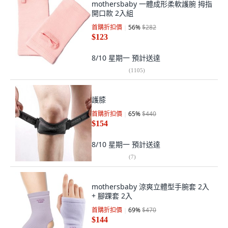
mothersbaby 一體成形柔軟護腕 拇指
開口款 2入組
首購折扣價
56
%
$282
$123
8/10 星期一
預計送達
(
1105
)
護膝
首購折扣價
65
%
$440
$154
8/10 星期一
預計送達
(
7
)
mothersbaby 涼爽立體型手腕套 2入
+ 腳踝套 2入
首購折扣價
69
%
$470
$144