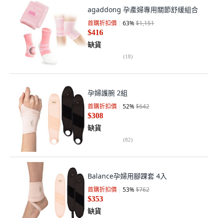
agaddong 孕產婦專用關節舒緩組合
首購折扣價
63
%
$1,151
$416
缺貨
(
18
)
孕婦護腕 2組
首購折扣價
52
%
$642
$308
缺貨
(
82
)
Balance孕婦用腳踝套 4入
首購折扣價
53
%
$762
$353
缺貨