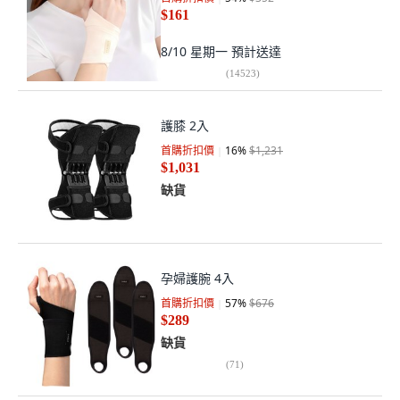
$161
8/10 星期一
預計送達
(
14523
)
護膝 2入
首購折扣價
16
%
$1,231
$1,031
缺貨
孕婦護腕 4入
首購折扣價
57
%
$676
$289
缺貨
(
71
)