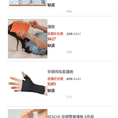
缺貨
(
80
)
護腕
首購折扣價
24
%
$827
$627
缺貨
(
59
)
孕婦拇指套護腕
首購折扣價
40
%
$343
$205
缺貨
(
72
)
REXCHI 孕婦雙層護腕 6件組