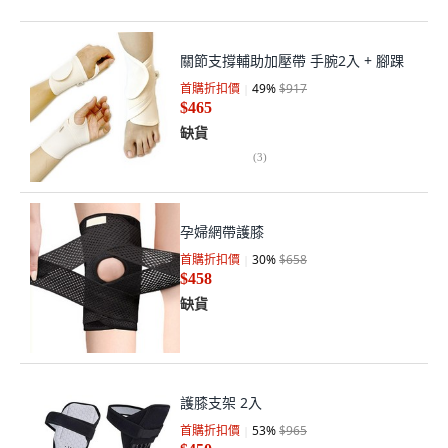
關節支撐輔助加壓帶 手腕2入 + 腳踝
首購折扣價
49
%
$917
$465
缺貨
(
3
)
孕婦網帶護膝
首購折扣價
30
%
$658
$458
缺貨
護膝支架 2入
首購折扣價
53
%
$965