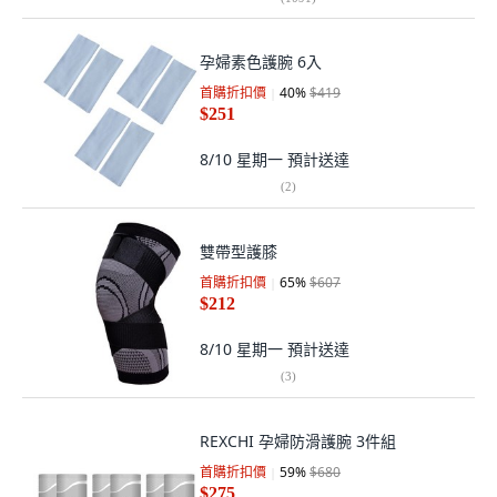
孕婦素色護腕 6入
首購折扣價
40
%
$419
$251
8/10 星期一
預計送達
(
2
)
雙帶型護膝
首購折扣價
65
%
$607
$212
8/10 星期一
預計送達
(
3
)
REXCHI 孕婦防滑護腕 3件組
首購折扣價
59
%
$680
$275