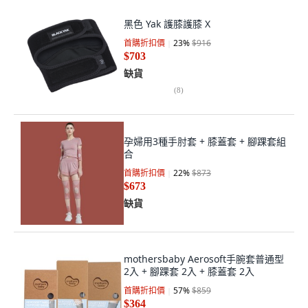
黑色 Yak 護膝護膝 X
首購折扣價
23
%
$916
$703
缺貨
(
8
)
孕婦用3種手肘套 + 膝蓋套 + 腳踝套組
合
首購折扣價
22
%
$873
$673
缺貨
mothersbaby Aerosoft手腕套普通型
2入 + 腳踝套 2入 + 膝蓋套 2入
首購折扣價
57
%
$859
$364