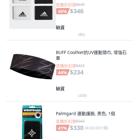
首購折扣價
$639
$346
45
%
缺貨
(
65
)
BUFF CoolNet抗UV運動頭巾, 增強石
墨
首購折扣價
$423
$234
44
%
缺貨
(
333
)
Palmgard 運動護腕, 黑色, 1個
首購折扣價
$560
$330
41
%
(
$330.00/1個
)