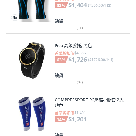
$1,464
33
%
(
$366.00/1個
)
缺貨
(
11
)
Pico 高級腕托, 黑色
首購折扣價
$4,665
$1,726
63
%
(
$1726.00/1個
)
缺貨
(
37
)
COMPRESSPORT R2壓縮小腿套 2入,
藍色
首購折扣價
$1,401
$1,201
14
%
缺貨