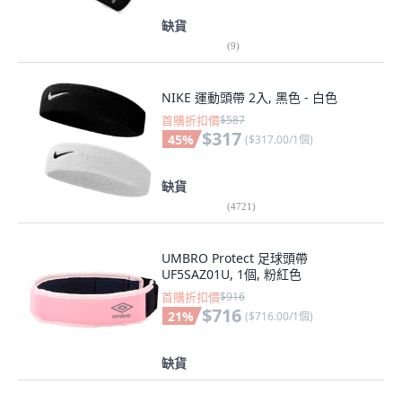
缺貨
(
9
)
NIKE 運動頭帶 2入, 黑色 - 白色
首購折扣價
$587
$317
45
%
(
$317.00/1個
)
缺貨
(
4721
)
UMBRO Protect 足球頭帶
UF5SAZ01U, 1個, 粉紅色
首購折扣價
$916
$716
21
%
(
$716.00/1個
)
缺貨