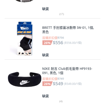
缺貨
(
17
)
BRETT 手肘膝蓋冰敷帶 IW-01, 1個,
黑色
首購折扣價
$756
$556
26
%
(
$556.00/1個
)
缺貨
NIKE 耐吉 Club抓毛髮帶 HF9193-
091, 黑色, 1個
首購折扣價
$749
$549
26
%
(
$549.00/1個
)
缺貨
(
4
)