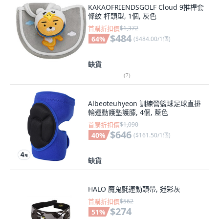
KAKAOFRIENDSGOLF Cloud 9推桿套
條紋 杆頭型, 1個, 灰色
首購折扣價
$1,372
$484
64
%
(
$484.00/1個
)
缺貨
(
7
)
Albeoteuhyeon 訓練營籃球足球直排
輪運動護墊護膝, 4個, 藍色
首購折扣價
$1,090
$646
40
%
(
$161.50/1個
)
缺貨
HALO 魔鬼氈運動頭帶, 迷彩灰
首購折扣價
$562
$274
51
%