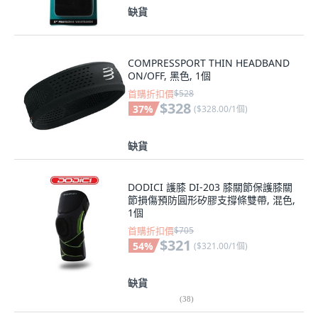
缺貨
COMPRESSPORT THIN HEADBAND
ON/OFF, 黑色, 1個
首購折扣價
$528
$328
37
%
(
$328.00/1個
)
缺貨
DODICI 護膝 DI-203 膝關節保護膝關
節損傷預防圓形矽膠支撐條雙帶, 混色,
1個
首購折扣價
$705
$321
54
%
(
$321.00/1個
)
缺貨
(
38
)