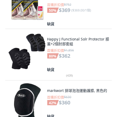
首購折扣價
$752
$369
50
%
(
$369.00/1個
)
缺貨
Happy J Functional Solr Protector 膝
蓋+2個肘部套組
首購折扣價
$1,856
$362
80
%
缺貨
(
428
)
markwort 排球泡泡運動護膝, 黑色的
首購折扣價
$630
$360
42
%
缺貨