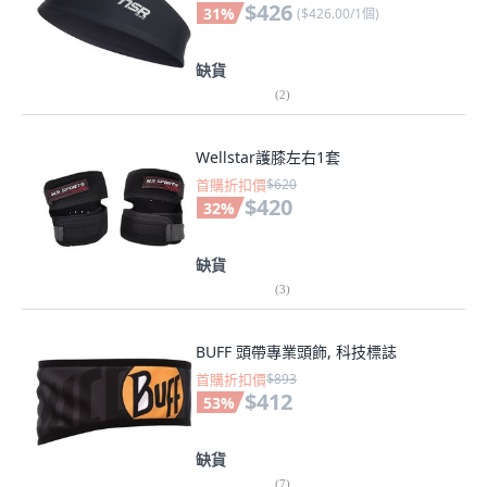
$426
31
%
(
$426.00/1個
)
缺貨
(
2
)
Wellstar護膝左右1套
首購折扣價
$620
$420
32
%
缺貨
(
3
)
BUFF 頭帶專業頭飾, 科技標誌
首購折扣價
$893
$412
53
%
缺貨
(
7
)