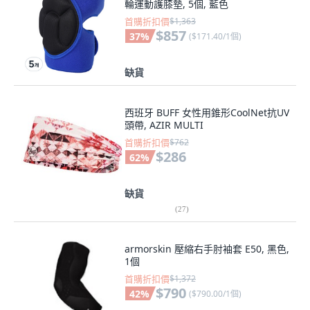
輪運動護膝墊, 5個, 藍色
首購折扣價
$1,363
$857
37
%
(
$171.40/1個
)
缺貨
西班牙 BUFF 女性用錐形CoolNet抗UV
頭帶, AZIR MULTI
首購折扣價
$762
$286
62
%
缺貨
(
27
)
armorskin 壓縮右手肘袖套 E50, 黑色,
1個
首購折扣價
$1,372
$790
42
%
(
$790.00/1個
)