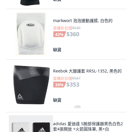
markwort 泡泡運動護膝, 白色的
首購折扣價
$630
$360
42
%
缺貨
Reebok 大腿護套 RRSL-1352, 黑色的
首購折扣價
$587
$353
39
%
缺貨
(
29
)
adidas 愛迪達 S腕部保護器黑色白色2
套4張開放 +火箭圓珠筆, 黑+白