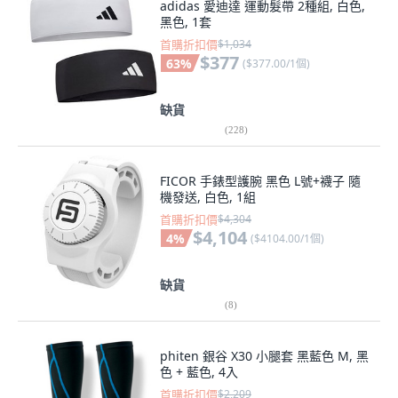
adidas 愛迪達 運動髮帶 2種組, 白色,
黑色, 1套
首購折扣價
$1,034
$377
63
%
(
$377.00/1個
)
缺貨
(
228
)
FICOR 手錶型護腕 黑色 L號+襪子 隨
機發送, 白色, 1組
首購折扣價
$4,304
$4,104
4
%
(
$4104.00/1個
)
缺貨
(
8
)
phiten 銀谷 X30 小腿套 黑藍色 M, 黑
色 + 藍色, 4入
首購折扣價
$2,209