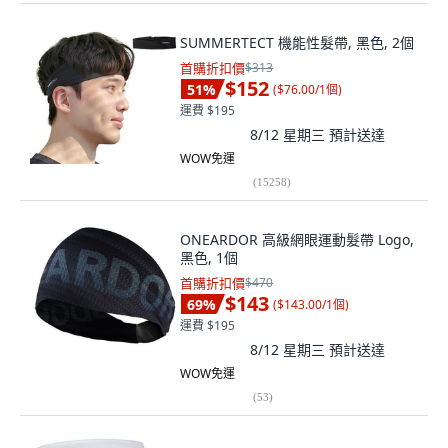
SUMMERTECT 機能性髮帶, 黑色, 2個
首購折扣價
$313
$152
51
%
(
$76.00/1個
)
運費 $195
8/12 星期三
預計送達
WOW免運
(
15258
)
ONEARDOR 高級網眼運動髮帶 Logo,
黑色, 1個
首購折扣價
$470
$143
69
%
(
$143.00/1個
)
運費 $195
8/12 星期三
預計送達
WOW免運
(
53
)