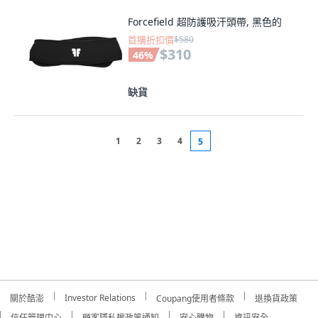
Forcefield 超防護吸汗頭帶, 黑色的
首購折扣價
$580
$310
46
%
缺貨
1
2
3
4
5
Investor Relations
關於酷澎
Coupang使用者條款
退換貨政策
信任管理中心
顧客隱私權政策通知
安心購物
資訊安全