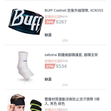
BUFF Coolnet 防紫外線頭帶, XCROSS
首購折扣價
$610
$267
56
%
缺貨
(
22
)
sabona 銅纖維腳踝護套, 腳踝支架
首購折扣價
$734
$534
27
%
缺貨
(
11
)
雙層材質運動涼爽防止流汗頭帶 5條
入, 黑色 綠色
首購折扣價
$937