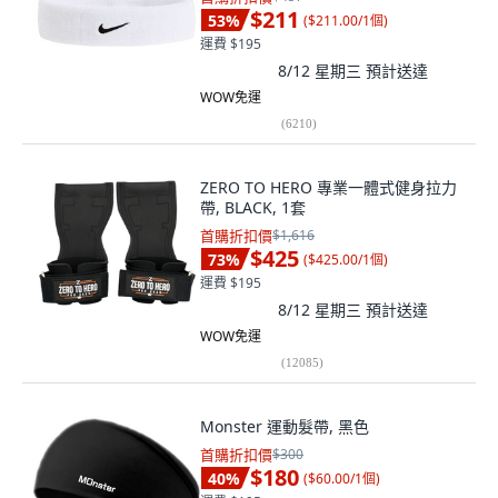
$211
53
%
(
$211.00/1個
)
運費 $195
8/12 星期三
預計送達
WOW免運
(
6210
)
ZERO TO HERO 專業一體式健身拉力
帶, BLACK, 1套
首購折扣價
$1,616
$425
73
%
(
$425.00/1個
)
運費 $195
8/12 星期三
預計送達
WOW免運
(
12085
)
Monster 運動髮帶, 黑色
首購折扣價
$300
$180
40
%
(
$60.00/1個
)