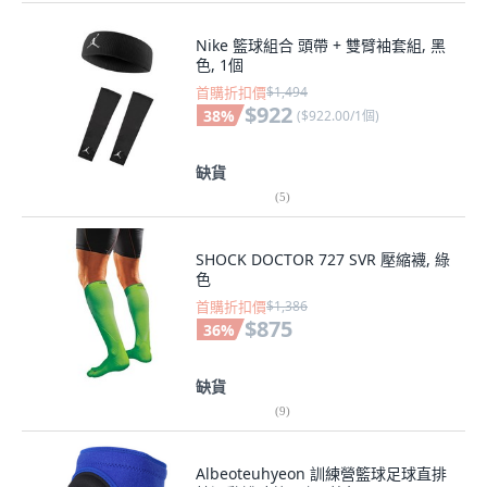
Nike 籃球組合 頭帶 + 雙臂袖套組, 黑
色, 1個
首購折扣價
$1,494
$922
38
%
(
$922.00/1個
)
缺貨
(
5
)
SHOCK DOCTOR 727 SVR 壓縮襪, 綠
色
首購折扣價
$1,386
$875
36
%
缺貨
(
9
)
Albeoteuhyeon 訓練營籃球足球直排