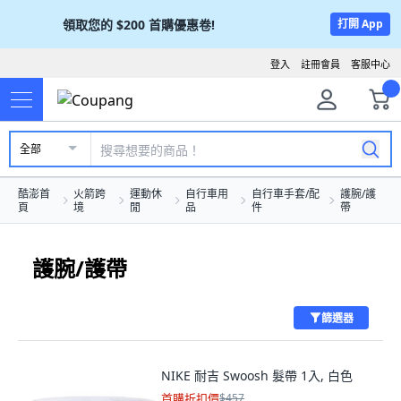
領取您的
$200
首購優惠卷!
打開 App
登入
註冊會員
客服中心
全部
酷澎首
火箭跨
運動休
自行車用
自行車手套/配
護腕/護
頁
境
閒
品
件
帶
護腕/護帶
篩選器
NIKE 耐吉 Swoosh 髮帶 1入, 白色
首購折扣價
$457