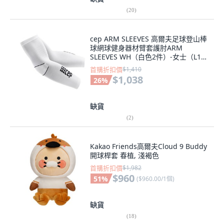
(
20
)
cep ARM SLEEVES 高爾夫足球登山棒
球網球健身器材臂套護肘ARM
SLEEVES WH（白色2件）-女士（L1）
II（25-29cm）
首購折扣價
$1,410
$1,038
26
%
缺貨
(
2
)
Kakao Friends高爾夫Cloud 9 Buddy
開球桿套 春植, 淺褐色
首購折扣價
$1,982
$960
51
%
(
$960.00/1個
)
缺貨
(
18
)