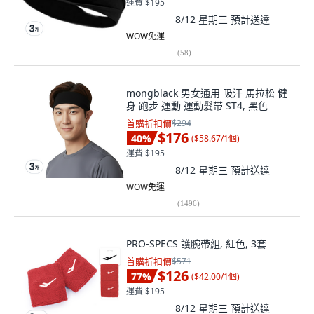
運費 $195
8/12 星期三
預計送達
WOW免運
(
58
)
mongblack 男女通用 吸汗 馬拉松 健
身 跑步 運動 運動髮帶 ST4, 黑色
首購折扣價
$294
$176
40
%
(
$58.67/1個
)
運費 $195
8/12 星期三
預計送達
WOW免運
(
1496
)
PRO-SPECS 護腕帶組, 紅色, 3套
首購折扣價
$571
$126
77
%
(
$42.00/1個
)
運費 $195
8/12 星期三
預計送達