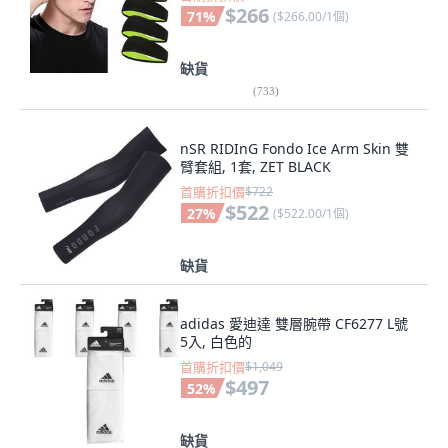
$266
71
%
(
$266.00/1個
)
缺貨
(
733
)
nSR RIDInG Fondo Ice Arm Skin 雙
臂套組, 1套, ZET BLACK
首購折扣價
$722
$522
27
%
(
$522.00/1個
)
缺貨
adidas 愛迪達 雙層腕帶 CF6277 L號
5入, 白色的
首購折扣價
$1,049
$497
52
%
缺貨