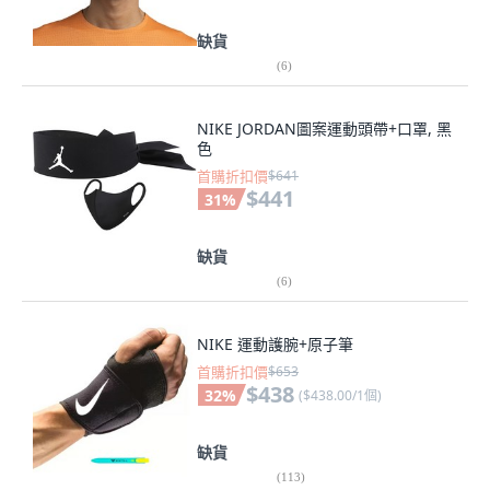
缺貨
(
6
)
NIKE JORDAN圖案運動頭帶+口罩, 黑
色
首購折扣價
$641
$441
31
%
缺貨
(
6
)
NIKE 運動護腕+原子筆
首購折扣價
$653
$438
32
%
(
$438.00/1個
)
缺貨
(
113
)