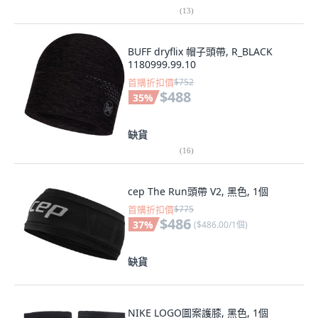
(
13
)
BUFF dryflix 帽子頭帶, R_BLACK
1180999.99.10
首購折扣價
$752
$488
35
%
缺貨
(
16
)
cep The Run頭帶 V2, 黑色, 1個
首購折扣價
$775
$486
37
%
(
$486.00/1個
)
缺貨
NIKE LOGO圖案護膝, 黑色, 1個