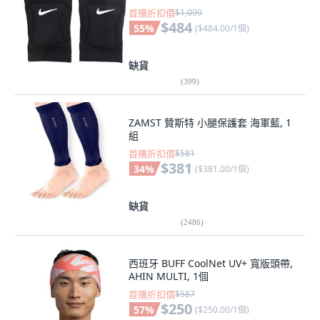
首購折扣價
$1,099
$484
55
%
(
$484.00/1個
)
缺貨
(
399
)
ZAMST 贊斯特 小腿保護套 海軍藍, 1
組
首購折扣價
$581
$381
34
%
(
$381.00/1個
)
缺貨
(
2486
)
西班牙 BUFF CoolNet UV+ 寬版頭帶,
AHIN MULTI, 1個
首購折扣價
$587
$250
57
%
(
$250.00/1個
)