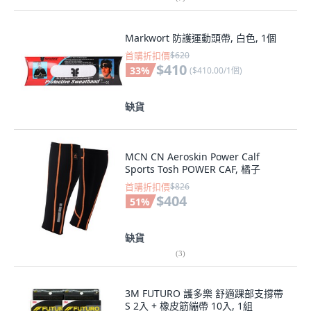
Markwort 防護運動頭帶, 白色, 1個
首購折扣價
$620
$410
33
%
(
$410.00/1個
)
缺貨
MCN CN Aeroskin Power Calf
Sports Tosh POWER CAF, 橘子
首購折扣價
$826
$404
51
%
缺貨
(
3
)
3M FUTURO 護多樂 舒適踝部支撐帶
S 2入 + 橡皮筋繃帶 10入, 1組